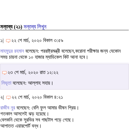
মন্তব্য (২১)
মন্তব্য লিখুন
১|
২২ শে মার্চ, ২০২০ বিকাল ৩:৫৯
মাহমুদুর রহমান
বলেছেন: পররাষ্ট্রমন্ত্রী বলেছেন,করোনা পরীক্ষার জন্য যেকোন
সময় চায়না থেকে ১০ হাজার ম্যাডিকেল কিট আনা হবে।
২৩ শে মার্চ, ২০২০ রাত ১২:২২
নিভৃতা
বলেছেন: আল্লাহ সহায়।
২|
২২ শে মার্চ, ২০২০ বিকাল ৪:২১
রাজীব নুর
বলেছেন: বেলি ফুল আমার ভীষন প্রিয়।
গতকাল আসলেই ঝড় হয়েছে।
বেলকনি থেকে সুরভির সব গাছটাস পড়ে গেছে।
আপাতত এয়ারপোর্ট বন্ধ।