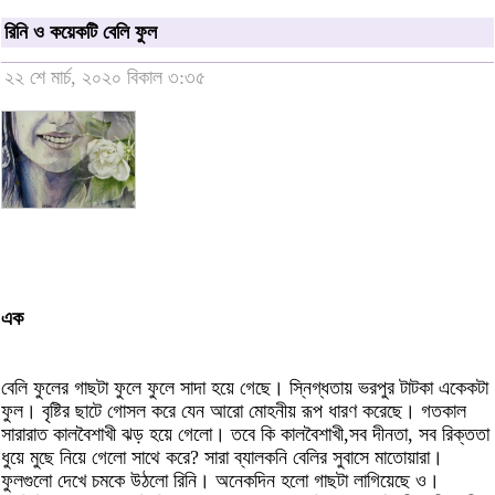
রিনি ও কয়েকটি বেলি ফুল
২২ শে মার্চ, ২০২০ বিকাল ৩:৩৫
এক
বেলি ফুলের গাছটা ফুলে ফুলে সাদা হয়ে গেছে। স্নিগ্ধতায় ভরপুর টাটকা একেকটা
ফুল। বৃষ্টির ছাটে গোসল করে যেন আরো মোহনীয় রূপ ধারণ করেছে। গতকাল
সারারাত কালবৈশাখী ঝড় হয়ে গেলো। তবে কি কালবৈশাখী,সব দীনতা, সব রিক্ততা
ধুয়ে মুছে নিয়ে গেলো সাথে করে? সারা ব্যালকনি বেলির সুবাসে মাতোয়ারা।
ফুলগুলো দেখে চমকে উঠলো রিনি। অনেকদিন হলো গাছটা লাগিয়েছে ও।