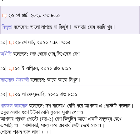
২৩ শে মার্চ, ২০২০ রাত ৮:০১
নিভৃতা
বলেছেন: ভালো লাগছে না কিছুই। অসহায় বোধ করছি খুব।
১০|
২৬ শে মার্চ, ২০২০ সন্ধ্যা ৭:০৫
অধীতি
বলেছেন: শুরু থেকে শেষ,লিখেছেন বেশ
১১|
১২ ই এপ্রিল, ২০২০ রাত ৯:১২
সাহাদাত উদরাজী
বলেছেন: আরো আরো লিখুন।
১২|
০১ লা ফেব্রুয়ারি, ২০২১ রাত ৮:১১
খায়রুল আহসান
বলেছেন: দশ মাসেরও বেশি পরে আপনার এ পোস্টটি পড়লাম।
তবুও লেখার গুণে টাটকা বেলি ফুলের সুবাস পেলাম।
আপনার প্রথম পোস্টে (ভয়-১) বেশ কিছুদিন আগে একটি মন্তব্য রেখে
এসেছিলাম। আশাকরি, সময় করে একবার সেটা দেখে নেবেন।
পোস্টে পঞ্চম ভাল লাগা + +।