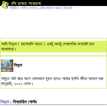
নির্বাচিত পোস্ট
|
লগইন
|
রেজিস্ট্রেশন করুন
|
রিফ্রেস
আমি নিভৃতা। ভালোবাসি পড়তে। একটু আধটু লেখালেখির অপচেষ্টা চলে
মাঝেমাঝে।
নিভৃতা
সামুতে আট বছর আগে কোনভাবে যুক্ত হলেও আমার ব্লগিং জীবন আসলে শুরু
জানুয়ারি, ২০২০ থেকে।
নিভৃতা
› বিস্তারিত পোস্টঃ