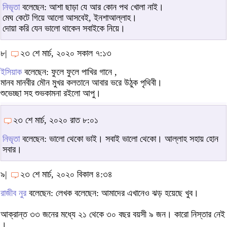
নিভৃতা
বলেছেন: আশা ছাড়া যে আর কোন পথ খোলা নাই।
মেঘ কেটে গিয়ে আলো আসবেই, ইনশাআল্লাহ।
দোয়া করি যেন ভালো থাকেন সবাইকে নিয়ে।
৮|
২৩ শে মার্চ, ২০২০ সকাল ৭:১৩
ইসিয়াক
বলেছেন: ফুলে ফুলে পাখির গানে ,
মানব মানবীর মৌন মুখর কলতানে আবার ভরে উঠুক পৃথিবী।
শুভেচ্ছা সহ শুভকামনা রইলো আপু।
২৩ শে মার্চ, ২০২০ রাত ৮:০১
নিভৃতা
বলেছেন: ভালো থেকো ভাই। সবাই ভালো থেকো। আল্লাহ সহায় হোন
সবার।
৯|
২৩ শে মার্চ, ২০২০ বিকাল ৪:৩৪
রাজীব নুর
বলেছেন: লেখক বলেছেন: আমাদের এখানেও ঝড় হয়েছে খুব।
আক্রান্ত ৩৩ জনের মধ্যে ২১ থেকে ৩০ বছর বয়সী ৯ জন। কারো নিস্তার নেই
।