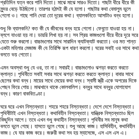
প্রতিদিন যত্ন করে পানি দিতো। মাঝে মাঝে সারও দিতো। গাছটা ধীরে ধীরে কী
সুন্দর বেড়ে উঠছিলো। তারপর হঠাৎই কী যে হলো। গাছটার কথা বেমালুম ভুলে
গেলো ও। গাছে পানি দেয়া তো দূরের কথা। ব্যালকনিতে আসাটাও বন্ধ হলো।
শুধু কি ব্যালকনি? কত কী যে জীবনের বন্ধ হয়ে গেলো। ফেবুতে যাওয়া হয় না।
ব্লগে যাওয়া হয় না। ডায়রি লিখা হয় না। সব প্রিয় কাজগুলো ধীরে ধীরে দূরে সরে
যেতে শুরু করলো। বাচ্চাগুলোর সাথে সারাদিন ক্যাটক্যাট করতো। ওর মত শান্ত
একটা মহিলার মেজাজ কী যে তিরিক্ষি রূপ ধারণ করলো। ঘরের সবাই ওর সাথে কথা
বলতে ভয় পেতো।
এমন অবস্থা শুধু যে ওর, তা না। সবারই। বাচ্চাগুলোও ঝগড়া করতে করতে
ক্লান্ত। পৃথিবীতে সবাই সবার সাথে ঝগড়া করতে করতে ক্লান্ত। বাবার সাথে
ছেলের কথা বন্ধ। মায়ের সাথে মেয়ের কথা বন্ধ। স্বামী স্ত্রী একে অপরের দিকে
পেছন ফিরে শোয়। মাঝখানে থাকে কোলবালিশ। বন্ধুর সাথে বন্ধুর যোগাযোগ
বন্ধ। কারণ বাকবিতণ্ডা।
ঘরে ঘরে এখন নিস্তব্ধতা। শহরে শহরে নিস্তব্ধতা। দেশে দেশে নিস্তব্ধতা।
পৃথিবীটাই এখন নিস্তব্ধতা। কথাবিহীন নিস্তব্ধতা। যান্ত্রিক নিস্তব্ধতাও ছিল
কিছুদিন আগে। তবে এখন শুধু কথাহীন নিস্তব্ধতা। পৃথিবীর সব মানুষ কথা
বলতে ভুলে গেছে। হাসতে ভুলে গেছে। শুধু আছে কাজ। হাসিবিহীন, কথাবিহীন
কাজ। যে যার কাজ করে। জরুরী কথা সব হয় ম্যাসেজে, এস এস এস এ।