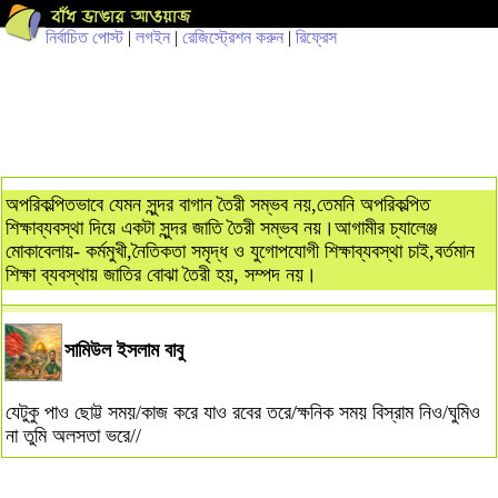
নির্বাচিত পোস্ট
|
লগইন
|
রেজিস্ট্রেশন করুন
|
রিফ্রেস
অপরিকল্পিতভাবে যেমন সুন্দর বাগান তৈরী সম্ভব নয়,তেমনি অপরিকল্পিত
শিক্ষাব্যবস্থা দিয়ে একটা সুন্দর জাতি তৈরী সম্ভব নয়।আগামীর চ্যালেঞ্জ
মোকাবেলায়- কর্মমুখী,নৈতিকতা সমৃদ্ধ ও যুগোপযোগী শিক্ষাব্যবস্থা চাই,বর্তমান
শিক্ষা ব্যবস্থায় জাতির বোঝা তৈরী হয়, সম্পদ নয়।
সামিউল ইসলাম বাবু
যেটুকু পাও ছোট্ট সময়/কাজ করে যাও রবের তরে/ক্ষনিক সময় বিস্রাম নিও/ঘুমিও
না তুমি অলসতা ভরে//