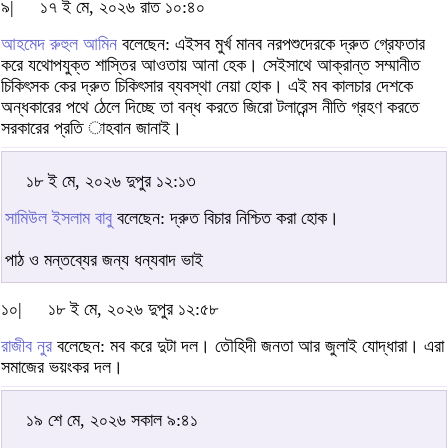
৯|
১৭ ই মে, ২০২৬ রাত ১০:৪০
আহমেদ রুহুল আমিন
বলেছেন: এইসব মুর্খ মানব নরপশুদেরকে দ্রুত গ্রেফতার
করে যথোপযুক্ত শাস্তির আওতায় আনা হেক। সেইসাথে আক্রান্ত সম্মানীত
চিকিৎসক কের দ্রুত চিকিৎসার ব্যবস্থা নেয়া হোক। এই মব কালচার দেশকে
অন্ধকারের পথে ঠেলে দিচ্ছে তা বন্ধ করতে জিরো টলারেন্স নীতি গ্রহণ করতে
সরকারের প্রতি াহবান জানাই।
১৮ ই মে, ২০২৬ দুপুর ১২:১৩
সামিউল ইসলাম বাবু
বলেছেন: দ্রুত বিচার নিশ্চিত করা হোক।
পাঠ ও মন্তব্যের জন্য ধন্যবাদ ভাই
১০|
১৮ ই মে, ২০২৬ দুপুর ১২:৫৮
রাজীব নুর
বলেছেন: মব করে দুটা দল। তৌহিদী জনতা আর জুলাই যোদ্ধারা। এরা
সমাজের ভয়ংকর দল।
১৯ শে মে, ২০২৬ সকাল ৯:৪১