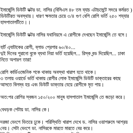
ইমার্জেন্সি ডিউটি ডক্টর ডা. নাসির (বিসিএস ৪৮ তম ব্যাচ এটাচমেন্টে সদরে কর্মরত )
ডিউটিরত অবস্থায়। ধারণ ক্ষমতার চেয়ে ৩/৪ গুণ বেশি রোগি ভর্তি ২৫০ শয্যার
হাসপাতালটিতে।।
ইমার্জেন্সি ডিউটি ডক্টর নাসির যথানিয়মে এ রোগীকে দেখছেন ইমার্জেন্সি তে বসে।
হার্ট এ্যাটাকের রোগী, ব্লাড প্রেশার ৬০/৪০...
দুই দিনের পুরানো বুকে ব্যথা নিয়া ভর্তি হয়েছিল... রিস্ক বন্ড দিয়েছিল... ঢাকা
নিতে অপারগ তারা!
রোগি কার্ডিওজেনিক শকে থাকায় অবস্থা খারাপ হতে থাকে।
৩ তলায় ওয়ার্ডে ভর্তি থাকায় রোগীর লোক ইমার্জেন্সি ডিউটি ডাক্তারের কাছে
আসতে বিলম্ব হয় এবং ডিউটি ডাক্তার যেয়ে রোগীকে মৃত পায়।
অত:পর রোগির স্বজন ১৫০/২০০ মানুষ হাসপাতাল ইমার্জেন্সি তে জড়ো করে।
বেধড়ক পেটায় ডা. নাসির কে।
দরজা ভেংগে ভিতরে ঢুকে। পরিস্থিতি খারাপ দেখে ড. নাসির ওয়াশরুমে আশ্রয়
নেয়। সেটা ভেংগে ডা. নাসিরকে মারতে মারতে বের করে।