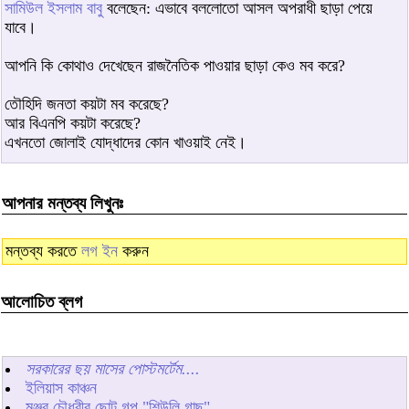
সামিউল ইসলাম বাবু
বলেছেন: এভাবে বললোতো আসল অপরাধী ছাড়া পেয়ে
যাবে।
আপনি কি কোথাও দেখেছেন রাজনৈতিক পাওয়ার ছাড়া কেও মব করে?
তৌহিদি জনতা কয়টা মব করেছে?
আর বিএনপি কয়টা করেছে?
এখনতো জোলাই যোদ্ধাদের কোন খাওয়াই নেই।
আপনার মন্তব্য লিখুনঃ
মন্তব্য করতে
লগ ইন
করুন
আলোচিত ব্লগ
সরকারের ছয় মাসের পোস্টমর্টেম....
ইলিয়াস কাঞ্চন
মঞ্জুর চৌধুরীর ছোট গল্প "শিউলি গাছ"