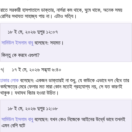
রাতে সরকারী হাসপাতালে ডাক্তার, নার্সরা কম থাকে, ঘুমে থাকে, অনেক সময়
রোগির সথাযত সাহাজ্য পায় না। এটাও সত্যি।
১৮ ই মে, ২০২৬ দুপুর ১২:০৭
সামিউল ইসলাম বাবু
বলেছেন: সহমত।
কিন্তু কে করবে এগুলা?
৭|
১৭ ই মে, ২০২৬ সন্ধ্যা ৬:৪০
ঢাকার লোক
বলেছেন: একজন ডাক্তারই না শুধু, যে কাউকে এভাবে দল বেঁধে তার
কর্মক্ষেত্রে মেরে ফেলার মত মারা কোন মতেই গ্রহযোগ্য নয়, সে যত কারণই
থাকুক। যথাযথ বিচার হওয়া উচিত।
১৮ ই মে, ২০২৬ দুপুর ১২:০৮
সামিউল ইসলাম বাবু
বলেছেন: যখন কেও নিজেকে আইনের উর্ধ্বে ভাবে তখনই
এমন বেশি ঘটে