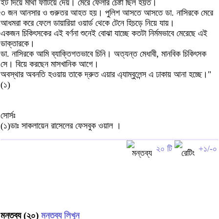
ইট দিয়ে মাথা ফাটিয়ে দেয়। মেরে ফেলার চেষ্টা ছিল হয়ত।
৩ জন আনসার ও গুরুতর আহত হয়। পুলিশ আসতে আসতে ডা. নাসিরকে মেরে
আধমরা করে ফেলে ডায়ারিয়া ওয়ার্ড থেকে টেনে হিচড়ে নিয়ে যায়।
একজন চিকিৎসকের এই বর্ণনা শুনেই বোঝা যাচ্ছে কতটা নির্মমভাবে মেরেছে এই
ডাক্তারকে।
ডা. নাসিরকে আমি ব্যাক্তিগতভাবে চিনি। অত্যন্ত মেধাবী, মানবিক চিকিৎসক
সে। বিয়ে করছেন মাসখানিক আগে।
অবস্থার অবনতি হওয়ায় তাকে দ্রুত এয়ার এ্যাম্বুলেন্স এ ঢাকায় আনা হচ্ছে।"
(১)
সোর্সঃ
(১)ডাঃ সাকলায়েন রাসেলের ফেসবুক ওয়াল ।
২০ টি
+১/-০
মন্তব্য (২০)
মন্তব্য লিখুন