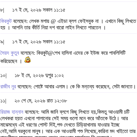
৮|
১৭ ই মে, ২০২৬ সকাল ১১:১৫
কিরকুট
বলেছেন: লেখক মশায় @ এইডা ব্লগ ফেইসবুক না । এখানে কিছু লিখতে
হয় । আপনি তার কীর্তি নিয়া দশ বারো লাইন লিখতে পারতেন ।
৯|
১৭ ই মে, ২০২৬ সকাল ১১:১৫
সৈয়দ কুতুব
বলেছেন: কিরকুট@শেখ হাসিনা এদের কে ইউজ করে পাবলিসিটি
করিয়েছেন ।
১০|
১৮ ই মে, ২০২৬ দুপুর ১:০২
রাজীব নুর
বলেছেন: পোষ্টে আবার এলাম। কে কি মন্তব্য করেছেন, সেটা জানতে।
১১|
২০ শে মে, ২০২৬ রাত ১২:৩৮
রিয়াজ হান্নান
বলেছেন: আমি জানি ব্লগে কিছু লিখতে হয়,কিমতু আওয়ামী চটি
লেখকরা হয়ত এখনো পালানোর সেই সময় গুলো মনে করে আঁতকে উঠে। আর
মাঝেমধ্যে এই ধরণের পোস্ট দিই,পশু দেখতে চিড়িয়াখানায় যাওয়ার ইচ্ছে
নেই,আমি ঘরকুনো মানুষ। আর এক আওয়ামী পশু লিখেছে,কারিনা মদ খাইতো তার