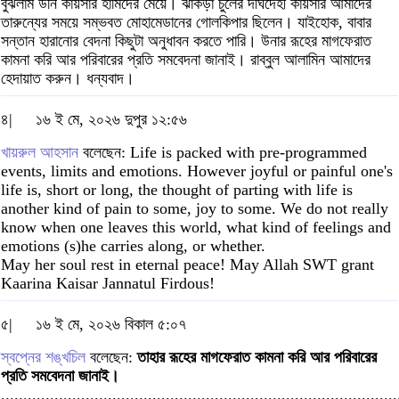
বুঝলাম উনি কায়সার হামিদের মেয়ে। ঝাঁকড়া চুলের দীর্ঘদেহী কায়সার আমাদের
তারুন্যের সময়ে সম্ভবত মোহামেডানের গোলকিপার ছিলেন। যাইহোক, বাবার
সন্তান হারানোর বেদনা কিছুটা অনুধাবন করতে পারি। উনার রূহের মাগফেরাত
কামনা করি আর পরিবারের প্রতি সমবেদনা জানাই। রাব্বুল আলামিন আমাদের
হেদায়াত করুন। ধন্যবাদ।
৪|
১৬ ই মে, ২০২৬ দুপুর ১২:৫৬
খায়রুল আহসান
বলেছেন: Life is packed with pre-programmed
events, limits and emotions. However joyful or painful one's
life is, short or long, the thought of parting with life is
another kind of pain to some, joy to some. We do not really
know when one leaves this world, what kind of feelings and
emotions (s)he carries along, or whether.
May her soul rest in eternal peace! May Allah SWT grant
Kaarina Kaisar Jannatul Firdous!
৫|
১৬ ই মে, ২০২৬ বিকাল ৫:০৭
স্বপ্নের শঙ্খচিল
বলেছেন:
তাহার রূহের মাগফেরাত কামনা করি আর পরিবারের
প্রতি সমবেদনা জানাই।
.........................................................................................