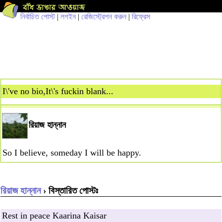
নির্বাচিত পোস্ট
|
লগইন
|
রেজিস্ট্রেশন করুন
|
রিফ্রেস
I\'ve no bio,It\'s fuckin blank...
রিয়াজ হান্নান
So I believe, someday I will be happy.
রিয়াজ হান্নান
› বিস্তারিত পোস্টঃ
Rest in peace Kaarina Kaisar