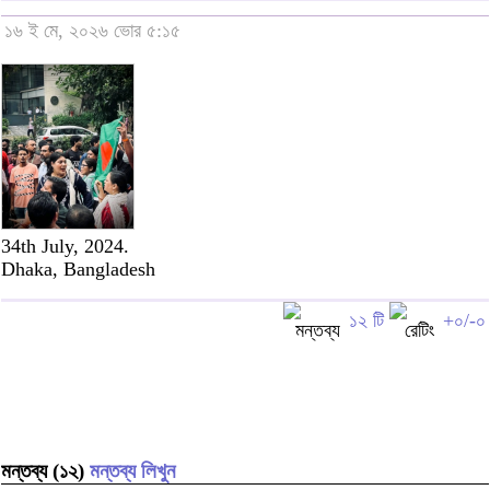
১৬ ই মে, ২০২৬ ভোর ৫:১৫
34th July, 2024.
Dhaka, Bangladesh
১২ টি
+০/-০
মন্তব্য (১২)
মন্তব্য লিখুন