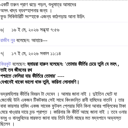
একটি তরুন প্রাণ ঝড়ে পড়ল, শুধুমাত্র আমাদের
অসৎ খাদ্য ব্যবস্হাপনার জন্য ।
ফুড সিকিউরিটি সংস্হাকে এজন্য কাঠগড়ায় আনা উচিৎ
৬|
১৬ ই মে, ২০২৬ সন্ধ্যা ৭:৫৬
রাজীব নুর
বলেছেন: আহারে---
৭|
১৭ ই মে, ২০২৬ সকাল ১১:১৪
কিরকুট
বলেছেন:
হুমায়রা হারুন বলেছেন: 'তোমার কীর্তির চেয়ে তুমি যে মহৎ ,
তাই তব জীবনের রথ
পশ্চাতে ফেলিয়া যায় কীর্তিরে তোমার' ----
যেখানেই থাকো ভালো থাক তুমি, কারিনা সোনামণি।
ভদ্রমহিলার কীর্তির বিবরন টা দেবেন । আমার জানা নাই । দুইতিন ঘেটে যা
জেনেছি উনি একজন টিকটকার সেই সাথে কিংবদন্তি রানী হামিদের নাতনি । তার
বাবা কায়সার হামিদ একজ সাবেক ফুটবল প্লেয়ার যিনি কিনা আবার পাব্লিকের টাকা
মেরে খাও্য়ার দায়ে দন্ড প্রাপ্ত । কারিনার কি কীর্তি আছে জানা নাই । তবে ওনার
বন্ধু ও বান্ধুবিদের মারফত জানা যায় তিনি তিমি মাছের মত মদ্যপানে অভ্যস্ত
ছিলেন ।