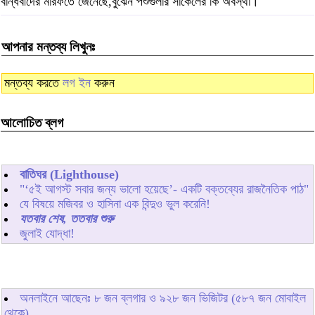
বান্ধবীদের মারফতে জেনেছে,বুঝেন পশুগুলার সার্কেলের কি অবস্থা।
আপনার মন্তব্য লিখুনঃ
মন্তব্য করতে
লগ ইন
করুন
আলোচিত ব্লগ
বাতিঘর (Lighthouse)
"‘৫ই আগস্ট সবার জন্য ভালো হয়েছে’- একটি বক্তব্যের রাজনৈতিক পাঠ"
যে বিষয়ে মজিবর ও হাসিনা এক বিন্দুও ভুল করেনি!
যতবার শেষ, ততবার শুরু
জুলাই যোদ্ধা!
অনলাইনে আছেনঃ
৮
জন ব্লগার ও
৯২৮
জন ভিজিটর (৫৮৭ জন মোবাইল
থেকে)