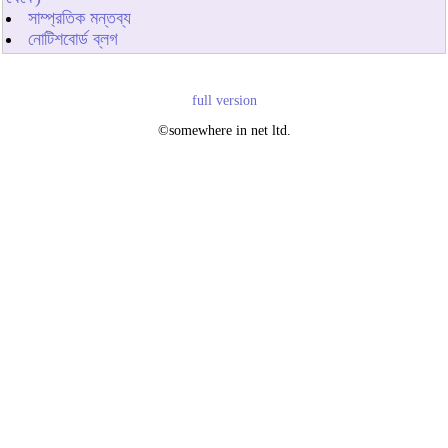
সাম্প্রতিক মন্তব্য
নোটিশবোর্ড ব্লগ
full version
©somewhere in net ltd.