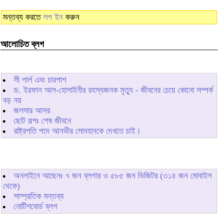
মন্তব্য করতে
লগ ইন
করুন
আলোচিত ব্লগ
সী পার্ল এবং চারপাশ
ড. ইরফান আল-হোসাইনীর রহস্যজনক মৃত্যু - জীবনের চেয়ে কোনো সম্পর্ক
বড় নয়
জলসার আসর
ছোট গল্পঃ শেষ জীবনে
রাষ্ট্রপতি পদে আনভীর সোবহানকে দেখতে চাই।
অনলাইনে আছেনঃ
৭
জন ব্লগার ও
৫৮৫
জন ভিজিটর (৩১৪ জন মোবাইল
থেকে)
সাম্প্রতিক মন্তব্য
নোটিশবোর্ড ব্লগ