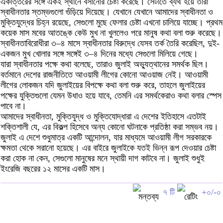
একাত্তরের সঙ্গে একই স্থানে বসানোর চেষ্টা করেছে। সেটাতে ব্যর্থ হয়ে তারা
স্বাধীনতার স্তম্ভগুলো গুঁড়িয়ে দিয়েছে। যেখানে যেখানে আমাদের স্বাধীনতা ও
মুক্তিযুদ্ধের চিহ্ন রয়েছে, সেগুলো মুছে ফেলার চেষ্টা এখনো চালিয়ে যাচ্ছে। প্রথম
কয়েক মাস মবের আতঙ্কে কেউ মুখ না খুললেও পরে মানুষ কথা বলা শুরু করেছে।
স্বাধীনতাবিরোধীরা ৩–৪ মাসে স্বাধীনতার বিরুদ্ধে যেসব তর্ক তৈরি করেছিল, দুই-
একজন মুখ খোলার সঙ্গে সঙ্গেই ৩–৪ দিনের মধ্যে সেগুলো মিলিয়ে গেছে।
যারা স্বাধীনতার পক্ষে কথা বলেছে, তারাও জুলাই অভ্যুত্থানের সমর্থক ছিল।
বর্তমানে দেশের রাজনীতিতে আওয়ামী লীগের কোনো আওয়াজ নেই। আওয়ামী
লীগের লোকজন যদি জুলাইয়ের বিপক্ষে কথা বলা শুরু করে, তাহলে জুলাইয়ের
পক্ষের যুক্তিগুলো যেমন উধাও হয়ে যাবে, তেমনি এর সমর্থকেরাও কথা বলার স্পেস
পাবে না।
আমাদের স্বাধীনতা, মুক্তিযুদ্ধ ও মুক্তিযোদ্ধারা এ দেশের ইতিহাসে এতটাই
শক্তিশালী যে, এর বিকল্প হিসেবে অন্য কোনো ঘটনাকে প্রতিষ্ঠা করা সম্ভব নয়।
জুলাই এ দেশে শুধুমাত্র একটি আন্দোলন, যার মাধ্যমে আওয়ামী লীগ সরকারকে
ক্ষমতা থেকে সরানো হয়েছে। এর বাইরে জুলাইকে যতই ভিন্ন রূপ দেওয়ার চেষ্টা
করা হোক না কেন, সেগুলো মানুষের মনে স্থায়ী দাগ কাটবে না। জুলাই শুধুই
ইংরেজি বছরের ১২ মাসের একটি মাস।
৭ টি
+০/-০