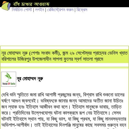
নির্বাচিত পোস্ট
|
লগইন
|
রেজিস্ট্রেশন করুন
|
রিফ্রেস
নূর মোহাম্মদ নূরু (পেশাঃ সংবাদ কর্মী), জন্ম ২৯ সেপ্টেম্বর প্রাচ্যের ভেনিস খ্যাত
বরিশালের উজিরপুর উপজেলাধীন সাপলা ফুলের স্বর্গ সাতলা গ্রামে
নূর মোহাম্মদ নূরু
দেখি শুনি স্মৃতিতে জমা রাখি আগামী প্রজন্মের জন্য, বিশ্বাস রাখি শুকনো ডালের
ঘর্ষণে আগুন জ্বলবেই। ভবিষ্যৎকে জানার জন্য আমাদের অতীত জানা উচিতঃ
জন ল্যাক হনঃ ইতিহাস আজীবন কথা বলে। ইতিহাস মানুষকে ভাবায়, তাড়িত
করে। প্রতিদিনের উল্লেখযোগ্য ঘটনা কালক্রমে রূপ নেয় ইতিহাসে। সেসব
ঘটনাই ইতিহাসে স্থান পায়, যা কিছু ভাল, যা কিছু প্রথম, যা কিছু মানবসভ্যতার
অভিশাপ-আশীর্বাদ। তাই ইতিহাসের দিনপঞ্জি মানুষের কাছে সবসময় গুরুত্ব বহন