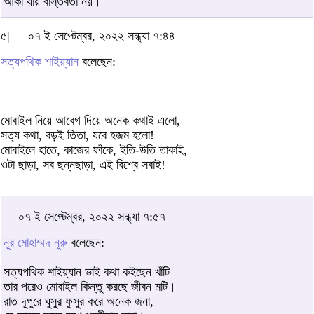
আঁকা যায় বাস্তবতা নয়।
৫|
০৭ ই সেপ্টেম্বর, ২০২২ সন্ধ্যা ৭:৪৪
সত্যপথিক শাইয়্যান
বলেছেন:
মোবাইল নিয়ে আবেগ দিয়ে অনেক কথাই এলো,
সত্য কথা, বড়ই তিতা, যবে হজম হলো!
মোবাইলে হাতে, কাজের ফাঁকে, ইতি-উতি তাকাই,
ওটা ছাড়া, সব ছন্নছাড়া, এই বিশ্বে সবাই!
০৭ ই সেপ্টেম্বর, ২০২২ সন্ধ্যা ৭:৫৭
নূর মোহাম্মদ নূরু
বলেছেন:
সত্যপথিক শাইয়্যান ভাই কথা কইছেন খাঁটি
তার পরেও মোবাইল কিন্তু করছে জীবন মটি।
রাত দূপুরে ঘুসুর ফুসুর করে অনেক জনা,