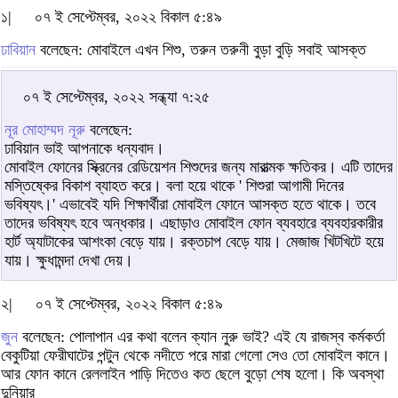
১|
০৭ ই সেপ্টেম্বর, ২০২২ বিকাল ৫:৪৯
ঢাবিয়ান
বলেছেন: মোবাইলে এখন শিশু, তরুন তরুনী বুড়া বুড়ি সবাই আসক্ত
০৭ ই সেপ্টেম্বর, ২০২২ সন্ধ্যা ৭:২৫
নূর মোহাম্মদ নূরু
বলেছেন:
ঢাবিয়ান ভাই আপনাকে ধন্যবাদ।
মোবাইল ফোনের স্ক্রিনের রেডিয়েশন শিশুদের জন্য মারাত্মক ক্ষতিকর। এটি তাদের
মস্তিষ্কের বিকাশ ব্যাহত করে। বলা হয়ে থাকে ' শিশুরা আগামী দিনের
ভবিষ্যৎ।' এভাবেই যদি শিক্ষার্থীরা মোবাইল ফোনে আসক্ত হতে থাকে। তবে
তাদের ভবিষ্যৎ হবে অন্ধকার। এছাড়াও মোবাইল ফোন ব্যবহারে ব্যবহারকারীর
হার্ট অ্যাটাকের আশংকা বেড়ে যায়। রক্তচাপ বেড়ে যায়। মেজাজ খিটখিটে হয়ে
যায়। ক্ষুধামন্দা দেখা দেয়।
২|
০৭ ই সেপ্টেম্বর, ২০২২ বিকাল ৫:৪৯
জুন
বলেছেন: পোলাপান এর কথা বলেন ক্যান নুরু ভাই? এই যে রাজস্ব কর্মকর্তা
বেকুটিয়া ফেরীঘাটের পন্টুন থেকে নদীতে পরে মারা গেলো সেও তো মোবাইল কানে।
আর ফোন কানে রেললাইন পাড়ি দিতেও কত ছেলে বুড়ো শেষ হলো। কি অবস্থা
দুনিয়ার