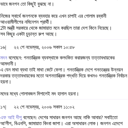
ভাবে জনগন তো কিছুই বুঝছে না।
নিজের স্বার্থে জনগনকে ব্যবহার করে এখন চাপাই এর গোলাম রব্বানী
আওয়ামীলীগের নমিনেশন প্রার্থী।
2টা মন্ত্রী সরকারে থেকে জামায়াত মনে করছিল তারা দেশ কিনে নিয়েছে।
সব কিছুর একটা চুড়ান্ত রুপ আছে।
১৬|
২২ শে নভেম্বর, ২০০৬ সকাল ১০:৫৮
মদন
বলেছেন: গনতান্ত্রিক ব্যবস্থাকে কলংকিত করারজন্য তত্তাবধায়কের
আমদানী।
এ যেন মাথা ব্যথা তাই মাথা কেটে ফেলা। গনতান্ত্রিক দেশে গনতন্ত্রের উন্নয়ন
দরকার তত্তাবধায়কের মতো অগনতান্ত্রিক পদ্ধতি দিয়ে কখনও গনতান্ত্রিক নির্বাচন
হয়না।
মদের মধ্যে গোলাবজল মিশালেই মদ হালাল হয়না।
১৭|
২২ শে নভেম্বর, ২০০৬ সকাল ১১:০২
এফ আই দীপু
বলেছেন: দেশের সাধারন জনগন আছে নাকি আবার? সবাইতো
আ'লীগ, বিএনপি, জামায়াত কিংবা জাপা। এরা অসাধারন লোক। জনগন এদেশে