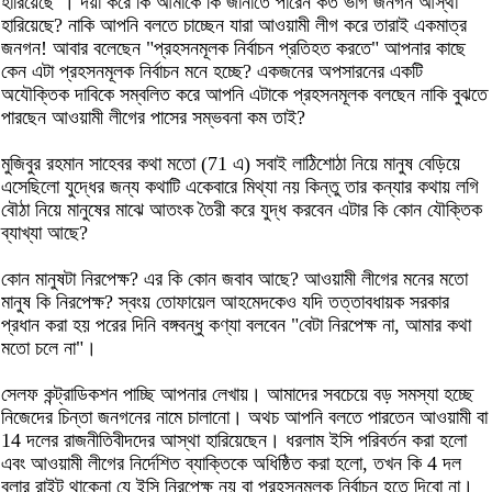
হারিয়েছে"। দয়া করে কি আমাকে কি জানাতে পারেন কত ভাগ জনগন আস্থা
হারিয়েছে? নাকি আপনি বলতে চাচ্ছেন যারা আওয়ামী লীগ করে তারাই একমাত্র
জনগন! আবার বলেছেন "প্রহসনমূলক নির্বাচন প্রতিহত করতে" আপনার কাছে
কেন এটা প্রহসনমূলক নির্বাচন মনে হচ্ছে? একজনের অপসারনের একটি
অযৌক্তিক দাবিকে সম্বলিত করে আপনি এটাকে প্রহসনমূলক বলছেন নাকি বুঝতে
পারছেন আওয়ামী লীগের পাসের সম্ভবনা কম তাই?
মুজিবুর রহমান সাহেবর কথা মতো (71 এ) সবাই লাঠিশোঠা নিয়ে মানুষ বেড়িয়ে
এসেছিলো যুদ্ধের জন্য কথাটি একেবারে মিথ্যা নয় কিন্তু তার কন্যার কথায় লগি
বৌঠা নিয়ে মানুষের মাঝে আতংক তৈরী করে যুদ্ধ করবেন এটার কি কোন যৌক্তিক
ব্যাখ্যা আছে?
কোন মানুষটা নিরপেক্ষ? এর কি কোন জবাব আছে? আওয়ামী লীগের মনের মতো
মানুষ কি নিরপেক্ষ? স্বংয় তোফায়েল আহমেদকেও যদি তত্তাবধায়ক সরকার
প্রধান করা হয় পরের দিনি বঙ্গবন্ধু কণ্যা বলবেন "বেটা নিরপেক্ষ না, আমার কথা
মতো চলে না"।
সেলফ কন্ট্রাডিকশন পাচ্ছি আপনার লেখায়। আমাদের সবচেয়ে বড় সমস্যা হচ্ছে
নিজেদের চিন্তা জনগনের নামে চালানো। অথচ আপনি বলতে পারতেন আওয়ামী বা
14 দলের রাজনীতিবীদদের আস্থা হারিয়েছেন। ধরলাম ইসি পরিবর্তন করা হলো
এবং আওয়ামী লীগের নির্দেশিত ব্যাক্তিকে অধিষ্ঠিত করা হলো, তখন কি 4 দল
বলার রাইট থাকেনা যে ইসি নিরপেক্ষ নয় বা প্রহসনমূলক নির্বাচন হতে দিবো না।