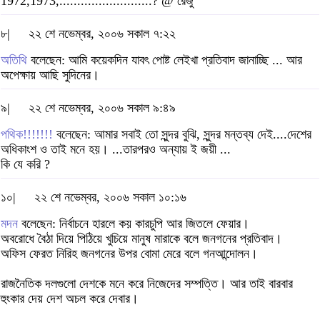
1972,1973,..........................? @ রেজু
৮|
২২ শে নভেম্বর, ২০০৬ সকাল ৭:২২
অতিথি
বলেছেন: আমি কয়েকদিন যাবৎ পোষ্ট লেইখা প্রতিবাদ জানাচ্ছি ... আর
অপেক্ষায় আছি সুদিনের।
৯|
২২ শে নভেম্বর, ২০০৬ সকাল ৯:৪৯
পথিক!!!!!!!
বলেছেন: আমার সবাই তো সুন্দর বুঝি, সুন্দর মন্তব্য দেই....দেশের
অধিকাংশ ও তাই মনে হয়। ...তারপরও অন্যায় ই জয়ী ...
কি যে করি ?
১০|
২২ শে নভেম্বর, ২০০৬ সকাল ১০:১৬
মদন
বলেছেন: নির্বাচনে হারলে কয় কারচুপি আর জিতলে ফেয়ার।
অবরোধে বৈঠা দিয়ে পিঠিয়ে খুচিয়ে মানুষ মারাকে বলে জনগনের প্রতিবাদ।
অফিস ফেরত নিরিহ জনগনের উপর বোমা মেরে বলে গনআন্দোলন।
রাজনৈতিক দলগুলো দেশকে মনে করে নিজেদের সম্পত্তি। আর তাই বারবার
হুংকার দেয় দেশ অচল করে দেবার।