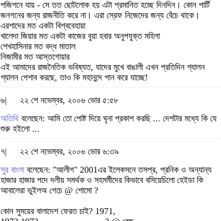
পজিশনে যায় - সে তত ছোটলোক হয় এটা প্রমানিত হচ্ছে দিনদিন। কোন পার্টি
জনগনের জন্য রাজনীতি করে না। এরা স্রেফ নিজেদের জন্য বেঁচে থাকে।
এরশাদের মত একটা বিশ্ববেহায়া
খালেদা জিয়ার মত একটা কাজের বুয়া হবার অনুপযুক্ত মহিলা
শেখহাসিনার মত বদ্ধ মাতাল
নিজামীর মত আস্তগোয়ার
এই আমাদের রাজনৈতিক ভবিষ্যত, যাদের মুখে বাঙালী এখন প্রতিদিন গ্যালন
গ্যালন পেশাব করছে, তাও কি মহানন্দে পান করে যাচ্ছে!
৬|
২২ শে নভেম্বর, ২০০৬ ভোর ৫:৫৮
অতিথি
বলেছেন: আমি তো পোষ্ট দিয়ে ঘৃনা প্রকাশ করছি ... দেশটার মধ্যে কি যে
শুরু হইলো ...
৭|
২২ শে নভেম্বর, ২০০৬ ভোর ৬:৩৯
সুর বাংলা
বলেছেন: "আলীগ" 2001এর ইলেকসনে তসপ্র, প্রনিক ও অন্যান্য
হাজার হাজার পদে দলীয় সমর্থক ও সহমর্মীদের কিভাবে বসিয়েচিলো হেইডা কি
আবালেরা ভুইলঅ গেচে @ শোমো ?
কোন সুময়ের বালাদেশ ফেরত চাই? 1971,