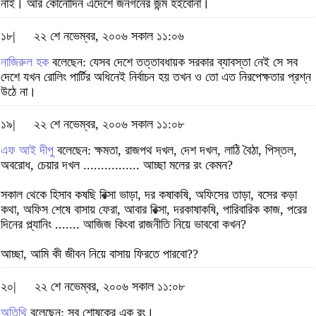
নাই। আর কোনোদিন এদেশে জনগনের জন্ম হইবোনা।
১৮|
২২ শে নভেম্বর, ২০০৬ সকাল ১১:০৬
নাজিরুল হক
বলেছেন: যেসব দেশে তত্তাবধায়ক সরকার ব্যাবস্তা নেই সে সব
দেশে যখন রোলিং পার্টির অধিনেই নির্বাচন হয় তখন ও তো এত নিরপেক্ষতার প্রশ্ন
উঠে না।
১৯|
২২ শে নভেম্বর, ২০০৬ সকাল ১১:০৮
এফ আই দীপু
বলেছেন: ক্ষমতা, রাজপথ দখল, দেশ দখল, লাঠি বৈঠা, পিস্তল,
অবরোধ, চেয়ার দখল ................ আচ্ছা মলের রং কেমন?
সকাল থেকে হিসাব কষছি রিক্সা ভাড়া, দর কষাকষি, অফিসের তাড়া, বসের কড়া
কথা, অফিস শেষে বাসায় ফেরা, আবার রিক্সা, দরকাষাকষি, পারিবারিক কাজ, পরের
দিনের প্ল্যানিং ....... আজিজ কিংবা রাজনীতি নিয়ে ভাববো কখন?
আচ্ছা, আমি কী জীবন নিয়ে বাসায় ফিরতে পারবো??
২০|
২২ শে নভেম্বর, ২০০৬ সকাল ১১:০৮
অতিথি
বলেছেন: সব শোষকের এক রং।