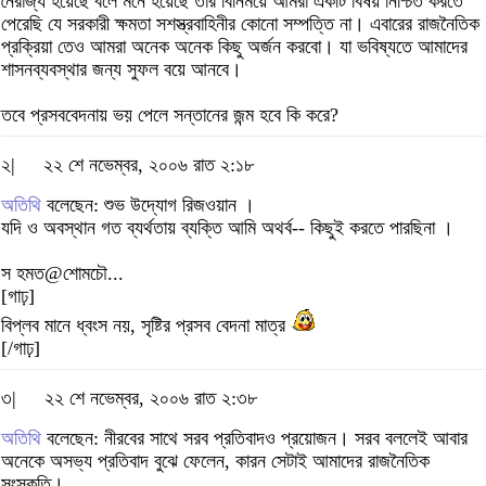
নৈরাজ্য হয়েছে বলে মনে হয়েছে তার বিনিময়ে আমরা একটি বিষয় নিশ্চিত করতে
পেরেছি যে সরকারী ক্ষমতা সশস্ত্রবাহিনীর কোনো সম্পত্তি না। এবারের রাজনৈতিক
প্রক্রিয়া তেও আমরা অনেক অনেক কিছু অর্জন করবো। যা ভবিষ্যতে আমাদের
শাসনব্যবস্থার জন্য সুফল বয়ে আনবে।
তবে প্রসববেদনায় ভয় পেলে সন্তানের জন্ম হবে কি করে?
২|
২২ শে নভেম্বর, ২০০৬ রাত ২:১৮
অতিথি
বলেছেন: শুভ উদ্যোগ রিজওয়ান ।
যদি ও অবস্থান গত ব্যর্থতায় ব্যক্তি আমি অথর্ব-- কিছুই করতে পারছিনা ।
স হমত@শোমচৌ...
[গাঢ়]
বিপ্লব মানে ধ্বংস নয়, সৃষ্টির প্রসব বেদনা মাত্র
[/গাঢ়]
৩|
২২ শে নভেম্বর, ২০০৬ রাত ২:৩৮
অতিথি
বলেছেন: নীরবের সাথে সরব প্রতিবাদও প্রয়োজন। সরব বললেই আবার
অনেকে অসভ্য প্রতিবাদ বুঝে ফেলেন, কারন সেটাই আমাদের রাজনৈতিক
সংস্কৃতি।