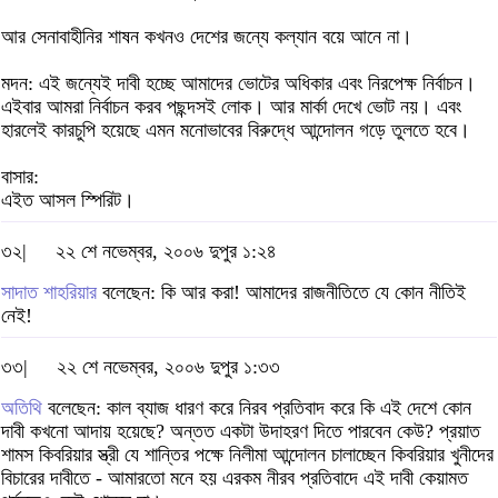
আর সেনাবাহীনির শাষন কখনও দেশের জন্যে কল্যান বয়ে আনে না।
মদন: এই জন্যেই দাবী হচ্ছে আমাদের ভোটের অধিকার এবং নিরপেক্ষ নির্বাচন।
এইবার আমরা নির্বাচন করব পছন্দসই লোক। আর মার্কা দেখে ভোট নয়। এবং
হারলেই কারচুপি হয়েছে এমন মনোভাবের বিরুদ্ধে আন্দোলন গড়ে তুলতে হবে।
বাসার:
এইত আসল স্পিরিট।
৩২|
২২ শে নভেম্বর, ২০০৬ দুপুর ১:২৪
সাদাত শাহরিয়ার
বলেছেন: কি আর করা! আমাদের রাজনীতিতে যে কোন নীতিই
নেই!
৩৩|
২২ শে নভেম্বর, ২০০৬ দুপুর ১:৩৩
অতিথি
বলেছেন: কাল ব্যাজ ধারণ করে নিরব প্রতিবাদ করে কি এই দেশে কোন
দাবী কখনো আদায় হয়েছে? অন্তত একটা উদাহরণ দিতে পারবেন কেউ? প্রয়াত
শামস কিবরিয়ার স্ত্রী যে শান্তির পক্ষে নিলীমা আন্দোলন চালাচ্ছেন কিবরিয়ার খুনীদের
বিচারের দাবীতে - আমারতো মনে হয় এরকম নীরব প্রতিবাদে এই দাবী কেয়ামত