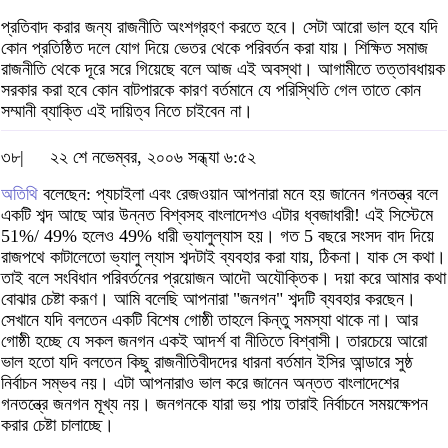
প্রতিবাদ করার জন্য রাজনীতি অংশগ্রহণ করতে হবে। সেটা আরো ভাল হবে যদি
কোন প্রতিষ্ঠিত দলে যোগ দিয়ে ভেতর থেকে পরিবর্তন করা যায়। শিক্ষিত সমাজ
রাজনীতি থেকে দূরে সরে গিয়েছে বলে আজ এই অবস্থা। আগামীতে তত্তাবধায়ক
সরকার করা হবে কোন বাটপারকে কারণ বর্তমানে যে পরিস্থিতি গেল তাতে কোন
সম্মানী ব্যাক্তি এই দায়িত্ব নিতে চাইবেন না।
৩৮|
২২ শে নভেম্বর, ২০০৬ সন্ধ্যা ৬:৫২
অতিথি
বলেছেন: প্যচাইলা এবং রেজওয়ান আপনারা মনে হয় জানেন গনতন্ত্র বলে
একটি শব্দ আছে আর উন্নত বিশ্বসহ বাংলাদেশও এটার ধ্বজাধারী! এই সিস্টেমে
51%/ 49% হলেও 49% ধারী ভ্যালুল্যাস হয়। গত 5 বছরে সংসদ বাদ দিয়ে
রাজপথে কাটালেতো ভ্যালু ল্যাস শব্দটাই ব্যবহার করা যায়, ঠিকনা। যাক সে কথা।
তাই বলে সংবিধান পরিবর্তনের প্রয়োজন আদৌ অযৌক্তিক। দয়া করে আমার কথা
বোঝার চেষ্টা করূণ। আমি বলেছি আপনারা "জনগন" শব্দটি ব্যবহার করছেন।
সেখানে যদি বলতেন একটি বিশেষ গোষ্ঠী তাহলে কিন্তু সমস্যা থাকে না। আর
গোষ্ঠী হচ্ছে যে সকল জনগন একই আদর্শ বা নীতিতে বিশ্বাসী। তারচেয়ে আরো
ভাল হতো যদি বলতেন কিছু রাজনীতিবীদদের ধারনা বর্তমান ইসির আন্ডারে সুষ্ঠ
নির্বাচন সম্ভব নয়। এটা আপনারাও ভাল করে জানেন অন্তত বাংলাদেশের
গনতন্ত্রে জনগন মূখ্য নয়। জনগনকে যারা ভয় পায় তারাই নির্বাচনে সময়ক্ষেপন
করার চেষ্টা চালাচ্ছে।