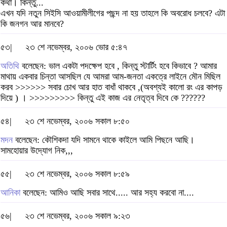
কথা। কিন্তু...
এখন যদি নতুন সিইসি আওয়ামীলীগের পছন্দ না হয় তাহলে কি অবরোধ চলবে? এটা
কি জনগন আর মানবে?
৫৩|
২৩ শে নভেম্বর, ২০০৬ ভোর ৫:৪৭
অতিথি
বলেছেন: ভাল একটা পদক্ষেপ হবে , কিন্তু স্টার্টিং হবে কিভাবে ? আমার
মাথায় একবার চিন্তা আসছিল যে আমরা আম-জনতা একত্রে লাইনে মৌন মিছিল
করব >>>>>> সবার চোখ আর হাত বাধাঁ থাকবে ,(অবশ্যই কালো রং এর কাপড়
দিয়ে ) । >>>>>>>>> কিন্তু এই কাজ এর নেতৃত্ব দিবে কে ??????
৫৪|
২৩ শে নভেম্বর, ২০০৬ সকাল ৮:৫০
মদন
বলেছেন: কৌশিকদা যদি সামনে থাকে কাইলে আমি পিছনে আছি।
সামহোয়ার উদ্যোগ নিক,,,
৫৫|
২৩ শে নভেম্বর, ২০০৬ সকাল ৮:৫৯
আনিকা
বলেছেন: আমিও আছি সবার সাথে..... আর সহ্য করবো না....
৫৬|
২৩ শে নভেম্বর, ২০০৬ সকাল ৯:২৩