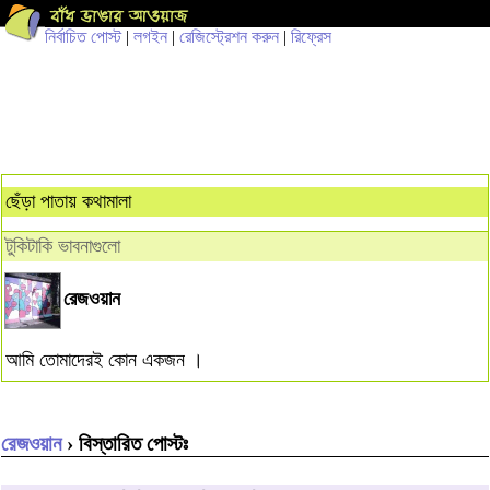
নির্বাচিত পোস্ট
|
লগইন
|
রেজিস্ট্রেশন করুন
|
রিফ্রেস
ছেঁড়া পাতায় কথামালা
টুকিটাকি ভাবনাগুলো
রেজওয়ান
আমি তোমাদেরই কোন একজন ।
রেজওয়ান
› বিস্তারিত পোস্টঃ