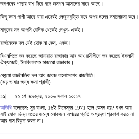
জনগনের পাছায় বাশ দিয়ে বলে জনগন আমাদের সাথে আছে।
কিছু জ্ঞান পাপী আছে যারা এদেরই লেজুড়বৃত্তি করে অপর দলের সমালোচনা করে।
মানুষের মল আপনি যেদিক থেকেই দেখুন- একই।
রাজনৈতক দল যেই হোক না কেন, একই।
বিএনপিতে ভর করেছে জামায়াত রাজাকার আর আওয়ামীলীগে ভর করেছে ইসলামী
ঐক্যজোট, ইনকিলাবসহ হাজারো রাজাকার।
বেজন্মা রাজনৈতিক দল আর জারজ বাংলাদেশের রাজনীতি।
(রুঢ় ভাষার জন্য ক্ষমা প্রার্থী)
১১|
২২ শে নভেম্বর, ২০০৬ সকাল ১০:১৭
অতিথি
বলেছেন: সুর বাংলা, 16ই ডিসেম্বর 1971 হলে কেমন হয়? যখন আর
যাই হোক ভিন্ন মতের জন্যে লোকজন অপরের প্রতি অশ্রদ্ধা প্রকাশ করত না
আর নাম বিকৃত করত না।