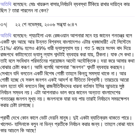
অতিথি
বলেছেন: মোঃ খায়রুল বাসার,নির্বাচনি ব্যবস্থা টিকিয়ে রাখার দায়িত্ব কার
ছিল ? তারা পারলেন না কেন?
৩৭|
২২ শে নভেম্বর, ২০০৬ সন্ধ্যা ৬:৪৭
অতিথি
বলেছেন: প্যচাইলা এবং রেজওয়ান আপনারা মনে হয় জানেন গনতন্ত্র বলে
একটি শব্দ আছে আর উন্নত বিশ্বসহ বাংলাদেশও এটার ধ্বজাধারী! এই সিস্টেমে
51%/ 49% হলেও 49% ধারী ভ্যালুল্যাস হয়। গত 5 বছরে সংসদ বাদ দিয়ে
রাজপথে কাটালেতো ভ্যালু ল্যাস শব্দটাই ব্যবহার করা যায়, ঠিকনা। যাক সে কথা।
তাই বলে সংবিধান পরিবর্তনের প্রয়োজন আদৌ অযৌক্তিক। দয়া করে আমার কথা
বোঝার চেষ্টা করূণ। আমি বলেছি আপনারা "জনগন" শব্দটি ব্যবহার করছেন।
সেখানে যদি বলতেন একটি বিশেষ গোষ্ঠী তাহলে কিন্তু সমস্যা থাকে না। আর
গোষ্ঠী হচ্ছে যে সকল জনগন একই আদর্শ বা নীতিতে বিশ্বাসী। তারচেয়ে আরো
ভাল হতো যদি বলতেন কিছু রাজনীতিবীদদের ধারনা বর্তমান ইসির আন্ডারে সুষ্ঠ
নির্বাচন সম্ভব নয়। এটা আপনারাও ভাল করে জানেন অন্তত বাংলাদেশের
গনতন্ত্রে জনগন মূখ্য নয়। জনগনকে যারা ভয় পায় তারাই নির্বাচনে সময়ক্ষেপন
করার চেষ্টা চালাচ্ছে।
প্রার্থী দেখে কোন কালে ভোট দেয়নি মানুষ। দুই একটা ব্যাতিক্রম থাকতে পারে।
খালেদা- হাসিনাকে বলুন না ভিন্ন প্রতীকে নির্বাচন করার জন্য। তাহলে বোঝা যাবে
কার আচলে কি আছে!