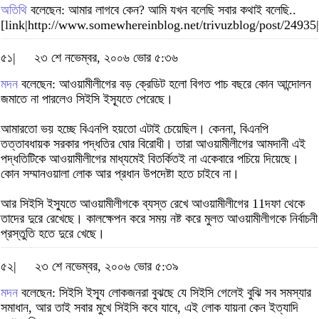
অতিথি
বলেছেন: আমার লাগবে কেন? আমি যখন বলেছি সবার কথাই বলেছি..
[link|http://www.somewhereinblog.net/trivuzblog/post/24935
৫১|
২৩ শে নভেম্বর, ২০০৬ ভোর ৫:৩৬
মদন
বলেছেন: আওয়ামীলীগের বড় ক্রেডিট হলো বিগত পাচ বছরে কোন আন্দোলন
জমাতে না পারলেও সিইসি ইস্যূতে পেরেছে।
আমারতো ভয় হচ্ছে বিএনপি হয়তো এটাই চেয়েছিল। কেননা, বিএনপি
তত্তাবধায়ক সরকার পদ্ধতির ঘোর বিরোধী। তারা আওয়ামীলীগের আমদানী এই
পদ্ধতিটিকে আওয়ামীলীগের মাধ্যমেই বিতর্কিতই না একেবারে পচিয়ে দিয়েছে।
কোন সম্মানওয়ালা লোক আর প্রধান উপদেষ্টা হতে চাইবে না।
আর সিইসি ইস্যুতে আওয়ামীলীগকে ব্যস্ত রেখে আওয়ামীলীগের 11দফা থেকে
তাদের দুরে রেখেছে। কালক্ষেপন করে সময় নষ্ট করে মুলত আওয়ামীলীগকে নির্বাচনী
প্রস্তুতি হতে দুরে খেছে।
৫২|
২৩ শে নভেম্বর, ২০০৬ ভোর ৫:৩৯
মদন
বলেছেন: সিইসি ইস্যূ লোকজনরা বুঝছে যে সিইসি গেলেই বুঝি সব সমস্যার
সমাধান, আর তাই সবার মুখে সিইসি কবে যাবে, এই লোক যায়না কেন ইত্যাদি