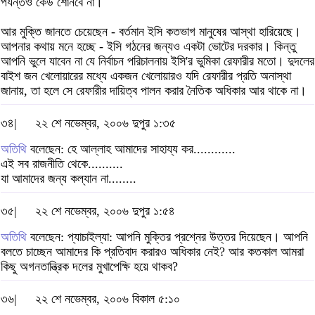
পর্যন্তও কেউ শোনবে না।
আর মুক্তি জানতে চেয়েছেন - বর্তমান ইসি কতভাগ মানুষের আস্থা হারিয়েছে।
আপনার কথায় মনে হচ্ছে - ইসি গঠনের জন্যও একটা ভোটের দরকার। কিন্তু
আপনি ভুলে যাবেন না যে নির্বাচন পরিচালনায় ইসি'র ভুমিকা রেফারীর মতো। দুদলের
বাইশ জন খেলোয়ারের মধ্যে একজন খেলোয়ারও যদি রেফারীর প্রতি অনাস্থা
জানায়, তা হলে সে রেফারীর দায়িত্ব পালন করার নৈতিক অধিকার আর থাকে না।
৩৪|
২২ শে নভেম্বর, ২০০৬ দুপুর ১:৩৫
অতিথি
বলেছেন: হে আল্লাহ আমাদের সাহায্য কর............
এই সব রাজনীতি থেকে..........
যা আমাদের জন্য কল্যান না........
৩৫|
২২ শে নভেম্বর, ২০০৬ দুপুর ১:৫৪
অতিথি
বলেছেন: প্যাচাইল্যা: আপনি মুক্তির প্রশ্নের উত্তর দিয়েছেন। আপনি
বলতে চাচ্ছেন আমাদের কি প্রতিবাদ করারও অধিকার নেই? আর কতকাল আমরা
কিছু অগনতান্ত্রিক দলের মুখাপেক্ষি হয়ে থাকব?
৩৬|
২২ শে নভেম্বর, ২০০৬ বিকাল ৫:১০