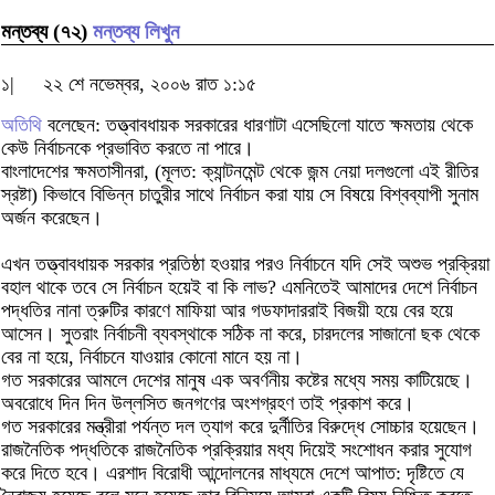
মন্তব্য (৭২)
মন্তব্য লিখুন
১|
২২ শে নভেম্বর, ২০০৬ রাত ১:১৫
অতিথি
বলেছেন: তত্ত্বাবধায়ক সরকারের ধারণাটা এসেছিলো যাতে ক্ষমতায় থেকে
কেউ নির্বাচনকে প্রভাবিত করতে না পারে।
বাংলাদেশের ক্ষমতাসীনরা, (মূলত: ক্যান্টনমেন্ট থেকে জন্ম নেয়া দলগুলো এই রীতির
স্রষ্টা) কিভাবে বিভিন্ন চাতুরীর সাথে নির্বাচন করা যায় সে বিষয়ে বিশ্বব্যাপী সুনাম
অর্জন করেছেন।
এখন তত্ত্বাবধায়ক সরকার প্রতিষ্ঠা হওয়ার পরও নির্বাচনে যদি সেই অশুভ প্রক্রিয়া
বহাল থাকে তবে সে নির্বাচন হয়েই বা কি লাভ? এমনিতেই আমাদের দেশে নির্বাচন
পদ্ধতির নানা ত্রুটির কারণে মাফিয়া আর গডফাদাররাই বিজয়ী হয়ে বের হয়ে
আসেন। সুতরাং নির্বাচনী ব্যবস্থাকে সঠিক না করে, চারদলের সাজানো ছক থেকে
বের না হয়ে, নির্বাচনে যাওয়ার কোনো মানে হয় না।
গত সরকারের আমলে দেশের মানুষ এক অবর্ণনীয় কষ্টের মধ্যে সময় কাটিয়েছে।
অবরোধে দিন দিন উল্লসিত জনগণের অংশগ্রহণ তাই প্রকাশ করে।
গত সরকারের মন্ত্রীরা পর্যন্ত দল ত্যাগ করে দুর্নীতির বিরুদ্ধে সোচ্চার হয়েছেন।
রাজনৈতিক পদ্ধতিকে রাজনৈতিক প্রক্রিয়ার মধ্য দিয়েই সংশোধন করার সুযোগ
করে দিতে হবে। এরশাদ বিরোধী আন্দোলনের মাধ্যমে দেশে আপাত: দৃষ্টিতে যে