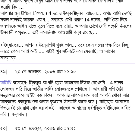
আপনি আমার ব্লগে দেখুন আমি কোন দলের পক্ষে কোনদিন কোন লিখা পোষ্ট
করেছি কিনা...
আপনার মূল টপিকে লিখেছেন 4 দলের উস্কানীমূলক আচরন... অথচ আমি দেখছি
সকল দলেরই আচরন খারাপ... সবচেয়ে বেশী খারাপ 14 দলের.. লগি বৈঠা নিয়ে
জনগনকে আইন হাতে তুলে নিতে বলে তারা.. আপনার চোখে সেটি পড়েনি 4দলের
উস্কানী পড়েছে... তাই বলেছিলাম আওয়ামী গন্ধ রয়েছে...
বাইদ্যাওয়ে... আপনার উদ্যোগটা খুবই ভাল... তবে কোন দলের পক্ষ নিয়ে কিছু
বলতে গেলে আমি নেই .... এটাই খুব সর্টকাটে বলে ফেলেছিলাম আগের
মন্তেব্যে...
৪৯|
২৩ শে নভেম্বর, ২০০৬ রাত ১২:১০
অতিথি
বলেছেন: ত্রিভুজ আপনি হয়ত আজকের নিউজ দেখেননি। 4 দলের
লোকজন লাঠি নিয়ে জাতীয় পার্টির লোকজনকে পেটাচ্ছে। আওয়ামী লগি বৈঠা
সন্ত্রাসের থেকে ওইটা কম কিসে। আপনার লাগলো মনে হয়! আপনি খোকা আর
আব্বাসের বক্তুতাগুলো শুনলে বুঝতেন উস্কানি কাকে বলে। যাইহোক আমাদের
উভয়েরই চাওয়াটা বোধ হয় একই। কাজেই আমাদের সর্বশক্তি ওইদিকেই ধাবিত
করি। ধন্যবাদ।
৫০|
২৩ শে নভেম্বর, ২০০৬ রাত ১২:২৫