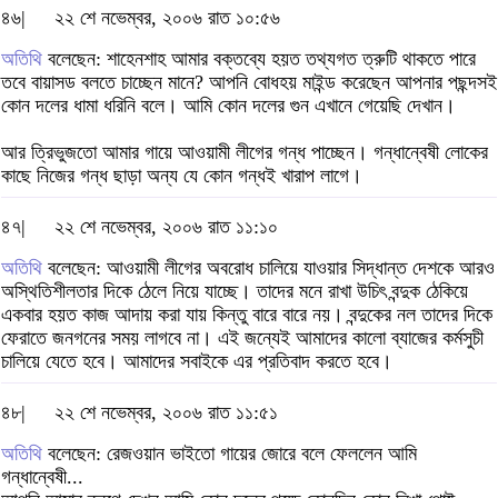
৪৬|
২২ শে নভেম্বর, ২০০৬ রাত ১০:৫৬
অতিথি
বলেছেন: শাহেনশাহ আমার বক্তব্যে হয়ত তথ্যগত ত্রুটি থাকতে পারে
তবে বায়াসড বলতে চাচ্ছেন মানে? আপনি বোধহয় মাইন্ড করেছেন আপনার পছন্দসই
কোন দলের ধামা ধরিনি বলে। আমি কোন দলের গুন এখানে গেয়েছি দেখান।
আর ত্রিভুজতো আমার গায়ে আওয়ামী লীগের গন্ধ পাচ্ছেন। গন্ধান্বেষী লোকের
কাছে নিজের গন্ধ ছাড়া অন্য যে কোন গন্ধই খারাপ লাগে।
৪৭|
২২ শে নভেম্বর, ২০০৬ রাত ১১:১০
অতিথি
বলেছেন: আওয়ামী লীগের অবরোধ চালিয়ে যাওয়ার সিদ্ধান্ত দেশকে আরও
অস্থিতিশীলতার দিকে ঠেলে নিয়ে যাচ্ছে। তাদের মনে রাখা উচিৎ বন্দুক ঠেকিয়ে
একবার হয়ত কাজ আদায় করা যায় কিন্তু বারে বারে নয়। বন্দুকের নল তাদের দিকে
ফেরাতে জনগনের সময় লাগবে না। এই জন্যেই আমাদের কালো ব্যাজের কর্মসুচী
চালিয়ে যেতে হবে। আমাদের সবাইকে এর প্রতিবাদ করতে হবে।
৪৮|
২২ শে নভেম্বর, ২০০৬ রাত ১১:৫১
অতিথি
বলেছেন: রেজওয়ান ভাইতো গায়ের জোরে বলে ফেললেন আমি
গন্ধান্বেষী...