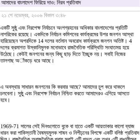
আমাদের বাংলাদেশ ফিরিয়ে দাও: নিরব প্রতিবাদ
২১ শে নভেম্বর, ২০০৬ বিকাল ৩:৪৮
একটি সুষ্ঠু এবং নিরপেক্ষ নির্বাচনে অংশগ্রহনের অধিকার বাংলাদেশের প্রতিটি
নাগরিকের রয়েছে। একদিকে নির্বাচন কমিশনের কার্যক্রমের উপর জনগন আস্থা
হারিয়েছেন অপরদিকে 14 দলের বর্তমান অবরোধ কার্যক্রমে জনগন অতিষ্ট। 4
দলের ক্রমাগত উস্কানিমুলক মনোভাবে রাজনৈতিক পরিস্থিতি সংঘাতময় হয়ে
উঠেছে। কেউই জনগনের জন্য কিছু ছাড় দিতে ইচ্ছুক নয়। সবাই নিজের
তালগাছ অাঁকড়ে ধরে আছে।
এ অবস্থায় সাধারন জনগনের কি করবার আছে? আমাদের চুপ করে থাকলে
চলবেনা। সুষ্ঠু এবং নিরপেক্ষ নির্বাচন নিশ্চিত করতে আমাদেরও এগিয়ে আসতে
হবে।
1969-71 সালের সেই দিনগুলোতে বুকে বা হাতে একটি আয়তাকার কালো ব্যাজ
ধারন করা পাকিস্তানী বৈষম্যমুলক শাষন ও নিপীঢ়নের বিপক্ষে একটি বলিষ্ঠ প্রতিবাদ
ছিল। রাজনৈতিক অরাজনৈতিক প্রায় সবাই এটি পড়ত এবং তখন এটি বাঙালীদের