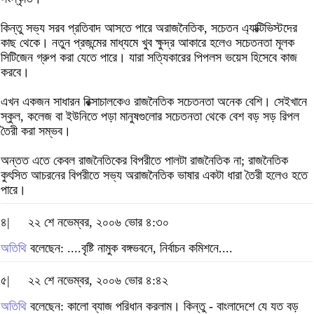
কিন্তু সভ্য সরব প্রতিবাদ আসতে পারে অরাজনৈতিক, সচেতন এ্যাক্টিভিস্টদের
কাছ থেকে। নতুন প্রজন্মের মাধ্যমে খুব ক্ষুদ্র আকারে হলেও সচেতনতা মূলক
সিটিজেন গ্রুপ করা যেতে পারে। যারা সত্যিকারের পিপলস ভয়েস হিসেবে কাজ
করবে।
এখন একজন সাধারন রিক্সাচালকেও রাজনৈতিক সচেতনতা অনেক বেশি। সেইখানে
স্কুল, কলেজ বা ইউনিতে পড়া মানুষগুলোর সচেতনতা থেকে বেশ বড় সড় রিপল
তৈরী করা সম্ভব।
অন্তত এতে কেবল রাজনৈতিকের বিপরীতে পালটা রাজনৈতিক না; রাজনৈতিক
কুৎসিত আচরনের বিপরীতে সভ্য অরাজনৈতিক ভাষার একটা ধারা তৈরী হলেও হতে
পারে।
৪|
২২ শে নভেম্বর, ২০০৬ ভোর ৪:৩০
অতিথি
বলেছেন: ....বৃষ্টি নামুক বঙ্গভবনে, নির্বাচন কমিশনে....
৫|
২২ শে নভেম্বর, ২০০৬ ভোর ৪:৪২
অতিথি
বলেছেন: কালো ব্যাজ পরিধান করলাম। কিন্তু - বাংলাদেশে যে যত বড়