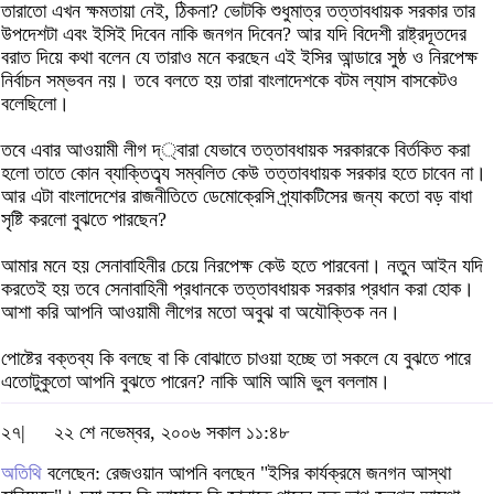
তারাতো এখন ক্ষমতায়া নেই, ঠিকনা? ভোটকি শুধুমাত্র তত্তাবধায়ক সরকার তার
উপদেশটা এবং ইসিই দিবেন নাকি জনগন দিবেন? আর যদি বিদেশী রাষ্ট্রদূতদের
বরাত দিয়ে কথা বলেন যে তারাও মনে করছেন এই ইসির আন্ডারে সুষ্ঠ ও নিরপেক্ষ
নির্বাচন সম্ভবন নয়। তবে বলতে হয় তারা বাংলাদেশকে বটম ল্যাস বাসকেটও
বলেছিলো।
তবে এবার আওয়ামী লীগ দ্্বারা যেভাবে তত্তাবধায়ক সরকারকে বির্তকিত করা
হলো তাতে কোন ব্যাক্তিত্ব্য সম্বলিত কেউ তত্তাবধায়ক সরকার হতে চাবেন না।
আর এটা বাংলাদেশের রাজনীতিতে ডেমোক্রেসি প্র্যাকটিসের জন্য কতো বড় বাধা
সৃষ্টি করলো বুঝতে পারছেন?
আমার মনে হয় সেনাবাহিনীর চেয়ে নিরপেক্ষ কেউ হতে পারবেনা। নতুন আইন যদি
করতেই হয় তবে সেনাবাহিনী প্রধানকে তত্তাবধায়ক সরকার প্রধান করা হোক।
আশা করি আপনি আওয়ামী লীগের মতো অবুঝ বা অযৌক্তিক নন।
পোষ্টের বক্তব্য কি বলছে বা কি বোঝাতে চাওয়া হচ্ছে তা সকলে যে বুঝতে পারে
এতোটুকুতো আপনি বুঝতে পারেন? নাকি আমি আমি ভুল বললাম।
২৭|
২২ শে নভেম্বর, ২০০৬ সকাল ১১:৪৮
অতিথি
বলেছেন: রেজওয়ান আপনি বলছেন "ইসির কার্যক্রমে জনগন আস্থা