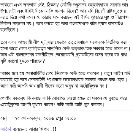
তারাতো এখন ক্ষমতায়া নেই, ঠিকনা? ভোটকি শুধুমাত্র তত্তাবধায়ক সরকার তার
উপদেশটা এবং ইসিই দিবেন নাকি জনগন দিবেন? আর যদি বিদেশী রাষ্ট্রদূতদের
বরাত দিয়ে কথা বলেন যে তারাও মনে করছেন এই ইসির আন্ডারে সুষ্ঠ ও নিরপেক্ষ
নির্বাচন সম্ভবন নয়। তবে বলতে হয় তারা বাংলাদেশকে বটম ল্যাস বাসকেটও
বলেছিলো।
তবে এবার আওয়ামী লীগ দ্্বারা যেভাবে তত্তাবধায়ক সরকারকে বির্তকিত করা
হলো তাতে কোন ব্যাক্তিত্ব্য সম্বলিত কেউ তত্তাবধায়ক সরকার হতে চাবেন না।
আর এটা বাংলাদেশের রাজনীতিতে ডেমোক্রেসি প্র্যাকটিসের জন্য কতো বড় বাধা
সৃষ্টি করলো বুঝতে পারছেন?
আমার মনে হয় সেনাবাহিনীর চেয়ে নিরপেক্ষ কেউ হতে পারবেনা। নতুন আইন যদি
করতেই হয় তবে সেনাবাহিনী প্রধানকে তত্তাবধায়ক সরকার প্রধান করা হোক।
আশা করি আপনি আওয়ামী লীগের মতো অবুঝ বা অযৌক্তিক নন।
পোষ্টের বক্তব্য কি বলছে বা কি বোঝাতে চাওয়া হচ্ছে তা সকলে যে বুঝতে পারে
এতোটুকুতো আপনি বুঝতে পারেন? নাকি আমি আমি ভুল বললাম।
২৮|
২২ শে নভেম্বর, ২০০৬ দুপুর ১২:০০
অতিথি
বলেছেন: আবার জিগায় !!!