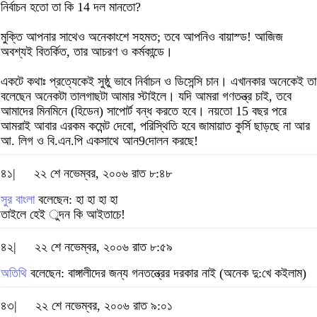
নির্বাচন হতো তা কি 14 দল মানতো?
মুক্তি আপনার সাথেও অনেকাংশে সহমত; তবে আপনিও বায়াস্ড! আজিজ
অবশ্যই বিতর্কিত, তার আচরণ ও কর্মকান্ডে।
একটে কথাঃ প্রত্যেকেই সুষ্ঠু ভাবে নির্বাচন ও ডিসেন্সি চান। এখানকার অনেকেই তা
বলেছেন অনেকটা তালগাছটা আমার স্টাইলে। যদি আমরা গণতন্ত্র চাই, তবে
আমাদের মিনমিনে (হিডেন) সাপোর্ট বন্ধ করতে হবে। নয়তো 15 বছর পরে
আমরাই আবার এরকম কমেন্ট দেবো, পরিস্থিতি হবে জামায়াত কুর্সি ছাড়ছে না আর
আ. লিগ ও বি.এন.পি একসাথে আন9দোলন করছে!
৪১|
২২ শে নভেম্বর, ২০০৬ রাত ৮:৪৮
সুর বাংলা
বলেছেন: হা হা হা হা
তাইলে হেই ুদন কি আইতাচে!
৪২|
২২ শে নভেম্বর, ২০০৬ রাত ৮:৫৯
অতিথি
বলেছেন: বাঙ্গালীদের জন্য গনতন্ত্রের দরকার নাই (অনেক দু:খে কইলাম)
৪৩|
২২ শে নভেম্বর, ২০০৬ রাত ৯:০১