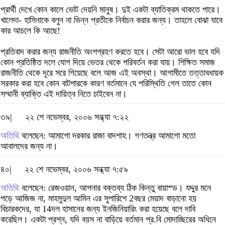
প্রার্থী দেখে কোন কালে ভোট দেয়নি মানুষ। দুই একটা ব্যাতিক্রম থাকতে পারে।
খালেদা- হাসিনাকে বলুন না ভিন্ন প্রতীকে নির্বাচন করার জন্য। তাহলে বোঝা যাবে
কার আচলে কি আছে!
প্রতিবাদ করার জন্য রাজনীতি অংশগ্রহণ করতে হবে। সেটা আরো ভাল হবে যদি
কোন প্রতিষ্ঠিত দলে যোগ দিয়ে ভেতর থেকে পরিবর্তন করা যায়। শিক্ষিত সমাজ
রাজনীতি থেকে দূরে সরে গিয়েছে বলে আজ এই অবস্থা। আগামীতে তত্তাবধায়ক
সরকার করা হবে কোন বাটপারকে কারণ বর্তমানে যে পরিস্থিতি গেল তাতে কোন
সম্মানী ব্যাক্তি এই দায়িত্ব নিতে চাইবেন না।
৩৯|
২২ শে নভেম্বর, ২০০৬ সন্ধ্যা ৭:২২
অতিথি
বলেছেন: আমাগো দরকার রাজা বাদশাহ। গণতন্ত্র আমাগো মতো
আবালদের জন্য না।
৪০|
২২ শে নভেম্বর, ২০০৬ সন্ধ্যা ৭:৫৯
অতিথি
বলেছেন: রেজওয়ান, আপনার বক্তব্য ঠিক কিন্তু বায়াস্ড। যদ্দুর মনে
পড়ে আজিজ না, মাহমুদুল আমিন এর সুপারিশে 2বছর মেয়াদ বাড়ানো হয়
বিচারকদের, যা 14দল হাসানের জন্য ইনজিনিয়ারিং করা হয়েছে বলে দাবি
করেছিল। একটা প্রশ্ন, যদি বয়স না বাড়িয়ে বর্তমান প্র.বি মোদাচ্ছিরের অধিনে