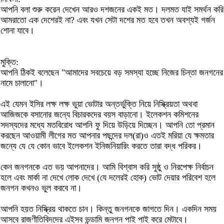
আপনি বলা শুরু করেন দেখেন আরও দশজনের একই মত। দলমত যাই সমর্থন করি
আমরাতো এক দেশেরই না? এবং যখন সেটা দশের মত হবে তখন অবশ্যই গর্জন
শোনা যাবে।
মুক্তি:
আপনি ঠিকই বলেছেন "আমাদের সবচেয়ে বড় সমস্যা হচ্ছে নিজের চিন্তা জনগনের
নামে চালানো"।
এই যেমন ইসির লক্ষ লক্ষ ভুয়া ভোটার অন্তর্ভুক্তি নিয়ে নিস্ক্রিয়তা অথবা
আজিজকে বসানোর জন্যে বিচারকদের বয়স বাড়ানো। ইলেকশন কমিশনের
সদস্যদের মধ্যে মতবিরোধ আপনি ফু দিয়ে উড়িয়ে দিচ্ছেন। আপনি তো প্রমান
করছেন আওয়ামী লীগের মত আপনার পছন্দের দল(রা)ও এতই মরিয়া যে ক্ষমতার
জন্যে যে যে কোন ভাবে ইলেকশন ইনিজনিয়ারিং করতে তারা বদ্ধ পরিকর।
কেন জনগনকে এত ভয় আপনাদের। আমি বিশ্বাস করি সুষ্ঠু ও নিরপেক্ষ নির্বাচন
হলে এবং মার্কা না দেখে লোক দেখে (যে দলেরই হোক) ভোট দেয়ার পরিবেশ হলে
জনগন কখনও ভুল করবে না।
আপনি হয়ত নিস্ক্রিয় থাকতে চান। কিন্তু জনগনকে জাগতে দিন। একদিন সময়
আসবে রাজণীতিবিদদের এইসব ভন্ডামি জনগন পাই পাই করে মেটাবে।