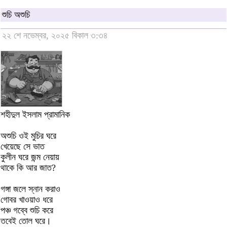
শুচি অশুচি
২২ শে নভেম্বর, ২০২৫ বিকাল ৩:৩৪
শহীদুল ইসলাম প্রামানিক
অশুচি ওই মুচির ঘরে
খেয়েছে সে ভাত
কুলীন ঘরে জন্ম নেয়ায়
থাকে কি আর জাত?
গঙ্গা জলে স্নান করাও
গোবর খাওয়াও ধরে
পঞ্চ গব্বে শুচি করে
তবেই তোল ঘরে।