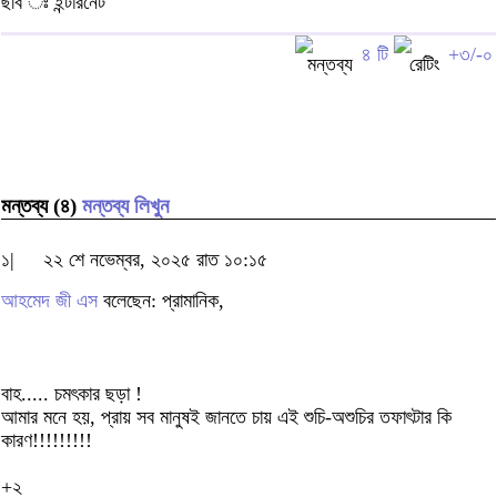
ছবি ঃ ইন্টারনেট
৪ টি
+৩/-০
মন্তব্য (৪)
মন্তব্য লিখুন
১|
২২ শে নভেম্বর, ২০২৫ রাত ১০:১৫
আহমেদ জী এস
বলেছেন: প্রামানিক,
বাহ..... চমৎকার ছড়া !
আমার মনে হয়, প্রায় সব মানুষই জানতে চায় এই শুচি-অশুচির তফাৎটার কি
কারণ!!!!!!!!!
+২