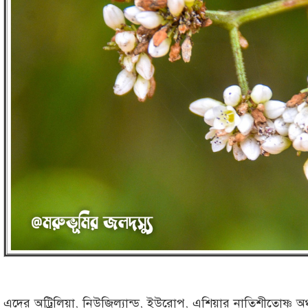
এদের অট্রিলিয়া, নিউজিল্যান্ড, ইউরোপ, এশিয়ার নাতিশীতোষ্ণ অঞ