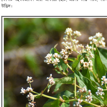
উদ্ভিদ।