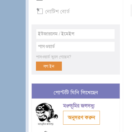
নোটিশ বোর্ড
পাসওয়ার্ড ভুলে গেছেন?
পোস্টটি যিনি লিখেছেন
মরুভূমির জলদস্যু
অনুসরণ করুন