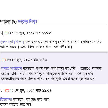
মন্তব্য (৬)
মন্তব্য লিখুন
১|
২১ শে জুন, ২০১২ রাত ১১:২৫
নূরুল হুদা (শান্ত)
বলেছেন: এই সব ফালতু পোস্ট দিয়ো না। তোমাদের গুরুই
আচিপ মরছে। এখন নিজে নিজের বাশে তেল মাইর না।
২৩ শে জুন, ২০১২ রাত ৮:৪৯
সাদাত শাহরিয়ার
বলেছেন: কথায় বলে অল্প বিদ্যা ভয়ংকরী। তোমারও অবস্থা
হয়েছে তাই। এটা কোন আস্তিক নাস্তিক ক্যাচাল নয়। এটা হল কবি
জসিমউদ্দিনের গ্রাম বাংলার হাসির গল্প গ্রন্থের একটা বহুল প্রচলিত গল্প।
২|
২১ শে জুন, ২০১২ রাত ১১:৩৪
তিতাকথা
বলেছেন: হনু ছাগু ভাই ভাই
তাদের কারোই ভাত নাই