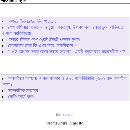
আমরা ইতিহাসের ছিন্নপত্র...
শেখ হাসিনার আজকের ভার্চুয়াল বক্তব্য: উপস্থাপনা, নেতৃত্বের অভিজ্ঞতা
ও জন-প্রতিক্রিয়া
আমার জীবনে দেখা শ্রেষ্ঠ তিনটি পলায়ন দৃশ্যঃ-
তেহরানের ছায়া কি এখন ঢাকা সেনানিবাসে ?
"‘৫ই আগস্ট সবার জন্য ভালো হয়েছে’- একটি বক্তব্যের রাজনৈতিক পাঠ"
অনলাইনে আছেনঃ
৭
জন ব্লগার ও
৫৯২
জন ভিজিটর (৩৬২ জন মোবাইল
থেকে)
সাম্প্রতিক মন্তব্য
নোটিশবোর্ড ব্লগ
full version
©somewhere in net ltd.