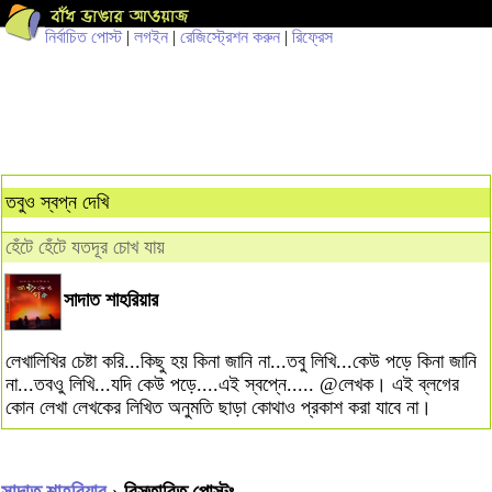
নির্বাচিত পোস্ট
|
লগইন
|
রেজিস্ট্রেশন করুন
|
রিফ্রেস
তবুও স্বপ্ন দেখি
হেঁটে হেঁটে যতদূর চোখ যায়
সাদাত শাহরিয়ার
লেখালিখির চেষ্টা করি...কিছু হয় কিনা জানি না...তবু লিখি...কেউ পড়ে কিনা জানি
না...তবওু লিখি...যদি কেউ পড়ে....এই স্বপ্নে..... @লেখক। এই ব্লগের
কোন লেখা লেখকের লিখিত অনুমতি ছাড়া কোথাও প্রকাশ করা যাবে না।
সাদাত শাহরিয়ার
› বিস্তারিত পোস্টঃ