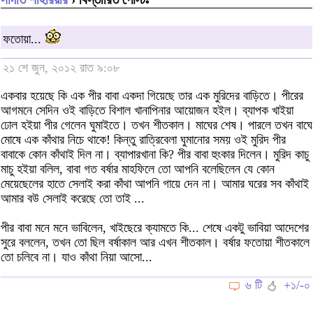
ফতোয়া...
২১ শে জুন, ২০১২ রাত ৯:০৮
একবার হয়েছে কি এক পীর বাবা একদা গিয়েছে তার এক মুরিদের বাড়িতে। পীরের
আগমনে সেদিন ওই বাড়িতে বিশাল খানাপিনার আয়োজন হইল। ব্যাপক খাইয়া
ঢোল হইয়া পীর গেলেন ঘুমাইতে। তখন শীতকাল। মাঘের শেষ। পারলে তখন বাঘে
মোষে এক কাঁথার নিচে থাকে! কিন্তু রাত্রিবেলা ঘুমানোর সময় ওই মুরিদ পীর
বাবাকে কোন কাঁথাই দিল না। ব্যাপারখানা কি? পীর বাবা হুংকার দিলেন। মুরিদ কাচু
মাচু হইয়া বলিল, বাবা গত বর্ষার মাহফিলে তো আপনি বলেছিলেন যে কোন
মেয়েছেলের হাতে সেলাই করা কাঁথা আপনি গায়ে দেন না। আমার ঘরের সব কাঁথাই
আমার বউ সেলাই করেছে তো তাই ...
পীর বাবা মনে মনে ভাবিলেন, খাইছেরে ক্যামতে কি... শেষে একটু ভাবিয়া আদেশের
সুরে বললেন, তখন তো ছিল বর্ষাকাল আর এখন শীতকাল। বর্ষার ফতোয়া শীতকালে
তো চলিবে না। যাও কাঁথা নিয়া আসো...
৬ টি
+১/-০