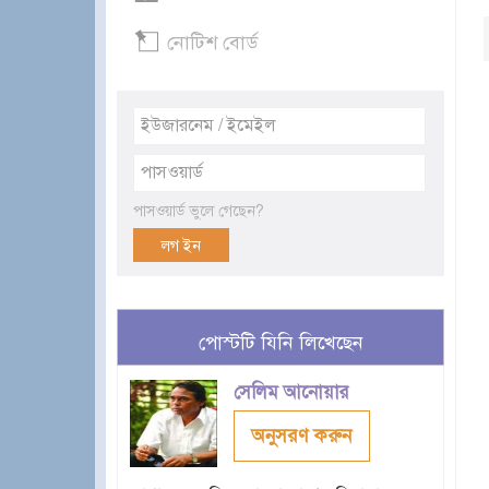
নোটিশ বোর্ড
পাসওয়ার্ড ভুলে গেছেন?
পোস্টটি যিনি লিখেছেন
সেলিম আনোয়ার
অনুসরণ করুন