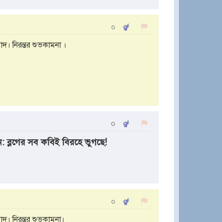
০
দ। নিরন্তর শুভকামনা ।
০
ব্লগের সব কবিই বিরহে ভুগছে!
০
দ। নিরন্তর শুভকামনা।