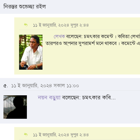
নিরন্তর শুভেচ্ছা রইল
১১ ই জানুয়ারি, ২০২৪ দুপুর ২:৪৪
লেখক
বলেছেন: চমৎকার কমেন্ট । কবিতা লেখ
তারপরও আ্পনার সুপরামর্শ মনে থাকবে । কমেন্টে এব
৫.
১১ ই জানুয়ারি, ২০২৪ সকাল ১১:০০
নয়ন বড়ুয়া
বলেছেন: চমৎকার কবি...
১১ ই জানুয়ারি, ২০২৪ দুপুর ২:৪৪