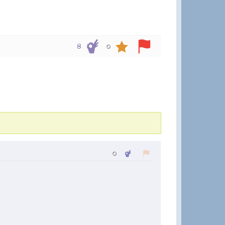
৪
০
০