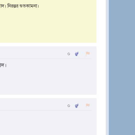
দ। নিরন্তর শুভকামনা।
০
গদ।
০