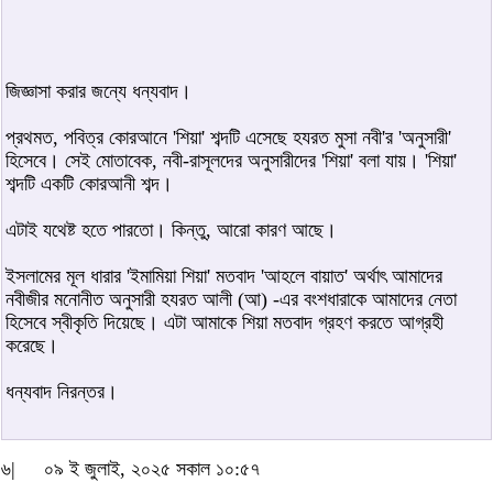
জিজ্ঞাসা করার জন্যে ধন্যবাদ।
প্রথমত, পবিত্র কোরআনে 'শিয়া' শব্দটি এসেছে হযরত মুসা নবী'র 'অনুসারী'
হিসেবে। সেই মোতাবেক, নবী-রাসূলদের অনুসারীদের 'শিয়া' বলা যায়। 'শিয়া'
শব্দটি একটি কোরআনী শব্দ।
এটাই যথেষ্ট হতে পারতো। কিন্তু, আরো কারণ আছে।
ইসলামের মূল ধারার 'ইমামিয়া শিয়া' মতবাদ 'আহলে বায়াত' অর্থাৎ আমাদের
নবীজীর মনোনীত অনুসারী হযরত আলী (আ) -এর বংশধারাকে আমাদের নেতা
হিসেবে স্বীকৃতি দিয়েছে। এটা আমাকে শিয়া মতবাদ গ্রহণ করতে আগ্রহী
করেছে।
ধন্যবাদ নিরন্তর।
৬|
০৯ ই জুলাই, ২০২৫ সকাল ১০:৫৭