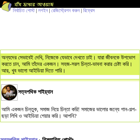
নির্বাচিত পোস্ট
|
লগইন
|
রেজিস্ট্রেশন করুন
|
রিফ্রেস
অন্যদের সেভাবেই দেখি, নিজেকে যেভাবে দেখতে চাই। যারা জীবনকে উপভোগ
করতে চান, আমি তাঁদের একজন। সহজ-সরল চিন্তা-ভাবনা করার চেষ্টা করি।
আর, খুব ভালো আইডিয়া দিতে পারি।
সত্যপথিক শাইয়্যান
আমি একজন চিন্তুক, সমাজ নিয়ে চিন্তা করি! সমাজের ভালোর জন্যে গান-গল্প-
ছড়া লিখি ও আইডিয়া শেয়ার করি। আপনি?
সত্যপথিক শাইয়্যান
› বিস্তারিত পোস্টঃ