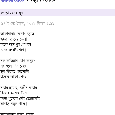
পোড়া মনের সূর
১৭ ই সেপ্টেম্বর, ২০১৯ বিকাল ৫:১৯
ভালোবাসার আকাশ জুড়ে
জমছে মেঘের ভেলা
হরেক রঙ্গে খুব গোপনে
মনের ঘরেই খেলা।
মান অভিমান, রাগ অনুরাগ
সব গুলো দিন মেখে
ডুব সাঁতারে চোরাবালি
বাসতে ভালো শেখে।
মায়ায় ছায়ায়, অচীন কায়ায়
কিসের অমোঘ টানে
আজ পুরাতন সেই তোমাকেই
ডাকছি নতুন গানে।
ভালোবাসায় বসত তোমার