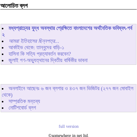
আলোচিত ব্লগ
মধ্যপ্রাচ্যের যুদ্ধ অবস্থার প্রেক্ষিতে বাংলাদেশের অর্থনৈতিক ভবিষ্যৎ-পর্ব
২
আমরা ইতিহাসের ছিন্নপত্র...
আর্কাইভ থেকে: তান্নুদের বাড়ি-১
হাসিনা কি সত্যি প্রত্যাবর্তন করবেন?
জুলাই গণ-অভ্যুত্থানের দ্বিতীয় বার্ষিকীর ভাবনা
অনলাইনে আছেনঃ
৬
জন ব্লগার ও
৪৩৭
জন ভিজিটর (২৭৭ জন মোবাইল
থেকে)
সাম্প্রতিক মন্তব্য
নোটিশবোর্ড ব্লগ
full version
©somewhere in net ltd.