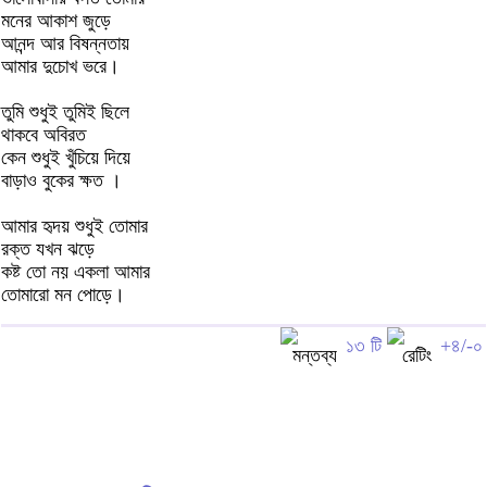
মনের আকাশ জুড়ে
আনন্দ আর বিষন্নতায়
আমার দুচোখ ভরে।
তুমি শুধুই তুমিই ছিলে
থাকবে অবিরত
কেন শুধুই খুঁচিয়ে দিয়ে
বাড়াও বুকের ক্ষত ।
আমার হৃদয় শুধুই তোমার
রক্ত যখন ঝড়ে
কষ্ট তো নয় একলা আমার
তোমারো মন পোড়ে।
১৩ টি
+৪/-০