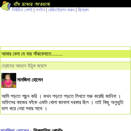
নির্বাচিত পোস্ট
|
লগইন
|
রেজিস্ট্রেশন করুন
|
রিফ্রেস
আমার বেলা যে যায় সাঁঝবেলাতে........
দ্রোহের আগুনে উঠুক জ্বলে
সানজিদা হোসেন
আমি পড়তে পছন্দ করি । কখন পড়তে পড়তে লিখতে শুরু করেছি জানিনা ।
অফিসের কাজের ফাঁকে একটা খোলা জানালা দরকার ছিল । তাই কিছু অনুভুতি
ভাগ করে নেয়া সবার সাথে ।
সানজিদা হোসেন
› বিস্তারিত পোস্টঃ