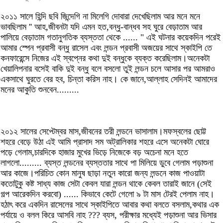
২০১১ সালে হিন্দি ছবি জিন্দেগি না মিলেগি দোবারা দেখেছিলাম আর মনে মনে
ভাবছিলাম '' আহ,জীবনটা যদি এমন হত,বন্ধু-বান্ধব সহ ঘুরে বেড়াতাম আর
পালিয়ে বেড়াতাম গতানুগতিক ব্যস্ততা থেকে ...... " এই ঘটনার কয়েকদিন পরেই
আমার স্পেন প্রবাসী বন্ধু রাসেল এবং লন্ডন প্রবাসী অজয়ের সাথে স্কাইপি তে
কনফারেন্সে নিজের এই স্বপ্নের কথা দুই বন্ধুকে ব্যক্ত করেছিলাম।অনেকটা
খেয়ালিপনার বসেই বাকি দুই বন্ধু বলে বসলো তুই লন্ডন চলে আসার পর আমরাও
একসাথে ঘুরতে বের হব, চিন্তা করিস নাহ। কে জানে,আল্লাহ সেদিনই আমাদের
মনের আকুতি শুনবেন.........
২০১২ সালের সেপ্টেম্বর মাস,জীবনের তরী লন্ডনে ভাসালাম।মফস্বলের ছোট্ট
শহরে বেড়ে উঠা এই আমি প্রাসাদ সম অট্রালিকার শহরে এসে অনেকটা ঘোরে
পড়ে গেলাম,চারদিকে হাজার মুখের ভিড়ে নিজেকে বড় অচেনা মনে হতে
লাগলো......... ব্যস্ত লন্ডনের ব্যস্ততার সাথে পা মিলিয়ে ডুবে গেলাম পড়াশুনা
আর কাজে।পরিচিত কোন মানুষ ছাড়া নতুন কারো জন্য লন্ডনে কাজ পাওয়াটা
কতোটুকু কষ্ট সাধ্য কাজ সেটা কেবল যারা লন্ডন থাকে কেবল তারাই জানে (সেই
গল্প আরেকদিন করবো) ...... কিভাবে কেটে গেলো ৯ টা মাস টেরই পেলাম নাহ।
হঠাৎ করে একদিন রাসেলের সাথে স্কাইপিতে আবার কথা বলতে বসলাম,কথার এক
পর্যায়ে ও বলল কিরে আসবি নাহ ??? ব্যস, পরীক্ষার মধ্যেই পড়াশুনা আর ভিসার