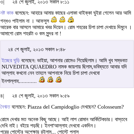
৩|
২৪ শে জুলাই, ২০১৩ সকাল ৮:১১
নষ্ট কাক
বলেছেন: আহারে আমার কাছের এলাকা থাইক্কা ঘুইরা গেলেন আর আমি
গন্ধও পাইলাম না । আফসুস
আরেক বার আসলে আমারে খবর দিয়েন। রোম শহরের চিপা চাপা দেখায়ে দিমুনে ।
আমাগো রোম শহরটা ও কম সুন্দর না !
২৪ শে জুলাই, ২০১৩ সকাল ৮:৪৮
ইচ্ছের ঘুড়ি
বলেছেন: ভাইয়া, আপনার রোমেও গিয়েছিলাম। আমি খুব সম্ভবত
NUVEDITA QUAEDRO নামক জায়গায় ছিলাম,ভবিষ্যতে আবার যদি
আল্লাহ কখনো নেন তাহলে আপনাকে নিয়ে চিপা চাপা দেখবো
ইনশাল্লাহ............
৪|
২৪ শে জুলাই, ২০১৩ সকাল ৯:৫৯
নৈঋত
বলেছেন: Piazza del Campidoglio দেখছেন? Colosseum?
রোমে দেখার মত অনেক কিছু আছে। আই লাপ রোমান আর্কিটেকচার। বাস্তবে
দেখি নাই। বইয়ে পড়ছি। ইনশা'আল্লাহ দেখবো একদিন।
পরের পোস্টের অপেক্ষায় রইলাম... পোস্টে প্লাস