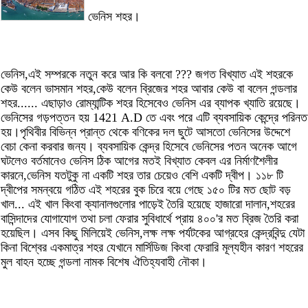
ভেনিস শহর।
ভেনিস,এই সম্পরকে নতুন করে আর কি বলবো ??? জগত বিখ্যাত এই শহরকে
কেউ বলেন ভাসমান শহর,কেউ বলেন ব্রিজের শহর আবার কেউ বা বলেন গন্ডলার
শহর...... এছাড়াও রোম্যান্টিক শহর হিসেবেও ভেনিস এর ব্যাপক খ্যাতি রয়েছে।
ভেনিসের গড়পত্তন হয় 1421 A.D তে এবং পরে এটি ব্যবসায়িক কেন্দ্রে পরিনত
হয়।পৃথিবীর বিভিন্ন প্রান্ত থেকে বণিকের দল ছুটে আসতো ভেনিসের উদ্দেশে
বেচা কেনা করবার জন্য। ব্যবসায়িক কেন্দ্র হিসেবে ভেনিসের পতন অনেক আগে
ঘটলেও বর্তমানেও ভেনিস ঠিক আগের মতই বিখ্যাত কেবল এর নির্মাণশৈলীর
কারনে,ভেনিস যতটুকু না একটি শহর তার চেয়েও বেশি একটি দ্বীপ। ১১৮ টি
দ্বীপের সমন্বয়ে গঠিত এই শহরের বুক চিরে বয়ে গেছে ১৫০ টির মত ছোট বড়
খাল... এই খাল কিংবা ক্যানালগুলোর পাড়েই তৈরি হয়েছে হাজারো দালান,শহরের
বাসিন্দাদের যোগাযোগ তথা চলা ফেরার সুবিধার্থে প্রায় ৪০০'র মত ব্রিজ তৈরি করা
হয়েছিল। এসব কিছু মিলিয়েই ভেনিস,লক্ষ লক্ষ পর্যটকের আগ্রহের কেন্দ্রবিন্দু যেটা
কিনা বিশ্বের একমাত্র শহর যেখানে মার্সিডিজ কিংবা ফেরারি মূল্যহীন কারণ শহরের
মুল বাহন হচ্ছে গন্ডলা নামক বিশেষ ঐতিহ্যবাহী নৌকা।