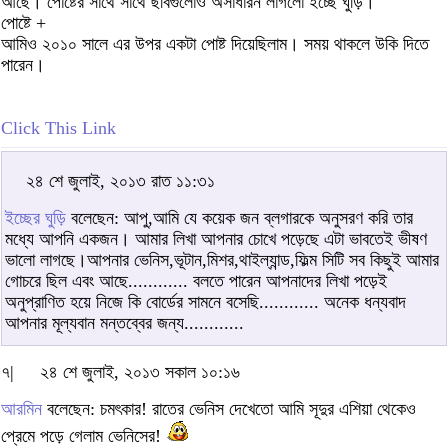
আছে। পোষ্টের সাথে সাথে ছবিগুলোও অসাধারন লাগলো ইচ্ছে ঘুড়ি।
পোষ্টে +
আমিও ২০১০ সালে এর উপর একটা পোষ্ট দিয়েছিলাম। সময় থাকলে উকি দিতে
পারেন।
Click This Link
২৪ শে জুলাই, ২০১৩ রাত ১১:৩১
ইচ্ছের ঘুড়ি
বলেছেন: আপু,আমি যে কয়েক জন ব্লগারকে অনুসরণ করি তার
মধ্যে আপনি একজন। আমার লিখা আপনার চোখে পড়েছে এটা ভাবতেই ভীষণ
ভালো লাগছে।আপনার ভেনিস,ভূটান,মিশর,থাইল্যান্ড,ফিল্ম সিটি সব কিছুই আমার
গোচরে ছিল এবং আছে............ বলতে পারেন আপনাদের লিখা পড়েই
অনুপ্রাণিত হয়ে নিজে কি বোর্ডের সামনে বসেছি............ অনেক ধন্যবাদ
আপনার মূল্যবান মন্তব্বের জন্য............
৭|
২৪ শে জুলাই, ২০১৩ সকাল ১০:১৬
আরমিন
বলেছেন: চমৎকার! রাতের ভেনিস দেখেতো আমি সূদুর এশিয়া থেকেও
প্রেমে পড়ে গেলাম ভেনিসের!