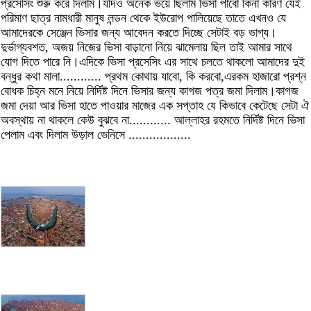
প্রসেসিং শুরু করে দিলাম।যদিও অনেক ভয়ে ছিলাম ভিসা পাবো কিনা কারণ যেই
পরিমাণ ছাত্র নামধারী মানুষ লন্ডন থেকে ইউরোপ পালিয়েছে তাতে এখনও যে
আমাদেরকে সেঞ্জেন ভিসার জন্য আবেদন করতে দিচ্ছে সেটাই বড় ভাগ্য।
দুর্ভাগ্যবশত, অজয় নিজের ভিসা বাড়ানো নিয়ে ঝামেলায় ছিল তাই আমার সাথে
যোগ দিতে পারে নি।এদিকে ভিসা প্রসেসিং এর সাথে চলতে থাকলো আমাদের দুই
বন্ধুর কথা মালা............ প্রথম কোথায় যাবো, কি করবো,এরকম হাজারো প্রশ্ন
বোধক চিহ্ন মনে নিয়ে নির্দিষ্ট দিনে ভিসার জন্য কাগজ পত্র জমা দিলাম।কাগজ
জমা দেয়া আর ভিসা হাতে পাওয়ার মাজের এক সপ্তাহ যে কিভাবে কেটেছে সেটা ঐ
অবস্থায় না থাকলে কেউ বুঝবে না............ আল্লাহর রহমতে নির্দিষ্ট দিনে ভিসা
পেলাম এবং দিলাম উড়াল ভেনিসে ..................