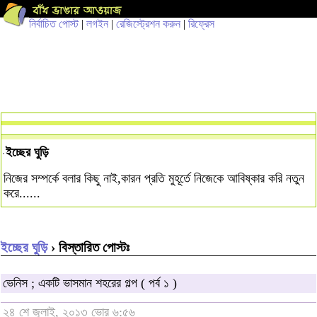
নির্বাচিত পোস্ট
|
লগইন
|
রেজিস্ট্রেশন করুন
|
রিফ্রেস
ইচ্ছের ঘুড়ি
নিজের সম্পর্কে বলার কিছু নাই,কারন প্রতি মুহূর্তে নিজেকে আবিষ্কার করি নতুন
করে......
ইচ্ছের ঘুড়ি
› বিস্তারিত পোস্টঃ
ভেনিস ; একটি ভাসমান শহরের গল্প ( পর্ব ১ )
২৪ শে জুলাই, ২০১৩ ভোর ৬:৫৬