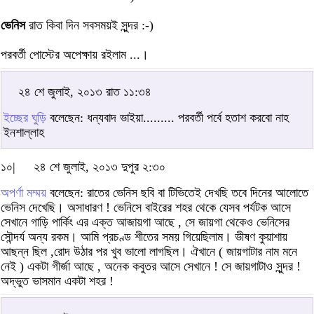
ভেনিস
রাত কিবা দিন সবসময়ই সুন্দর :-)
পরবর্তী পোস্টের অপেক্ষায় রইলাম ...।
২৪ শে জুলাই, ২০১৩ রাত ১১:৩৪
ইচ্ছের ঘুড়ি
বলেছেন: ধন্যবাদ ভাইয়া......... পরবর্তী পর্বে হতাশ করবো নাহ
ইনশাল্লাহ
১০|
২৪ শে জুলাই, ২০১৩ দুপুর ২:৩০
অপর্ণা মম্ময়
বলেছেন: রাতের ভেনিস ছবি বা টিভিতেই দেখছি তবে দিনের আলোতে
ভেনিস দেখেছি। অসাধারণ ! ভেনিসে বাইরের শহর থেকে যেসব পর্যটক আসে
সেখানে গাড়ি পার্কিং এর এক্ত আজায়গা আছে , সে জায়গা থেকেও ভেনিসের
সৌন্দর্য অন্য রকম। আমি প্রচণ্ড শীতের সময় গিয়েছিলাম। ভীষণ কুয়াশায়
আছন্ন ছিল ,রোদ উঠার পর খুব ভালো লাগছিল। ঐখানে ( জায়গাটার নাম মনে
নেই ) একটা গীর্জা আছে , অনেক কবুতর আসে সেখানে ! সে জায়গাটাও সুন্দর !
অদ্ভুত ভাসমান একটা শহর !