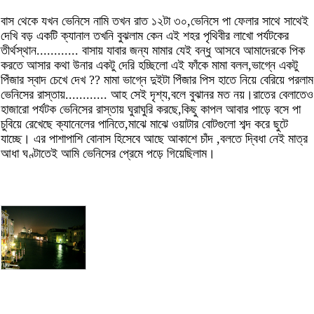
বাস থেকে যখন ভেনিসে নামি তখন রাত ১২টা ৩০,ভেনিসে পা ফেলার সাথে সাথেই
দেখি বড় একটি ক্যানাল তখনি বুঝলাম কেন এই শহর পৃথিবীর লাখো পর্যটকের
তীর্থস্থান............ বাসায় যাবার জন্য মামার যেই বন্ধু আসবে আমাদেরকে পিক
করতে আসার কথা উনার একটু দেরি হচ্ছিলো এই ফাঁকে মামা বলল,ভাগ্নে একটু
পিঁজার স্বাদ চেখে দেখ ?? মামা ভাগ্নে দুইটা পিঁজার পিস হাতে নিয়ে বেরিয়ে পরলাম
ভেনিসের রাস্তায়............ আহ সেই দৃশ্য,বলে বুঝানর মত নয়।রাতের বেলাতেও
হাজারো পর্যটক ভেনিসের রাস্তায় ঘুরাঘুরি করছে,কিছু কাপল আবার পাড়ে বসে পা
চুবিয়ে রেখেছে ক্যানেলের পানিতে,মাঝে মাঝে ওয়াটার বোটগুলো শব্দ করে ছুটে
যাচ্ছে। এর পাশাপাশি বোনাস হিসেবে আছে আকাশে চাঁদ ,বলতে দ্বিধা নেই মাত্র
আধা ঘণ্টাতেই আমি ভেনিসের প্রেমে পড়ে গিয়েছিলাম।