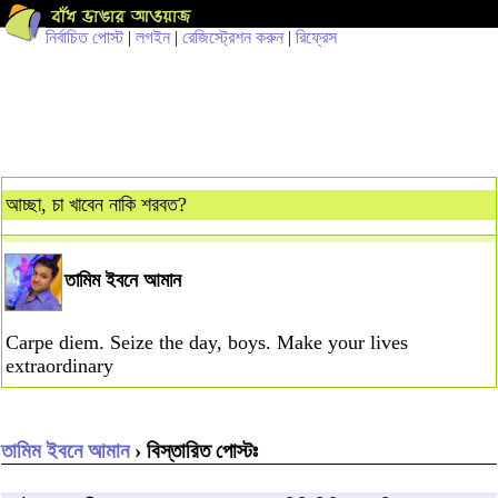
নির্বাচিত পোস্ট
|
লগইন
|
রেজিস্ট্রেশন করুন
|
রিফ্রেস
আচ্ছা, চা খাবেন নাকি শরবত?
তামিম ইবনে আমান
Carpe diem. Seize the day, boys. Make your lives
extraordinary
তামিম ইবনে আমান
› বিস্তারিত পোস্টঃ