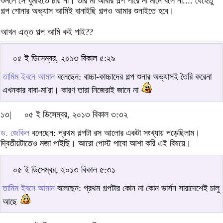
শুনলে সে ঘুমাইতে চায় না। তার মা আবার গল্প পারে না মানে বলে না.... যেহেতু
গল্প শোনার অভ্যাস আমিই বানাইছি গল্পও আমার শুনাইতে হবে।
আখন এত্ত গল্প আমি কই পাই??
০৫ ই ডিসেম্বর, ২০১৩ বিকাল ৫:২৯
তামিম ইবনে আমান
বলেছেন: বাচ্চা-কাচ্চাদের গল্প শুনার অভ্যাসই তৈরি করেনা
এখনকার বাবা-মা'রা। কারণ তারা নিজেরাই জানে না
১৩|
০৫ ই ডিসেম্বর, ২০১৩ বিকাল ৩:৩২
ড. জেকিল
বলেছেন: প্রথম গল্পটা রস আলোর একটা সংখ্যায় পড়েছিলাম।
দ্বিতীয়টাতেও মজা পাইছি। আরো পোস্ট পাবো আশা করি এই বিষয়ে।
০৫ ই ডিসেম্বর, ২০১৩ বিকাল ৫:৩১
তামিম ইবনে আমান
বলেছেন: প্রথম গল্পটার কোন না কোন ভার্সন সারাদেশেই চালু
আছে