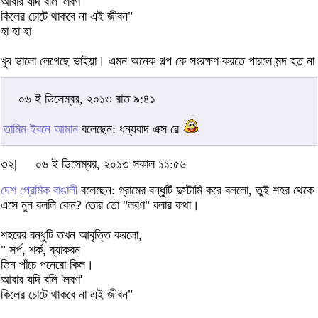
আবার যদি বলি 'লবণ'
কিলের চোটে থাকবে না এই জীবন"
হা হা হা
খুব ভালো লেগেছে ভাইয়া। এমন অনেক গল্প কে সংরক্ষণ করতে পারলে মন্দ হত না
০৬ ই ডিসেম্বর, ২০১৩ রাত ৯:৪১
তামিম ইবনে আমান
বলেছেন: ধন্যবাদ এক্স রে
৩২|
০৬ ই ডিসেম্বর, ২০১৩ সকাল ১১:৫৬
দেশ প্রেমিক বাঙালী
বলেছেন: গ্রামের বন্ধুটি দুস্টামি করে বললো, তুই শহর থেকে
এসে নুন বললি কেন? তোর তো "লবণ" বলার কথা।
শহরের বন্ধুটি তখন আবৃত্তি করলো,
" সর্প, শর্ক, ব্যাকরন
তিন পাঁচে পনেরো কিল।
আবার যদি বলি 'লবণ'
কিলের চোটে থাকবে না এই জীবন"