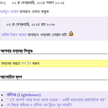
৪০|
০২ রা ফেব্রুয়ারি, ২০১৪ সকাল ১০:২৫
হুমায়ুন তোরাব
বলেছেন: চলতে থাকুক
০৩ রা ফেব্রুয়ারি, ২০১৪ রাত ৮:০৬
তামিম ইবনে আমান
বলেছেন: ধন্যবাদ তোরাব ভাই
আপনার মন্তব্য লিখুনঃ
মন্তব্য করতে
লগ ইন
করুন
আলোচিত ব্লগ
বাতিঘর (Lighthouse)
"‘৫ই আগস্ট সবার জন্য ভালো হয়েছে’- একটি বক্তব্যের রাজনৈতিক পাঠ"
যে বিষয়ে মজিবর ও হাসিনা এক বিন্দুও ভুল করেনি!