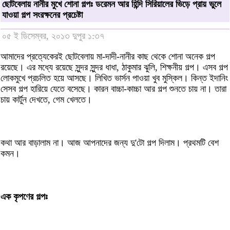
ছোটবেলায় নানীর মুখে শোনা গল্পঃ ডরেমন আর হিন্দি সিরিয়ালের ভিড়ে প্রায় ভুলে
যাওয়া গল্প সংরক্ষনের প্রচেষ্টা
০৫ ই ডিসেম্বর, ২০১৩ দুপুর ১:৩৭
আমাদের প্রত্যেকেরই ছোটবেলায় মা-দাদী-নানীর কাছ থেকে শোনা অনেক গল্প
রয়েছে। এর মধ্যে রয়েছে সুন্দর সুন্দর ধাধা, ঠাকুমার ঝুলি, শিক্ষনীয় গল্প। এসব গল্প
লোকমুখে প্রচলিত হয়ে আসছে। লিখিত ভার্সন পাওয়া খুব মুস্কিল। কিন্ত ইদানিং
সেসব গল্প হারিয়ে যেতে বসেছে। কারন বাচ্চা-কাচ্চা আর গল্প শুনতে চায় না। তারা
চায় কার্টুন দেখতে, গেম খেলতে।
কথা আর বাড়ালাম না। আজ আপনাদের জন্য দু'টো গল্প দিলাম। প্রথমটি বেশ
কমন।
এক কৃপণের গল্পঃ