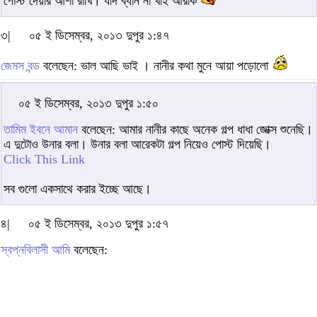
পোস্ট দেয়ার আশা রাখি। যদি ব্যান না খাই আরকি
৩|
০৫ ই ডিসেম্বর, ২০১৩ দুপুর ১:৪৭
জেমস বন্ড
বলেছেন: ভাল আছি ভাই । নানীর কথা মুনে আয়া পড়োলো
০৫ ই ডিসেম্বর, ২০১৩ দুপুর ১:৫০
তামিম ইবনে আমান
বলেছেন: আমার নানীর কাছে অনেক গল্প ধাধা জোক্স শুনেছি।
এ দুটোও উনার বলা। উনার বলা আরেকটা গল্প নিয়েও পোস্ট দিয়েছি।
Click This Link
সব গুলো একসাথে করার ইচ্ছে আছে।
৪|
০৫ ই ডিসেম্বর, ২০১৩ দুপুর ১:৫৭
স্বপ্নবিলাসী আমি
বলেছেন: