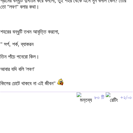
গ্রামের বন্ধুটি দুস্টামি করে বললো, তুই শহর থেকে এসে নুন বললি কেন? তোর
তো "লবণ" বলার কথা।
শহরের বন্ধুটি তখন আবৃত্তি করলো,
" সর্প, শর্ক, ব্যাকরন
তিন পাঁচে পনেরো কিল।
আবার যদি বলি 'লবণ'
কিলের চোটে থাকবে না এই জীবন"
৮০ টি
+২/-০