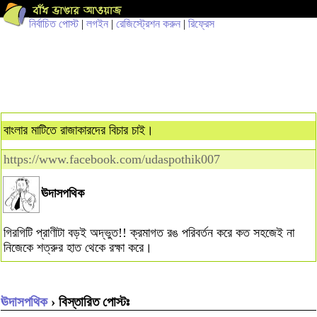
নির্বাচিত পোস্ট
|
লগইন
|
রেজিস্ট্রেশন করুন
|
রিফ্রেস
বাংলার মাটিতে রাজাকারদের বিচার চাই।
https://www.facebook.com/udaspothik007
ঊদাসপথিক
গিরগিটি প্রাণীটা বড়ই অদ্ভুত!! ক্রমাগত রঙ পরিবর্তন করে কত সহজেই না
নিজেকে শত্রুর হাত থেকে রক্ষা করে।
ঊদাসপথিক
› বিস্তারিত পোস্টঃ