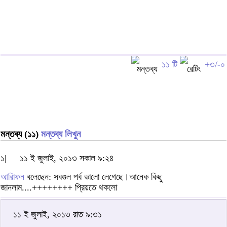
১১ টি
+৩/-০
মন্তব্য (১১)
মন্তব্য লিখুন
১|
১১ ই জুলাই, ২০১৩ সকাল ৯:২৪
আরািফন
বলেছেন: সবগুল পর্ব ভালো লেগেছে।আনেক কিছু
জানলাম....++++++++ প্রিয়তে থকলো
১১ ই জুলাই, ২০১৩ রাত ৯:৩১