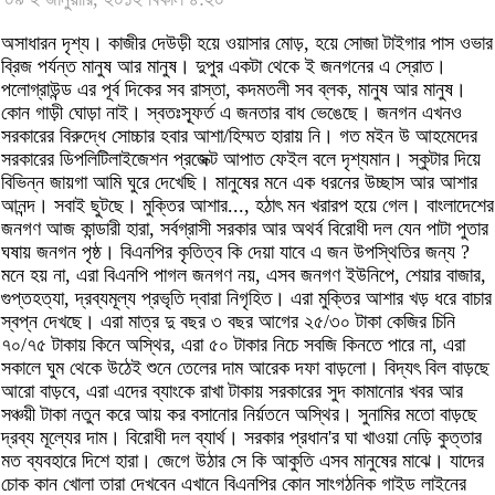
অসাধারন দৃশ্য। কাজীর দেউড়ী হয়ে ওয়াসার মোড়, হয়ে সোজা টাইগার পাস ওভার
ব্রিজ পর্যন্ত মানুষ আর মানুষ। দুপুর একটা থেকে ই জনগনের এ স্রোত।
পলোগ্রাউন্ড এর পূর্ব দিকের সব রাস্তা, কদমতলী সব ব্লক, মানুষ আর মানুষ।
কোন গাড়ী ঘোড়া নাই। স্বতঃস্ফূর্ত এ জনতার বাধ ভেঙেছে। জনগন এখনও
সরকারের বিরুদ্ধে সোচ্চার হবার আশা/হিম্মত হারায় নি। গত মইন উ আহমেদের
সরকারের ডিপলিটিলাইজেশন প্রজেক্ট আপাত ফেইল বলে দৃশ্যমান। স্কুটার দিয়ে
বিভিন্ন জায়গা আমি ঘুরে দেখেছি। মানুষের মনে এক ধরনের উচ্ছাস আর আশার
আনন্দ। সবাই ছুটছে। মুক্তির আশার..., হঠাৎ মন খরারপ হয়ে গেল। বাংলাদেশের
জনগণ আজ কান্ডারী হারা, সর্বগ্রাসী সরকার আর অথর্ব বিরোধী দল যেন পাটা পুতার
ঘষায় জনগন পৃষ্ঠ। বিএনপির কৃতিত্ব কি দেয়া যাবে এ জন উপস্থিতির জন্য ?
মনে হয় না, এরা বিএনপি পাগল জনগণ নয়, এসব জনগণ ইউনিপে, শেয়ার বাজার,
গুপ্তহত্যা, দ্রব্যমূল্য প্রভৃতি দ্বারা নিগৃহিত। এরা মুক্তির আশার খড় ধরে বাচার
স্বপ্ন দেখছে। এরা মাত্র দু বছর ৩ বছর আগের ২৫/৩০ টাকা কেজির চিনি
৭০/৭৫ টাকায় কিনে অস্থির, এরা ৫০ টাকার নিচে সবজি কিনতে পারে না, এরা
সকালে ঘুম থেকে উঠেই শুনে তেলের দাম আরেক দফা বাড়লো। বিদ্যৎ বিল বাড়ছে
আরো বাড়বে, এরা এদের ব্যাংকে রাখা টাকায় সরকারের সুদ কামানোর খবর আর
সঞ্চয়ী টাকা নতুন করে আয় কর বসানোর নির্য়তনে অস্থির। সুনামির মতো বাড়ছে
দ্রব্য মূল্যের দাম। বিরোধী দল ব্যার্থ। সরকার প্রধান'র ঘা খাওয়া নেড়ি কুত্তার
মত ব্যবহারে দিশে হারা। জেগে উঠার সে কি আকুতি এসব মানুষের মাঝে। যাদের
চোক কান খোলা তারা দেখবেন এখানে বিএনপির কোন সাংগঠনিক গাইড লাইনের