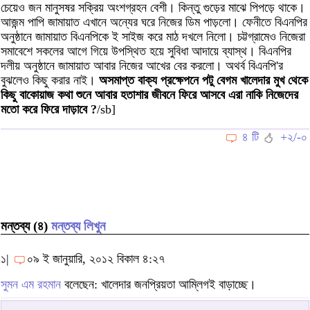
চেয়েও জন মানুসষর সক্রিয় অংশগ্রহন বেশী। কিন্তু গুড়ের মাঝে পিপড়ে থাকে।
আজন্ম পাপি জামায়াত এখানে অন্যের ঘরে নিজের ডিম পাড়লো। ফেনীতে বিএনপির
অনুষ্ঠানে জামায়াত বিএনপিকে ই সাইজ করে মাঠ দখলে নিলো। চট্টগ্রামেও নিজেরা
সমাবেশে সকলের আগে গিয়ে উপস্থিত হয়ে সুবিধা আদায়ে ব্যাস্থ। বিএনপির
দলীয় অনুষ্ঠানে জামায়াত আবার নিজের আখের বের করলো। অথর্ব বিএনপি'র
বুঝলেও কিছু করার নাই।
অসমাপ্ত বাক্য প্রক্ষেপনে পটু বেগম খালেদার মুখ থেকে
কিছু বাকোয়াজ কথা শুনে আবার হতাশার জীবনে ফিরে আসবে এরা নাকি নিজেদের
মতো করে ফিরে দাড়াবে ?
/sb]
৪ টি
+২/-০
মন্তব্য (৪)
মন্তব্য লিখুন
১|
০৯ ই জানুয়ারি, ২০১২ বিকাল ৪:২৭
সুমন এম রহমান
বলেছেন: খালেদার জনপ্রিয়তা আম্লিগই বাড়াচ্ছে।