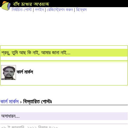
নির্বাচিত পোস্ট
|
লগইন
|
রেজিস্ট্রেশন করুন
|
রিফ্রেস
প্রভু, তুমি আছ কি নাই, আমার জানা নাই...
কার্ল মার্কস
কার্ল মার্কস
› বিস্তারিত পোস্টঃ
অসাধারন...
০৯ ই জানুয়ারি, ২০১২ বিকাল ৪:২০