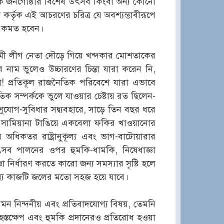
্তিক জনগোষ্ঠীর বিশেষ উৎসব কিংবা অন্য কোনো
 কর্তৃক এই আচরণের চরিত্র যে অবশ্যম্ভাবীরূপে
ই একমত হবেন।
মী লীগ নেতা দৌড়ে গিয়ে খন্দকার মোশতাকের
র নাম ভুলেও উচ্চারণের চিন্তা যারা করেন নি,
 প্রতিকূল রাজনৈতিক পরিবেশে যারা এভাবে
সম্পর্ককে ভুলে যাওয়ার চেষ্টায় রত ছিলেন-
় সুযোগ-সুবিধার সদ্ব্যবহারে, সাড়ে তিন বছর ধরে
েন, সামিয়ানা টাঙিয়ে একবেলা ফকির খাওয়ানোর
ধিকতর রাষ্ট্রানুকূল্য এবং ভাগ-বাটোয়ারার
 উৎসব পালনের ওপর হুমকি-ধামকি, নিষেধাজ্ঞা
নির্ধারণ করতে কারো জন্য সমস্যার সৃষ্টি হলে
্য কাজটি জলের মতো সহজ হয়ে যাবে।
ন নিন্দনীয় এবং প্রতিবাদযোগ্য বিষয়, তেমনি
হস্তক্ষেপ এবং হুমকি প্রদানেরও প্রতিরোধ হওয়া