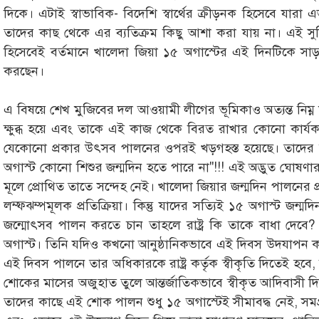
দিকে। এটাই স্বাভাবিক- বিদেশি স্বার্থের ক্রীড়নক হিসেবে যারা এ
তাদের কাছ থেকে এর ব্যতিক্রম কিছু আশা করা যায় না। এই সুব
হিসেবেই বর্তমানে খালেদা জিয়া ১৫ অগাস্টের এই দিনটিকে সাড
করছেন।
এ বিষয়ে শেখ মুজিবের দল আওয়ামী লীগের ভূমিকাও অত্যন্ত নিম্
ক্ষুব্ধ হয়ে এবং তাকে এই কাজ থেকে বিরত রাখার কোনো কার্
যেকোনো প্রকার উৎসব পালনের ওপরই খড়গহস্ত হয়েছে। তাদের ম
অগাস্ট কোনো শিশুর জন্মদিন হতে পারে না"!!! এই অদ্ভুত ঘোষণার 
মূলে প্রোথিত তাতে সন্দেহ নেই। খালেদা জিয়ার জন্মদিন পালনের 
লম্ফঝম্পমূলক প্রতিক্রিয়া। কিন্তু যাদের সত্যিই ১৫ অগাস্ট জ
জন্মোৎসব পালন করতে চান তাহলে রাষ্ট্র কি তাকে বাধা দেবে?
অগাস্ট। তিনি যদিও কখনো আনুষ্ঠানিকভাবে এই দিবস উদযাপন করে
এই দিবস পালনে তার অধিকারকে রাষ্ট্র কর্তৃক স্বীকৃতি দিতেই হ
শোকের মাসের অজুহাত তুলে আন্তর্জাতিকভাবে স্বীকৃত আদিবাসী
তাদের কাছে এই শোক পালন শুধু ১৫ অগাস্টেই সীমাবদ্ধ নেই, সমগ্