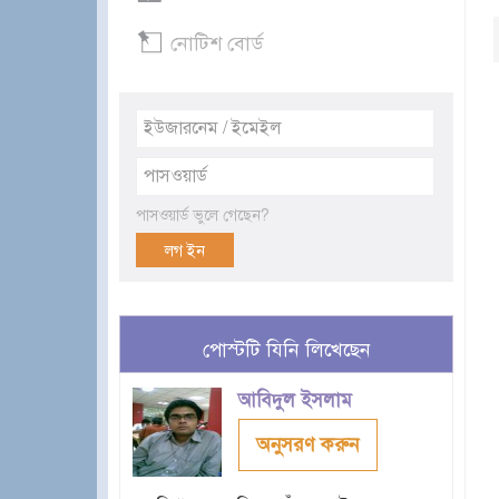
নোটিশ বোর্ড
পাসওয়ার্ড ভুলে গেছেন?
পোস্টটি যিনি লিখেছেন
আবিদুল ইসলাম
অনুসরণ করুন