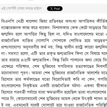
এই পোস্টটি শেয়ার করতে চাইলে :
বিএনপি নেত্রী খালেদা জিয়া প্রতিবছর অসংখ্য আপত্তিকর কীর
ন্যাক্কারজনক কাজ করে থাকেন: বিশালকায় কেক কেটে সাড়ম্বরে মি
জন্মদিন হলে আপত্তির কিছু ছিল না, যদিও বাংলাদেশের মতো একটি
রাজনৈতিক ব্যক্তির গোলাপি পোশাকে শোভিত হয়ে আড়ম্বর
প্রশংসাযোগ্য অনুসরণীয় কর্ম নয়; কিন্তু স্বাধীন রাষ্ট্রে কারো 
না। সমস্যা হলো, এটি তার প্রকৃত জন্মতারিখ কিনা সে বিষয়ে যথে
তার রয়েছে ৪/৫টি জন্মতারিখ। কিন্তু তিনি পালনের জন্য বেছে ন
এক্ষেত্রে পরিষ্কার, শেখ মুজিবের সপরিবার হত্যাকাণ্ডের দিব
মনোবাসনা পূরণ। আমরা শেখ মুজিবের রাজনৈতিক আদর্শের যতো স
হিসেবে তার কর্মকাণ্ডের যতো বিরোধিতাই করি না কেন, সপরিব
বাংলাদেশের নিকৃষ্টতম একটি রাজনৈতিক ঘটনা- একথা স্বীকার
হিসেবে পরবর্তী পর্যায়ে যারা ক্ষমতাসীন হয়েছিল তারা বাংলাদ
পারে নি, কোনোভাবেই শেখ মুজিবের আমল থেকে উৎকৃষ্ট শাসন তার
ই নয়, এরমধ্যেই যথেষ্ট ঘোলাটে হয়ে যাওয়া রাজনৈতিক পরিস্