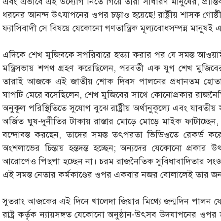
এবং এভাবে এই উদ্যোগ নিতে গিয়ে তারা সাধারণ মানুষের, প্রান
ধরনের আনন্দ উৎযাপনের ওপর চড়াও হয়েছে! রাষ্ট্রীয় শাসক গোষ্ঠী
ফ্যাসিবাদী সে বিষয়ে যেকোনো গণতান্ত্রিক মূল্যবোধসম্পন্ন মানুষ
এদিকে শেখ মুজিবকে সপরিবারে হত্যা করার পর যে সমস্ত আওয়া
মন্ত্রিসভায় শপথ গ্রহণ করেছিলেন, পরবর্তী এক যুগ শেখ মুজিবে
তারাই আজকে এই জাতীয় শোক দিবস পালনের প্রধানতম হোতা!
ঘাপটি মেরে বসেছিলেন, শেখ মুজিবের সাথে কোনোপ্রকার রাজনৈতিক 
অনুকূল পরিস্থিতিতে সুযোগ বুঝে রাষ্ট্রীয় অর্থানুকূল্যে এবং যাবতীয
অর্জিত ঘুষ-দুর্নীতির টাকায় রাস্তার মোড়ে মোড়ে মাইক ফাটাচ্ছ
বন্দোবস্ত করছেন, তাদের সমস্ত তৎপরতা ভিডিওতে রেকর্ড করে অ
অংশলাভের চিন্তায় হন্তদন্ত হচ্ছেন; অন্যদের যেকোনো প্রকার
আরোপেও পিছপা হচ্ছেন না। চরম রাজনৈতিক সুবিধাবাদিতার সংজ্ঞা 
এই সমস্ত নেতার কর্মকাণ্ডের ওপর একবার নজর বোলালেই তার জন
সুতরাং আজকের এই দিনে খালেদা জিয়ার মিথ্যে জন্মদিন পালন যেম
রাষ্ট্র কর্তৃক ন্যায়সঙ্গত যেকোনো অনুষ্ঠান-উৎসব উদযাপনের ওপর 