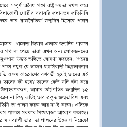
ভাবে সম্পূর্ণ অবৈধ পথে রাষ্ট্রক্ষমতা দখল করে
িধাভোগী গোষ্ঠীর সরাসরি প্রধানতম প্রতিনিধি
়ম্বরে তার 'রাজনৈতিক' জন্মদিন হিসেবে পালন
ন মানের। খালেদা জিয়ার এভাবে জন্মদিন পালনে
যকর পথ না পেয়ে তারা এখন অন্য লোকজনদের
ুখপাত্র উদ্ধত ভঙ্গিতে ঘোষণা করছেন, "পনের
শানে নযুল যে তাদের ফ্যাসিবাদী চিন্তাভাবনার
প্রতি অক্ষম আক্রোশের বশবর্তী হয়েই তাদের এই
ন্মদিন তাদের কী হবে? তাদের কেউ যদি ঘটা করে
 উদাহরণস্বরূপ, আমার ভগ্নিপতির জন্মদিন ১৫
ন না কিন্তু এটিই তার প্রকৃত জন্মতারিখ এবং
বে, তিনি তা পালন করুন আর না-ই করুন। এদিকে
 দিবস পালনে সরকার নিষেধাজ্ঞা আরোপ করেছে।
র মাসব্যাপী তারা তা পালনের উদ্যোগ নিয়েছে!