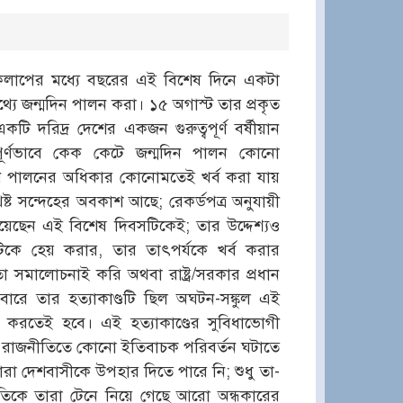
্তিকলাপের মধ্যে বছরের এই বিশেষ দিনে একটা
থ্যে জন্মদিন পালন করা। ১৫ অগাস্ট তার প্রকৃত
 দরিদ্র দেশের একজন গুরুত্বপূর্ণ বর্ষীয়ান
পূর্ণভাবে কেক কেটে জন্মদিন পালন কোনো
জন্মদিন পালনের অধিকার কোনোমতেই খর্ব করা যায়
ষ্ট সন্দেহের অবকাশ আছে; রেকর্ডপত্র অনুযায়ী
িয়েছেন এই বিশেষ দিবসটিকেই; তার উদ্দেশ্যও
সটিকে হেয় করার, তার তাৎপর্যকে খর্ব করার
মালোচনাই করি অথবা রাষ্ট্র/সরকার প্রধান
ারে তার হত্যাকাণ্ডটি ছিল অঘটন-সঙ্কুল এই
 করতেই হবে। এই হত্যাকাণ্ডের সুবিধাভোগী
েশের রাজনীতিতে কোনো ইতিবাচক পরিবর্তন ঘটাতে
া দেশবাসীকে উপহার দিতে পারে নি; শুধু তা-
থিতিকে তারা টেনে নিয়ে গেছে আরো অন্ধকারের