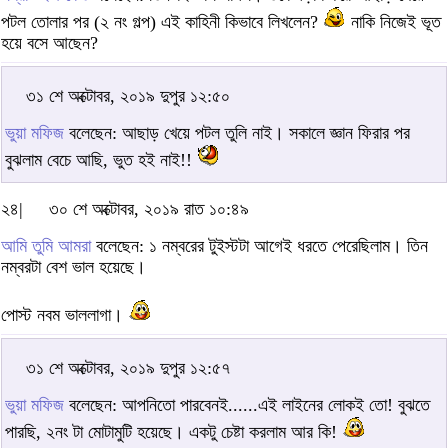
পটল তোলার পর (২ নং গল্প) এই কাহিনী কিভাবে লিখলেন?
নাকি নিজেই ভূত
হয়ে বসে আছেন?
৩১ শে অক্টোবর, ২০১৯ দুপুর ১২:৫০
ভুয়া মফিজ
বলেছেন: আছাড় খেয়ে পটল তুলি নাই। সকালে জ্ঞান ফিরার পর
বুঝলাম বেচে আছি, ভুত হই নাই!!
২৪|
৩০ শে অক্টোবর, ২০১৯ রাত ১০:৪৯
আমি তুমি আমরা
বলেছেন: ১ নম্বরের টুইস্টটা আগেই ধরতে পেরেছিলাম। তিন
নম্বরটা বেশ ভাল হয়েছে।
পোস্ট নবম ভাললাগা।
৩১ শে অক্টোবর, ২০১৯ দুপুর ১২:৫৭
ভুয়া মফিজ
বলেছেন: আপনিতো পারবেনই......এই লাইনের লোকই তো! বুঝতে
পারছি, ২নং টা মোটামুটি হয়েছে। একটু চেষ্টা করলাম আর কি!