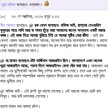
ভুয়া মফিজ
বলেছেন: ধন্যবাদ।
১০|
৩০ শে অক্টোবর, ২০১৯ দুপুর ২:৩২
নীল আকাশ
বলেছেন:
@ রক বেনন বলেছেন: মফিজ ভাই, রাস্তার বেওয়ারিশ
কুকুরের গায়ে লাথি মারা বা পাথর ছুঁড়ে মারা আমাদের জন্যে অন্যতম একটি মজার
কাজ। এই কাজ দিয়ে আমরা বুঝিয়ে দিই যে আমরা সৃষ্টির সেরা জীব!
- ভাই রক
বেনন! কেমন আছেন আপনি? অনেক, অনেক দিন পরে আপনাকে দেখলাম। ভালো
থাকুন আপনি আর আগে মতো দারুণ সব গল্প বংগানুবাদ করে ব্লগে দিন। আপনার
লেখা আমার খুব ভালো লাগে।
@ মা.হাসান বলেছেন:ঐটা অর্জিনাল আজরাইল ছিল। বাংলাদেশে এখন অনেক
ভুয়া আজরাইল আছে, পয়সা দিলে আজরাইলও কেনা বেঁচা করা যায়।
আজকাল এর
লাহান এর ডুপ্লিকেট অনেক কিছু দেশিয় ভার্শন এসে গেছে। তবে এরা এত নৃসংশ
নয়! দেশিয় গুলি পারস্পরিক আদান প্রদানে বিশ্বাস করে তবে না পেলে পেটে ফুটা
করে ডুবিয়ে দেয়।
@ মফিজ ভাই - ৩টা গল্পই খুব ভালো লেগেছে। এই ধরনের আরও ছোট গল্প
লিখুন। আর ছবি চমতকার লেগেছে।
ভালো থাকুন শুভ কামনা রইল।