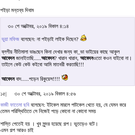
পইড়া মন্তব্য দিবাম
৩০ শে অক্টোবর, ২০১৯ বিকাল ৪:১৪
ভুয়া মফিজ
বলেছেন: না পইড়াই লাইক দিছেন?
ব্লগীয় নীতিমালা ভাঙছেন কিনা দেখার জন্য কা_ভা ভাইয়ের কাছে আকুল
আবেদন
জানাইতাছি.....
আবেদন
? খারান খারান,
আবেদন
ওতো কওন যাইবো না।
তাইলে কেউ কেউ কইবো আমি মাতবরী করতাছি!!!
আবেদন
বাদ.....পড়েন রিকুয়েস!!!!
১৫|
৩০ শে অক্টোবর, ২০১৯ বিকাল ৪:৫৬
কাজী ফাতেমা ছবি
বলেছেন: ইটকেল মারলে পাটকেল খেতে হয়, যে যেমন করে
তেমন পরিস্থিতিতে সে নিজেই পড়ে কোনো না কোনো সময়
শাস্তি পেতেই হয় । খুব সুন্দর হয়েছে গল্প। ভুতড়েও বটে।
এমন গল্প আরও চাই