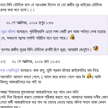
তবে মিনি ভৌতিক বলে যে আওয়াজ দিলেন তা তো রাজীব নূর ভাইয়ের ভৌতিক
গল্পর কথা মনে হলো।।।
৩১ শে অক্টোবর, ২০১৯ দুপুর ১:৫৬
ভুয়া মফিজ
বলেছেন: পৃথিবীব্যাপি এতো লক্ষ কোটি গল্প আজ পর্যন্ত লেখা হয়েছে
যে, সবগুলো গল্পের প্লটই পরিচিত মনে হতে পারে।
ব্লগার রাজীব নূরের মিনি ভৌতিক গল্পটিা ছিল ভুয়া; আমারটা জেনুইন।
২৭|
৩১ শে অক্টোবর, ২০১৯ রাত ১২:৫৩
দ্যা প্রেসিডেন্ট
বলেছেন: যাক বাপু, তুমি প্রথম ঘটনায় রাস্ট্রপতির নাম নিয়ে
আসোনি! আসলে বলতে গেলে, ( সাহস করে বলতে গেলে আর কি
) আমি
কিন্তু আজরাইলরে ভয় পাই না৷
সাচ্ছা ঈমানদার মুসলমানরা আজরাইলকে ভয় পাবে কেন শুনি!
সেই দিক বিবেচনা করলে তোমাকে স্বীকার করতে হবে, আমাদের সরকার দলীয় কোন
নেতা কর্মী আজরাইলকে ভয় পান না৷ তাদের ভেতর আছে মদিনা সনদে থাকা কেবল
আল্লাহর ভয়।