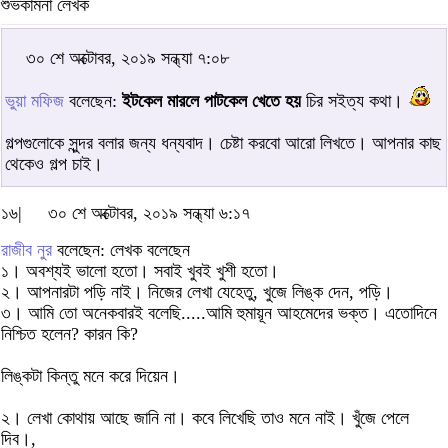
শুভকামনা লেখক
৩০ শে অক্টোবর, ২০১৯ সন্ধ্যা ৭:০৮
ভুয়া মফিজ
বলেছেন:
ইটকেল মারলে পাটকেল খেতে হয়
চির সইত্য কথা।
গল্পগুলোকে সুন্দর বলার জন্য ধন্যবাদ। চেষ্টা করবো আরো লিখতে। আপনার কাছ
থেকেও গল্প চাই।
১৬|
৩০ শে অক্টোবর, ২০১৯ সন্ধ্যা ৬:১৭
রাজীব নুর
বলেছেন: লেখক বলেছেন
১। অবশ্যই ভালো হতো। সবাই খুবই খুশী হতো।
২। আপনারটা পড়ি নাই। নিজের লেখা যেহেতু, খুজে লিঙ্ক দেন, পড়ি।
৩। আমি তো অনেকবারই বলেছি.....আমি হুমায়ূন আহমেদের ভক্ত। এতোদিনে
নিশ্চিত হলেন? কারন কি?
লিঙ্কটা কিন্তু মনে করে দিয়েন।
২। লেখা কোথায় আছে জানি না। কবে লিখেছি তাও মনে নাই। খুঁজে পেলে
দিব।,