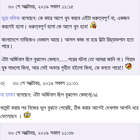
৩০ শে অক্টোবর, ২০১৯ সকাল ১১:১৫
ভুয়া মফিজ
বলেছেন: কে কারে আগে খুন করবে এইটা গুরুত্বপূর্ণ না, একজন
করলেই হলো। গুরুত্বপূর্ণ হলো কে আগে খুন হবে!
বাংলাদেশে তাবিজেও ভেজাল আছে। আসল কাজ না হয়ে উল্টা রিয়্যাকশান হতে
পারে।
ঐটা অর্জিনাল ছিল বুঝলেন কেমনে......পরের ঘটনা তো আমরা জানি না। শিহাব
ঘুষ সাধলো কিনা, আর সেই অফার গৃহীত হইলো কিনা, কে বলতে পারে!!
৩|
৩০ শে অক্টোবর, ২০১৯ সকাল ১১:৩১
মা.হাসান
বলেছেন: ঐটা অর্জিনাল ছিল বুঝলেন কেমনে[/si
কমেন্ট করার পর নিজের ভুল বুঝতে পেরেছি, ঠিক করার আগেই দেখলাম আপনি ধরে
ফেলেছেন ।
৩০ শে অক্টোবর, ২০১৯ সকাল ১১:৩৮