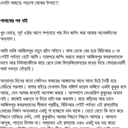
দেহটা আছড়ে পড়লো মেঝের উপর!!!
পালানোর পথ নাই
খুব ভোরে, সূর্য ওঠার আগে সপ্তাহে পাচ দিন জগিং করা আমার অনেকদিনের
অভ্যাস।
আমি থাকি আজিমপুর নতুন পল্টন লাইনে। বাসা থেকে বের হয়ে বিডিআর ৩ নং
গেইট পর্যন্ত হেটে আসি। তারপরে জগিং করতে করতে আজিমপুর কবরস্থানকে
ডানে আর নিউমার্কেটকে বায়ে রেখে ঢাকা বিশ্ববিদ্যালয়ের মধ্যে দিয়ে সোহরাওয়ার্দী
পার্ক পযন্ত দৌড়াই।
অন্যান্য দিনের মতো সেদিনও ফজরের আজানের সাথে সাথে উঠে তৈরী হয়ে
বেড়িয়ে পরলাম। বাসার বাইরে দেখলাম হিজ মাষ্টার্স ভয়েস ভঙ্গিতে একটা কুকুর বসে
আছে, যেন আমার জন্যই অপেক্ষা করছে। আশপাশে বেওয়ারিশ কুকুরের অভাব
নাই। কাজেই গুরুত্ব না দিয়ে হাটা শুরু করলাম। বায়ে বাড়িঘর আর ডানে
আজিমপুর কবরস্থানের সীমানা প্রাচীর, বিডিআর গেইট পর্যন্ত এই রাস্তাটায়
ভোরের নির্জন অন্ধকারে একটু গা ছমছমে ভাব থাকে। যেতে যেতে কি মনে করে
পিছনে তাকিয়ে দেখি, সেই কুকুরটাও আমার পিছনে পিছনে আসছে। আসলে
আসুক, পাত্তা দিলাম না। সম্ভবত এই রাস্তায় ওরও একটু ভয় ভয় করে!