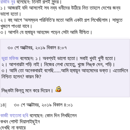
রাজীব নুর
বলেছেন: তিনটা গল্পই সুন্দর।
১। আজরাই যদি আসলেই সব নব্য ধনীদের উঠিয়ে নিত তাহলে দেশের জন্য
ভালো হতো।
২। বহু আগে 'অসম্ভব পরিনিতি'র মতো আমি একটা গল্প লিখেছিলাম। সামুতে
খুজলে পাওয়া যাবে।
৩। আপনি যে হুমায়ূন আহমেদ পড়েন সেটা আমি নীশ্চিত।
৩০ শে অক্টোবর, ২০১৯ বিকাল ৪:০৭
ভুয়া মফিজ
বলেছেন: ১। অবশ্যই ভালো হতো। সবাই খুবই খুশী হতো।
২। আপনারটা পড়ি নাই। নিজের লেখা যেহেতু, খুজে লিঙ্ক দেন, পড়ি।
৩। আমি তো অনেকবারই বলেছি.....আমি হুমায়ূন আহমেদের ভক্ত। এতোদিনে
নিশ্চিত হলেন? কারন কি?
লিঙ্কটা কিন্তু মনে করে দিয়েন।
১৪|
৩০ শে অক্টোবর, ২০১৯ বিকাল ৪:০১
কাজী ফাতেমা ছবি
বলেছেন: কোন দিন লিখছিলেন
কখন পোস্ট দিয়ালাইছুইন
দেখছি না ক্যারে