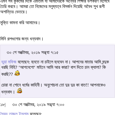
এমন সব কুকর্মের দিকে এগুতাম যা আমাদেরকে অন্যের শিক্ষার উপকরণ হিসেবে
তৈরি করবে। আমরা তো নিজেদের মনুষ্যত্ব বিসর্জন দিয়েছি অবৈধ সুখ রূপী
অশান্তির ভেতরে।
মুক্তি কামনা করি আমাদের।
মিনি গল্পগুলোর জন্য ধন্যবাদ।
৩০ শে অক্টোবর, ২০১৯ সন্ধ্যা ৭:১৫
ভুয়া মফিজ
বলেছেন: হুনতে না চাইলে হুনবেন না। আপনের মাতায় আমি বন্দুক
ধরছি নিহি? ‘আপনেগো‘ মাইনে আমি আর কারা? বাশ দিতে চান ক্যালা? কি
করছি??
চোরা না শোনে ধর্মের কাহিনী। অনুশোচনা তো দুর দুর কা বাত!! আপনাকেও
ধন্যবাদ।
১৮|
৩০ শে অক্টোবর, ২০১৯ সন্ধ্যা ৭:০০
সৈয়দ তাজুল ইসলাম
বলেছেন: