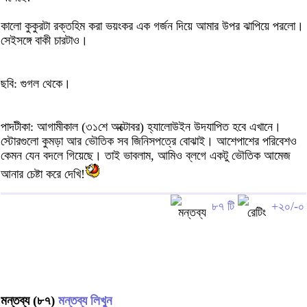
কালো কুকুরটা রক্তহিম করা ভয়ংকর এক গর্জন দিয়ে আমার উপর ঝাপিয়ে পরলো।
সেইসঙ্গে বাকী চারটাও।
ছবি: গুগল থেকে।
পাদটীকা: আগামীকাল (৩১শে অক্টোবর) হ্যালোউইন উদযাপিত হবে এখানে।
স্টোরগুলো কুমড়া আর ভৌতিক সব জিনিসপত্রে বোঝাই। আশেপাশের পরিবেশও
কেমন যেন বদলে গিয়েছে। তাই ভাবলাম, আমিও ব্লগে একটু ভৌতিক আমেজ
আনার চেষ্টা করে দেখি!
৮৭ টি
+২০/-০
মন্তব্য (৮৭)
মন্তব্য লিখুন