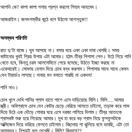
আপনি কে? কাপা কাপা গলায় প্রশ্ন করলো শিহাব আহমেদ।
আজরাইল। জলদগম্ভীর কন্ঠে বলে উঠলো আগন্তুক!!
অসম্ভব পরিণতি
রাত দু‘টা বাজে। ঘুম আসছে না। বসার ঘরে একা একা দাবা খেলছি। সময়
কাটানোর খুবই প্রিয় উপায় এটা আমার। হঠাৎ তীব্র পিপাসা পেল। উঠে গিয়ে পানি
খেতে হবে, কিন্তু চরম আলসেমিতে পেয়ে বসেছে; উঠতে ইচ্ছা করছে না
একেবারেই। সোফায় হেলান দিয়ে চোখ বন্ধ করলাম। পিপাসার সাথে সাথে কেমন
যেন টায়ার্ডও লাগছে। দাবায় মন বসাতে পারছি না একদম!
পানি নাও।
চোখ খুলে দেখি পানির গ্লাস হাতে পাশে এসে দাড়িয়েছে মিলি। মিলি….আমার
স্ত্রী। অবিশ্বাসে চোখ যেন কোটর ছেড়ে বেরিয়ে আসতে চাইলো, তড়াক করে লাফ
দিয়ে উঠে এক দৌড়ে শোবার ঘরে এসে দরজা লাগিয়ে দিলাম। তীব্র আতংকে
শ্বাসকষ্ট শুরু হয়ে গিয়েছে আমার। মুখ হা করে বড় শ্বাস নিয়ে ফুসফুসটাকে
অক্সিজেন দিয়ে ভরিয়ে ফেলতে চাইলাম। বিছানায় পা ঝুলিয়ে বসে ভাবছি, এটা তো
অসম্ভব। নিশ্চয়ই ভুল দেখেছি। মিলি? কিভাবে??