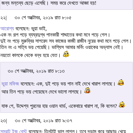
জন্য মন্তব্য ছেড়ে এসেছি। সময় করে দেখতে আজ্ঞা হয়!
২২|
৩০ শে অক্টোবর, ২০১৯ রাত ৮:০৫
আরোগ্য
বলেছেন: ভুয়া ভাই,
এক নং গল্প পড়ে ব্যঘ্রদুগ্ধ পানকারী শাদ্দাতের কথা মনে পড়ে গেল।
দুই নং পড়ে মুরুব্বির সাগরেদ সব কাজের কাজী রাজীব নুরের কথা মনে পড়ে গেল।
তিন নং এ সত্যি ভয় পেয়েছি। ভাগ্যিস আমার মর্নিং ওয়াকের অভ্যাস নেই।
নয়তো কালকে থেকে বন্ধ হয়ে যেত।
৩০ শে অক্টোবর, ২০১৯ রাত ৮:১৩
ভুয়া মফিজ
বলেছেন: এক, দুই পড়ে ভয় পান নাই দেখে খারাপ লাগছে।
আর তিন পড়ে ভয় পেয়েছেন দেখে ভালো লাগছে।
যাক গে, উদ্দেশ্য পুরনের হার ওয়ান থার্ড, একেবারে খারাপ না, কি বলেন?
২৩|
৩০ শে অক্টোবর, ২০১৯ রাত ৯:৩৭
সম্রাট ইজ বেস্ট
বলেছেন: তিনটাই ভাল লাগল। তবে দড়াম করে আছাড় খেয়ে