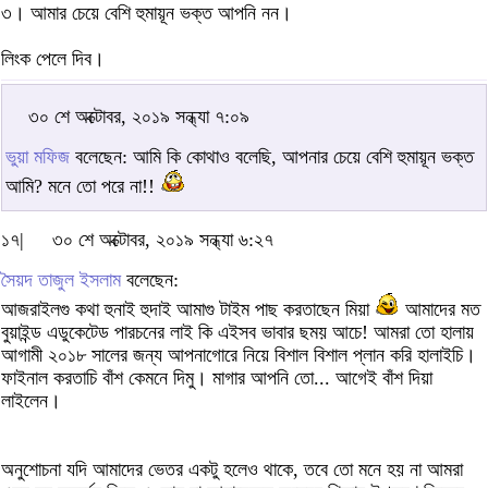
৩। আমার চেয়ে বেশি হুমায়ূন ভক্ত আপনি নন।
লিংক পেলে দিব।
৩০ শে অক্টোবর, ২০১৯ সন্ধ্যা ৭:০৯
ভুয়া মফিজ
বলেছেন: আমি কি কোথাও বলেছি, আপনার চেয়ে বেশি হুমায়ূন ভক্ত
আমি? মনে তো পরে না!!
১৭|
৩০ শে অক্টোবর, ২০১৯ সন্ধ্যা ৬:২৭
সৈয়দ তাজুল ইসলাম
বলেছেন:
আজরাইলগু কথা হুনাই হুদাই আমাগু টাইম পাছ করতাছেন মিয়া
আমাদের মত
বুয়াইন্ড এডুকেটেড পারচনের লাই কি এইসব ভাবার ছময় আচে! আমরা তো হালায়
আগামী ২০১৮ সালের জন্য আপনাগোরে নিয়ে বিশাল বিশাল প্লান করি হালাইচি।
ফাইনাল করতাচি বাঁশ কেমনে দিমু। মাগার আপনি তো... আগেই বাঁশ দিয়া
লাইলেন।
অনুশোচনা যদি আমাদের ভেতর একটু হলেও থাকে, তবে তো মনে হয় না আমরা