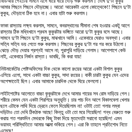
বিডিআর গেইটের সামনে এসে ধীরে ধীরে দৌড় শুরু করলাম। দেখি দু‘টা কুকুর
আমার পিছনে পিছনে দৌড়াচ্ছে। আরে! আরেকটা এলো কোত্থেকে!! পিছনে দু‘টা
কুকুর, দৌড়ানো ঠিক হবে না। এবার হাটা শুরু করলাম।
ফাকা রাস্তায় লক্ষ্য করলাম, সামনে, কবরস্থানের সীমানা শেষ হওয়ার একটু আগে
রাস্তার ঠিক মধ্যিখানে প্রথম কুকুরটার ভঙ্গিতে আরো দু‘টা কুকুর বসে আছে।
সামনে দু‘টা পিছনে দু‘টা কুকুর, মাঝখানে আমি। একেবারে ঘেরাও অবস্থা। এবার
সত্যি সত্যি ভয় পেতে শুরু করলাম। পিছনের কুকুর দু‘টা গর গর করে উঠলো।
ঝেড়ে দৌড় দেয়ার প্রশ্নই আসে না; পুরাপুরি দাড়িয়ে গেলাম। আশেপাশে কেউ
নাই, একেবারে নির্জন রাস্তা। ভাবছি, কি করা যায়!
নিউমার্কেটের পোষ্টঅফিসের দিক থেকে কালো রংয়ের আরো একটা বিশাল কুকুর
এগিয়ে এলো, সাথে একটা বাচ্চা কুকুর, সাদা রংয়ের। বাকী চারটা কুকুর যেন এদের
অপেক্ষাতেই ছিল। এবার আমাকে চারদিক থেকে ঘিরে ফেললো।
লাইটপোষ্টের আলোতে বাচ্চা কুকুরটাকে দেখে আমার গায়ের সব রোম দাড়িয়ে গেল।
শরীরে কেমন যেন একটা শিরশিরে অনুভূতি। চার পাচ দিন আগে বিকালবেলা খেলার
ছলে এটাকে লাথি দিয়ে ড্রেনে ফেলে দিয়েছিলাম না! ওটাই তো! গলার লম্বা
দড়িটাও তো দেখি ঠিকঠাক আছে! কিন্তু ওটা তো মরে গিয়েছিল! গন্ধ বেরুতে শুরু
করায় গত পরশুদিন মেথরকে কিছু টাকা দিয়ে মৃতদেহটা সরানো হয়েছিল! এমন
ভয়াবহ পরিস্থিতিতে আমার আত্মা শুকিয়ে গেল। এরা কি তাহলে প্রতিশোধ নিতে
এসেছে!