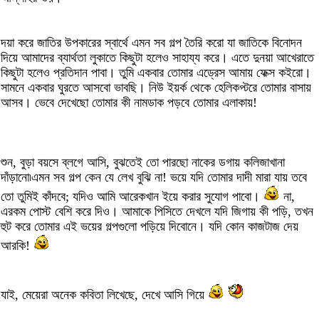
দয়া করে জাতির উপকারের স্বার্থে এমন সব গল্প তৈরি করো যা জাতিকে বিনোদন
দিয়ে আমাদের ব্যার্থতা লুকাতে কিছুটা হলেও সাহায্য করে। এতে দুনয়া আখেরাতে
কিছুটা হলেও প্রতিদান পাবা। তুমি একবার তোমার এড্রেস আমায় ফেক্স কইরো।
সামনে একবার ঘুরতে আসবো ভাবছি। নিউ ইয়র্ক থেকে হেলিকপ্টরে তোমার বাসায়
আসব। ভেবে দেখেছো তোমার কী নামডাক পড়বে তোমার এলাকায়!
শুন, বুড়া বয়সে ব্লগে আসি, বুঝতেই তো পারছো নাকের ডগায় কলিজাখানা
দাঁড়ানো৷এমন সব গল্প কেন যে লেখ বুঝি না! ভয়ে যদি তোমার দাদী মারা যায় তবে
তো তুমিই কাঁদবে; যদিও আমি আরেকখান ইয়ে করার সুযোগ পাবো।
না,
এরকম পোস্ট বেশি করে দিও। আমাকে পিসিতে দেখলে যদি জিগায় কী পড়ি, তখন
হুট করে তোমার এই ভয়ের গল্পগুলো পড়িয়ে দিবোনে। যদি কোন কাজটাজ দেয়
আরকি!
যাই, মেয়েরা অনেক কবিতা লিখেছে, দেখে আসি গিয়ে