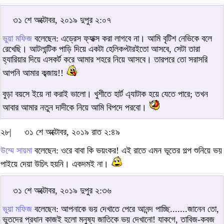
৩১ শে অক্টোবর, ২০১৯ দুপুর ২:০৭
ভুয়া মফিজ
বলেছেন: এড্রেস ফ্যাক্স করা লাগবে না। আমি বৃটিশ নেভিকে বলে
রেখেছি। আটলান্টিক পাড়ি দিয়ে একটা হেলিকপ্টারইতো আসবে, সেটা তারা
হ্যারিয়ার দিয়ে এসকর্ট করে আমার শহরে নিয়ে আসবে। তারপরে তো সরাসরি
আপনি আমার কব্জায়!!
বুড়া বয়সে ইয়ে না করাই ভালো। খুশীতে হার্ট এ্যাটাক হয়ে যেতে পারে; তখন
আবার আমার নতুন দাদীকে নিয়ে আমি বিপদে পরবো।
২৮|
৩১ শে অক্টোবর, ২০১৯ রাত ২:৪৯
উম্মে সায়মা
বলেছেন: ওরে বাবা কি ভয়ংকর! এই রাতে এমন ভূতের গল্প শুনিয়ে ভয়
পাইয়ে দেয়া উচিৎ হয়নি। একদমই না।
৩১ শে অক্টোবর, ২০১৯ দুপুর ২:৩৬
ভুয়া মফিজ
বলেছেন: আপনাকে ভয় দেখাতে পেরে আনন্দ পাচ্ছি.......জানেন তো,
ভুতদের প্রধান কাজই হলো মনুষ্য জাতিকে ভয় দেখানো! যাকগে, তাবিজ-কবজ