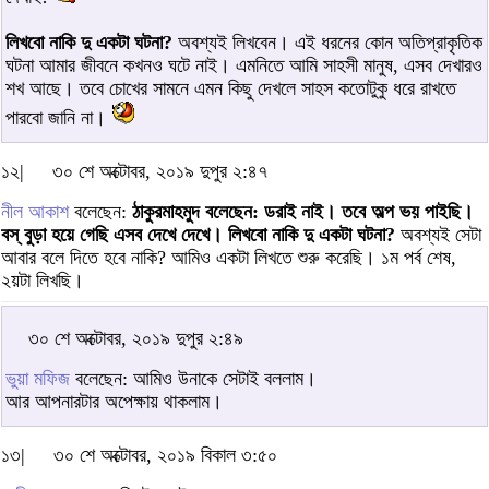
লিখবো নাকি দু একটা ঘটনা?
অবশ্যই লিখবেন। এই ধরনের কোন অতিপ্রাকৃতিক
ঘটনা আমার জীবনে কখনও ঘটে নাই। এমনিতে আমি সাহসী মানুষ, এসব দেখারও
শখ আছে। তবে চোখের সামনে এমন কিছু দেখলে সাহস কতোটুকু ধরে রাখতে
পারবো জানি না।
১২|
৩০ শে অক্টোবর, ২০১৯ দুপুর ২:৪৭
নীল আকাশ
বলেছেন:
ঠাকুরমাহমুদ বলেছেন: ডরাই নাই। তবে অল্প ভয় পাইছি।
বস্ বুড়া হয়ে গেছি এসব দেখে দেখে। লিখবো নাকি দু একটা ঘটনা?
অবশ্যই সেটা
আবার বলে দিতে হবে নাকি? আমিও একটা লিখতে শুরু করেছি। ১ম পর্ব শেষ,
২য়টা লিখছি।
৩০ শে অক্টোবর, ২০১৯ দুপুর ২:৪৯
ভুয়া মফিজ
বলেছেন: আমিও উনাকে সেটাই বললাম।
আর আপনারটার অপেক্ষায় থাকলাম।
১৩|
৩০ শে অক্টোবর, ২০১৯ বিকাল ৩:৫০