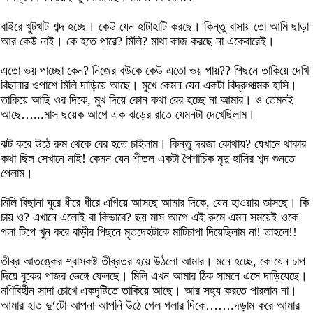
বাইরে খুটখাট শব্দ হচ্ছে। কেউ যেন হাটাহাটি করছে। কিন্তু বাসায় তো আমি ছাড়া
আর কেউ নাই। কে হতে পারে? মিলি? মাথা কাজ করছে না একেবারেই।
এতো ভয় পাচ্ছো কেন? নিজের বউকে কেউ এতো ভয় পায়?? পিছনে তাকিয়ে দেখি
বিছানার ওপাশে মিলি দাড়িয়ে আছে। মুখে কেমন যেন একটা বিদ্রুপাত্মক হাসি।
তাকিয়ে আছি ওর দিকে, মুখ দিয়ে কোন কথা বের হচ্ছে না আমার। ও তেমনই
আছে…...মাস ছয়েক আগে এক ঝড়ের রাতে যেমনটা দেখেছিলাম।
ঝট করে উঠে রুম থেকে বের হতে চাইলাম। কিন্তু দরজা কোথায়? যেখানে থাকার
কথা ছিল সেখানে নাই! কেমন যেন শীতল একটা পৈশাচিক মৃদু হাসির শব্দ শুনতে
পেলাম।
মিলি বিছানা ঘুরে ধীরে ধীরে এগিয়ে আসছে আমার দিকে, যেন হাওয়ায় ভাসছে। কি
চায় ও? এখানে এলোই বা কিভাবে? ছয় মাস আগে এই রুমে এমন সময়েই ওকে
গলা টিপে খুন করে বাড়ীর পিছনে মৃতদেহটাকে মাটিচাপা দিয়েছিলাম না! তাহলে!!
তীব্র আতঙ্কের শ্বাসকষ্ট তীব্রতর হয়ে উঠলো আমার। মনে হচ্ছে, কে যেন চাপ
দিয়ে বুকের পাজর ভেঙ্গে ফেলছে। মিলি এখন আমার ঠিক সামনে এসে দাড়িয়েছে।
মণিবিহীন সাদা চোখে একদৃষ্টিতে তাকিয়ে আছে। আর সহ্য করতে পারলাম না।
আমার হাত দু‘টো আপনা আপনি উঠে গেল গলার দিকে…….দড়াম করে আমার