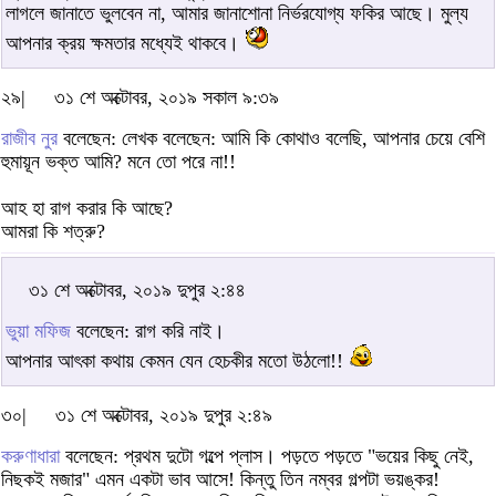
লাগলে জানাতে ভুলবেন না, আমার জানাশোনা নির্ভরযোগ্য ফকির আছে। মুল্য
আপনার ক্রয় ক্ষমতার মধ্যেই থাকবে।
২৯|
৩১ শে অক্টোবর, ২০১৯ সকাল ৯:৩৯
রাজীব নুর
বলেছেন: লেখক বলেছেন: আমি কি কোথাও বলেছি, আপনার চেয়ে বেশি
হুমায়ূন ভক্ত আমি? মনে তো পরে না!!
আহ হা রাগ করার কি আছে?
আমরা কি শত্রু?
৩১ শে অক্টোবর, ২০১৯ দুপুর ২:৪৪
ভুয়া মফিজ
বলেছেন: রাগ করি নাই।
আপনার আৎকা কথায় কেমন যেন হেচকীর মতো উঠলো!!
৩০|
৩১ শে অক্টোবর, ২০১৯ দুপুর ২:৪৯
করুণাধারা
বলেছেন: প্রথম দুটো গল্পে প্লাস। পড়তে পড়তে "ভয়ের কিছু নেই,
নিছকই মজার" এমন একটা ভাব আসে! কিন্তু তিন নম্বর গল্পটা ভয়ঙ্কর!