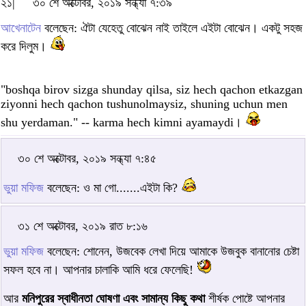
২১|
৩০ শে অক্টোবর, ২০১৯ সন্ধ্যা ৭:৩৯
আখেনাটেন
বলেছেন: ঐটা যেহেতু বোঝেন নাই তাইলে এইটা বোঝেন। একটু সহজ
করে দিলুম।
"boshqa birov sizga shunday qilsa, siz hech qachon etkazgan
ziyonni hech qachon tushunolmaysiz, shuning uchun men
shu yerdaman." -- karma hech kimni ayamaydi।
৩০ শে অক্টোবর, ২০১৯ সন্ধ্যা ৭:৪৫
ভুয়া মফিজ
বলেছেন: ও মা গো.......এইটা কি?
৩১ শে অক্টোবর, ২০১৯ রাত ৮:১৬
ভুয়া মফিজ
বলেছেন: শোনেন, উজবেক লেখা দিয়ে আমাকে উজবুক বানানোর চেষ্টা
সফল হবে না। আপনার চালাকি আমি ধরে ফেলেছি!
আর
মনিপুরের স্বাধীনতা ঘোষণা এবং সামান্য কিছু কথা
শীর্ষক পোষ্টে আপনার