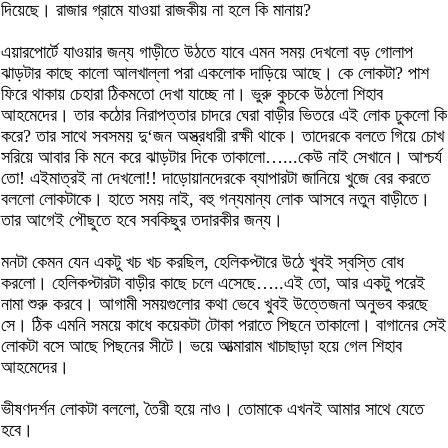
দিয়েছে। রাজার গ্রামে যাওয়া রাজকীয় না হলে কি মানায়?
এয়ারপোর্টে যাওয়ার জন্য গাড়ীতে উঠতে যাবে এমন সময় দেখলো বড় গোলাপ
ঝাড়টার কাছে কালো আলখাল্লা পরা একলোক দাড়িয়ে আছে। কে লোকটা? পাশ
ফিরে থাকায় চেহারা ঠিকমতো দেখা যাচ্ছে না। ভুরু কুচকে উঠলো শিহাব
আহমেদের। তার কঠোর নিরাপত্তার চাদরে ঘেরা বাড়ীর ভিতরে এই লোক ঢুকলো কি
করে? তার সাথে সবসময় দু‘জন অস্ত্রধারী রক্ষী থাকে। তাদেরকে বলতে গিয়ে চোখ
সরিয়ে আবার কি মনে করে ঝাড়টার দিকে তাকালো…...কেউ নাই সেখানে। আশ্চর্য
তো! এইমাত্রই না দেখলো!! দাড়োয়ানদেরকে ব্যাপারটা জানিয়ে খুজে বের করতে
বললো লোকটাকে। হাতে সময় নাই, বহু গন্যমান্য লোক আসবে নতুন বাড়ীতে।
তার আগেই পৌছুতে হবে সবকিছুর তদারকীর জন্য।
মনটা কেমন যেন একটু খচ খচ করছিল, হেলিকপ্টারে উঠে খুবই স্বস্তি বোধ
করলো। হেলিকপ্টারটা বাড়ীর কাছে চলে এসেছে…..এই তো, আর একটু পরেই
নামা শুরু করবে। আগামী সময়গুলোর কথা ভেবে খুবই উত্তেজনা অনুভব করছে
সে। ঠিক এমনি সময়ে কাধে কয়েকটা টোকা পরাতে পিছনে তাকালো। বাগানের সেই
লোকটা বসে আছে পিছনের সীটে। ভয়ে আত্মারাম খাচাছাড়া হয়ে গেল শিহাব
আহমেদের।
ভীষণদর্শন লোকটা বললো, তৈরী হয়ে নাও। তোমাকে এখনই আমার সাথে যেতে
হবে।