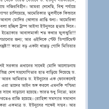
পর থেকে ভারত যেভাবে ড. ইউনুস সরকারকে,
থায় নজিরবিহীন। আমরা দেখেছি, বিশ্ব পর্যায়ে
পাগান্ডা চালিয়েছে, আমেরিকার তুলসীকে কিভাবে
ে আবাল মোদির ঝোলার প্রাপ্তি শুন্য। আমেরিকা
া হচ্ছিল ট্রাম্প আইসা ইউনুসরে হুতায় দিবে।
ইত্যোকার আবালমার্কা শত কথার ফুলঝুরি!!!
চানোর জন্য; আর ওইদিকে স্টেট ডিপার্টমেন্ট
ন্তুষ্ট!!! কতো বড় একটা থাপ্পড় গোদি মিডিয়ার
 সেই সরকার প্রধানের সাথেই মোদি আলোচনায়
বিভিন্ন দেশ সহযোগিতার হাত বাড়িয়ে দিয়েছে ড.
দেশ আরব আমিরাত ড. ইউনুসের এক ফোনকলেই
ে। এরা তাদের আইন ভঙ্গ করলে এমনকি পশ্চিমা
নের সাথে বাড়ানো হয়েছে। ভারত শুধু নিতো, তবে
 করতেও রাজি হয়েছে। রোহিঙ্গা সমস্যার সমাধান
ঢ় করা একমাত্র ড. ইউনুসের পক্ষেই সম্ভব। আর