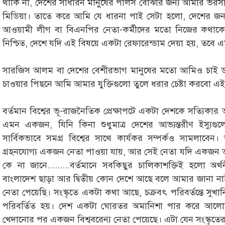
থাকি না, দেশের সাধারন মানুষের পালস বোঝার জন্য আমার ভরসা দে
মিডিয়া। তাতে করে আমি যে ধারনা পাই সেটা হলো, দেশের জনগ
আওয়ামী লীগ বা বিএনপির নেতা-কর্মীদের মতো নিজের কথাকে
নিশ্চিত, দেশে যদি এই বিষয়ে একটা রেফারেন্ডাম দেয়া হয়, ত
সারজিস আলম বা দেশের বেশীরভাগ মানুষের মতো আমিও চাই ড
চাওয়ার পিছনে আমি আমার যুক্তিগুলো তুলে ধরার চেষ্টা করবো এই 
বর্তমান বিশ্বের ভূ-রাজনৈতিক প্রেক্ষাপটে একটা দেশকে সত্যিকার
এমন একজন, যিনি কিনা শুধুমাত্র দেশের আভ্যন্তরীণ ইস্যুগ
সার্বিকভাবে সমগ্র বিশ্বের সাথে কার্যকর সম্পর্কও সামলাবেন
গ্রহনযোগ্য একজন নেতা পাওয়া যায়, আর সেই নেতা যদি একজন অ
কে না জানে.........বর্তমানে সবকিছুর চালিকাশক্তিই হলো অর্
বাংলাদেশ ছাড়া আর দ্বিতীয় কোন দেশে আছে বলে আমার জানা 
নেতা পেয়েছি। সংস্কৃতে একটা কথা আছে, চক্রবৎ পরিবর্তন্তে সুখানি চ
পরিবর্তিত হয়। দেশ একটা ঘোরতর অমানিশা পার করে আলোর
খেদানোর পর একজন বিশ্ববরেন্য নেতা পেয়েছে। এটা যেন সংস্কৃতের ও