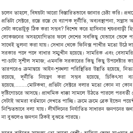
চলেন তাহলে, বিষয়টা আরো বিস্তারিতভাবে জানার চেষ্টা করি। প
প্রতিটা সেক্টরে, রন্ধ্রে রন্ধ্রে যে ব্যাপক দূর্নীতি, অব্যবস্থাপনা, সন
সেটা কতোটুকু ঠিক করা সম্ভব? বিশেষ করে হাসিনার শ্বশুরবাড়ী হ
লোকজনের অসহযোগিতার ফলে দেশের সবকিছু যেভাবে ভেঙ্গে পড়েছিল
সাথেই তুলনা করা যায়। সেখান থেকে ফিনিক্স পাখীর মতো উঠে দা
সরকার পদে পদে বাধার সম্মুখীন হয়েছে। সামরিক এবং বেসামরিক 
পা-চাটা সুশীল সমাজ; এমনকি সরকারের কিছু কিছু উপদেষ্টার ক
তারপরেও ক্রমান্বয়ে আইন-শৃঙ্খলা পরিস্থিতির উন্নতি হয়েছে, নিত
রয়েছে, দূর্নীতি নিয়ন্ত্রণ করা সম্ভব হয়েছে, চিকিৎসা ব
হয়েছে.........মোটকথা, প্রতিটা সেক্টরে বলার মতো কোন না কোন দ
দৃষ্টিগোচরে আসছে। প্রাথমিক ধাক্কা সামলে উঠতে পারলে পরবর্তী
সেটাই আমরা বর্তমানে দেখতে পাচ্ছি। ক্রমে ক্রমে ব্রেক ইভেন পয়েন্
নিশ্চিতভাবে বলা যায়। দীর্ঘদিনের নির্যাতিত সাধারন জনগনের জন্
না বুঝলেও জনগন ঠিকই বুঝতে পারছে।