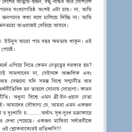
শের আত্মীয়-স্বজন, বন্ধু-বান্ধব আর সোশ্যাল
নের সংখ্যাগরিষ্ঠ অংশই এটা চায়। না, আমি
 জনগনের কথা বলে চালিয়ে দিচ্ছি না। আমি
বে এমনতরো আওয়াজই বেরিয়ে আসবে।
. ইউনুস আরো পাচ বছর ক্ষমতায় থাকুন। এই
পোষ্টে।
 অর্থে এগিয়ে নিতে কেমন নেতৃত্বের দরকার হয়?
ুলোই সামলাবেন না, সেইসঙ্গে আঞ্চলিক এবং
। আর সেজন্যে যদি সমস্ত বিশ্বে সন্মানীত আর
র্থনীতিবিদ হন তাহলে সোনায় সোহাগা। কারন
থনীতি। অধুনা বিশ্বে এমন থ্রী-ইন-ওয়ান নেতা
নাই। আমাদের সৌভাগ্য যে, আমরা এমন একজন
 দুঃখানি চ..........অর্থাৎ সুখ-দুঃখ চক্রাকারে
 দেখা পেয়েছে। একজন মাফিয়া সর্দারনীকে
ই শ্লোকবাক্যেরই প্রতিধ্বণি!!!