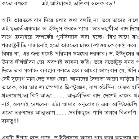
কতো বলবো.........এই আটমাসেই তালিকা অনেক বড়!!!
আমি ভারতকে বাদ দিয়ে চলার কথা বলছি না, তবে তাদের সাথে সম্পর
এই মুহুর্তে একমাত্র ড. ইউনুস করতে পারে। ভারতমুখীতা বাদ দিয়ে
সাথে ক্রমান্বয়ে সম্পর্কের পুর্নবিন্যাস করা হচ্ছে। বিশ্ব 
পররাষ্ট্রনীতি সাজানোই হতো ভারতের চাওয়া-পাওয়াকে কেন্দ্র করে
বিষয় না, এর জন্য যথেষ্ট পরিমান সময়ের দরকার। ড. ইউনুসের 
উনার দীর্ঘজীবন তো অবশ্যই কামনা করি। তবে যতোটুকু সময় পাও
দিতে তার সর্বোচ্চ ব্যবহার করতে হবে। আমরা ভাগ্যবান যে, উনি ৫
সেই সুযোগ মাত্র দেড় বছর নেয়া, আমাদের দৈন্যতা আরো বাড়িয়ে দিবে।
তারেক, আর তার ল্যাস্পেন্সার থ্রি-স্টুজেস, সালাহউদ্দিন, মেজর হ
গ্রহনযোগ্যতা কি? আচ্ছা..........আন্তর্জাতিক বাদ, দেশেই তাদের 
নাই, অবশ্যই দেখবেন। এটা আমার অনুরোধ।) এরা আল্টিমেটল
এতো তরুনদের আত্মত্যাগ.........সবকিছুতে পানি ঢালবে বিএনপি। 
দাসত্ব!!!!
একটা উপায় হতে পারে, ড.ইউনুসকে আরো পাচ বছর ক্ষমতায় রাখার 