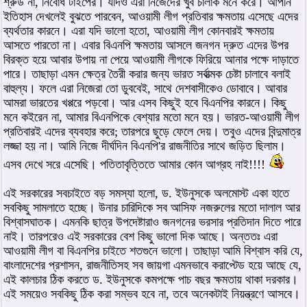
শ্রুড না, নির্বোধ টাইপের। যদিও এরা নিজেদের খুব চালাক মনে করে। আপনি
ইতিহাস দেখলেই বুঝতে পারবেন, আওয়ামী লীগ প্রতিবার ক্ষমতায় এসেছে এদের
ব্যর্থতার কারনে। এরা যদি ভালো হতো, আওয়ামী লীগ কোনবারই ক্ষমতায়
আসতে পারতো না। এবার বিএনপি ক্ষমতায় আসলে জনগন দ্রুত এদের উপর
বিরক্ত হয়ে আবার উপায় না পেয়ে আওয়ামী লীগকে ফিরিয়ে আনার পক্ষে দাড়াতে
পারে। তাছাড়া এমন ক্ষেত্র তৈরী করার জন্য ভারত সর্বাত্মক চেষ্টা চালাবে বলাই
বাহুল্য। ফলে এরা নিজেরা তো ডুববেই, সাথে দেশবাসীকেও ডোবাবে। আবার
আমরা ভারতের খপ্পরে পড়বো। আর এসব কিছুই হবে বিএনপির কারনে। কিছু
মনে কইরেন না, আমার বিএনপিকে বেশ্যার মতো মনে হয়। ভারত-আওয়ামী লীগ
প্রতিবারই এদের ব্যবহার করে; তারপরে ছুড়ে ফেলে দেয়। তবুও এদের বিন্দুমাত্র
লজ্জা হয় না। আমি নিজে দীর্ঘদিন বিএনপি'র রাজনীতির সাথে জড়িত ছিলাম।
এসব দেখে সরে এসেছি। পতিতাবৃত্তিতে আমার কোন আগ্রহ নাই!!!!
এই সরকারের সবচাইতে বড় সমস্যা হলো, ড. ইউনুসকে অলমোস্ট একা হাতে
সবকিছু সামলাতে হচ্ছে। উনার চারিদিকে সব আসিফ নজরুলের মতো দালাল আর
বিশ্বাসঘাতক। এমনকি ছাত্র উপদেষ্টারাও জনগনের ভরসার প্রতিদান দিতে পারে
নাই। তারপরেও এই সরকারের বেশ কিছু ভালো দিক আছে। অন্ততঃ এরা
আওয়ামী লীগ বা বিএনপির চাইতে শতগুনে ভালো। তাছাড়া আমি বিশ্বাস করি যে,
বাংলাদেশের প্রশাসন, রাজনীতিসহ সব জায়গা এমনভাবে করাপ্টেড হয়ে আছে যে,
এই কালচার ঠিক করতে ড. ইউনুসকে কমপক্ষে পাচ বছর ক্ষমতায় থাকা দরকার।
এই সময়েও সবকিছু ঠিক করা সম্ভব হবে না, তবে অনেকটাই নিয়ন্ত্রণে আসবে।