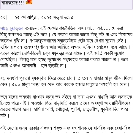
মাদারচোদ!!!!
২২|
২৫ শে এপ্রিল, ২০২৫ সন্ধ্যা ৬:১৪
সাড়ে চুয়াত্তর
বলেছেন: এই দেশের রাজনৈতিক অঙ্গন মা… চো….. দে ভরা।
কিছু জনগণও আছে এই দলে। যে কারণে আমরা ভালো কিছু চাই না এবং নিজেদের
ভালোও বুঝি না। গণঅভ্যুত্থানের ম্যানডেটকে ছোট করে দেখার সুযোগ নেই।
হাসিনার পতন হলেও প্রশাসন আর আর্মিতে এখনও হাসিনার লোকেরা বসে আছে।
এদের কারণে দেশি-বিদেশী চক্র ষড়যন্ত্র করে যাচ্ছে। এই জাতি একটা সুযোগ
পেয়েছিল। কিন্তু মনে হচ্ছে সুযোগের সদ্ব্যবহার আমরা করতে পারবো না। তবে
আমি এখনও আশাবাদী। হাল ছাড়ছি না।
বড় দলগুলি পুরানো ব্যবস্থায় ফিরে যেতে চায়। তাহলে ২ হাজার মানুষ জীবন দিলো
কেন। ৫০০ মানুষ অন্ধ হল কেন আর কয়েক হাজার মানুষের অঙ্গহানি হল কেন।
তবে যাদের ক্ষমতায় যাওয়ার জন্য তর সইছে না তারা এখনও বাঙালি আম জনতাকে
চিনতে পারে নাই। ক্ষমতায় গিয়ে বাড়াবাড়ি করলে তাদের অবস্থা আওয়ামীলীগদের
চেয়েও খারাপ হবে। হাসিনা আর্মি, গোয়েন্দা, পুলিশ, ছাত্রলীগ, যুবলীগ দিয়া পারে
নাই।
এই দেশের জন্য দরকার একজন শক্ত এবং সৎ শাসক যে সামরিক এবং বেসামরিক