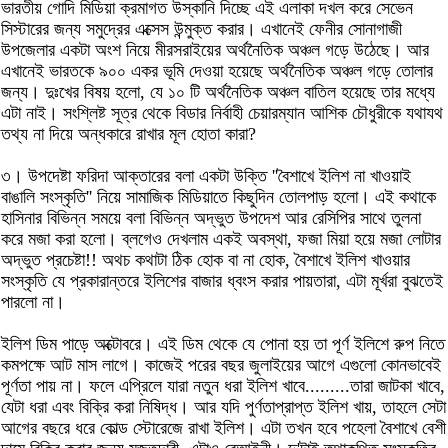
ভারতীয় গোদি মিডিয়া ক্রমাগত উস্কানি দিচ্ছে এই এলাকা দখল করে সেভেন
সিস্টারের জন্য সমুদ্রের এক্সেস উন্মুক্ত করার। এখানেই ফেনীর সোনাগাজী
উপজেলার একটা অংশ নিয়ে মীরসরাইয়ের অর্থনৈতিক অঞ্চল গড়ে উঠেছে। আর
এখানেই ভারতকে ৯০০ একর ভূমি দেওয়া হয়েছে অর্থনৈতিক অঞ্চল গড়ে তোলার
জন্য। দুঃখের বিষয় হলো, যে ১০ টি অর্থনৈতিক অঞ্চল বাতিল হয়েছে তার মধ্যে
এটা নাই। সংশ্লিষ্ট সূত্র থেকে বিডার নির্বাহী চেয়ারম্যান আশিক চৌধুরীকে যথাযথ
তথ্য না দিয়ে অন্ধকারে রাখার মূল হোতা কারা?
৩। উপদেষ্টা ফরিদা আক্তারের বলা একটা উক্তি ''বৈশাখে ইলিশ না খাওয়াই
বাঙালি সংস্কৃতি'' নিয়ে সামাজিক মিডিয়াতে কিছুদিন তোলপাড় হলো। এই কথাকে
হাসিনার বিভিন্ন সময়ে বলা বিভিন্ন অদ্ভুত উপদেশ আর রেসিপির সাথে তুলনা
করে মজা করা হলো। ব্লগেও দেখলাম একই অবস্থা, ফজা মিয়া হয়ে মজা লোটার
অদ্ভুত প্রচেষ্টা!! অথচ কথাটা ঠিক হোক বা না হোক, বৈশাখে ইলিশ খাওয়ার
সংস্কৃতি যে প্রকারান্তরে ইলিশের বাজার ধ্বংস করার পায়তারা, এটা মূর্খরা বুঝতেই
পারলো না।
ইলিশ ডিম পাড়ে অক্টোবরে। এই ডিম থেকে যে পোনা হয় তা পূর্ণ ইলিশে রুপ নিতে
কমপক্ষে আট মাস লাগে। কাজেই পরের বছর জুলাইয়ের আগে এগুলো কোনভাবেই
পূর্ণতা পায় না। ফলে এপ্রিলে যারা নতুন ধরা ইলিশ খাবে.........তারা জাটকা খাবে,
যেটা ধরা এবং বিক্রি করা নিষিদ্ধ। আর যদি পুর্ণতাপ্রাপ্ত ইলিশ খায়, তাহলে সেটা
আগের বছরে ধরে কোল্ড স্টোরেজে রাখা ইলিশ। এটা তখন হবে পহেলা বৈশাখে বেশী