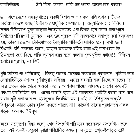
কনফিউজড...........উনি নিজে আবাল, নাকি জনগনকে আবাল মনে করেন?
৬। বাংলাদেশের স্বাস্থ্যখাতের একটা বিশাল আশার কথা বলি এবার। চীনের
অর্থায়নে দেশে হচ্ছে তিনটা অত্যাধুনিক হাসপাতাল। অন্যদিকে ২.২ বিলিয়ন
ডলার বিনিয়োগে যুক্তরাষ্ট্রের উদ্যোক্তাদের এক বিশাল হাসপাতাল কমপ্লেক্স
নির্মানের পরিকল্পনা চুড়ান্ত। এই দুই প্রকল্প যদি সফলভাবে সমাপ্ত করা সম্ভবপর
হয়, তাহলে দেশের চিকিৎসাখাতে বৈপ্লবিক পরিবর্তন সাধিত হবে। কথা হলো
বিএনপি যদি ক্ষমতায় আসে, তাহলে ভারতকে চটিয়ে তারা এই কাজগুলো কি
ঠিকমতো হতে দিবে, নাকি স্যামসাংয়ের মতো ঘটনার পুনরাবৃত্তি ঘটাবে!!! বিলিয়ন
ডলারের প্রশ্ন, নয় কি?
খুনী হাসিনা গং পালিয়েছে। কিন্তু তাদের দোসররা সরকারের প্রশাসনে, পুলিশে আর
সেনাবাহিনীতে এখনও পূর্ণমাত্রায় সক্রিয়। এদের সরাসরি মদদ দিচ্ছে ভারতের ''র''
আর তাদের কাছ থেকে ক্ষমতা দখলের আশ্বাস পাওয়া আমাদের দেশের কয়েকটা
প্রধান রাজনৈতিক দল। এদের কাজই হলো এই সরকারের প্রতিটা কাজে পদে পদে
বাধার সৃষ্টি করা আর ড. ইউনুসকে বিতর্কিত করা। এই ড. ইউনুসের জন্যই
বিশ্বমঞ্চে ভারত কোন সুবিধা করতে পারছে না। কাজেই তাদের প্রধানতম একক
শত্রু এখন ড. ইউনুস।
আরো উদ্বেগের বিষয় হলো, খোদ উপদেষ্টা পরিষদের কয়েকজন উপদেষ্টাও তলে
তলে এই একই এজেন্ডা দ্বারা পরিচালিত হচ্ছে। অন্ততঃ তথ্য-উপাত্ত তাই