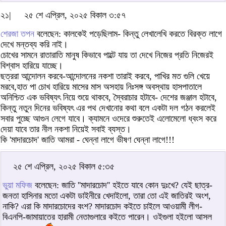
২১|
২৫ শে এপ্রিল, ২০২৫ বিকাল ৩:৫৭
শেরজা তপন
বলেছেন: কালকেই পড়েছিলাম- কিন্তু লেখালেখি করতে বিরক্ত লাগে
দেখে মন্তব্য করি নাই।
চোখের সামনে রাতারাতি মানুষ কিভাবে পাল্টে যায় তা দেখে নিজের প্রতি নিজেরই
বিশ্বাস হারিয়ে যাচ্ছে।
ছত্ররা আন্দোলন করবে-আন্দোলনের নকশা তারাই করবে, পাখির মত গুলি খেয়ে
মরবে,হাত পা চোখ হারিয়ে মাসের মাস অসহায় নিঃসঙ্গ অবস্থায় হাসপাতালে
অনিশ্চিত এক ভবিষ্যৎ নিয়ে শুয়ে থাকবে, স্বৈরাচার হটাবে- দেশের জঞ্জাল হটাবে,
কিন্তু নতুন দিনের ভবিষ্যৎ এর পথ দেখানোর কথা বলে একটা দল গঠন করলেই
সবার পুচ্ছে আগুন লেগে যাবে। ক্যামনে ওদেরে শুরুতেই এলোমেলো ধ্বংস করে
দেয়া যাবে তার নীল নকশা নিয়েই সবাই ব্যস্ত।
কি 'মাদারচোদ' জাতি আমরা - ঘেন্না লাগে ভীষণ ঘেন্না লাগে!!!
২৫ শে এপ্রিল, ২০২৫ বিকাল ৫:৩৫
ভুয়া মফিজ
বলেছেন: জাতি ''মাদারচোদ'' হইতে যাবে কোন দুঃখে? যেই ছাত্র-
জনতা হাসিনার মতো একটা ডাইনীরে খেদাইলো, তারা তো এই জাতিরই অংশ,
নাকি? এরা কি মাদারচোদের বংশ? মাদারচোদ কইতে চাইলে আওয়ামী লীগ-
বিএনপি-জামায়াতের হারামী নেতাগুলারে কইতে পারেন। ওইগুলা হইলো আসল