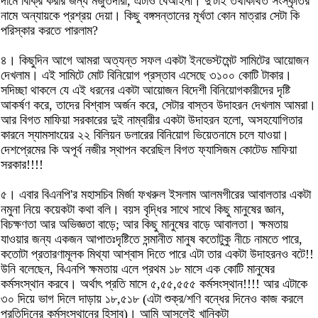
দামে বিক্রি করার জন্য মজুতদারী, এটাও বেআইনী। দু'টাই তথাকথিত সংস্কৃতির
নামে অন্যায়কে প্রশ্রয় দেয়া। কিছু বঙ্গসন্তানের মূর্খতা কোন মাত্রার সেটা কি
পরিস্কার করতে পারলাম?
৪। কিছুদিন আগে আমরা অত্যন্ত সফল একটা ইনভেস্টমেন্ট সামিটের আয়োজন
দেখলাম। এই সামিটে মোট বিনিয়োগ প্রস্তাব এসেছে ৩১০০ কোটি টাকার।
সদিচ্ছা থাকলে যে এই ধরনের একটা আয়োজন বিদেশী বিনিয়োগকারীদের দৃষ্টি
আকর্ষণ করে, তাদের বিশ্বাস অর্জন করে, সেটার বাস্তব উদাহরন দেখলাম আমরা।
আর বিগত মাফিয়া সরকারের দুই নাম্বারীর একটা উদাহরন হলো, অসহযোগিতার
কারনে স্যামসাংয়ের ২২ বিলিয়ন ডলারের বিনিয়োগ ভিয়েতনামে চলে যাওয়া।
দেশপ্রেমের কি অপূর্ব নজীর স্থাপন করেছিল বিগত ফ্যাসিজম কোটেড মাফিয়া
সরকার!!!!
৫। এবার বিএনপি'র মহাসচিব মির্জা ফখরুল ইসলাম আলমগীরের আবালতার একটা
নমুনা নিয়ে কয়েকটা কথা বলি। বয়স বৃদ্ধির সাথে সাথে কিছু মানুষের জ্ঞান,
বিচক্ষণতা আর অভিজ্ঞতা বাড়ে; আর কিছু মানুষের বাড়ে আবালতা। ক্ষমতায়
যাওয়ার জন্য একজন আপাতঃদৃষ্টিতে সন্মানীত মানুষ কতোটুকু নীচে নামতে পারে,
কতোটা প্রতারণামূলক মিথ্যা আশ্বাস দিতে পারে এটা তার একটা উদাহরনও বটে!!
উনি বলেছেন, বিএনপি ক্ষমতায় এলে প্রথম ১৮ মাসে এক কোটি মানুষের
কর্মসংস্থান করবে। অর্থাৎ প্রতি মাসে ৫,৫৫,৫৫৫ কর্মসংস্থান!!!! আর এটাকে
৩০ দিয়ে ভাগ দিলে দাড়ায় ১৮,৫১৮ (এটা শুক্র/শণি বন্ধের দিনেও কাজ করলে
প্রতিদিনের কর্মসংস্থানের হিসাব)। আমি আসলেই খানিকটা