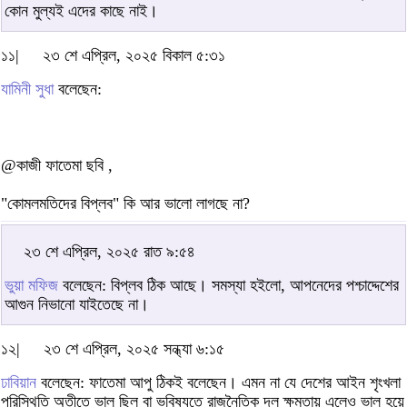
কোন মুল্যই এদের কাছে নাই।
১১|
২৩ শে এপ্রিল, ২০২৫ বিকাল ৫:৩১
যামিনী সুধা
বলেছেন:
@কাজী ফাতেমা ছবি ,
"কোমলমতিদের বিপ্লব" কি আর ভালো লাগছে না?
২৩ শে এপ্রিল, ২০২৫ রাত ৯:৫৪
ভুয়া মফিজ
বলেছেন: বিপ্লব ঠিক আছে। সমস্যা হইলো, আপনেদের পশ্চাদ্দেশের
আগুন নিভানো যাইতেছে না।
১২|
২৩ শে এপ্রিল, ২০২৫ সন্ধ্যা ৬:১৫
ঢাবিয়ান
বলেছেন: ফাতেমা আপু ঠিকই বলেছেন। এমন না যে দেশের আইন শৃংখলা
পরিস্থিতি অতীতে ভাল ছিল বা ভবিষ্যতে রাজনৈ্তিক দল ক্ষমতায় এলেও ভাল হয়ে