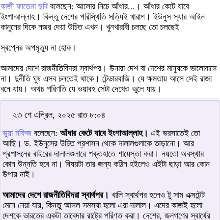
কাজী ফাতেমা ছবি
বলেছেন: আলোর নিচে আঁধার...। আঁধার কেটে যাবে
ইংশাআল্লাহ। কিন্তু দেশের পরিস্থিতি সত্যিই খারাপ। ইউনুস স্যার আইন
কানুনের দিকে নজর দেয়া উচিত এখন। খুনখারাবী চলছে তো চলছেই
স্বপ্নের অপমৃত্যু না হোক।
আমাদের দেশে রাজনীতিবিদরা স্বার্থপর। উনারা দেশ বা দেশের মানুষকে ভালোবাসে
না। দুর্নীতি ঘুষ এসব চলতেই থাকে। টেন্ডারবাজি। যে ক্ষমতায় আসে সেই রাজা
বনে যায়। অথচ পরিণতি যে ভয়াবহ সেটা দেখেও ভুলে যায়।
২৩ শে এপ্রিল, ২০২৫ রাত ৮:০৪
ভুয়া মফিজ
বলেছেন:
আঁধার কেটে যাবে ইংশাআল্লাহ।
এই ভরসাতেই তো
আছি। ড. ইউনুসের উচিত প্রশাসন থেকে দালালগুলাকে তাড়ানো। আর
প্রশাসনের বাইরের দালালগুলারে শক্তহাতে শায়েস্তা করা। নয়তো অবস্থার
কোন উন্নতি হবে না। বিষয়টা তার জন্য কঠিন হইলেও এইটা ছাড়া আর কোন
উপায় নাই।
আমাদের দেশে রাজনীতিবিদরা স্বার্থপর।
খালি স্বার্থপর হলেও টু সাম এক্সটেন্ট
মেনে নেয়া যায়, কিন্তু আসল সমস্যা হলো এরা দালাল। এদের কাজই হলো
দেশকে ভারতের একটা তাবেদার রাষ্ট্রে পরিণত করা। দেশের, জনগণের স্বার্থের