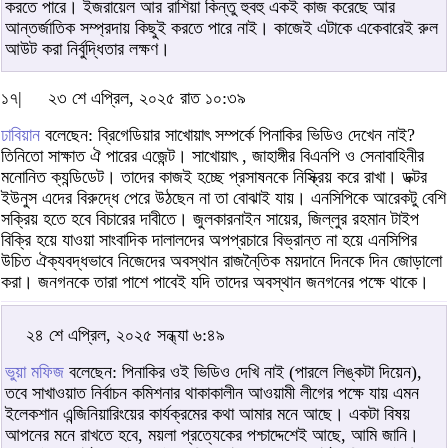
করতে পারে। ইজরায়েল আর রাশিয়া কিন্তু হুবহু একই কাজ করেছে আর
আন্তর্জাতিক সম্প্রদায় কিছুই করতে পারে নাই। কাজেই এটাকে একেবারেই রুল
আউট করা নির্বুদ্ধিতার লক্ষণ।
১৭|
২৩ শে এপ্রিল, ২০২৫ রাত ১০:৩৯
ঢাবিয়ান
বলেছেন: ব্রিগেডিয়ার সাখোয়াৎ সম্পর্কে পিনাকির ভিডিও দেখেন নাই?
তিনিতো সাক্ষাত ঐ পারের এজেন্ট। সাখোয়াৎ , জাহাঙ্গীর বিএনপি ও সেনাবাহিনীর
মনোনিত ক্যন্ডিডেট। তাদের কাজই হচ্ছে প্রসাষনকে নিস্ক্রিয় করে রাখা। ডক্টর
ইউনুস এদের বিরুদ্ধে পেরে উঠছেন না তা বোঝাই যায়। এনসিপিকে আরেকটু বেশি
সক্রিয় হতে হবে বিচারের দাবীতে। জুলকারনাইন সায়ের, জিল্লুর রহমান টাইপ
বিক্রি হয়ে যাওয়া সাংবাদিক দালালদের অপপ্রচারে বিভ্রান্ত না হয়ে এনসিপির
উচিত ঐক্যবদ্ধভাবে নিজেদের অবস্থান রাজনৈ্তিক ময়দানে দিনকে দিন জোড়ালো
করা। জনগনকে তারা পাশে পাবেই যদি তাদের অবস্থান জনগনের পক্ষে থাকে।
২৪ শে এপ্রিল, ২০২৫ সন্ধ্যা ৬:৪৯
ভুয়া মফিজ
বলেছেন: পিনাকির ওই ভিডিও দেখি নাই (পারলে লিঙ্কটা দিয়েন),
তবে সাখাওয়াত নির্বাচন কমিশনার থাকাকালীন আওয়ামী লীগের পক্ষে যায় এমন
ইলেকশান এন্জিনিয়ারিংয়ের কার্যক্রমের কথা আমার মনে আছে। একটা বিষয়
আপনের মনে রাখতে হবে, ময়লা প্রত্যেকের পশ্চাদ্দেশেই আছে, আমি জানি।