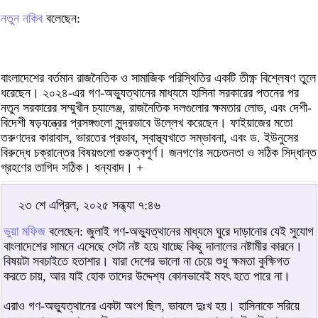
নতুন নকিব
বলেছেন:
বাংলাদেশের বর্তমান রাজনৈতিক ও সামাজিক পরিস্থিতির একটি তীক্ষ্ণ বিশ্লেষণ তুলে
ধরেছেন। ২০২৪-এর গণ-অভ্যুত্থানের মাধ্যমে হাসিনা সরকারের পতনের পর
নতুন সরকারের সম্মুখীন চ্যালেঞ্জ, রাজনৈতিক দলগুলোর ক্ষমতার লোভ, এবং দেশী-
বিদেশী ষড়যন্ত্রের প্রসঙ্গগুলো সুন্দরভাবে উল্লেখ করেছেন। ফাইয়াজের মতো
তরুণদের কারাবাস, ভারতের প্রভাব, স্বাস্থ্যখাতে সম্ভাবনা, এবং ড. ইউনুসের
বিরুদ্ধে চক্রান্তের বিষয়গুলো গুরুত্বপূর্ণ। জনগণের সচেতনতা ও সঠিক সিদ্ধান্ত
গ্রহণের তাগিদ সঠিক। ধন্যবাদ। +
২৩ শে এপ্রিল, ২০২৫ সন্ধ্যা ৭:৪৬
ভুয়া মফিজ
বলেছেন: জুলাই গণ-অভ্যুত্থানের মাধ্যমে ঘুরে দাড়ানোর যেই সুযোগ
বাংলাদেশের সামনে এসেছে সেটা নষ্ট হয়ে যাচ্ছে কিছু দালালের নষ্টামীর কারনে।
বিষয়টা সবচাইতে হতাশার। যারা দেশের ভালো না চেয়ে শুধু ক্ষমতা কুক্ষিগত
করতে চায়, আর যাই হোক তাদের উদ্দেশ্য কোনভাবেই মহৎ হতে পারে না।
এরাও গণ-অভ্যুত্থানের একটা অংশ ছিল, ভাবলে দুঃখ হয়। হাসিনাকে সরিয়ে