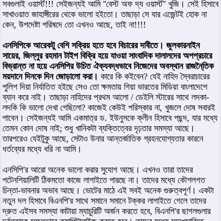
সবগুলাই ওয়ার্স্ট!!! সেইজন্যই আমি ''বেস্ট অফ দ্য ওয়ার্স্ট'' খুজি। সেই হিসাবে
সাখাওয়াত জাহাঙ্গীরের থেকে ভালো হইতো। তাছাড়া সে যার এজেন্টই হোক না
কেন, উপদেষ্টা পরিষদে তো এখনও আছে, তাই না!!!!
এনসিপিকে আরেকটু বেশি সক্রিয় হতে হবে বিচারের দাবীতে। জুলকারনাইন
সায়ের, জিল্লুর রহমান টাইপ বিক্রি হয়ে যাওয়া সাংবাদিক দালালদের অপপ্রচারে
বিভ্রান্ত না হয়ে এনসিপির উচিত ঐক্যবদ্ধভাবে নিজেদের অবস্থান রাজনৈ্তিক
ময়দানে দিনকে দিন জোড়ালো করা।
কারে কি কইবেন? যেই নাহিদ স্বৈরাচারের
পুলিশ দিয়া নির্যাতিত হইছে সেও তো ক্ষমতায় গিয়া ভারতের মিডিয়া বাংলাদেশে
ব্যান করে নাই। তাছাড়া নাহিদের প্রথম আলো / ডেইলি স্টারের সাথে লদকা-
লদকি কি ভালো দেখা গেছিলো? কাজেই কেউই পরিস্কার না, খুজলে দোষ সবারই
পাবেন। সেইজন্যই আমি একমাত্র ড. ইউনুসকে ক্লীন হিসাবে পছন্দ, যার মধ্যে
তেমন কোন দোষ নাই; শুধু খানিকটা ব্যক্তিত্বের দৃঢ়তার সমস্যা আছে।
তারপরেও যেইটুকু আছে, সেটাও উনার আন্তর্জাতিক গ্রহনযোগ্যতার কারনে
ধর্তব্যের মধ্যে ধরি না আমি।
এনসিপি'র আরো অনেক ভালো করার সুযোগ আছে। এখনও তারা তাদের
পটেনশিয়ালিটি ঠিকমতো কাজে লাগাইতে পারছে না। তাদের মধ্যে কৌশলগত
চিন্তা-ভাবনার অভাব আছে। ভোটের মাঠে এই সবই অনেক গুরুত্বপূর্ণ। একটা
নতুন দল হিসাবে বিএনপি'র সাথে সমানে সমানে টক্কর লাগাইতে গেলে তাদের
দ্রুত এইসব সমস্যা কাটায়া ম্যাচুরিটি অর্জন করতে হবে, বিএনপি'র ছাগলগুলার