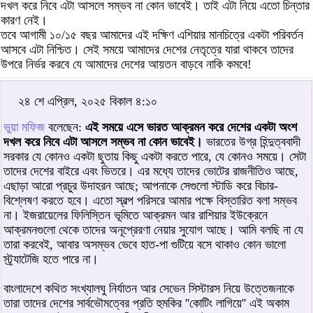
দখল করে নিবে এটা আসলে সম্ভব না কোন ভাবেই। তাই এটা নিয়ে এতো চিন্তার
কারণ নেই।
তবে আগামী ১০/১৫ বছর আমাদের এই দক্ষিণ এশিয়ার মানচিত্রে একটা পরিবর্তন
আসবে এটা নিশ্চিত। সেই সময়ে আমাদের দেশের নেতৃত্রে যারা থাকবে তাদের
উপরে নির্ভর করবে যে আমাদের দেশের আয়তন বাড়বে নাকি কমবে!
২৪ শে এপ্রিল, ২০২৫ বিকাল ৪:১০
ভুয়া মফিজ
বলেছেন:
এই সময়ে এসে ভারত আক্রমন করে দেশের একটা অংশ
দখল করে নিবে এটা আসলে সম্ভব না কোন ভাবেই।
ভারতের উগ্র হিন্দুত্ববাদী
সরকার যে কোনও একটা ছুতায় কিছু একটা করতে পারে, যে কোনও সময়ে। সেটা
তাদের দেশের বাইরে এবং ভিতরে। এর মধ্যে তাদের ভোটের রাজনীতিও আছে,
এছাড়া আরো প্রচুর উদাহরন আছে; আপনাকে সেগুলো স্টাডি করে বিচার-
বিশ্লেষণ করতে হবে। এতো স্বল্প পরিসরে আমার পক্ষে বিস্তারিত বলা সম্ভব
না। ইজরায়েলের ফিলিস্তিন ভূমিতে আক্রমন আর রাশিয়ার ইউক্রেনে
আক্রমনগুলো থেকে তাদের অনূপ্রেরণা নেয়ার সুযোগ আছে। আমি বলছি না যে
তারা করবেই, আবার অসম্ভব ভেবে হাত-পা গুটিয়ে বসে থাকাও কোন ভালো
স্ট্র্যাটেজি হতে পারে না।
বাংলাদেশে কথিত সংখ্যালঘু নির্যাতন আর সেভেন সিস্টারস নিয়ে উত্তেজনাকে
তারা তাদের দেশের সার্বভৌমত্বের প্রতি হুমকির ''কোটিং লাগিয়ে'' এই অকাম