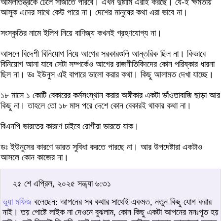
আমলাতন্ত্রকে ঢেলে সাজাতে পারবে। এখন দুষ্টামি এরাই করছে। যে-ই ক্ষমতায়
আসুক এদের সাথে কেউ পারে না। দেশের মানুষের কথা এরা ভাবে না।
সংস্কৃতির নামে ইলিশ নিয়ে বাণিজ্য কখনই গ্রহণযোগ্য না।
আসলে বিদেশী বিনিয়োগ নিয়ে আগের সরকারগুলি আন্তরিক ছিল না। কিভাবে
বিনিয়োগ আনা যাবে সেটা সম্পর্কেও আগের রাজনীতিবিদদের কোন পরিষ্কার ধারনা
ছিল না। ডঃ ইউনুস এই বাপারে ভালো করার কথা। কিছু আলামত দেখা যাচ্ছে।
১৮ মাসে ১ কোটি বেকারের কর্মসংস্থান করার অঙ্গীকার একটা ভাঁওতাবাজি ছাড়া আর
কিছু না। তাহলে তো ১৮ মাস পরে দেশে কোন বেকারই থাকার কথা না।
বিএনপি ভারতের কারণে চাইবে রোগীরা ভারতে যাক।
ডঃ ইউনুসের কারণে ভারত সুবিধা করতে পারছে না। আর উপদেষ্টারা একটাও
আসলে কোন কাজের না।
২৫ শে এপ্রিল, ২০২৫ সন্ধ্যা ৬:৩১
ভুয়া মফিজ
বলেছেন: আপনের সব কথার সাথেই একমত, নতুন কিছু যোগ করার
নাই। তয় পোষ্টে লাইক না দেওনে বুঝলাম, কোন কিছু একটা আপনের মনঃপূত হয়