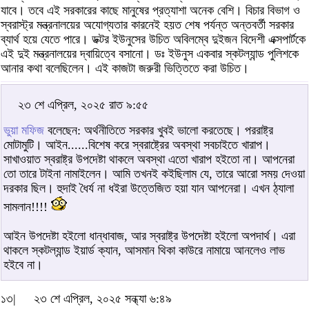
যাবে। তবে এই সরকারের কাছে মানুষের প্রত্যাশা অনেক বেশি। বিচার বিভাগ ও
স্বরাস্ট্র মন্ত্রনালয়ের অযোগ্যতার কারনেই হয়ত শেষ পর্যন্ত অন্তবর্তী সরকার
ব্যার্থ হয়ে যেতে পারে। ডক্টর ইউনুসের উচিত অবিলম্বে দুইজন বিদেশী এক্সপার্টকে
এই দুই মন্ত্রনালয়ের দ্বায়িত্বে বসানো। ডঃ ইউনুস একবার স্কটল্যান্ড পুলিশকে
আনার কথা বলেছিলেন। এই কাজটা জরুরী ভিত্তিতে করা উচিত।
২৩ শে এপ্রিল, ২০২৫ রাত ৯:৫৫
ভুয়া মফিজ
বলেছেন: অর্থনীতিতে সরকার খুবই ভালো করতেছে। পররাষ্ট্র
মোটামুটি। আইন......বিশেষ করে স্বরাষ্ট্রের অবস্থা সবচাইতে খারাপ।
সাখাওয়াত স্বরাষ্ট্র উপদেষ্টা থাকলে অবস্থা এতো খারাপ হইতো না। আপনেরা
তো তারে টাইনা নামাইলেন। আমি তখনই কইছিলাম যে, তারে আরো সময় দেওয়া
দরকার ছিল। হুদাই ধৈর্য না ধইরা উত্তেজিত হয়া যান আপনেরা। এখন ঠ্যালা
সামলান!!!!
আইন উপদেষ্টা হইলো ধান্ধাবাজ, আর স্বরাষ্ট্র উপদেষ্টা হইলো অপদার্থ। এরা
থাকলে স্কটল্যান্ড ইয়ার্ড ক্যান, আসমান থিকা কাউরে নামায়ে আনলেও লাভ
হইবে না।
১৩|
২৩ শে এপ্রিল, ২০২৫ সন্ধ্যা ৬:৪৯