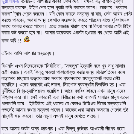
ভুয়া মফিজ
বলেছেন: আপনারে একটা টিপস দেই। যখনই বড় বা গুরুত্বপূর্ণ
মন্তব্য করবেন, টাইপ শেষ হলে পুরাটা কপি করবেন আগে। তারপরে ''প্রকাশ
করুন'' ট্যাব প্রেস করবেন। যদি কোন কারনে মন্তব্য না যায়, সেটা আবার পেস্ট
করতে পারবেন, অথবা অন্য কোথাও সংরক্ষণও করতে পারবেন যাতে সুবিধাজনক
সময়ে আবার করতে পারেন। এতে মেজাজ খারাপ হবে না কিংবা আবার সেটা টাইপ
করার কষ্ট করতে হবে না। আমার কয়েকবার এমনটা হওয়ার পর থেকে আমি এই
কাজ করি!!!
এইবার আসি আপনার মন্তব্যে।
বিএনপি এখন নিজেদেরকে ''নির্যাতিত'', ''মজলুম'' ইত্যাদি বলে খুব সাধু সাজার
চেষ্টা করছে। এরাই কিন্তু ক্ষমতা পাকাপোক্ত করার জন্য বিচারপতিদের বয়স
বাড়ানোর মাধ্যমে তত্ত্বাবধায়ক সরকার ব্যবস্থাকে ম্যানুপ্যুলেট করার চেষ্টা
করেছিল। এদের কারনেই এই দারুন, নিরপেক্ষ ব্যবস্থাটা বিতর্কিত হয়। এরা
দূর্নীতিতে বিশ্ব-চ্যাম্পিয়নও হয়েছিল। আরো বহুবিধ কারনে এখন মানুষ এদের
বিশ্বাস করে না। সেই কারনেই এরা নির্বাচনের কথা বললেই সাধারন মানুষ এদের
গালাগালি করে। ইউটিউবে এই ধরনের যে কোনও ভিডিওর নীচের মন্তব্যগুলি
পড়লেই আমার কথার সত্যতা পাবেন। কাজেই এরা আবার ক্ষমতায় গেলেই দুই
নাম্বারী শুরু করবে। তার নমুনা এখনই মানুষ দেখতে পাচ্ছে।
তবে আমার ভয়টা অন্য জায়গায়। এরা কিন্তু ধুর্ততায় আওয়ামী লীগের মতো