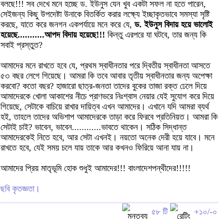
বলছে!!! সব দেখে মনে হচ্ছে ড. ইউনুস যেন খুব একটা সফল না হতে পারেন,
সেইজন্য কিছু উপদেষ্টা উনাকে বিতর্কিত করার লক্ষ্যে ইচ্ছাকৃতভাবে সমস্যা সৃষ্টি
করছে, যাতে করে জনগন একপর্যায়ে মনে করে যে,
ড. ইউনুস বিদায় হয়ে ভালোই
হয়েছে...........আপদ বিদায় হয়েছে!!!
কিন্তু এরপরে যা ঘটবে, তার জন্য কি
সবাই প্রস্তুত?
আমাদের মনে রাখতে হবে যে, প্রথম স্বাধীনতার পরে দ্বিতীয় স্বাধীনতা আসতে
৫৩ বছর লেগে গিয়েছে। আমরা কি তবে আবার তৃতীয় স্বাধীনতার জন্য অপেক্ষা
করবো? কতো বছর? হাজারো ছাত্র-জনতা তাদের বুকের তাজা রক্ত ঢেলে দিয়ে
আমাদেরকে খোলা আকাশের নীচে প্রাণভরে নিঃশ্বাস নেয়ার যেই সুযোগ করে দিয়ে
গিয়েছে, সেটাকে বাচিয়ে রাখার দায়িত্ব এখন আমাদের। এখানে যদি আমরা ব্যর্থ
হই, তাহলে তাদের অভিশাপ আমাদেরকে তাড়া করে ফিরবে প্রতিনিয়ত। আমরা কি
সেটাই চাই? ভাবেন, ভাবেন............ভাবতে থাকেন। সঠিক সিদ্ধান্ত
আমাদেরকেই নিতে হবে, আর সেটা এখনই। নয়তো অনেক দেরী হয়ে যাবে। মনে
রাখতে হবে, যেই সময় চলে যায় তাকে আর কখনও ফিরিয়ে আনা যায় না।
আমাদের প্রিয় মাতৃভূমি হোক শুধুই আমাদের!!! বাংলাদেশপন্থীদের!!!!!
ছবি কৃতজ্ঞতা।
৫৮ টি
+১০/-০