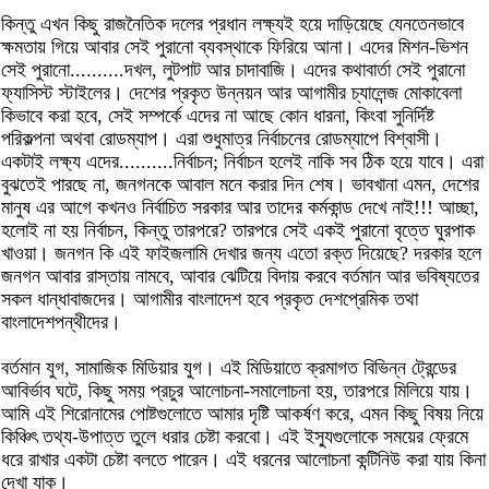
কিন্তু এখন কিছু রাজনৈতিক দলের প্রধান লক্ষ্যই হয়ে দাড়িয়েছে যেনতেনভাবে
ক্ষমতায় গিয়ে আবার সেই পুরানো ব্যবস্থাকে ফিরিয়ে আনা। এদের মিশন-ভিশন
সেই পুরানো..........দখল, লুটপাট আর চাদাবাজি। এদের কথাবার্তা সেই পুরানো
ফ্যাসিস্ট স্টাইলের। দেশের প্রকৃত উন্নয়ন আর আগামীর চ্যালেন্জ মোকাবেলা
কিভাবে করা হবে, সেই সম্পর্কে এদের না আছে কোন ধারনা, কিংবা সুনির্দিষ্ট
পরিকল্পনা অথবা রোডম্যাপ। এরা শুধুমাত্র নির্বাচনের রোডম্যাপে বিশ্বাসী।
একটাই লক্ষ্য এদের..........নির্বাচন; নির্বাচন হলেই নাকি সব ঠিক হয়ে যাবে। এরা
বুঝতেই পারছে না, জনগনকে আবাল মনে করার দিন শেষ। ভাবখানা এমন, দেশের
মানুষ এর আগে কখনও নির্বাচিত সরকার আর তাদের কর্মকান্ড দেখে নাই!!! আচ্ছা,
হলোই না হয় নির্বাচন, কিন্তু তারপরে? তারপরে সেই একই পুরানো বৃত্তে ঘুরপাক
খাওয়া। জনগন কি এই ফাইজলামি দেখার জন্য এতো রক্ত দিয়েছে? দরকার হলে
জনগন আবার রাস্তায় নামবে, আবার ঝেটিয়ে বিদায় করবে বর্তমান আর ভবিষ্যতের
সকল ধান্ধাবাজদের। আগামীর বাংলাদেশ হবে প্রকৃত দেশপ্রেমিক তথা
বাংলাদেশপন্থীদের।
বর্তমান যুগ, সামাজিক মিডিয়ার যুগ। এই মিডিয়াতে ক্রমাগত বিভিন্ন ট্রেন্ডের
আবির্ভাব ঘটে, কিছু সময় প্রচুর আলোচনা-সমালোচনা হয়, তারপরে মিলিয়ে যায়।
আমি এই শিরোনামের পোষ্টগুলোতে আমার দৃষ্টি আকর্ষণ করে, এমন কিছু বিষয় নিয়ে
কিঞ্চিৎ তথ্য-উপাত্ত তুলে ধরার চেষ্টা করবো। এই ইস্যুগুলোকে সময়ের ফ্রেমে
ধরে রাখার একটা চেষ্টা বলতে পারেন। এই ধরনের আলোচনা কন্টিনিউ করা যায় কিনা
দেখা যাক।