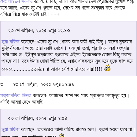
মোঃ মাইদুল সরকার
বলেছেন: কিছু দালাল আর গাদ্দার দেশ প্রেমিকের মুখোশ পড়ে
বসে আছে, এদের মুখোশ খুলতে হবে, দেশের সব খাতে সংস্কার করে দেশকে
এগিয়ে নিয়ে যাক সেটাই চাই।+++
২৩ শে এপ্রিল, ২০২৫ দুপুর ১২:৪৩
ভুয়া মফিজ
বলেছেন: এদের মুখোশ খোলার আর বাকী নাই কিছু। যাদের ন্যুনতম
বুদ্ধি-বিবেচনা আছে তারা সবাই বোঝে। সমস্যা হলো, প্রশাসনে এরা সংখ্যায়
বেশী আর ড. ইউনুস ভদ্রলোক হওয়াতে এইসব ইতরদেরকে তেমন কিছু করতে
পারছে না। তবে উনার বোঝা উচিত যে, এরাই একসময়ে সুই হয়ে ঢুকে ফাল হয়ে
বেরুবে............ততদিনে না আবার বেশি দেরি হয়ে যায়!!!!!
৩|
২৩ শে এপ্রিল, ২০২৫ দুপুর ১২:৪৯
মহাজাগতিক চিন্তা
বলেছেন: আমাদের দেশে সব সময় স্বপ্নের অপমৃত্যূ হয়।
এটাই আমরা দেখে আসছি।
২৩ শে এপ্রিল, ২০২৫ দুপুর ২:৫৪
ভুয়া মফিজ
বলেছেন: তারপরেও আশা বাচিয়ে রাখতে হবে। হতাশ হওয়া যাবে না।