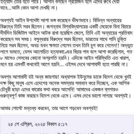
ইত্যাদি তৈরি হতে পারে। আপনি বলছেন প্রয়োজন হলে এদের রুখে দেয়া
যাবে...আমি কোন আশা দেখছি না।
অবশ্যই আইন উপদেষ্টা আশা ভঙ্গ করেছেন ভীষণভাবে। বিভিন্ন অন্যায়ের
বিরুদ্ধে তিনি সরব ছিলেন। জগন্নাথ বিশ্ববিদ্যালয়ের একটি মেয়েকে বিনা বিচারে
দীর্ঘদিন ডিজিটাল আইনে আটক রাখা হয়েছিল জেলে, তিনি এই অন্যায়ের প্রতিবাদ
করেছেন সব সময়। বসুন্ধরার বিরুদ্ধে সরব ছিলেন, ভারতের সাথে পানি চুক্তি
নিয়ে সরব ছিলেন, অথচ যখন ক্ষমতা পেলেন তখন তিনি চুপ করে গেলেন!! অদ্ভুত
লাগে ভাবতে, যেসব আলোচিত হত্যাকাণ্ডের বিচার পাব বলে আশা করেছিলাম, গত
৮ মাসেও সেসবের কোনো অগ্রগতি হয়নি। এদিকে আইন পরিস্থিতি এত খারাপ,
মনে হয় এমনটি কখনোই আগে হয়নি... এইসব দেখে আশাবাদী হতে পারছি না।
অবশ্য আশাবাদী হই অন্য জায়গায়! অধ্যাপক ইউনুসের ডাকে বিদেশ থেকে খুবই
দক্ষ কিছু মানুষ এসে এদেশের অনেক সমস্যার সমাধান করে দিচ্ছেন, এক আশিক
চৌধুরী ছাড়া এদের কারোর কথা খবরে আসেনি! আমাদের একজন ব্লগারও
গুরুত্বপূর্ণ কাজ করছেন বিদেশ থেকে এসে। এসব দেখে ভালো লাগছে অবশ্যই।
আমার পোস্টে মন্তব্য করবেন, তার আগে পড়বেন অবশ্যই!
২৫ শে এপ্রিল, ২০২৫ বিকাল ৫:১৭