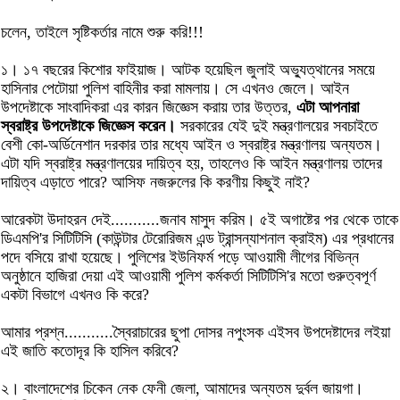
চলেন, তাইলে সৃষ্টিকর্তার নামে শুরু করি!!!
১। ১৭ বছরের কিশোর ফাইয়াজ। আটক হয়েছিল জুলাই অভ্যুত্থানের সময়ে
হাসিনার পেটোয়া পুলিশ বাহিনীর করা মামলায়। সে এখনও জেলে। আইন
উপদেষ্টাকে সাংবাদিকরা এর কারন জিজ্ঞেস করায় তার উত্তর,
এটা আপনারা
স্বরাষ্ট্র উপদেষ্টাকে জিজ্ঞেস করেন।
সরকারের যেই দুই মন্ত্রণালয়ের সবচাইতে
বেশী কো-অর্ডিনেশান দরকার তার মধ্যে আইন ও স্বরাষ্ট্র মন্ত্রণালয় অন্যতম।
এটা যদি স্বরাষ্ট্র মন্ত্রণালয়ের দায়িত্ব হয়, তাহলেও কি আইন মন্ত্রণালয় তাদের
দায়িত্ব এড়াতে পারে? আসিফ নজরুলের কি করণীয় কিছুই নাই?
আরেকটা উদাহরন দেই...........জনাব মাসুদ করিম। ৫ই অগাষ্টের পর থেকে তাকে
ডিএমপি'র সিটিটিসি (কাউন্টার টেরোরিজম এন্ড ট্রান্সন্যাশনাল ক্রাইম) এর প্রধানের
পদে বসিয়ে রাখা হয়েছে। পুলিশের ইউনিফর্ম পড়ে আওয়ামী লীগের বিভিন্ন
অনুষ্ঠানে হাজিরা দেয়া এই আওয়ামী পুলিশ কর্মকর্তা সিটিটিসি'র মতো গুরুত্বপূর্ণ
একটা বিভাগে এখনও কি করে?
আমার প্রশ্ন...........স্বৈরাচারের ছুপা দোসর নপুংসক এইসব উপদেষ্টাদের লইয়া
এই জাতি কতোদূর কি হাসিল করিবে?
২। বাংলাদেশের চিকেন নেক ফেনী জেলা, আমাদের অন্যতম দুর্বল জায়গা।