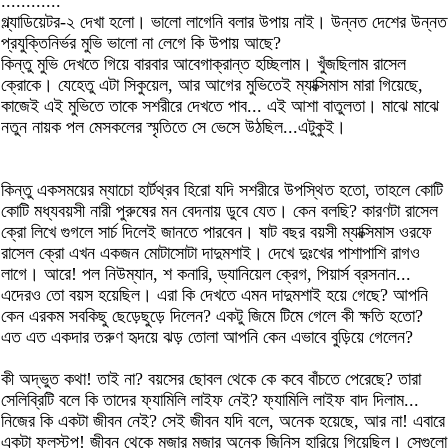
............
গ্ল্যাডিয়েটর-২ দেখা হলো। ভালো লাগেনি বলার উপায় নাই। উন্নত দেশের উন্নত
প্রযুক্তিনির্ভর মুভি ভালো না লেগে কি উপায় আছে?
কিন্তু মুভি দেখতে গিয়ে বারবার আবেগাক্রান্ত হচ্ছিলাম। খুঁজছিলাম রাসেল
ক্রোকে। যেহেতু এটা সিকুয়েল, আর আগের মুভিতেই ম্যাক্সিমাস মারা গিয়েছে,
কাজেই এই মুভিতে তাকে সশরীরে দেখতে পাব... এই আশা বাতুলতা। মাঝে মাঝে
নতুন নায়ক পল মেসকলের স্মৃতিতে সে ভেসে উঠছিল...এটুকুই।
কিন্তু একসময়ের ম্যাচো হার্টথ্রব হিরো যদি সশরীরে উপস্থিত হতো, তাহলে কোটি
কোটি মধ্যবয়সী নারী পুরুষের মন বেদনায় ডুবে যেত। কেন বলছি? কারণটা রাসেল
ক্রো লিখে গুগলে সার্চ দিলেই জানতে পারবেন। ষাট বছর বয়সী ম্যাক্সিমাস ওরফে
রাসেল ক্রো এখন একজন মোটাসোটা দাদুমশাই। দেখে দুঃখের পাশাপাশি রাগও
লাগে। আরে! পল নিউম্যান, শ কনারি, ড্যানিয়েল ক্রেগ, পিয়ার্স ব্রসনান...
এদেরও তো বয়স হয়েছিল। এরা কি দেখতে এমন দাদুমশাই হয়ে গেছে? আপনি
কেন এরকম সবকিছু ছেড়েছুড়ে দিলেন? একটু জিমে টিমে গেলে কী ক্ষতি হতো?
এত এত একদার তরুণ হৃদয়ে ঝড় তোলা আপনি কেন এভাবে বুড়িয়ে গেলেন?
কী অদ্ভুত কথা! তাই না? বয়সের ছোবল থেকে কে কবে বাঁচতে পেরেছে? তারা
সেলিব্রিটি বলে কি তাদের ফ্যামিলি লাইফ নেই? ফ্যামিলি লাইফ বাদ দিলাম...
নিজের কি একটা জীবন নেই? সেই জীবন যদি বলে, অনেক হয়েছে, আর না! এবারে
একটা ফুলস্টপ! জীবন থেকে মজার মজার অনেক জিনিস হারিয়ে গিয়েছিল। সেগুলো