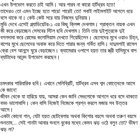
এখন উপভোগ করতে চাই আমি। আর পারব না কারো হার্টথ্রব হতে!
তাদেরও তো এমন ইচ্ছে হতে পারে! পারেই তো! সবাই লাইমলাইট আগলে ধরে
বসে থাকে না। কেউ কেউ সরে যায় নিজস্ব দুনিয়ায়।
মুভি দেখে এসেই গ্ল্যাডিয়েটর-১ এর কিছু ক্লিপ্স দেখলাম। প্রাক্তন নায়ক এখন
কী করে বেড়াচ্ছেন সেসবের স্টিল ছবি দেখলাম। তিনি তার দুইপুত্রকে দুই
বগলদাবা করে রোমের কলোসিয়াম দেখতে গিয়েছিলেন। ছেলেদের মুখে ওয়াও চিহ্ন,
বাপের মুখে ছেলেদের অবাক করে দিতে পারার জন্য গর্বিত হাসি। দাদুমশাই রাসেল
ক্রো বেশ আনন্দে ঘুরে বেড়াচ্ছেন। ক্যামেরার ওপাশে হয়ত তার স্ত্রী হাসিমুখে বাপ
ব্যাটাদের আনন্দ উপভোগ করছেন।
চমৎকার পারিবারিক ছবি। এখানে সেলিব্রিটি, হার্টথ্রব এসব শব্দ কোত্থেকে আসে
কে জানে!
জীবন থেকে যা হারিয়ে যায়, আমরা কেন জানি সেগুলোকে আগলে ধরে বসে থাকতে
বড্ড ভালোবাসি। কেন বাসি নিজেই নিজেকে প্রশ্ন করলে মজার সব উত্তর
আসে।
একটা কোনো গান, যেটা হয়ত ছোটবেলায় অথবা কিশোর বয়সে অথবা তরুণ বয়সে
শুনতাম... সেই গানটা আবার শুনলে বুকের মধ্যে কেমন ঝড় ওঠে বলুন তো? ভীষণ
ঝড় না?