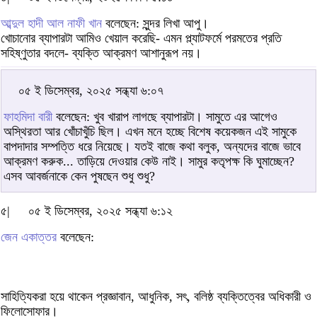
আব্দুল হাদী আল নাফী খান
বলেছেন: সুন্দর লিখা আপু।
খোচানোর ব্যাপারটা আমিও খেয়াল করেছি- এমন প্ল্যাটফর্মে পরমতের প্রতি
সহিষ্ণুতার বদলে- ব্যক্তি আক্রমণ আশানুরূপ নয়।
০৫ ই ডিসেম্বর, ২০২৫ সন্ধ্যা ৬:০৭
ফাহমিদা বারী
বলেছেন: খুব খারাপ লাগছে ব্যাপারটা। সামুতে এর আগেও
অস্থিরতা আর খোঁচাখুঁচি ছিল। এখন মনে হচ্ছে বিশেষ কয়েকজন এই সামুকে
বাপদাদার সম্পত্তি ধরে নিয়েছে। যতই বাজে কথা বলুক, অন্যদের বাজে ভাবে
আক্রমণ করুক... তাড়িয়ে দেওয়ার কেউ নাই। সামুর কতৃপক্ষ কি ঘুমাচ্ছেন?
এসব আবর্জনাকে কেন পুষছেন শুধু শুধু?
৫|
০৫ ই ডিসেম্বর, ২০২৫ সন্ধ্যা ৬:১২
জেন একাত্তর
বলেছেন:
সাহিত্যিকরা হয়ে থাকেন প্রজ্ঞাবান, আধুনিক, সৎ, বলিষ্ঠ ব্যক্তিত্বের অধিকারী ও
ফিলোসোফার।