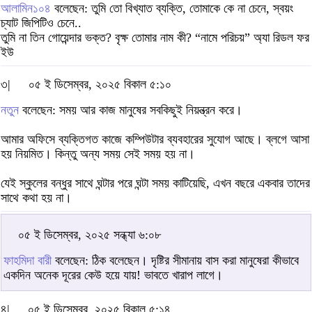
আলামিন১০৪
বলেছেন: তুমি তো বিখ্যাত ব্যক্তি, তোমাকে কে না চেনে, স্বয়ং
চ্যাট জিপিটিও চেনে..
তুমি না তিন গোয়েন্দার ভক্ত? বৃক্ষ তোমার নাম কী? “নামে পরিচয়” অ্যা রিডল ফর
ইউ
৩|
০৫ ই ডিসেম্বর, ২০২৫ বিকাল ৫:১০
নতুন
বলেছেন: সময় আর কাজ মানুষের সবকিছুই নিয়ন্ত্রন করে।
আমার অফিসে ব্যক্তিগত কাজে কম্পিউটার ব্যবহারের সুযোগ আছে। ব্লগে আসা
হয় নিয়মিত। কিন্তু অন্য সময় সেই সময় হয় না।
যেই স্কুলের বন্ধুর সাথে ঘন্টার পরে ঘন্টা সময় কাটিয়েছি, এখন বছরে একবার তাদের
সাথে কথা হয় না।
০৫ ই ডিসেম্বর, ২০২৫ সন্ধ্যা ৬:০৮
ফাহমিদা বারী
বলেছেন: ঠিক বলেছেন। দৃষ্টির সীমানায় বাস করা মানুষেরা কীভাবে
একদিন অনেক দূরের কেউ হয়ে যায়! ভাবতে খারাপ লাগে।
৪|
০৫ ই ডিসেম্বর, ২০২৫ বিকাল ৫:১৪