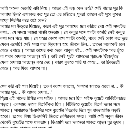
আমি অনেক ভেবেছি এটা নিয়ে। আচ্ছা এই ঝড় কেন ওঠে? সেই গানের সুর কি
আলাদা ছিল? এখনকার কত সুর তো এর চাইতেও সুন্দর! তাহলে এই সুরে বুকের
মধ্যে শিরশির করে ওঠে কেন?
আমার মন উত্তর দিয়েছে, কারণ এই সুর আমাদের মনে করিয়ে দেয় সেই সময়টার
কথা... যে সময়ে আমরা গানটা শুনতাম। যে বন্ধুর সঙ্গে গানটা শুনেছি সেই বন্ধুর
কথা মনে পড়ে যায়। যে ঘরের কোণে বসে গানটা শুনেছি, ঘরের সেই কোণ কত দূরে
ফেলে এসেছি! সেই সময় যারা প্রিয়জন হয়ে জীবনে ছিল... তাদের অনেকেই চলে
গেছে ওপাড়ে। আমরা তাদের কথা ভেবে আকুল হই... সেই সময়টাকে আর ছুঁতে
না পারার বেদনায় আচ্ছন্ন হই। তাই সেই সুরটা আমাদের প্রচণ্ড ছিঁড়েফুঁড়ে
ফেলা বেদনায় আচ্ছন্ন করে দেয়। কারণ বুঝতে পারি যা গেছে... তা চিরতরেই
গেছে। আর ফিরে আসবে না।
শেষ করি এই গান দিয়েই। তরুণ বয়সে শুনতাম, ‘কখনো জানতে চেয়ো না... কী
আমার সুখ... কী আমার বেদনা...’
প্রিয় এই গানের শিল্পীর নাম সাইফ। আমার মনে ছিল সাইফ বুয়েটে আর্কিটেকচারে
পড়ত। একসময় ভালো বিতার্কিকও ছিল। বিটিভিতে বুয়েটের বিতর্ক দলের সঙ্গে
থাকত। সাধারণত ডিএমসির সঙ্গে বুয়েটের বিতর্কের দিনে খুব হাড্ডাহাড্ডি লড়াই
হতো। দুঃখের বিষয় ডিএমসিই জিতত বেশিরভাগ সময়। আমি সেই স্কুল জীবন
থেকেই বুয়েটের পক্ষে থাকতাম। ডিএমসি দলে দলনেতা থাকত আব্দুন নুর তুষার।