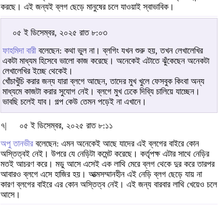
করছে। এই জন্যই ব্লগ ছেড়ে মানুষের চলে যাওয়াই স্বাভাবিক।
০৫ ই ডিসেম্বর, ২০২৫ রাত ৮:০৩
ফাহমিদা বারী
বলেছেন: কথা ভুল না। ব্লগিং যখন শুরু হয়, তখন লেখালেখির
একটা মাধ্যম হিসেবে ভালো কাজ করেছে। অনেকেই এটাতে ঝুঁকেছেন অনেকটা
লেখালেখির ইচ্ছে থেকেই।
খোঁচাখুঁচি করার জন্য যারা ব্লগে আছেন, তাদের মুখ খুলে ফেসবুক কিংবা অন্য
মাধ্যমে কাজটা করার সুযোগ নেই। ব্লগে মুখ ঢেকে দিব্যি চালিয়ে যাচ্ছেন।
ভাবছি চলেই যাব। গল্প কেউ তেমন পড়েই না এখানে।
৭|
০৫ ই ডিসেম্বর, ২০২৫ রাত ৮:১১
অপু তানভীর
বলেছেন: এমন অনেকেই আছে যাদের এই ব্লগের বাইরে কোন
অস্তিত্বই নেই। উপরে যে নেড়িটা কমেন্ট করেছে। কর্তৃপক্ষ এটার সাথে নেড়ির
মতই আচরণ করে। মডু আসে এসেই এক লাথি মেরে ব্লগ থেকে দুর করে তারপর
আবারও ব্লগে এসে হাজির হয়। আত্মসম্মানহীন এই নেড়ি ব্লগ ছেড়ে যায় না
কারণ ব্লগের বাইরে এর কোন অস্তিত্ব নেই। এই জন্য বারবার লাথি খেয়েও চলে
আসে।