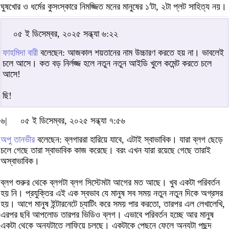
ঘুষখোর ও ধর্মের কুসংস্কারে নিমজ্জিত মনের মানুষের ১'টা, ২টা প্লট সাহিত্য নয়।
০৫ ই ডিসেম্বর, ২০২৫ সন্ধ্যা ৬:২২
ফাহমিদা বারী
বলেছেন: আজকাল শয়তানের নাম উচ্চারণ করতে হয় না। ভাবলেই
চলে আসে। কত বড় নির্লজ্জ হলে নতুন নতুন আইডি খুলে কমেন্ট করতে চলে
আসে!
ছি!
৬|
০৫ ই ডিসেম্বর, ২০২৫ সন্ধ্যা ৭:৫৬
অপু তানভীর
বলেছেন: ব্লগাররা হারিয়ে যাবে, এটাই স্বাভাবিক। যারা ব্লগ ছেড়ে
চলে গেছে তারা স্বাভাবিক কাজ করেছে। বরং এখন যারা রয়েছে গেছে তারাই
অস্বাভাবিক।
ব্লগ শুরুর থেকে ব্লগটা ব্লগ সিস্টেমটা আগের মত আছে। খুব একটা পরিবর্তন
হয় নি। প্রযুক্তির এই এক স্বভাব যে মানুষ সব সময় নতুন নতুন দিকে অগ্রসর
হয়। আগে মানুষ ইন্টারনেটে চ্যাটিং করে সময় পার করতো, তারপর এল লেখালেখি,
এরপর ছবি আপলোড তারপর ভিডিও ব্লগ। এভাবে পরিবর্তন হচ্ছে আর মানুষ
একটা থেকে অন্যটাতে লাফিয়ে চলছে। একটাকে পেছনে ফেলে অন্যটা পছন্দ