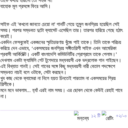
তাকে কথায় হারানো তো সহজ না!
যাহোক মূল প্রসঙ্গে ফিরে আসি।
সাইফ এই 'কখনো জানতে চেয়ো না' গানটি গেয়ে তুমুল জনপ্রিয় হয়েছিল সেই
সময়। পরপর সম্ভবত দুটো ক্যাসেট এসেছিল তার। তারপর হারিয়ে গেছে হঠাৎ
করেই।
একদিন ফেসবুকেই একজনের স্মৃতিচারণায় খুঁজে পাই তাকে। তিনি তাকে পরিচয়
করিয়ে দেন এভাবে, ‘একসময়ের জনপ্রিয় সঙ্গীতশিল্পী সাইফ এখন আমেরিকা
প্রবাসী আর্কিটেক্ট। একটি বাংলাদেশি কমিউনিটির প্রোগ্রামে তাকে পেলাম।’
দেখলাম একটা ফ্যামিলি গেট টুগেদারে মধ্যবয়সী এক ভদ্রলোক গান গাইছেন।
এই বিখ্যাত গানই। সেই গানের সঙ্গে কিছু মধ্যবয়সী নারী বেতাল পদক্ষেপে
সম্ভবত নাচই বলে ওটাকে, সেটা করছেন।
খুব কাছ থেকে ক্যামেরা না নিলে হয়ত চিনতেই পারতাম না একসময়ের প্রিয়
শিল্পীকে।
মনে মনে ভাবলাম... হ্যাঁ এরই নাম সময়। এর ছোবল থেকে কেউই রেহাই পাবে
না।
১২ টি
+২/-০