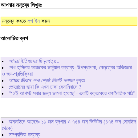
আপনার মন্তব্য লিখুনঃ
মন্তব্য করতে
লগ ইন
করুন
আলোচিত ব্লগ
আমরা ইতিহাসের ছিন্নপত্র...
শেখ হাসিনার আজকের ভার্চুয়াল বক্তব্য: উপস্থাপনা, নেতৃত্বের অভিজ্ঞতা
ও জন-প্রতিক্রিয়া
আমার জীবনে দেখা শ্রেষ্ঠ তিনটি পলায়ন দৃশ্যঃ-
তেহরানের ছায়া কি এখন ঢাকা সেনানিবাসে ?
"‘৫ই আগস্ট সবার জন্য ভালো হয়েছে’- একটি বক্তব্যের রাজনৈতিক পাঠ"
অনলাইনে আছেনঃ
১১
জন ব্লগার ও
৭৫৪
জন ভিজিটর (৪৭৪ জন মোবাইল
থেকে)
সাম্প্রতিক মন্তব্য