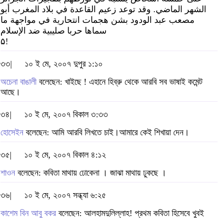
الشهر الماضي. وقد توعد زعيم القاعدة في بلاد المغرب أبو
مصعب عبد الودود بشن هجمات انتحارية في مواجهة ما
سماها حربا صليبية ضد الإسلام
۵!
৩৩|
১০ ই মে, ২০০৭ দুপুর ১:১০
অচেনা বাঙালী
বলেছেন: খাইছে ! এহানে হিব্রু থেকে আরবি সব ভাষাই কমেন্ট
আছে।
৩৪|
১০ ই মে, ২০০৭ বিকাল ৩:৩৩
হোসেইন
বলেছেন: আমি আরবি লিখতে চাই।আমারে কেই শিখায়া দেন।
৩৫|
১০ ই মে, ২০০৭ বিকাল ৪:১২
শাওন
বলেছেন: কবিতা মাথায় ঢোকেনা । জাঝা মাথায় ঢুকছে ।
৩৬|
১০ ই মে, ২০০৭ সন্ধ্যা ৬:২৫
কাশেম বিন আবু বকর
বলেছেন: আলহামদুলিল্লাহ! প্রথম কবিতা হিসেবে খুবই