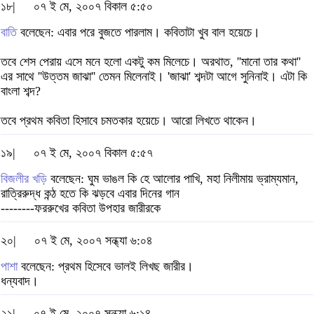
১৮|
০৭ ই মে, ২০০৭ বিকাল ৫:৫০
বাতি
বলেছেন: এবার পরে বুজতে পারলাম। কবিতাটা খুব বাল হয়েচে।
তবে শেস পেরায় এসে মনে হলো একটু কম মিলেচে। অরথাত, ''মানো তার কথা''
এর সাথে ''উত্তম জাঝা'' তেমন মিলেনাই। 'জাঝা' শব্দটা আগে সুনিনাই। এটা কি
বাংলা শব্দ?
তবে প্রথম কবিতা হিসাবে চমতকার হয়েচে। আরো লিখতে থাকেন।
১৯|
০৭ ই মে, ২০০৭ বিকাল ৫:৫৭
বিজলীর খড়ি
বলেছেন: ঘুম ভাঙল কি হে আলোর পাখি, মহা নিলীমায় ভ্রাম্যমান,
রাত্রিরুদ্ধ কন্ঠ হতে কি ঝড়বে এবার দিনের গান
--------ফররুখের কবিতা উপহার জারীরকে
২০|
০৭ ই মে, ২০০৭ সন্ধ্যা ৬:০৪
পাশা
বলেছেন: প্রথম হিসেবে ভালই লিখছ জারীর।
ধন্যবাদ।
২১|
০৭ ই মে, ২০০৭ সন্ধ্যা ৬:১৪