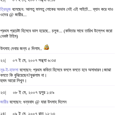
ত্রিভুজ
বলেছেন: আলতু ফালতু লোকের অভাব নেই এই সাইটে... ব্যান করে দাও
ওদের @ জারীর...
প্রথম প্রচেষ্টা হিসেবে ভাল হয়েছে.. চলুক... (কবিতার সাথে তারিখ উল্লেখ করো
নেকষ্ট টাইম)
উৎসাহ দেবার জন্য ৫ দিলাম..
২২|
০৭ ই মে, ২০০৭ সন্ধ্যা ৬:৩৫
নূর-ই-হাফসা
বলেছেন: প্রথম কবিতা হিসেবে বললে বলতে হবে অসাধারন।জাঝা
বলতে কি বুঝিয়েছেন?বুঝলাম না।
হুমম আরো লিখুন।
২৩|
০৮ ই মে, ২০০৭ দুপুর ১:৫৯
জারীর
বলেছেন: ধন্যবাদ @ যারা উৎসাহ দিলেন
২৪|
০৯ ই মে, ২০০৭ রাত ১২:১৩