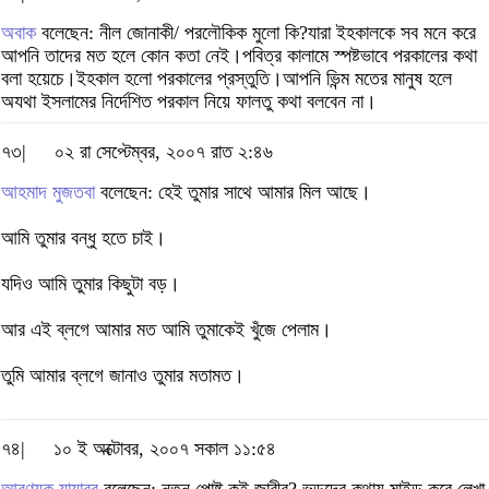
অবাক
বলেছেন: নীল জোনাকী/ পরলৌকিক মুলো কি?যারা ইহকালকে সব মনে করে
আপনি তাদের মত হলে কোন কতা নেই।পবিত্র কালামে স্পষ্টভাবে পরকালের কথা
বলা হয়েচে।ইহকাল হলো পরকালের প্রস্তুতি।আপনি ভিন্ম মতের মানুষ হলে
অযথা ইসলামের নির্দেশিত পরকাল নিয়ে ফালতু কথা বলবেন না।
৭৩|
০২ রা সেপ্টেম্বর, ২০০৭ রাত ২:৪৬
আহমাদ মুজতবা
বলেছেন: হেই তুমার সাথে আমার মিল আছে।
আমি তুমার বন্ধু হতে চাই।
যদিও আমি তুমার কিছুটা বড়।
আর এই ব্লগে আমার মত আমি তুমাকেই খুঁজে পেলাম।
তুমি আমার ব্লগে জানাও তুমার মতামত।
৭৪|
১০ ই অক্টোবর, ২০০৭ সকাল ১১:৫৪