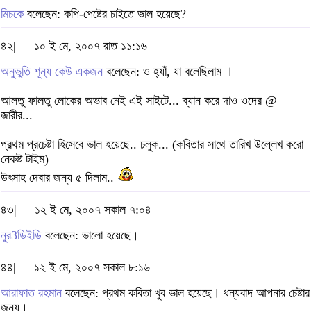
মিচকে
বলেছেন: কপি-পেষ্টের চাইতে ভাল হয়েছে?
৪২|
১০ ই মে, ২০০৭ রাত ১১:১৬
অনুভূতি শূন্য কেউ একজন
বলেছেন: ও হ্যাঁ, যা বলেছিলাম ।
আলতু ফালতু লোকের অভাব নেই এই সাইটে... ব্যান করে দাও ওদের @
জারীর...
প্রথম প্রচেষ্টা হিসেবে ভাল হয়েছে.. চলুক... (কবিতার সাথে তারিখ উল্লেখ করো
নেকষ্ট টাইম)
উৎসাহ দেবার জন্য ৫ দিলাম..
৪৩|
১২ ই মে, ২০০৭ সকাল ৭:০৪
নুর3ডিইডি
বলেছেন: ভালো হয়েছে।
৪৪|
১২ ই মে, ২০০৭ সকাল ৮:১৬
আরাফাত রহমান
বলেছেন: প্রথম কবিতা খুব ভাল হয়েছে। ধন্যবাদ আপনার চেষ্টার
জন্য।