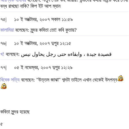
আরণ্যক যাযাবর
বলেছেন: নতুন পোষ্ট কই জারীর? ভন্ডদের কথায় মাইন্ড করে লেখা
বন্ধ রাখছো নাকি? কিপ ইট আপ ম্যান
৭৫|
১০ ই অক্টোবর, ২০০৭ সকাল ১১:৫৯
কালামিয়া
বলেছেন: সুন্দর কবিতা তো! কবি কুতায়?
৭৬|
১০ ই অক্টোবর, ২০০৭ দুপুর ১২:১৫
খ!
বলেছেন: قصيدة جيدة ، وابقاءه حتى رجل يحاول نيس
৭৭|
০৫ ই নভেম্বর, ২০০৭ দুপুর ১২:২৯
বিবেক সত্যি
বলেছেন: "উত্তম জাঝা" শব্দটা তাইলে এখান থেকেই উৎপন্ন
কবিতা সুন্দর হয়েছে
৫