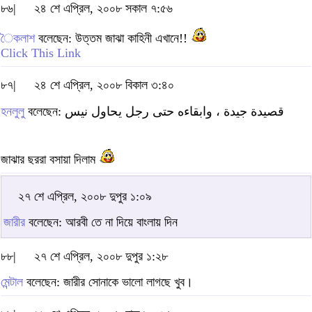
৮৬|
২৪ শে এপ্রিল, ২০০৮ সকাল ৭:৫৬
ৈকলাশ
বলেছেন: উত্তম জাঝা কাহিনী এখানে!!
Click This Link
৮৭|
২৪ শে এপ্রিল, ২০০৮ বিকাল ৩:৪০
হনলুলু
বলেছেন: قصيدة جيدة ، وابقاءه حتى رجل يحاول نيس
জাঝার ছররা বসায়া দিলাম
২৭ শে এপ্রিল, ২০০৮ দুপুর ১:০৯
জারীর
বলেছেন: আরবী তে না দিয়ে বাংলায় দিন
৮৮|
২৭ শে এপ্রিল, ২০০৮ দুপুর ১:২৮
মেন্টাল
বলেছেন: জারীর সোনাকে ভালো লাগছে খুব।