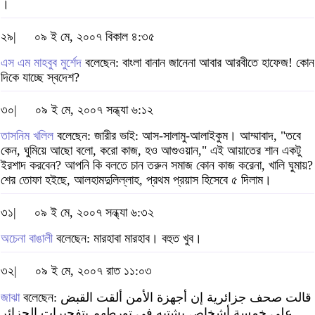
।
২৯|
০৯ ই মে, ২০০৭ বিকাল ৪:৩৫
এস এম মাহবুব মুর্শেদ
বলেছেন: বাংলা বানান জানেনা আবার আরবীতে হাফেজ! কোন
দিকে যাচ্ছে স্বদেশ?
৩০|
০৯ ই মে, ২০০৭ সন্ধ্যা ৬:১২
তাসনিম খলিল
বলেছেন: জারীর ভাই: আস-সালামু-আলাইকুম। আম্মাবাদ, "তবে
কেন, ঘুমিয়ে আছো বলো, করো কাজ, হও আগুওয়ান," এই আয়াতের শান একটু
ইরশাদ করবেন? আপনি কি বলতে চান তরুন সমাজ কোন কাজ করেনা, খালি ঘুমায়?
শের তোফা হইছে, আলহামদুলিল্লাহ, প্রথম প্রয়াস হিসেবে ৫ দিলাম।
৩১|
০৯ ই মে, ২০০৭ সন্ধ্যা ৬:৩২
অচেনা বাঙালী
বলেছেন: মারহাবা মারহাব। বহুত খুব।
৩২|
০৯ ই মে, ২০০৭ রাত ১১:০৩
জাঝা
বলেছেন: قالت صحف جزائرية إن أجهزة الأمن ألقت القبض
على خمسة أشخاص يشتبه في تورطهم بتفجيرات الجزائر