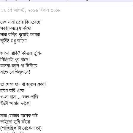
১৯ শে আগস্ট, ২০১৬ বিকাল ৩:৩৮
মেঘ মামা তোর কি হয়েছে
সকাল-সন্ধ্যে কাঁদো
সারা রাত্রি ঘুমোই আমরা
তুমিই শুধু জাগো
জানো নাকি? কাঁদলে তুমি-
পিঙ্কিটা খুব হাসে!
কান্না-জলে গা ভিজিয়ে
মাতে সে উল্লাসে!
তা দেখে যা- গা জ্বলে মোর!
বারণ করি ওকে
ও-না মামা... বড্ড পাজি
উল্টো আমায় ডাকে!
মামা তোমার অনেক কষ্ট
তাইতো তুমি কাঁদো
(পাজিঙ্কি টা বোঝেনা তা)