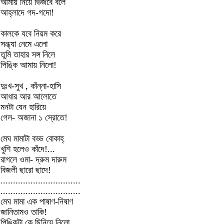
আমায় নিয়ে ভিজবে বলে
আহ্লাদে গদ-গদো!
কালকে যবে নিয়ম করে
সন্ধ্যা নেমে এলো
তুমি তাহার সঙ্গ নিলে
পিঙ্কি আমায় নিলো!
দুঃখ-সুখ , কাঁন্না-হাসি
আধার আর আলোতে
মনটা যেন হারিয়ে
গেল- অজানা ১ স্রোতে!
মেঘ মামাটা বড্ড বোকাহ্
খুশি হলেও কাঁদে!...
রাগলে ওমা- দ্রুম দারুম
বিজলী ছারো ছাদে!
................................
................................
মেঘ মামা এক পাষাণ-নিষাণ
জানিতামও তাকি!
পিঙ্কিটা কে ছিনিয়ে নিলো