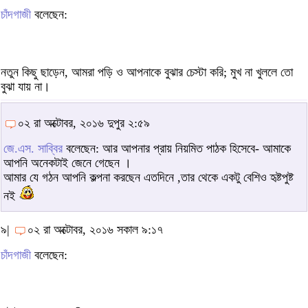
চাঁদগাজী
বলেছেন:
নতুন কিছু ছাড়েন, আমরা পড়ি ও আপনাকে বুঝার চেস্টা করি; মুখ না খুললে তো
বুঝা যায় না।
০২ রা অক্টোবর, ২০১৬ দুপুর ২:৫৯
জে.এস. সাব্বির
বলেছেন: আর আপনার প্রায় নিয়মিত পাঠক হিসেবে- আমাকে
আপনি অনেকটাই জেনে গেছেন ।
আমার যে গঠন আপনি কল্পনা করছেন এতদিনে ,তার থেকে একটু বেশিও হৃষ্টপুষ্ট
নই
৯|
০২ রা অক্টোবর, ২০১৬ সকাল ৯:১৭
চাঁদগাজী
বলেছেন: