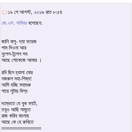
১৯ শে আগস্ট, ২০১৬ রাত ৮:৫৪
জে.এস. সাব্বির
বলেছেন:
জানি বাপু- দ্যা ফয়েজ
পাম দিওনা আর
নুপেল-টুপেল সব
আছে শোকেজে আমার ।
রবি ছিল চ্যালা মোর
নজরুল মহা-শিষ্য!
আমি হচ্ছি মহাগুরু
পায়ে লুটায় বিশ্ব
দম্ভেতে যে বুক ফাটে,
তবুও আছি সামুতে
রাজ করিব বাংলায়
আছে কে হে রুখিতে
¤¤¤¤¤¤¤¤¤¤¤¤¤¤¤