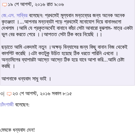
১৯ শে আগস্ট, ২০১৬ রাত ৯:০৬
জে.এস. সাব্বির
বলেছেন: প্রথমেই মূল্যবান মন্তব্যের জন্য অনেক অনেক
কৃতঞ্জতা ।...আপনার মন্তব্যটা পড়ে প্রথমেই মনোযোগ দিয়ে বানানগুলো
দেখলাম ।আমি যে প্রকৃতঅর্থেই বানানে কাঁচা সেটা আবারো বুঝলাম- মাত্র একটা
ভুল বের করতে পেরে ।।আপতত সেটা ঠিক করে নিয়েছি ।।
ছড়াতে আমি একদমই নতুন ।অক্ষড় বিন্যাসের জন্য কিছু বানান নিজ থেকেই
কালপিট করেছি ।এটা কতটুকু উচিত হয়েছে ঠিক ধরতে পারিনি এখনো ।
অন্তমিলের ব্যাপারটা আস্তে আস্তে ঠিক হয়ে যাবে আশা করি...আমি চেষ্টা
করছি ।
আপনাকে ধন্যবাদ সাধু ভাই ।
৩|
২৩ শে আগস্ট, ২০১৬ সকাল ৮:১৫
চাঁদগাজী
বলেছেন:
মেঘকে ধন্যবাদ দেন!