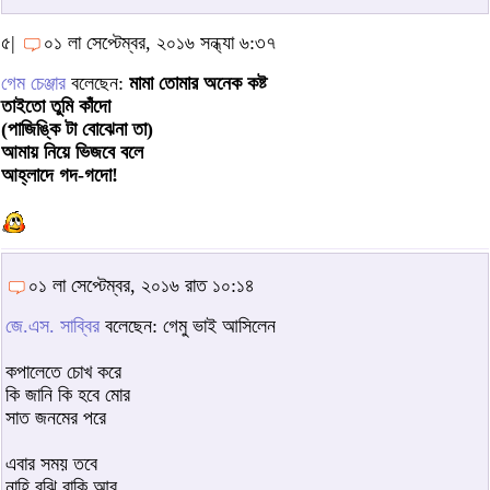
৫|
০১ লা সেপ্টেম্বর, ২০১৬ সন্ধ্যা ৬:৩৭
গেম চেঞ্জার
বলেছেন:
মামা তোমার অনেক কষ্ট
তাইতো তুমি কাঁদো
(পাজিঙ্কি টা বোঝেনা তা)
আমায় নিয়ে ভিজবে বলে
আহ্লাদে গদ-গদো!
০১ লা সেপ্টেম্বর, ২০১৬ রাত ১০:১৪
জে.এস. সাব্বির
বলেছেন: গেমু ভাই আসিলেন
কপালেতে চোখ করে
কি জানি কি হবে মোর
সাত জনমের পরে
এবার সময় তবে
নাহি বুঝি বাকি আর