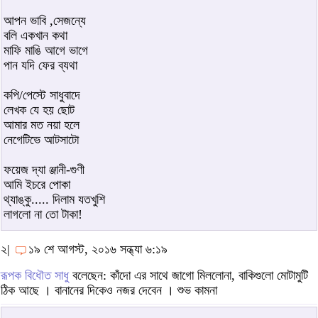
আপন ভাবি ,সেজন্যে
বলি একখান কথা
মাফি মাঙি আগে ভাগে
পান যদি ফের ব্যথা
কপি/পেস্টে সাধুবাদে
লেখক যে হয় ছোট
আমার মত নয়া হলে
নেগেটিভে আটসাটো
ফয়েজ দ্যা ঞ্জানী-গুণী
আমি ইচরে পোকা
থ্যাঙ্কু..... দিলাম যতখুশি
লাগলো না তো টাকা!
২|
১৯ শে আগস্ট, ২০১৬ সন্ধ্যা ৬:১৯
রূপক বিধৌত সাধু
বলেছেন: কাঁদো এর সাথে জাগো মিললোনা, বাকিগুলো মোটামুটি
ঠিক আছে । বানানের দিকেও নজর দেবেন । শুভ কামনা