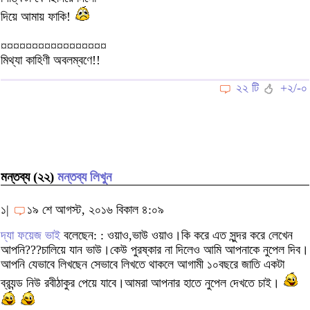
দিয়ে আমায় ফাকি!
¤¤¤¤¤¤¤¤¤¤¤¤¤¤¤¤¤
মিথ্যা কাহিণী অবলম্বণে!!
২২ টি
+২/-০
মন্তব্য (২২)
মন্তব্য লিখুন
১|
১৯ শে আগস্ট, ২০১৬ বিকাল ৪:০৯
দ্যা ফয়েজ ভাই
বলেছেন: : ওয়াও,ভাউ ওয়াও।কি করে এত সুন্দর করে লেখেন
আপনি???চালিয়ে যান ভাউ।কেউ পুরষ্কার না দিলেও আমি আপনাকে নুপেল দিব।
আপনি যেভাবে লিখছেন সেভাবে লিখতে থাকলে আগামী ১০বছরে জাতি একটা
ব্র‍্যন্ড নিউ রবীঠাকুর পেয়ে যাবে।আমরা আপনার হাতে নুপেল দেখতে চাই।