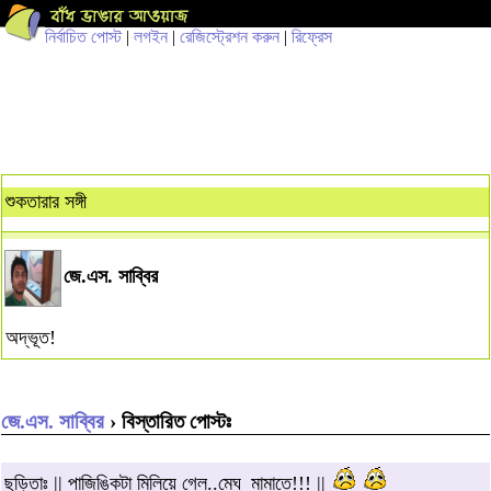
নির্বাচিত পোস্ট
|
লগইন
|
রেজিস্ট্রেশন করুন
|
রিফ্রেস
শুকতারার সঙ্গী
জে.এস. সাব্বির
অদ্ভূত!
জে.এস. সাব্বির
› বিস্তারিত পোস্টঃ
ছড়িতাঃ || পাজিঙ্কিটা মিলিয়ে গেল..মেঘ_মামাতে!!! ||