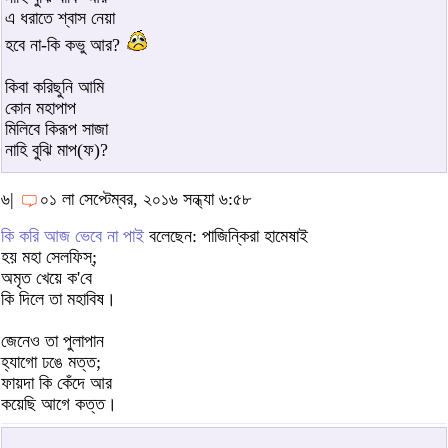
এ ধরাতে শ্বাস নেয়া
হবে না-কি কভু আর?
কিবা করিছুনি আমি
কোন মহাপাপ
মিলিবে কিরূপ সাজা
নাহি বুঝি মাপ(ফ)?
৬|
০১ লা সেপ্টেম্বর, ২০১৬ সন্ধ্যা ৬:৫৮
কি করি আজ ভেবে না পাই
বলেছেন: পাজিন্কিরা হামেষাই
হয় মহা সেলফিস্‌;
অমৃত খেয়ে ক'বে
কি দিলে তা মহাবিষ।
জেনেও তা পুলাপান
হ্যাগো ঢঙে মত্ত;
ফায়দা কি কেঁদে আর
কয়েছি আগে কত্ত।