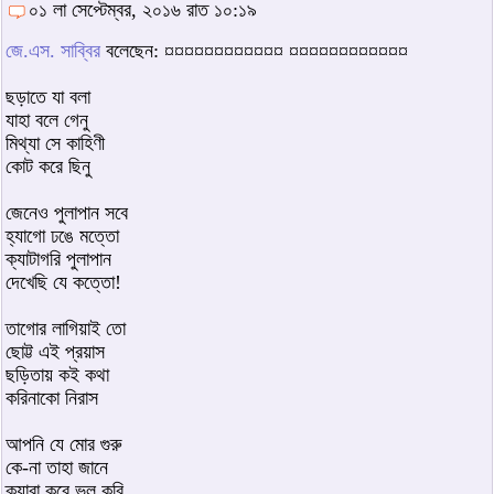
০১ লা সেপ্টেম্বর, ২০১৬ রাত ১০:১৯
জে.এস. সাব্বির
বলেছেন: ¤¤¤¤¤¤¤¤¤¤¤¤ ¤¤¤¤¤¤¤¤¤¤¤¤
ছড়াতে যা বলা
যাহা বলে গেনু
মিথ্যা সে কাহিণী
কোট করে ছিনু
জেনেও পুলাপান সবে
হ্যাগো ঢঙে মত্তো
ক্যাটাগরি পুলাপান
দেখেছি যে কত্তো!
তাগোর লাগিয়াই তো
ছোট্ট এই প্রয়াস
ছড়িতায় কই কথা
করিনাকো নিরাস
আপনি যে মোর গুরু
কে-না তাহা জানে
ক্যাবা করে ভুল করি