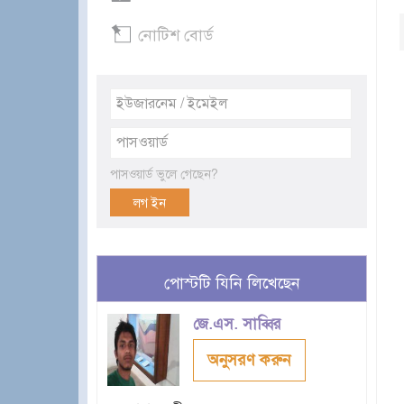
নোটিশ বোর্ড
পাসওয়ার্ড ভুলে গেছেন?
পোস্টটি যিনি লিখেছেন
জে.এস. সাব্বির
অনুসরণ করুন