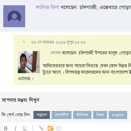
কানিজ রিনা
বলেছেন: চাঁদগাজী, এক্কেবারে গোড়
২৪ শে নভেম্বর, ২০১৬ দুপুর ১২:০২
লেখক
বলেছেন: চাঁদগাজী উপরের মানুষ ।গোড়ায়
আথিতেয়তার জন্য আমরা বিখ্যাত ,যখন কোন উন্নত বি
ট্যুরে আসে । বিপদগ্রস্থ ফরেনারদের জন্য বাংলাদে
এসেছে ।
আপনার মন্তব্য লিখুন
কি বোর্ড বেছে নিন:
ভার্চুয়াল
ফোনেটিক
ইউনিজয়
বিজয়
english