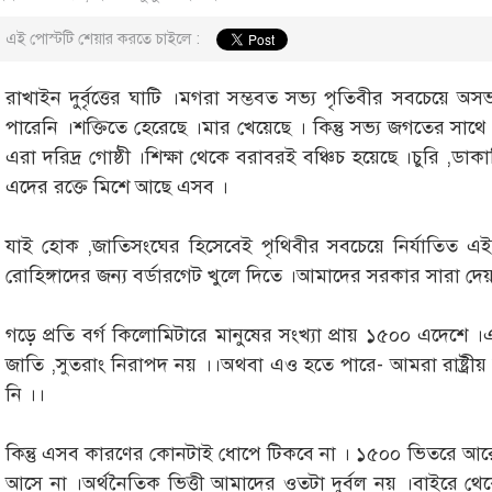
এই পোস্টটি শেয়ার করতে চাইলে :
রাখাইন দুর্বৃত্তের ঘাটি ।মগরা সম্ভবত সভ্য পৃতিবীর সবচেয়ে অসভ
পারেনি ।শক্তিতে হেরেছে ।মার খেয়েছে । কিন্তু সভ্য জগতের সাথে ত
এরা দরিদ্র গোষ্ঠী ।শিক্ষা থেকে বরাবরই বঞ্চিচ হয়েছে ।চুরি ,ড
এদের রক্তে মিশে আছে এসব ।
যাই হোক ,জাতিসংঘের হিসেবেই পৃথিবীর সবচেয়ে নির্যাতিত এই র
রোহিঙ্গাদের জন্য বর্ডারগেট খুলে দিতে ।আমাদের সরকার সারা দে
গড়ে প্রতি বর্গ কিলোমিটারে মানুষের সংখ্যা প্রায় ১৫০০ এদেশে ।
জাতি ,সুতরাং নিরাপদ নয় ।।অথবা এও হতে পারে- আমরা রাষ্ট্রীয় 
নি ।।
কিন্তু এসব কারণের কোনটাই ধোপে টিকবে না । ১৫০০ ভিতরে আর
আসে না ।অর্থনৈতিক ভিত্তী আমাদের ওতটা দুর্বল নয় ।বাইরে 