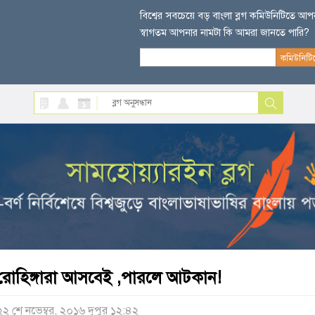
বিশ্বের সবচেয়ে বড় বাংলা ব্লগ কমিউনিটিতে আ
স্বাগতম আপনার নামটা কি আমরা জানতে পারি?
রোহিঙ্গারা আসবেই ,পারলে আটকান!
২২ শে নভেম্বর, ২০১৬ দুপুর ১২:৪২