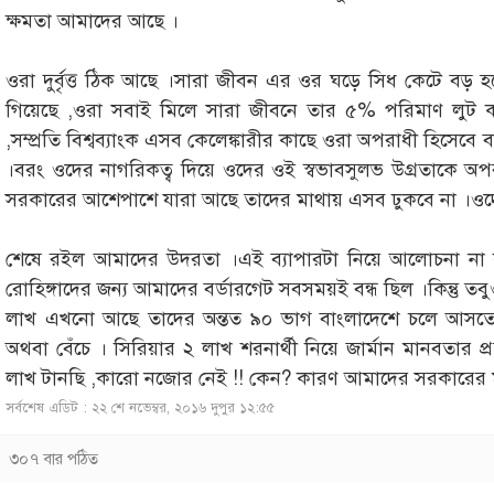
ক্ষমতা আমাদের আছে ।
ওরা দুর্বৃত্ত ঠিক আছে ।সারা জীবন এর ওর ঘড়ে সিধ কেটে বড় হ
গিয়েছে ,ওরা সবাই মিলে সারা জীবনে তার ৫% পরিমাণ লুট করত
,সম্প্রতি বিশ্বব্যাংক এসব কেলেঙ্কারীর কাছে ওরা অপরাধী হিসেবে 
।বরং ওদের নাগরিকত্ব দিয়ে ওদের ওই স্বভাবসুলভ উগ্রতাকে অ
সরকারের আশেপাশে যারা আছে তাদের মাথায় এসব ঢুকবে না ।ওদে
শেষে রইল আমাদের উদরতা ।এই ব্যাপারটা নিয়ে আলোচনা না করে
রোহিঙ্গাদের জন্য আমাদের বর্ডারগেট সবসময়ই বন্ধ ছিল ।কিন্তু তবু
লাখ এখনো আছে তাদের অন্তত ৯০ ভাগ বাংলাদেশে চলে আসতে 
অথবা বেঁচে । সিরিয়ার ২ লাখ শরনার্থী নিয়ে জার্মান মানবতা
লাখ টানছি ,কারো নজোর নেই !! কেন? কারণ আমাদের সরকারের মাথ
সর্বশেষ এডিট : ২২ শে নভেম্বর, ২০১৬ দুপুর ১২:৫৫
৩০৭ বার পঠিত