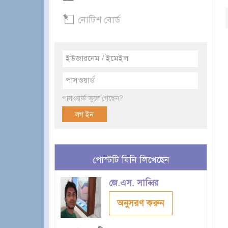
নোটিশ বোর্ড
পাসওয়ার্ড ভুলে গেছেন?
পোস্টটি যিনি লিখেছেন
জে.এস. সাব্বির
অনুসরণ করুন