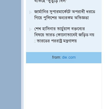
থাকছে ‘ভুতুড়ে বিল’
জার্মানির সুপারমার্কেটে অপরাধী ধরতে
গিয়ে পুলিশের অন্যরকম অভিজ্ঞতা
শেখ হাসিনার ভার্চুয়াল বক্তব্যের
বিষয়ে ভারত কোনোভাবেই জড়িত নয়
: ভারতের পররাষ্ট্র মন্ত্রণালয়
from:
dw.com