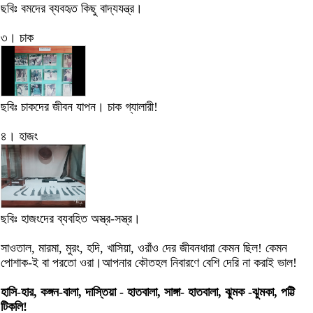
ছবিঃ বমদের ব্যবহৃত কিছু বাদ্যযন্ত্র।
৩। চাক
ছবিঃ চাকদের জীবন যাপন। চাক গ্যালারী!
৪। হাজং
ছবিঃ হাজংদের ব্যবহিত অস্ত্র-সস্ত্র।
সাওতাল, মারমা, মুরং, হদি, খাসিয়া, ওরাঁও দের জীবনধারা কেমন ছিল! কেমন
পোশাক-ই বা পরতো ওরা।আপনার কৌতহল নিবারণে বেশি দেরি না করাই ভাল!
হাসি-হার, কঙ্গন-বালা, দাস্তিয়া - হাতবালা, সাঙ্গা- হাতবালা, ঝুমক -ঝুমকা, পট্টি
টিকলি!