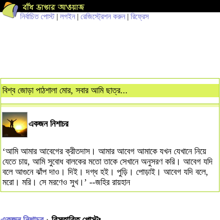
নির্বাচিত পোস্ট
|
লগইন
|
রেজিস্ট্রেশন করুন
|
রিফ্রেস
বিশ্ব জোড়া পাঠশালা মোর, সবার আমি ছাত্র...
একজন নিশাচর
‘আমি আমার আবেগের ক্রীতদাস। আমার আবেগ আমাকে যখন যেখানে নিয়ে
যেতে চায়, আমি সুবোধ বালকের মতো তাকে সেখানে অনুসরণ করি। আবেগ যদি
বলে আগুনে ঝাঁপ দাও। দিই। দগ্ধ হই। পুড়ি। পোড়াই। আবেগ যদি বলে,
মরো। মরি। সে মরণেও সুখ।’ --জহির রায়হান
একজন নিশাচর
› বিস্তারিত পোস্টঃ