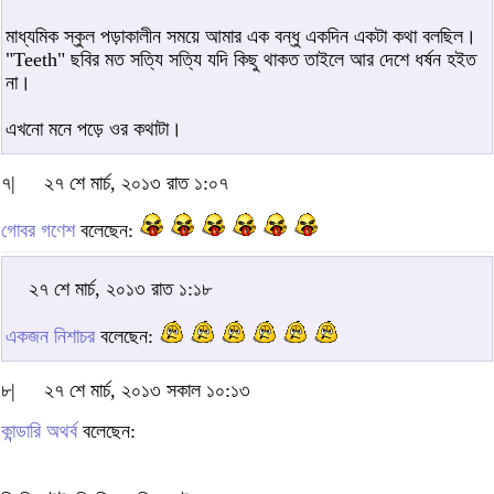
মাধ্যমিক স্কুল পড়াকালীন সময়ে আমার এক বন্ধু একদিন একটা কথা বলছিল।
"Teeth" ছবির মত সত্যি সত্যি যদি কিছু থাকত তাইলে আর দেশে ধর্ষন হইত
না।
এখনো মনে পড়ে ওর কথাটা।
৭|
২৭ শে মার্চ, ২০১৩ রাত ১:০৭
গোবর গণেশ
বলেছেন:
২৭ শে মার্চ, ২০১৩ রাত ১:১৮
একজন নিশাচর
বলেছেন:
৮|
২৭ শে মার্চ, ২০১৩ সকাল ১০:১৩
কান্ডারি অথর্ব
বলেছেন: