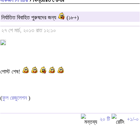
নির্যাতিত বিবাহিত পুরুষদের জন্য
(১৮+)
২৭ শে মার্চ, ২০১৩ রাত ১২:১০
পোস্ট শেষ!
(
ফুল রেজুলেশন
)
২০ টি
+১/-০