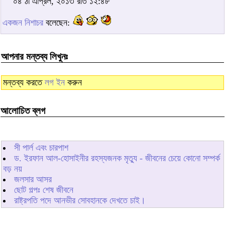
০৪ ঠা এপ্রিল, ২০১৩ রাত ১২:৪৮
একজন নিশাচর
বলেছেন:
আপনার মন্তব্য লিখুনঃ
মন্তব্য করতে
লগ ইন
করুন
আলোচিত ব্লগ
সী পার্ল এবং চারপাশ
ড. ইরফান আল-হোসাইনীর রহস্যজনক মৃত্যু - জীবনের চেয়ে কোনো সম্পর্ক
বড় নয়
জলসার আসর
ছোট গল্পঃ শেষ জীবনে
রাষ্ট্রপতি পদে আনভীর সোবহানকে দেখতে চাই।