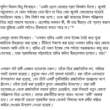
সুদিপ বিভাস বিভু লিখেছেন : "একটা ছেলে বেঘোরে প্রাণ বিসর্জন দিলো। জুলাই
আন্দোলনে সে কোন পর্যায়ের নেতা ছিল তা নিয়ে খোদ জুলাই যোদ্ধাদের মধ্যেই
মতবিভেদ আছে। মিথ নির্মাণ শুরু হলো। ওকে কাল্ট বানানোর বিশাল পরিকল্পনা
নিয়ে মাঠে নামলো অনেকে। ছেলেটার অবদান কী, কী তার বীরত্ব এই প্রশ্ন করলে
তার মুরিদরা একটা লাইনও ঠিকমতো বলতে পারে না।"*
মেহমুদ হাসান লিখেছেন : "ওসমান হাদির একটা ফেক ইমেজ তৈরি করে পুরো
জাতিকে বিভ্রান্ত করা হচ্ছে। টিভিতে টকশো করা ছাড়া ওসমান হাদির আর কোনো
অবদান আমি দেখি না। হাদির এই নকল ইমেজ শেষ পর্যন্ত সরকারকেও কাবু করে
ফেলেছে ; তারা প্রাথমিকের পাঠ্যবইয়ে হাদির কথিত বীরত্বগাথা ছাপাবে। হায়!"
ওসমান গনি হাদী একজন হতভাগ্য তরুণ। তাঁকে নিয়ে রাজনৈতিক দল, পরিবার
সবাই ব্যবসা করেছে। মৃত্যুর পরও সেই ব্যবসা থামেনি। বরং তাঁকে এমনভাবে
উপস্থাপন করা হয়েছে, যেন তিনি একটি পূর্বনির্ধারিত রাজনৈতিক প্রকল্পের অংশ
ছিলেন। তাঁকে তৈরি করা হয়েছিল মুলত কোরবানির উদ্দেশ্যে। যারা হাদী
হত্যাকাণ্ড থেকে রাজনৈতিক ফায়দা লুটতে চেয়েছিল, তারা নিশ্চয়ই নতুন কোনো
পরিকল্পনা নিয়ে এগোবে। তাদের রাজনীতির জন্য আরও অনেক ‘হাদী’ দরকার
হবে। সে কারণেই হয়তো প্রাথমিক স্তর থেকেই শিশুদের সঙ্গে হাদীর পরিচয়
করিয়ে দেওয়ার উদ্যোগ নেওয়া হয়েছে।