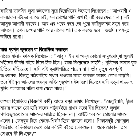
ফাতিমা তাসনিম জুমা কটাক্ষের সুরে বিরোধীদের উদ্দেশে লিখেছেন : "আওয়ামী ও
কালচারাল বটদের বলতে চাই, সব চোখের পানি এখনই নষ্ট করে ফেলো না। বই
আসুক আগামী বছরের। আর এর পরের বছর তো পুরো কারিকুলামই নতুন করে
আসবে। তখন চক্ষের পানি আর নাকের পানি এক করতে হবে। ততদিন পর্যন্ত
জমিয়ে রাখো।"
যারা প্রশ্ন তুলছেন বা বিরোধিতা করছেন
নায়েম হাসান ফারুক লিখেছেন : "আবু সাঈদ বা অন্য কোনো সম্মুখযোদ্ধা জুলাই
শহীদের জীবনী বইয়ে দিলে ঠিক ছিল। তারা নিঃসন্দেহে সাহসী ; পুলিশের সামনে বুক
চিতিয়ে দাঁড়িয়েছে। হাদি এই ক্যাটাগরিতে পড়েন না। তাঁর মৃত্যু অবশ্যই
দুঃখজনক, কিন্তু পাঠ্যবইয়ে স্থান পাওয়ার মতো অবদান আমার চোখে পড়েনি।
তবে ইউনূস আমলের জঘন্য আইনশৃঙ্খলার উদাহরণ হিসেবে হাদি হত্যাকাণ্ড ও
খুনির পলায়নের ঘটনা রাখা যেতে পারে।"
রাসেল হিমাদ্রির (বিএনপি কর্মী) আরও কড়া ভাষায় লিখেছেন : "জেনুইনলি, ঠান্ডা
মাথায় ভাবেন তো হাদি সাহেব পাঠ্যবইয়ে রাখার মতো বীর ছিলেন? জুলাই
গণঅভ্যুত্থানেও সামনের সারিতে ছিলেন না। আউট অব নো হোয়্যার সামনে
এলেন। ফেসবুক দিয়ে মেইক-শিফট হিরো বানানো হলো। শিক্ষামন্ত্রী সোশ্যাল
মিডিয়ায় হাদি-মাতম দেখে তার কাহিনী বইতে ঢোকাচ্ছেন। ওকে ঢোকান, তবে
সেখানে কী লিখবেন?"