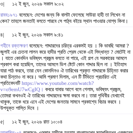
৩|
১২ ই জুন, ২০২৬ সকাল ৯:০২
রাবব১৯৭১
বলেছেন: দেশের জন্য কি বালটা ফেলেছে সাউয়া হাহী তা লিখেন না
কেন? তাহলে জনতাই বলতে পারবে সে পাঠ্য বইয়ে স্থান পাওয়ার যোগ্য কিনা।
৪|
১২ ই জুন, ২০২৬ সকাল ৯:৪১
গহীনে রক্তক্ষরণ
বলেছেন: গাদ্দারদের চরিত্র এরকমই হয় । কি ভাবছি আমরা ?
জুলাই এর চেতনা লালন করে হাদীর প্রতি প্রেম থেকে এই সিদ্ধান্ত ? মোটেই না
। যাতে কোনদিন ভবিষ্যৎ প্রজন্ম বলতে না পারে, এই গল্প যে সরকারের আমলে
প্রকাশ করা হয়েছিল, তাদের আমলে ডিপ ষ্টেটে কোন গাদ্দার ছিল না । ইতিহাস
যারা পাঠ করবে, তারা যেন কোনদিনও ঐ তারিখের প্রকৃত গাদ্দারকে চিহ্নিত করার
কথা চিন্তাও না করে। আমি প্রমাণ দিলাম, এন টি টিভিতে প্রচারিত এই
প্রতিবেদনটি
https://www.youtube.com/watch?
v=o9emU7wCgIQ।
কবরে যাবার আগে বলে গেলাম, ভবিষ্যৎ প্রজন্ম,
তোমরা কখনওই ঐ তারিখের গাদ্দারদের ক্ষমা করবে না। তারা পৃথিবীর যেখানেই
থাকুক, তাকে ধরে এনে এই দেশের জনতার সামনে প্রকাশ্যে বিচার করবে ।
উপযুক্ত শাস্তি দিবে ।
৫|
১২ ই জুন, ২০২৬ রাত ১০:০৪
আলামিন১০৪
বলেছেন: ওসমান হাদীকে হত্যায় বাংলাদেশের মহাশক্তিধর একজনের