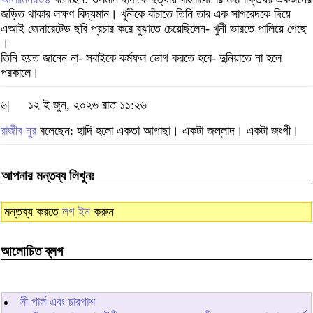
জড়িত থাকার লক্ষণ বিদ্যমান। খুনীকে বাঁচাতে তিনি তার এক সাগরেদকে দিয়ে
এআই জেনারেটেড ছবি প্রচার করে বুঝাতে চেয়েছিলেন- খুনী ভারতে পালিয়ে গেছে
।
তিনি হয়ত জানেন না- সবাইকে কর্মফল ভোগ করতে হবে- দুনিয়াতে না হলে
পরকালে।
৬|
১২ ই জুন, ২০২৬ রাত ১১:২৬
রাজীব নুর
বলেছেন: হাদি হলো একতা আগাছা। একটা জল্লাদ। একটা জংগী।
আপনার মন্তব্য লিখুনঃ
মন্তব্য করতে
লগ ইন
করুন
আলোচিত ব্লগ
সী পার্ল এবং চারপাশ