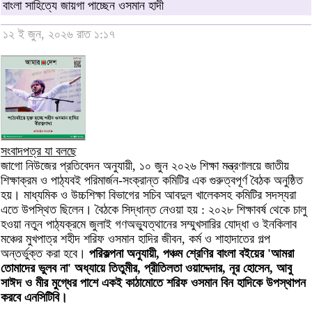
বাংলা সাহিত্যে জায়গা পাচ্ছেন ওসমান হাদী
১২ ই জুন, ২০২৬ রাত ১:১৭
সংবাদপত্র যা বলছে
জাগো নিউজের প্রতিবেদন অনুযায়ী, ১০ জুন ২০২৬ শিক্ষা মন্ত্রণালয়ে জাতীয়
শিক্ষাক্রম ও পাঠ্যবই পরিমার্জন-সংক্রান্ত কমিটির এক গুরুত্বপূর্ণ বৈঠক অনুষ্ঠিত
হয়। মাধ্যমিক ও উচ্চশিক্ষা বিভাগের সচিব আবদুল খালেকসহ কমিটির সদস্যরা
এতে উপস্থিত ছিলেন। বৈঠকে সিদ্ধান্ত নেওয়া হয় : ২০২৮ শিক্ষাবর্ষ থেকে চালু
হওয়া নতুন পাঠ্যক্রমে জুলাই গণঅভ্যুত্থানের সম্মুখসারির যোদ্ধা ও ইনকিলাব
মঞ্চের মুখপাত্র শহীদ শরিফ ওসমান হাদির জীবন, কর্ম ও শাহাদাতের গল্প
অন্তর্ভুক্ত করা হবে।
পরিকল্পনা অনুযায়ী, পঞ্চম শ্রেণির বাংলা বইয়ের 'আমরা
তোমাদের ভুলব না' অধ্যায়ে তিতুমীর, প্রীতিলতা ওয়াদ্দেদার, নূর হোসেন, আবু
সাঈদ ও মীর মুগ্ধের পাশে একই কাঠামোতে শরিফ ওসমান বিন হাদিকে উপস্থাপন
করবে এনসিটিবি।