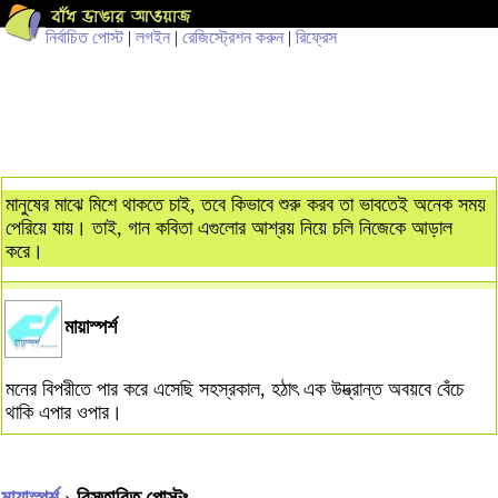
নির্বাচিত পোস্ট
|
লগইন
|
রেজিস্ট্রেশন করুন
|
রিফ্রেস
মানুষের মাঝে মিশে থাকতে চাই, তবে কিভাবে শুরু করব তা ভাবতেই অনেক সময়
পেরিয়ে যায়। তাই, গান কবিতা এগুলোর আশ্রয় নিয়ে চলি নিজেকে আড়াল
করে।
মায়াস্পর্শ
মনের বিপরীতে পার করে এসেছি সহস্রকাল, হঠাৎ এক উদ্ভ্রান্ত অবয়বে বেঁচে
থাকি এপার ওপার।
মায়াস্পর্শ
› বিস্তারিত পোস্টঃ