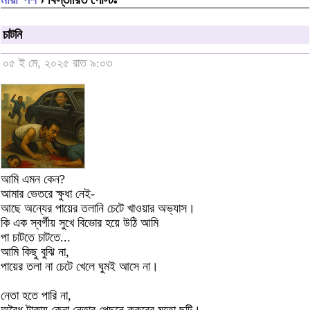
চাটনি
০৫ ই মে, ২০২৫ রাত ৯:০৩
আমি এমন কেন?
আমার ভেতরে ক্ষুধা নেই-
আছে অন্যের পায়ের তলানি চেটে খাওয়ার অভ্যাস।
কি এক স্বর্গীয় সুখে বিভোর হয়ে উঠি আমি
পা চাটতে চাটতে...
আমি কিছু বুঝি না,
পায়ের তলা না চেটে খেলে ঘুমই আসে না।
নেতা হতে পারি না,
অবৈধ টাকায় কেনা নেতার পেছনে কুকুরের মতো ছুটি।