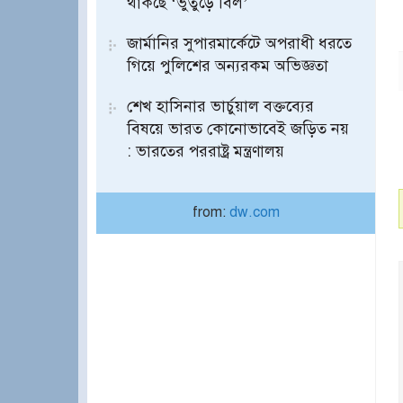
থাকছে ‘ভুতুড়ে বিল’
জার্মানির সুপারমার্কেটে অপরাধী ধরতে
গিয়ে পুলিশের অন্যরকম অভিজ্ঞতা
শেখ হাসিনার ভার্চুয়াল বক্তব্যের
বিষয়ে ভারত কোনোভাবেই জড়িত নয়
: ভারতের পররাষ্ট্র মন্ত্রণালয়
from:
dw.com