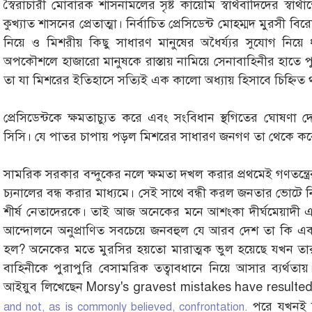
স্বৈরাচারী মোবারক শাসনামলের সৃষ্ট কায়েমি স্বার্থবাদিদের স্বার্
কুখ্যাত শাসনের প্রেতাত্মা। নির্বাচিত প্রেসিডেন্ট মোহ্ম্মদ মুরসী বির
নিয়ে ও মিশরীয় কিছু সাধারণ মানুষের অধৈর্য্যর সুযোগ নিয়ে 
অপকৌশলে হাজারো মানুষকে রাস্তায় নামিয়ে সেনাবাহিনীর হাতে 
তা যা মিশরের ইতিহাসে সত্যিই এক কালো অধ্যায় হিসাবে চিহ্নিত
প্রেসিডেন্টকে ক্ষমতাচ্যুত করে এবং সংবিধান স্থগিতের ঘোষণা
সিসি। যে পাতর চাপায় পড়ল মিশরের সাধারণ জনগণ তা থেকে কবে মুক
সামরিক সরকার বন্দুকের নলে ক্ষমতা দখল করার প্রথমেই গণতন্ত
চ্যনালের বন্ধ করার মাধ্যমে। সেই সাথে বন্ধী করল জনতার ভোটে নির
শীর্ষ নেতাদেরকে। তাই আজ অনেকের মনে আশংকা দীর্ঘমেয়াদী এক
আন্দোলনে অনুপ্রাণিত সবচেয়ে জনবহুল যে আরব দেশ তা কি এক বছ
হল? অনেকের মতে মুরসির হয়তো মারাত্মক ভুল হয়েছে যখন তার
বাহিনীকে পুরাপুরি বেসামরিক তত্বাবধানে নিয়ে আসার ব্যর্থতায়। 
আইয়ুব লিখেছেন Morsy's gravest mistakes have resulte
পরে যখনই তি
and not, as is commonly believed, confrontation.