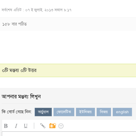
সর্বশেষ এডিট : ০৭ ই জুলাই, ২০১৩ সকাল ৯:১৭
১৫৮ বার পঠিত
০টি মন্তব্য ০টি উত্তর
আপনার মন্তব্য লিখুন
কি বোর্ড বেছে নিন:
ভার্চুয়াল
ফোনেটিক
ইউনিজয়
বিজয়
english