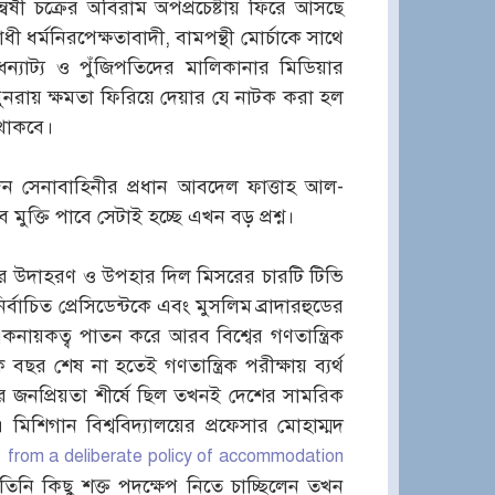
থান্বেষী চক্রের অবিরাম অপপ্রচেষ্টায় ফিরে আসছে
োধী ধর্মনিরপেক্ষতাবাদী, বামপন্থী মোর্চাকে সাথে
ধন্যাট্য ও পুঁজিপতিদের মালিকানার মিডিয়ার
পুনরায় ক্ষমতা ফিরিয়ে দেয়ার যে নাটক করা হল
 থাকবে।
 দেন সেনাবাহিনীর প্রধান আবদেল ফাত্তাহ আল-
্তি পাবে সেটাই হচ্ছে এখন বড় প্রশ্ন।
্রের উদাহরণ ও উপহার দিল মিসরের চারটি টিভি
্বাচিত প্রেসিডেন্টকে এবং মুসলিম ব্রাদারহুডের
নায়কত্ব পাতন করে আরব বিশ্বের গণতান্ত্রিক
র শেষ না হতেই গণতান্ত্রিক পরীক্ষায় ব্যর্থ
 জনপ্রিয়তা শীর্ষে ছিল তখনই দেশের সামরিক
মিশিগান বিশ্ববিদ্যালয়ের প্রফেসার মোহাম্মদ
d
from a deliberate policy of accommodation
নি কিছু শক্ত পদক্ষেপ নিতে চাচ্ছিলেন তখন