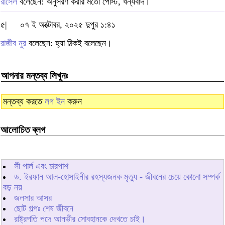
রাসেল
বলেছেন: অনুসরণ করার মতো পোস্ট, ধন্যবাদ।
৫|
০৭ ই অক্টোবর, ২০২৫ দুপুর ১:৪১
রাজীব নুর
বলেছেন: হ্যা ঠিকই বলেছেন।
আপনার মন্তব্য লিখুনঃ
মন্তব্য করতে
লগ ইন
করুন
আলোচিত ব্লগ
সী পার্ল এবং চারপাশ
ড. ইরফান আল-হোসাইনীর রহস্যজনক মৃত্যু - জীবনের চেয়ে কোনো সম্পর্ক
বড় নয়
জলসার আসর
ছোট গল্পঃ শেষ জীবনে
রাষ্ট্রপতি পদে আনভীর সোবহানকে দেখতে চাই।