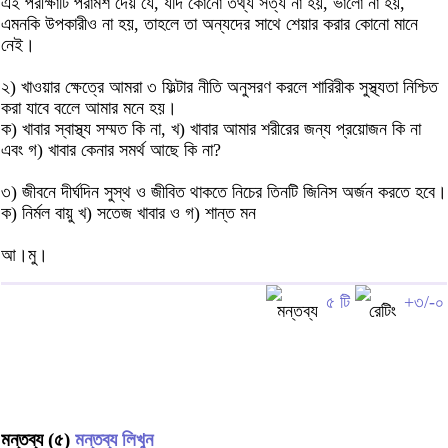
এই পরীক্ষাটি পরামর্শ দেয় যে, যদি কোনো তথ্য সত্য না হয়, ভালো না হয়,
এমনকি উপকারীও না হয়, তাহলে তা অন্যদের সাথে শেয়ার করার কোনো মানে
নেই।
২) খাওয়ার ক্ষেত্রে আমরা ৩ ফিল্টার নীতি অনুসরণ করলে শারিরীক সুস্থ্যতা নিশ্চিত
করা যাবে বলেে আমার মনে হয়।
ক) খাবার স্বাস্থ্য সম্মত কি না, খ) খাবার আমার শরীরের জন্য প্রয়োজন কি না
এবং গ) খাবার কেনার সমর্থ আছে কি না?
৩) জীবনে দীর্ঘদিন সুস্থ ও জীবিত থাকতে নিচের তিনটি জিনিস অর্জন করতে হবে।
ক) নির্মল বায়ু খ) সতেজ খাবার ও গ) শান্ত মন
আ।মু।
৫ টি
+৩/-০
মন্তব্য (৫)
মন্তব্য লিখুন