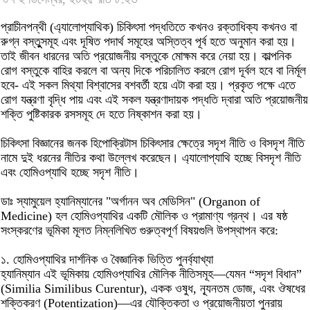
প্রাচীনপন্থী (এ্যালোপ্যাথিক) চিকিৎসা পদ্ধতিতে কখনও রক্তাধিক্য কখনও বা
রুগ্ন বস্তুুসমূহ এবং দূষিত পদার্থ সমূহের অস্তিত্ব পূর্ব হতে অনুমান করা হয়।
তাই জীবন ধারনের অতি প্রয়োজনীয় বস্তুকে মোক্ষম করে নেয়া হয়। কাল্পনিক
রোগ বস্তুকে বাহির করলে বা অন্য দিকে পরিচালিত করলে রোগ দূর্বল হবে বা নির্মূল
হবে- এই সকল মিথ্যা বিশ্বাসের বশবর্তী হয়ে এটা করা হয়। প্রকৃত পক্ষে এতে
রোগ যন্ত্রণা বৃদ্ধি পায় এবং এই সকল যন্ত্রণাদায়ক পদ্ধতি দ্বারা অতি প্রয়োজনীয়
শক্তি পুষ্টিকারক রসসমূহ দে হতে নিষ্কাশন করা হয়।
চিকিৎসা বিজ্ঞানের জনক হিপোক্রিটাস চিকিৎসার ক্ষেত্রে সদৃশ নীতি ও বিসদৃশ নীতি
নামে দুই ধরনের নীতির কথা উল্লেখ করেছেন। এ্যালোপ্যাথি হচ্ছে বিসদৃশ নীতি
এবং হোমিওপ্যাথি হচ্ছে সদৃশ নীতি।
ডাঃ স্যামুয়েল হ্যানিম্যানের "অর্গানন অব মেডিসিন" (Organon of
Medicine) হল হোমিওপ্যাথির একটি মৌলিক ও প্রামাণ্য গ্রন্থ। এর ষষ্ঠ
সংস্করণের ভূমিকা মূলত নিম্নলিখিত গুরুত্বপূর্ণ বিষয়গুলি উপস্থাপন করে:
১. হোমিওপ্যাথির দার্শনিক ও বৈজ্ঞানিক ভিত্তি পুনর্ব্যাখ্যা
হ্যানিম্যান এই ভূমিকায় হোমিওপ্যাথির মৌলিক নীতিসমূহ—যেমন “সদৃশ বিধান”
(Similia Similibus Curentur), একক ওষুধ, ন্যূনতম ডোজ, এবং ঔষধের
শক্তিকরণ (Potentization)—এর যৌক্তিকতা ও প্রয়োজনীয়তা পুনরায়