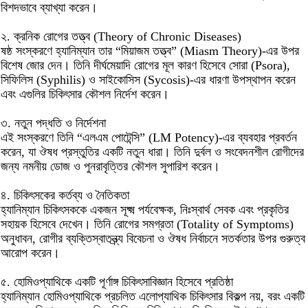
বিশদভাবে ব্যাখ্যা করেন।
২. ক্রনিক রোগের তত্ত্ব (Theory of Chronic Diseases)
ষষ্ঠ সংস্করণে হ্যানিম্যান তার “মিয়াজম তত্ত্ব” (Miasm Theory)-এর উপর
বিশেষ জোর দেন। তিনি দীর্ঘমেয়াদি রোগের মূল কারণ হিসেবে সোরা (Psora),
সিফিলিস (Syphilis) ও সাইকোসিস (Sycosis)-এর ধারণা উপস্থাপন করেন
এবং এগুলির চিকিৎসার কৌশল নির্দেশ করেন।
৩. নতুন পদ্ধতি ও নির্দেশনা
এই সংস্করণে তিনি “এলএম পোটেন্সি” (LM Potency)-এর ব্যবহার প্রবর্তন
করেন, যা ঔষধ প্রস্তুতির একটি নতুন ধারা। তিনি দুর্বল ও সংবেদনশীল রোগীদের
জন্য নমনীয় ডোজ ও পুনরাবৃত্তির কৌশল সুপারিশ করেন।
৪. চিকিৎসকের কর্তব্য ও নৈতিকতা
হ্যানিম্যান চিকিৎসককে একজন সূক্ষ্ম পর্যবেক্ষক, নিঃস্বার্থ সেবক এবং প্রকৃতির
সহায়ক হিসেবে দেখেন। তিনি রোগের সমগ্রতা (Totality of Symptoms)
অনুধাবন, রোগীর ব্যক্তিস্বাতন্ত্র্য বিবেচনা ও ঔষধ নির্বাচনে সতর্কতার উপর গুরুত্ব
আরোপ করেন।
৫. হোমিওপ্যাথিকে একটি পূর্ণাঙ্গ চিকিৎসাবিজ্ঞান হিসেবে প্রতিষ্ঠা
হ্যানিম্যান হোমিওপ্যাথিকে প্রচলিত এলোপ্যাথিক চিকিৎসার বিকল্প নয়, বরং একটি