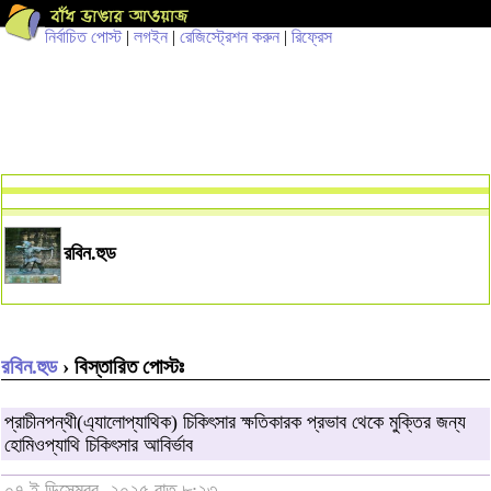
নির্বাচিত পোস্ট
|
লগইন
|
রেজিস্ট্রেশন করুন
|
রিফ্রেস
রবিন.হুড
রবিন.হুড
› বিস্তারিত পোস্টঃ
প্রাচীনপন্থী(এ্যালোপ্যাথিক) চিকিৎসার ক্ষতিকারক প্রভাব থেকে মুক্তির জন্য
হোমিওপ্যাথি চিকিৎসার আবির্ভাব
০৭ ই ডিসেম্বর, ২০২৫ রাত ৮:২৩