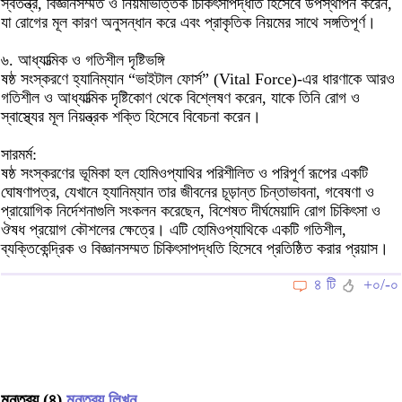
স্বতন্ত্র, বিজ্ঞানসম্মত ও নিয়মভিত্তিক চিকিৎসাপদ্ধতি হিসেবে উপস্থাপন করেন,
যা রোগের মূল কারণ অনুসন্ধান করে এবং প্রাকৃতিক নিয়মের সাথে সঙ্গতিপূর্ণ।
৬. আধ্যাত্মিক ও গতিশীল দৃষ্টিভঙ্গি
ষষ্ঠ সংস্করণে হ্যানিম্যান “ভাইটাল ফোর্স” (Vital Force)-এর ধারণাকে আরও
গতিশীল ও আধ্যাত্মিক দৃষ্টিকোণ থেকে বিশ্লেষণ করেন, যাকে তিনি রোগ ও
স্বাস্থ্যের মূল নিয়ন্ত্রক শক্তি হিসেবে বিবেচনা করেন।
সারমর্ম:
ষষ্ঠ সংস্করণের ভূমিকা হল হোমিওপ্যাথির পরিশীলিত ও পরিপূর্ণ রূপের একটি
ঘোষণাপত্র, যেখানে হ্যানিম্যান তার জীবনের চূড়ান্ত চিন্তাভাবনা, গবেষণা ও
প্রায়োগিক নির্দেশনাগুলি সংকলন করেছেন, বিশেষত দীর্ঘমেয়াদি রোগ চিকিৎসা ও
ঔষধ প্রয়োগ কৌশলের ক্ষেত্রে। এটি হোমিওপ্যাথিকে একটি গতিশীল,
ব্যক্তিকেন্দ্রিক ও বিজ্ঞানসম্মত চিকিৎসাপদ্ধতি হিসেবে প্রতিষ্ঠিত করার প্রয়াস।
৪ টি
+০/-০
মন্তব্য (৪)
মন্তব্য লিখুন