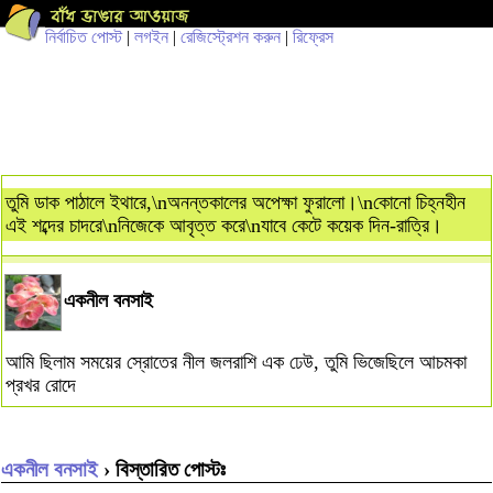
নির্বাচিত পোস্ট
|
লগইন
|
রেজিস্ট্রেশন করুন
|
রিফ্রেস
তুমি ডাক পাঠালে ইথারে,\nঅনন্তকালের অপেক্ষা ফুরালো।\nকোনো চিহ্নহীন
এই শব্দের চাদরে\nনিজেকে আবৃত্ত করে\nযাবে কেটে কয়েক দিন-রাত্রি।
একনীল বনসাই
আমি ছিলাম সময়ের স্রোতের নীল জলরাশি এক ঢেউ, তুমি ভিজেছিলে আচমকা
প্রখর রোদে
একনীল বনসাই
› বিস্তারিত পোস্টঃ