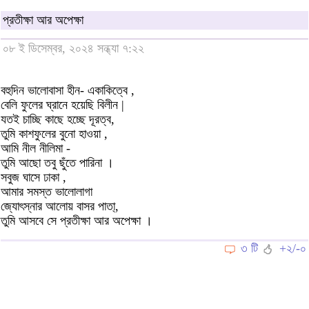
প্রতীক্ষা আর অপেক্ষা
০৮ ই ডিসেম্বর, ২০২৪ সন্ধ্যা ৭:২২
বহুদিন ভালোবাসা হীন- একাকিত্বে ,
বেলি ফুলের ঘ্রানে হয়েছি বিলীন |
যতই চাচ্ছি কাছে হচ্ছে দূরত্ব,
তুমি কাশফুলের বুনো হাওয়া ,
আমি নীল নীলিমা -
তুমি আছো তবু ছুঁতে পারিনা ।
সবুজ ঘাসে ঢাকা ,
আমার সমস্ত ভালোলাগা
জ্যোৎস্নার আলোয় বাসর পাতা্,
তুমি আসবে সে প্রতীক্ষা আর অপেক্ষা ।
৩ টি
+২/-০