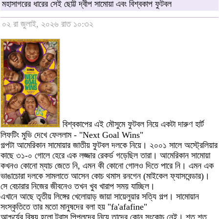
মহাসাগরের ধারের সেই ছোট্ট দ্বীপ সামোয়া এবং বিশ্বকাপ ফুটবল
০২ রা জুলাই, ২০২৬ রাত ১০:৩২
বিশ্বকাপের এই মৌসুমে ফুটবল নিয়ে একটা দারুণ হার্ট
লিফটিং মুভি দেখে ফেললাম - "Next Goal Wins"
গল্পটা আমেরিকান সামোয়ার জাতীয় ফুটবল দলকে নিয়ে। ২০০১ সালে অস্ট্রেলিয়ার
কাছে ৩১-০ গোলে হেরে এক লজ্জার রেকর্ড গড়েছিল তারা। আমেরিকান সামোয়া
কখনও কোনো ম্যাচ জেতে নি, এমন কী কোনো গোলও দিতে পারে নি। এমন এক
ভাঙাচোরা দলকে সামলাতে আসেন কোচ থমাস রনগেন (মাইকেল ফ্যাসবেন্ডার)।
সে বেচারার নিজের জীবনেও তখন খুব খারাপ সময় যাচ্ছিল।
এখানে আছে তৃতীয় লিঙ্গের খেলোয়াড় জায়া সায়েলুয়ার সত্যি গল্প। সামোয়ান
সংস্কৃতিতে তার মতো মানুষদের বলা হয় "fa'afafine"
আশ্চর্যের বিষয় হলো ট্রান্স পিপলদের নিয়ে তাদের কোন সংকোচ নেই। শত শত