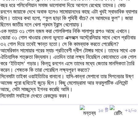
বছর ধরে পলিনেশিয়ান সমাজ ভালোবাসা দিয়ে আগলে রেখেছে তাদের। কোচ
রনগেন জায়াকে দেখে অবাক হলেও সামোয়ানদের কাছে এটা খুবই স্বাভাবিক ব্যাপার
ছিল। তাদের কথা হলো, “ফুল ছাড়া কি পৃথিবী বাঁচে? সে আমাদের ফুল”। জায়া
ছিলেন জাতীয় দলে খেলা প্রথম ট্রান্স খেলোয়াড়।
এক ম্যাচে ৩১ গোল হজম করা গোলকিপার নিকি সালাপুর গল্পও আছে এখানে।
বেচারা ৩১ গোল খাওয়ার বেদনা ভুলতে এক্সবক্সে অস্ট্রেলিয়ার সাথে খেলে প্রতিবার
৩২ গোল দিয়ে তবেই ক্ষান্ত হতো। সে কি কামব্যাক করতে পেরেছিল?
আমেরিকান সামোয়ার পরের ম্যাচ প্রতিবেশী দ্বীপ টোঙ্গার সাথে। তাদের সাথে এক
ঐতিহাসিক শত্রুতা বিদ্যমান। এতদিন তারা লক্ষ্য নিয়েছিল কোনোমতে এক গোল
করে ‘ইতিহাস’ গড়ার। কিন্তু রনগেন এসে তাদের মধ্যে জেতার মানসিকতা তৈরি
করেন। শেষতক কি তারা পেরেছিল লক্ষ্যপূরণ করতে?
সিনেমাটা তাইকা ওয়াইতিতির বানানো। হাসি-কান্না মেশানো তার সিগনেচার উষ্ণ
আমেজ পুরো ছবিতেই জুড়ে ছিল। কিছু মেলোড্রামা আর ফরমুলাটিক এলিমেন্ট
আছে, সেটা সাচ্ছন্দ্যে ইগনর করেছি আমি।
সিনেমাটা সবাইকে দেখতে রেকমেন্ড করব।
১০ টি
+২/-০