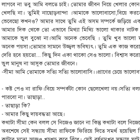
লাগবে না তবু আমি বলতে চাই। তোমার জীবন নিয়ে খেলার কো
খেলছি না। তুমিই নাছোড়বান্দা ।আমাকে ভালোবাসো,বিয়ে করতে 
ভেবেছো কখনও? আমার সাথে তুমি এই অসম সম্পর্কে জড়িয়ে এক
আমার দিক থেকে তো এভাবে মিথ্যা মিথ্যি ভালো থাকার নাটক ক
আমাকে ভুল বুঝো না।আমি অনেক ভেবেছি । তুমি খুব ভালো
অনেক পয়সা।তোমার সামনে উজ্জ্বল ভবিষ্যৎ। তুমি এক কাজ করো 
দেরি হবে হয়তো... কিছু দিন একা থাকো সেও ভালো। বিশ্বাস কর
ভুল মানুষ না আসুক তোমার জীবনে।
-সীমা আমি তোমাকে সত্যি সত্যি ভালোবাসি।।প্রাণের চেয়ে ভালো
- কষ্ট পেও না রাফি।বিয়ে সম্পর্কটা কোন ছেলেখেলা নয়।সত্যি ব
পারবো না। তাছাড়া..
- তাছাড়া কি?
- আমার কিছু দায়বদ্ধতা আছে।
কথাটা সীমা কেন বলল সে নিজেও জানে না কিন্তু কথাটা বলে নি
অবশেষে সেই সন্ধ্যায় সীমা রাফিকে ফিরিয়ে দিতে সমর্থ হয়েছিল কি
কাটার মতো আজও খচখচ করে বিঁধে। সেই বর্ষণমুখর সন্ধ্যায় ঘটে