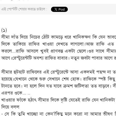
এই পোস্টটি শেয়ার করতে চাইলে :
(১)
সীমা দাঁত দিয়ে নিচের ঠোঁট কামড়ে ধরে খানিকক্ষণ কি যেন ভাবল
দিকে তাকিয়ে রাফির খাওয়া দেখতে লাগলো।আজ রাফি এত তা
করলে...রাফি আসলে খুবই প্রাণবন্ত একটা ছেলে।ওর সাথে সীমা
আগে।রেস্টুরেন্টটি অবশ্য রাফির বাবার। নতুন জবটা পাবার আগে রাফ
সীমার হুটহাট রাফিদের এই রেস্টুরেন্টে আসা একদমই পছন্দ না 
হয়েছে।যেখানে থেকে শুরু সেখানে শেষ হোক। রাফিকে স্পষ্ট কি
টানতে হবে। না হলে দিন যত যাবে ক্রমশ জটিলতা তত বাড়বে। স
এরপর ওকে... ..
খাওয়ার ফাঁকে হঠাৎ সীমার দিকে দৃষ্টি যেতেই রাফি যেন খানিকটা
দিয়ে বলল
- সে কি তুমি খাচ্ছো না কেন?কিছু মনে করো না আমার ভীষণ ক