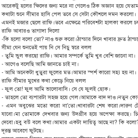
আরেকটু হলের ক্ষিদের জন্য মরে না গেলেও ঠিক অজ্ঞান হয়ে যেতা
কথাটা শুনে সীমার হাসি পেল তবে সে সেটা কৌশলে দমন করলো।
এমনই মজার ছেলে রাফি।তবে এক্ষেত্রে পরিবেশটা হালকা করলে চ
রাফি আবারও তাগাদা দিলো
-কি হলো বলো তো? নাও শুরু করো।ঠান্ডার দিনে খাবার দ্রুত ঠা
সীমা যেন শুনতেই পায় নি সে নিচু স্বরে বলল
- তুমি ভুল করছো রাফি। আমার সম্পর্কে তুমি খুব বেশি জানো না।
- আগেও বলেছি আমি জানতে চাই না।
- আমি অনেকটা ধুতুরা ফুলের মত।আমার স্পর্শ কারো সহ্য হয় না।
রাফি সীমার মুখের কথা কেড়ে নিয়ে বলল
- ফুল তো! ফুল আমি ভালোবাসি। সে যে ফুলই হোক।
- তাহলে তো ব্যপারটা সহজ হয়ে গেল।আমাকে বাদ দাও।নতুন কো
- এমন অবুঝের মতো করো না'তো।খাবারটা শেষ করো।দারুণ ট
যাবো।মা তোমাকে দেখবার জন্য উদগ্রীব হয়ে অপেক্ষা করছে। চ
দেবো।হবু বউ বলে কথা।আমার একটা দায়িত্ব আছে না? কি বলো?বা
দূরন্ত আবেগে ফুটছে।