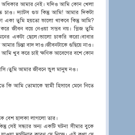
ন অধিকার আমার নেই। যদিও আমি কোন খেলা
চাও। দ্যাটস গুড কিন্তু আমি! আমার দিকটা
া একা তুমি হয়তো ভালো থাকবে কিন্তু আমি?
রে জীবন বয়ে নেওয়া সম্ভব নয়। প্লিজ তুমি
 মনের একটা ছেলে।ভালো চাকরি করো।বাবার
আমার চিন্তা বাদ দাও।জীবনটাকে গুছিয়ে নাও।
ো আমি খুব করে চাই ক্ষণিক আবেগের বশে কোন
বাসি।তুমি আমার জীবনে ভুল মানুষ নও।
লতে কি আমি তোমাকে স্বামী হিসাবে মেনে নিতে
জেকে বেশ হালকা লাগলো তার।
ন্তু সেই সন্ধ্যার অন্য একটি ঘটনা সীমার বুকে
 যাওয়া দূর্ঘটনার কারণ সে নিজে। এই কথা সে