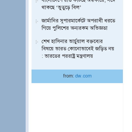
বাংলাদেশে রাত কাটছে অন্ধকারে, সঙ্গে
থাকছে ‘ভুতুড়ে বিল’
জার্মানির সুপারমার্কেটে অপরাধী ধরতে
গিয়ে পুলিশের অন্যরকম অভিজ্ঞতা
শেখ হাসিনার ভার্চুয়াল বক্তব্যের
বিষয়ে ভারত কোনোভাবেই জড়িত নয়
: ভারতের পররাষ্ট্র মন্ত্রণালয়
from:
dw.com