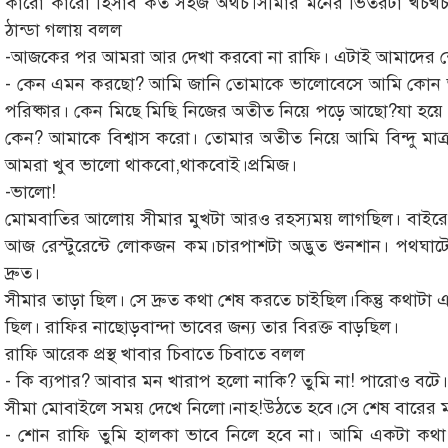
কারো কারো হিসাব কত সহজ অথচ।সীমার মনের ভিতরটা খচখচ
ঠান্ডা গলায় বলল
-আজকের পর আমরা আর দেখা করবো না রাফি। এটাই আমাদের শে
- কেন এমন করছো? আমি জানি তোমাকে ভালোবেসে আমি কোন ভু
পরিষ্কার। কেন মিছে মিছি নিজের অতীত নিয়ে পড়ে আছো?যা হয়ে
কেন? আমাকে বিশ্বাস করো। তোমার অতীত নিয়ে আমি বিন্দু মাত
আমরা খুব ভালো থাকবো,থাকবোই।প্রমিজ।
-ভালো!
মোমবাতির আলোয় সীমার মুখটা আরও রহস্যময় লাগছিল। বাইরে তখ
আজ রেস্টুরেন্টে লোকজন কম।চারপাশটা অদ্ভুত শুনশান। পথঘ
দ্রুত।
সীমার তাড়া ছিল। সে দ্রুত কথা শেষ করতে চাইছিল।কিন্তু কথাটা এভা
ছিল। রাফির নাছোড়বান্দা ভাবের জন্য তার বিরক্ত বাড়ছিল।
রাফি আরেক প্রস্থ খাবার চিবাতে চিবাতে বলল
- কি ব্যপার? আবার মন খারাপ হলো নাকি? তুমি না! পারোও বটে।
সীমা মোবাইলে সময় দেখে নিলো।নাহ!উঠতে হবে।সে শেষ বারের
- শোন রাফি তুমি হালকা ভাবে নিলে হবে না। আমি একটা কথা