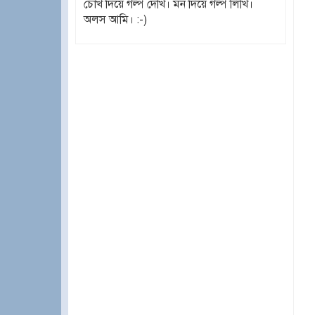
চোখ দিয়ে গল্প দেখি। মন দিয়ে গল্প লিখি।
অলস আমি। :-)