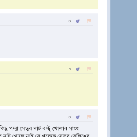
০
০
০
ন্তু পদ্মা সেতুর নাট বল্টু খোলার সাথে
েতুর নাট খোলে নাই সে খুলেছে সেতুর রেলিঙের