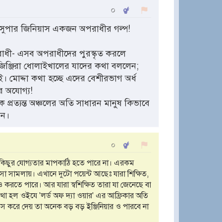
০
~ সুপার জিনিয়াস একজন অপরাধীর গল্প!
াধী- এসব অপরাধীদের পুরস্কৃত করলে
িঞ্জিরা ধোলাইখালের যাদের কথা বললেন;
ই। মোদ্দা কথা হচ্ছে এদের বেশীরভাগ অর্ধ
ের অযোগ্য!
 প্রত্যন্ত অঞ্চলের অতি সাধারন মানুষ কিভাবে
েন।
০
কিছুর যোগ্যতার মাপকাঠি হতে পারে না। এরকম
া সামলায়। এখানে দুটো পয়েন্ট আছেঃ যারা শিক্ষিত,
রতে পারে। আর যারা স্বশিক্ষিত তারা যা জেনেছে বা
া হল ওইযে 'লর্ড অফ দ্যা ওয়ার' এর আফ্রিকার অতি
িস করে দেয় তা অনেক বড় বড় ইঞ্জিনিয়ার ও পারবে না