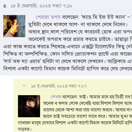
৫.
১৪ ই ফেব্রুয়ারি, ২০২৩ সন্ধ্যা ৭:১৬
শেরজা তপন
বলেছেন: 'ক্যাচ মি ইফ ইউ ক্যান' 
মুভিটা দেখে থাকলে ভাল- না থাকলে দেখে নিবেন।
অভাব,স্থান,কাল,পরিবেশ যে কারনেই হোক এরা অপর
অনেকেই অপরাধ করে প্রচার করতে চাইবে। তাছাড়া জ
এরা কাজ করতে করতে শিখেছে-এখানে এক্সট্রা ট্যালেন্টের কিছু নে
শিক্ষিত বা অল্পশিক্ষিত, কোন সলিড প্রোডাকশন প্লান্টে এরা কাজ
'লর্ড অফ দ্যা ওয়ার' ছবিটা না দেখে থাকলে দেখবেন। আফ্রিকার এক
বিশাল একটা কার্গো বিমান কয়েক মিনিটে হাপিস করে দেয় দেখব
১৪ ই ফেব্রুয়ারি, ২০২৩ সন্ধ্যা ৭:২৭
লেখক
বলেছেন: ভাই। আমার মনে হয় ডিগ্রী সব 
অনেক ব কলম লোক দেখেছি যারা বিশাল বিশাল ব্যাবস
তাদের থেকে আশা করা যায় ভালো করবে। আবার নাও ক
জানে তাই সবচেয়ে ভালো ভাবে করে। আমার মুদ্দা কথ
সাধারন মানুষ যেভাবে বিশাল একটা কার্গো বিমান কয়েক মিনিটে হাপ
সম্ভবত।