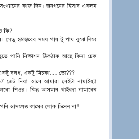
রিসংখ্যানের কাজ দিন। জনগনের হিসাব একদম
ভ কি?
 সেতু হস্তান্তরের সময় পায় টু পায় বুঝে নিবে
ুতে পানি নিষ্কাশন ঠিকঠাক আছে কিনা চেক
কটু বলধ, একটু মিচকা..... তো???
-57 জেট নিয়া আসে আমারা সেইটা নামাইয়্যা
ো শিওর। কিন্তু আসমান থাইক্ক্যা নামাবেন
আপনি আসলেও কামের লোক চিনেন না!!