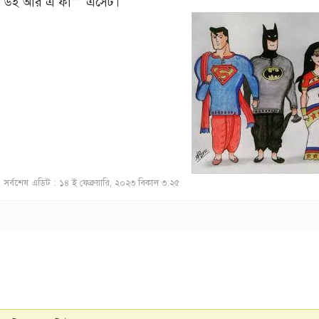
উই আর এ ফা** এসেট।"
সর্বশেষ এডিট : ১৪ ই ফেব্রুয়ারি, ২০২৩ বিকাল ৩:২৫