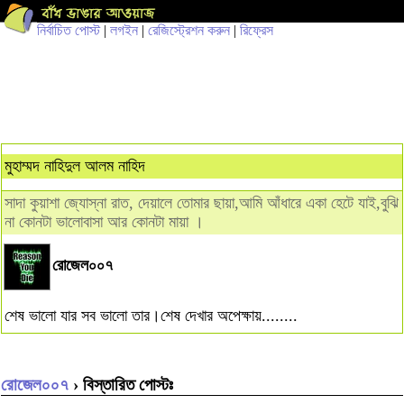
নির্বাচিত পোস্ট
|
লগইন
|
রেজিস্ট্রেশন করুন
|
রিফ্রেস
মুহাম্মদ নাহিদুল আলম নাহিদ
সাদা কুয়াশা জ্যোস্না রাত, দেয়ালে তোমার ছায়া,আমি আঁধারে একা হেটে যাই,বুঝি
না কোনটা ভালোবাসা আর কোনটা মায়া ।
রোজেল০০৭
শেষ ভালো যার সব ভালো তার।শেষ দেখার অপেক্ষায়........
রোজেল০০৭
› বিস্তারিত পোস্টঃ