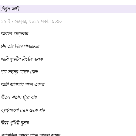
নির্ঘুম আমি
১২ ই নভেম্বর, ২০১২ সকাল ৯:৩০
আকাশ অন্ধকার
চাঁদ তার নিরব পাহারাদার
আমি ঘুমহীন নির্বোধ বালক
শত সহস্র তারার মেলা
আমি জানালার পাশে একলা
শীতল বাতাস ছুঁয়ে যায়
স্বপ্নগুলো মেঘে ঢেকে যায়
নীরব পৃথিবী ঘুমায়
জোনাকিরা আমার পাশে আড্ডা জমায়