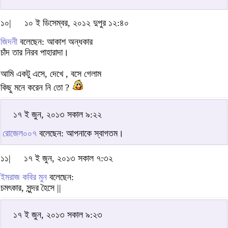
১০|
১০ ই ডিসেম্বর, ২০১২ দুপুর ১২:৪০
জিদনী
বলেছেন: আকাশ অন্ধকার
চাঁদ তার নিরব পাহারাদা।
আমি একটু এসে, দেখে , বসে গেলাম
কিছু মনে করেন নি তো ?
১৭ ই জুন, ২০১৩ সকাল ৯:২২
রোজেল০০৭
বলেছেন: আপনাকে স্বাগতম।
১১|
১৭ ই জুন, ২০১৩ সকাল ৭:৩২
ইমরাজ কবির মুন
বলেছেন:
চমৎকার, সুন্দর হৈসে ||
১৭ ই জুন, ২০১৩ সকাল ৯:২৩