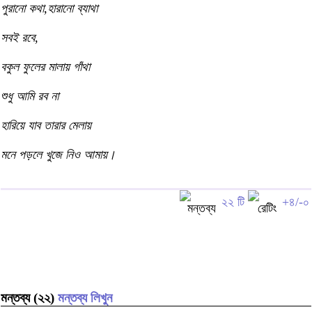
পুরানো কথা,হারানো ব্যাথা
সবই রবে,
বকুল ফুলের মালায় গাঁথা
শুধু আমি রব না
হারিয়ে যাব তারার মেলায়
মনে পড়লে খুজে নিও আমায়।
২২ টি
+৪/-০
মন্তব্য (২২)
মন্তব্য লিখুন