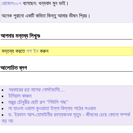
রোজেল০০৭
বলেছেন: ধন্যবাদ মুন ভাই।
অনেক পুরানো একটি কবিতা কিন্তু আমার ভীষন প্রিয়।
আপনার মন্তব্য লিখুনঃ
মন্তব্য করতে
লগ ইন
করুন
আলোচিত ব্লগ
সরকারের ছয় মাসের পোস্টমর্টেম....
ইলিয়াস কাঞ্চন
মঞ্জুর চৌধুরীর ছোট গল্প "শিউলি গাছ"
লা হাওলা ওয়ালা কুওয়াতা ইল্লা বিল্লাহ পাঠের সওয়াব
ড. ইরফান আল-হোসাইনীর রহস্যজনক মৃত্যু - জীবনের চেয়ে কোনো সম্পর্ক
বড় নয়