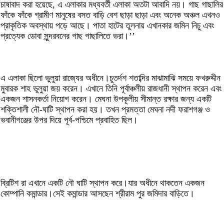
চাষাবাদ করা হয়েছে, এ এলাকার মধ্যবর্তী এলাকা অতটা আবাদি নয়। গাছ গাছালির
ফাঁকে ফাঁকে গ্রামীণ মানুষের বসত বাড়ি বেশ ছাড়া ছাড়া এবং অনেক অঞ্চল এখনও
প্রাকৃতিক অবস্থায় পড়ে আছে। পাতা হাটের তুলনায় এখানকার জমিন নিচু এবং
প্রত্যেক ডোবা সুন্দরবনের গাছ গাছালিতে ভরা।’’
এ এলাকা ছিলো ভুলুয়া রাজ্যের অধীনে।চুতর্দশ শতাব্দির মাঝামাঝি সময়ে ফখরুদ্দীন
মুবারক শাহ ভুলুয়া জয় করেন। এখানে তিনি পূর্বাঞ্চলীয় রাজধানী স্থাপন করেন এবং
একজন শাসনকর্তা নিয়োগ করেন। মেঘনা উপকূলীয় সীমান্ত রক্ষার জন্য একটি
শক্তিশালী নৌ-ঘাটি স্থাপন করা হয়। তখন প্রমত্তা মেঘনা নদী ফরাশগঞ্জ ও
ভবানীগঞ্জের উপর দিয়ে পূর্ব-পশ্চিমে প্রবাহিত ছিল।
ব্রিটিশ রা এখানে একটি নৌ ঘাটি স্থাপন করে।যার অধীনে থাকতেন একজন
কোম্পানি কমান্ডার।সেই কমান্ডার আসছেন শ্রীরাম পুর জমিদার বাড়িতে।