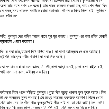
বিপ্লবী বোমা ফাটালেন সরকারী অফিসে।তিনজন মারা গেলো।ক্ষুদিরামের ফাসি
হলো তার বয়স যখন ১৮ বছর। তার কাছে জানতে চাওয়া হল, তার শেষ ইচ্ছা কি?
সে বলল,সময় থাকলে সবাইকে বোমা বানানোর কৌশল জানিয়ে দিতে চাই।ক্ষুদিরাম
এর ফাঁসি হল।
মতি, কুলসুম দের বাড়ির আশে পাশে ঘুর ঘুর করছে। কুলসুম এর বাবা রশিদ বেপারি
ব্যাপারটা খেয়াল করলেন।
কি রে বাবা মতি,ইয়ানো কি? বাইত যাও। না কাগা আন্নেরে দেখতে আইছি।
হুইনছি আন্নের শরীর খারাপ।না বাবা ঠিক আছি।
তো তোয়ার বাবা মা বালা আছে নি।জী,কাগা আছা বালাই।তো কাগা বাইত যাই।
খাই যাও।না কাগা,অঈন্য এক দিন।
কাইল্লা বিলে পাশে দাঁড়িয়ে কুলসুম।পুরো বিল জুড়ে শাপলা ফুল ফুটে আছে।বিল
টা কে অসম্ভব সুন্দর লাগছে।এর মধ্যে শরতের ঝকঝকে আকাশ।পিছন থেকে
মতি ডাক দেয়,কি গীত গাও কুলসুম?কই গীত গাই না তো মতি ভাই।বিল দেই।
বিল কান কি সুন্দর লাগে দেকছেন নি মতি বাই।মতি কুলসুমের দিকে তাকিয়ে