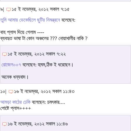
৯|
১৫ ই নভেম্বর, ২০১২ সকাল ৭:১৫
তুমি আমায় ডেকেছিলে ছুটির নিমন্ত্রনে
বলেছেন:
বাহ প্লাস দিয়ে গেলাম ----
ব্যবহৃত ভাষা টা কোন অঞ্চলের ??? নোয়াখালীর নাকি ?
১৫ ই নভেম্বর, ২০১২ সকাল ৭:২২
রোজেল০০৭
বলেছেন: হুমম,ঠিক ই ধরেছেন।
অনেক ধন্যবাদ।
১০|
১৬ ই নভেম্বর, ২০১২ সকাল ১১:৪৩
আমড়া কাঠের ঢেকি
বলেছেন: চমৎকার....
পোষ্টে প্লাস++++
১৬ ই নভেম্বর, ২০১২ সকাল ১১:৪৬