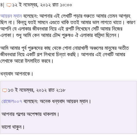
৪|
১২ ই নভেম্বর, ২০১২ রাত ১০:০০
আয়রন ম্যান
বলেছেন: আপনার এই লেখাটি পড়ার শুরুতে আমার তেমন আগ্রহ
ছিল না। কিন্তু যতই সামনে এগুতে থাকি ততই আমার ভাল লাগতে থাতে। কারণ
আপনি যে এলাকার জীবনধারা নিয়ে এই গল্পটি লিখেছেন সেটি আমার নিজের
এলাকা। শুধু আমি কেন আমার চৌদ্দ পুরুষও ঐ এলাকার বাসিন্দা ছিলেন।
আমি আমার পূর্ব পুরুষদের কাছ থেকে শোনা নোয়াখালী অঞ্চলের মানুষের অতীত
জীবনধারা নিয়ে একটি গল্প লিখবো চিন্তা করছি। আপনার এই লেখাটি আমার
লেখাকে আরো উৎসাহিত করবে।
ধন্যবাদ আপনাকে।
১৩ ই নভেম্বর, ২০১২ রাত ২:১৮
রোজেল০০৭
বলেছেন: অনেক ধন্যবাদ আয়রন ম্যান।
আপনার গল্পের অপেক্ষায় থাকলাম।
ভালো থাকুন।