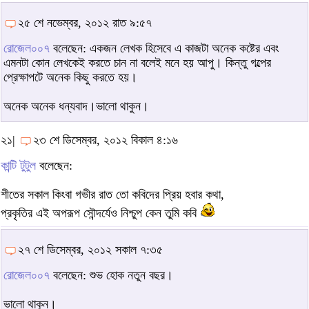
২৫ শে নভেম্বর, ২০১২ রাত ৯:৫৭
রোজেল০০৭
বলেছেন: একজন লেখক হিসেবে এ কাজটা অনেক কষ্টের এবং
এমনটা কোন লেখকেই করতে চান না বলেই মনে হয় আপু। কিন্তু গল্পের
প্রেক্ষাপটে অনেক কিছু করতে হয়।
অনেক অনেক ধন্যবাদ।ভালো থাকুন।
২১|
২৩ শে ডিসেম্বর, ২০১২ বিকাল ৪:১৬
কান্টি টুটুল
বলেছেন:
শীতের সকাল কিংবা গভীর রাত তো কবিদের প্রিয় হবার কথা,
প্রকৃতির এই অপরূপ সৌন্দর্যেও নিশ্চুপ কেন তুমি কবি
২৭ শে ডিসেম্বর, ২০১২ সকাল ৭:৩৫
রোজেল০০৭
বলেছেন: শুভ হোক নতুন বছর।
ভালো থাকুন।