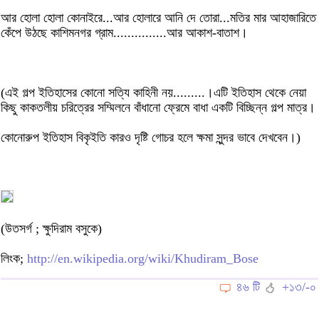
আর হোলা হোলা কোনাইরে...আর হোলারে আনি দে তোরা...মতির মার আহাজারিতে
কেঁপে উঠছে কাশিমনগর গ্রাম...............আর আকাশ-বাতাশ।
(এই গল্প ইতিহাসের কোনো সত্যি কাহিনী নয়.........।এটি ইতিহাস থেকে নেয়া
কিছু কাকতলীয় চরিত্রের সম্মিলনে বাঁধানো ফ্রেমে বাধা একটি বিচ্ছিন্ন গল্প মাত্র।
কোনোরুপ ইতিহাস বিকৃইতি কারও দৃষ্টি গোচর হলে ক্ষমা সুন্দর ভাবে দেখবেন।)
(উতসর্গ ; ক্ষুদিরাম বসুকে)
লিংক;
http://en.wikipedia.org/wiki/Khudiram_Bose
৪৬ টি
+১৩/-০