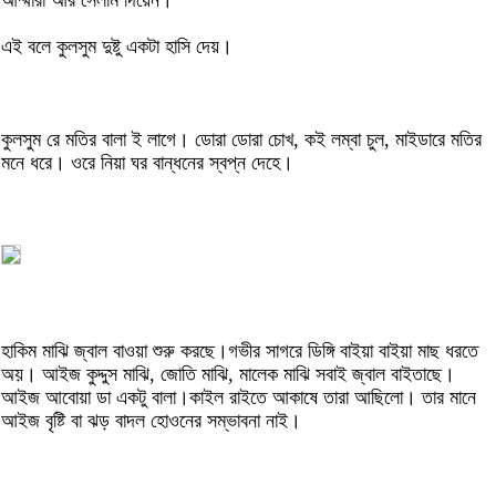
আম্মারা আর সেলাম দিয়েন।
এই বলে কুলসুম দুষ্টু একটা হাসি দেয়।
কুলসুম রে মতির বালা ই লাগে। ডোরা ডোরা চোখ, কই লম্বা চুল, মাইডারে মতির
মনে ধরে। ওরে নিয়া ঘর বান্ধনের স্বপ্ন দেহে।
হাকিম মাঝি জ্বাল বাওয়া শুরু করছে।গভীর সাগরে ডিঙ্গি বাইয়া বাইয়া মাছ ধরতে
অয়। আইজ কুদ্দুস মাঝি, জোতি মাঝি, মালেক মাঝি সবাই জ্বাল বাইতাছে।
আইজ আবোয়া ডা একটু বালা।কাইল রাইতে আকাষে তারা আছিলো। তার মানে
আইজ বৃষ্টি বা ঝড় বাদল হোওনের সম্ভাবনা নাই।