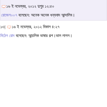
১৬ ই নভেম্বর, ২০১২ দুপুর ১২:৫০
রোজেল০০৭
বলেছেন: অনেক অনেক ধন্যবাদ আন্দালিব।
১৩|
১৬ ই নভেম্বর, ২০১২ বিকাল ৪:২৭
মিঠেল রোদ
বলেছেন: আন্চলিক ভাষার গল্প।ভাল লাগল।