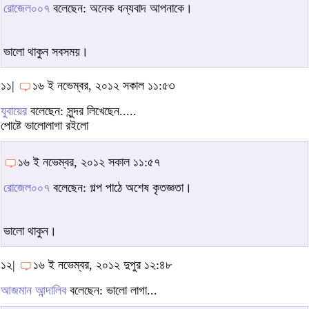
রোজেল০০৭
বলেছেন: অনেক ধন্যবাদ আপনাকে।
ভালো থাকুন সবসময়।
১১|
১৬ ই নভেম্বর, ২০১২ সকাল ১১:৫৩
যুবায়ের
বলেছেন: সুন্দর লিখেছেন.....
পোষ্টে ভালোলাগা রইলো
১৬ ই নভেম্বর, ২০১২ সকাল ১১:৫৭
রোজেল০০৭
বলেছেন: গল্প পাঠে অশেষ কৃতজ্ঞতা।
ভালো থাকুন।
১২|
১৬ ই নভেম্বর, ২০১২ দুপুর ১২:৪৮
আজমান আন্দালিব
বলেছেন: ভালো লাগা...