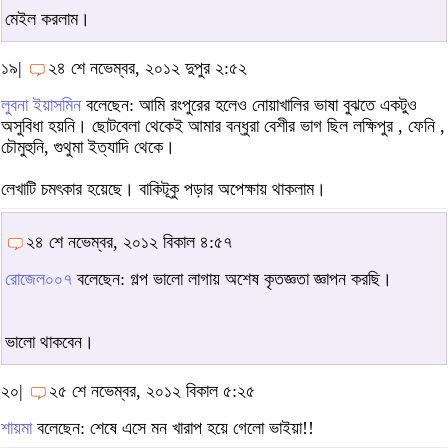
মেইল করলাম।
১৯|
২৪ শে নভেম্বর, ২০১২ দুপুর ২:৫২
লুবনা ইয়াসমিন
বলেছেন: আমি রংপুরের হলেও নোয়াখালির ভাষা বুঝতে একটুও
অসুবিধা হয়নি। ছোটবেলা থেকেই আমার বন্ধুরা বেশীর ভাগ ছিল লক্ষিপুর , ফেনি ,
চৌমুহুনি, গুথুমা ইত্যাদি থেকে।
লেখাটি চমৎকার হয়েছে। বাকিটূকু পড়ার অপেক্ষায় থাকলাম।
২৪ শে নভেম্বর, ২০১২ বিকাল ৪:৫৭
রোজেল০০৭
বলেছেন: গল্প ভালো লাগায় অশেষ কৃতজ্ঞতা জ্ঞাপন করছি।
ভালো থাকবেন।
২০|
২৫ শে নভেম্বর, ২০১২ বিকাল ৫:২৫
শায়মা
বলেছেন: শেষে এসে মন খারাপ হয়ে গেলো ভাইয়া!!