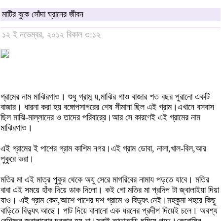
মাটির বুকে সোঁদা ঘ্রানের জীবন
১২ ই নভেম্বর, ২০১২ বিকাল ৩:১২
গ্রামের নাম মাঝিরগাও। শুধু গ্রাম ন্য়,মাঝির গাও বাজার শত বছর পুরানো একটি
বাজার। ধারনা করা হয় বঙ্গোপসাগরের শেষ সীমানা ছিল এই গ্রাম।এখানে বসবাস
ছিল মাঝি-মাল্লাদের ও তাদের পরিবারে্র।আর সে কারণেই এই গ্রামের নাম
মাঝিরগাও।
এই গ্রামের ই পাশের গ্রাম কাশিম নগর।এই গ্রাম ডোবা, নালা,খাল-বিল,আর
পুকুরে ভরা।
মতির মা এই মাত্র পুকুর থেকে অযু সেরে মাগরিবের নামায পড়তে যাবে। মতির
বাবা এই সময়ে হাঁক দিয়ে ডাক দিলো। কই গো মতির মা প্রদিপ টা জ্বালাইয়া দিয়া
যাও। এই গ্রাম কেন,আশে পাশের দশ গ্রামে ও বিদ্যুৎ নেই।মহকুমা শহরে কিছু
বাড়িতে বিদ্যুৎ আছে। পাট দিয়ে বানানো এক ধরনের প্রদীপ দিয়েই চলে। অবশ্য