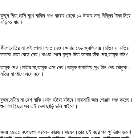
কুদ্দুস মিয়া,হাসি মুখে মাঝির গাও বাজার থেকে ১২ টাকার মাছ বিক্রির টাকা নিয়ে
বাড়িতে যায়।
কীগো,মতির মা কই গেলা।ভাত দেও।ক্ষদায় হেড জ্বলি যায়।মতির মা মতির
বাবাকে ভাত বেড়ে দেয়।খাওয়া শেষে কুদ্দুস মিয়া আবার হাঁক দেয়,তামুক কই?
তামুক দেও।মতির মা,তামুক এনে দেয়।তামুক জ্বালিয়ে,সুখ টান দেয় তামুকে।
মতির মা পাশে এসে বসে।
বুজছ,মতির মা দেশ নাকি।ভাগ হইয়া যাইবে।মারামারি আর গেঞ্জাম শুরু হইছে।
শুনলাম হিন্দুরা সব এই দেশ ছাড়ি ছলি যাইবো।
সময় ১৯০৫,বংগভংগ করলেন কারজন সাহেব।তার দুই বছর পর ক্ষুদিরাম তরুণ