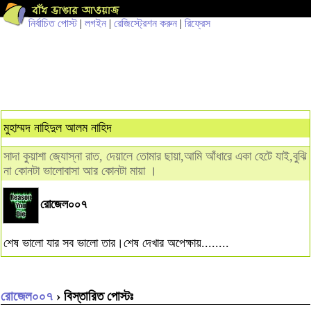
নির্বাচিত পোস্ট
|
লগইন
|
রেজিস্ট্রেশন করুন
|
রিফ্রেস
মুহাম্মদ নাহিদুল আলম নাহিদ
সাদা কুয়াশা জ্যোস্না রাত, দেয়ালে তোমার ছায়া,আমি আঁধারে একা হেটে যাই,বুঝি
না কোনটা ভালোবাসা আর কোনটা মায়া ।
রোজেল০০৭
শেষ ভালো যার সব ভালো তার।শেষ দেখার অপেক্ষায়........
রোজেল০০৭
› বিস্তারিত পোস্টঃ