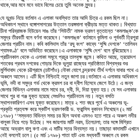
থাকে,আর মনে মনে ভাবে বিলের চেয়ে তুমি অনেক সুন্দর।
যে ভূখন্ড নিয়ে বর্তমান এ এলাকা অবস্থিত তার আদি চিত্র এ রকম ছিল না।
অধিকাংশ স্থানে বঙ্গোপসাগরের উত্তাল তরঙ্গমালা ক্রীড়ায় মত্ত থাকত। বিখ্যাত
চীনা পরিব্রাজক হিউয়েন সাঙ তাঁর ‘সিউতী’ নামক ভ্রমণ বৃত্তান্তে ‘কমলাঙ্ক’কে
সমুদ্র তীরবর্তী বলে বর্ণনা করেছেন। ‘কমলাঙ্ক’ বর্তমানে কুমিলা ও পূর্ববর্তী ত্রিপুরা
জেলার প্রাচীন নাম। কবি কালিদাস তাঁর ‘রঘু বংশ’ কাব্যে ‘সুষ্মি দেশকে’ ‘তালিবন
শ্যামকণ্ঠ’ বলে অভিহিত করেছেন।এ এলাকাকে ‘সুষ্মি দেশ’ বলে বুঝিয়েছেন।
প্রাচীনকাল থেকে এ এলাকা সমূহে প্রচুর তালবৃক্ষ জন্মে। কথিত আছে, ত্রয়োদশ
শতকের প্রথম দশকের গোড়ার দিকে ভুলুয়া রাজ্যের প্রতিষ্ঠাতা বিশ্বস্বর শুর
মুর্শিদাবাদ থেকে চট্টগ্রামে (চাটগাঁও) নৌকা যোগে চন্দ্রনাথ তীর্থ দর্শনে যাবার পথে এ
অঞ্চলে আসেন। এটি ছিল নিশ্চিতই নতুন জাগা চর।বর্তমানে এ এলাকার অধিকাংশ
ভূমি, নদী বা সমুদ্র গর্ভ থেকে ক্রমশ চর বা দ্বীপ হিসেবে জেগে উঠে। এ জন্য
জেলার বিভিন্ন এলাকার নামে সাথে চর, দ্বী, দি, দিয়া যুক্ত হয়। যে সব এলাকার
সাথে পুর বা গঞ্জ যুক্ত হয়েছে সেগুলিও প্রাচীনতম নয়। নতুন বসতি
স্থাপনকারিগণ এসব যুক্ত করেছেন। মাত্র ২ শত বছর পূর্বে এ অঞ্চলের ভূ-
প্রকৃতি প্রত্যক্ষ করে স্কটিশ ভ্রমণকারী ড. ফ্রান্সিস বুকানন লিখেছেন (২ মার্চ
১৭৯৮) ‘‘সম্ভবত বিভিন্ন সময় চর ছিল অথবা এমনও হতে পারে এ অঞ্চল নদীর
বালুকা নিয়ে গড়ে উঠেছে। সব জায়গায় মাটি নরম, ঢিলেঢালা; তার সঙ্গে মিশ্রিত
আছে অভ্রাল বালু কণা এবং এ মাটির স্তর বিন্যস্ত নয়। তাছাড়া কাদামাটি এখানে
নেই বললেই চলে। (৫ মার্চ ১৭৯৮) পাতা হাট এবং মধ্যবর্তী অঞ্চলে যে রকম