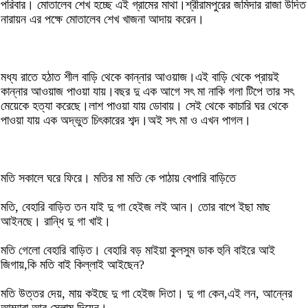
পরিবার। মোতালেব শেখ হচ্ছে এই গ্রামের মাথা।শ্রীরামপুরের জমিদার রাজা উদিত
নারায়ন এর পক্ষে মোতালেব শেখ খাজনা আদায় করেন।
মধ্য রাতে হঠাত শীল বাড়ি থেকে কান্নার আওয়াজ।এই বাড়ি থেকে প্রায়ই
কান্নার আওয়াজ পাওয়া যায়।বছর দু এক আগে সৎ মা নাকি গলা টিপে তার সৎ
মেয়েকে হত্যা করেছে।লাশ পাওয়া যায় ডোবায়। সেই থেকে কাচারি ঘর থেকে
পাওয়া যায় এক অদ্ভুত চিৎকারের শব্দ।অই সৎ মা ও এখন পাগল।
মতি সকালে ঘরে ফিরে। মতির মা মতি কে পাঠায় বেপারি বাড়িতে
মতি, বেহারি বাড়িত তন যাই দু গা হেইজ লই আন। তোর বাপে ইছা মাছ
আইনছে। রান্ধি দু গা খাই।
মতি গেলো বেহারি বাড়িত। বেহারি বড় মাইয়া কুলসুম ডাক হুনি বাইরে আই
জিগায়,কি মতি বাই কিল্লাই আইছেন?
মতি উত্তর দেয়, মায় কইছে দু গা হেইজ দিতা। দু গা কেন,এই লন, আন্নের