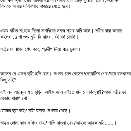
বেশিক্ষন জ্বালানোর দরকার হয় না।সবাই তাড়াতাড়ি ঘুমিয়ে পড়ে।কেরোসিন
কিনতে আবার মাঝিরগাও বাজারে যেতে হবে।
এবার মতির মা,হাক দিলো মাগরিবের নমায শ্যাষ করি আই। মতির বাবা আবার
কইলও ,দু গা গুড় মুড়ি দি যাইও, বই বই চাবাই।
মতির মা নামায শেষ করে, প্রদীপ নিয়ে ঘরে ঢুকল।
আন্নে যে এরুম হুতি হুতি থান। সংসার চলে কেম্নে?কেরোসিন শেষ?ঘরে রান্ধনের
কিছু নাই?
এই লন আন্নের গুড় মুড়ি।আইজ জাল বাইতে যান নো কিল্লাই?আজ শরীর ডা
বেজায় খারাপ গো।
তোয়ার হুত কই? মতি যাত্রা দেখবার গেছে।
ডাঙর হোলা কাম কাঈজ নাই? খালি যাত্রা দেয়?আইজ আহুক মতি......।