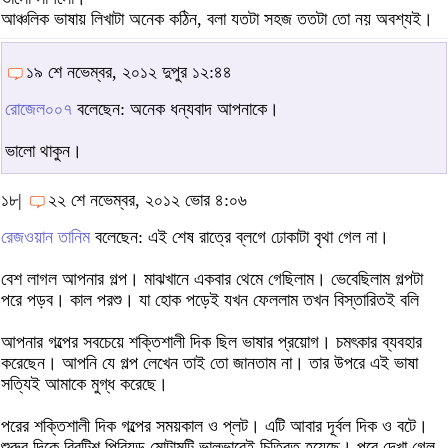
আঞ্চলিক ভাষায় লিখাটা অনেক কঠিন, বলা যতটা সহজ ততটা তো নয় অবশ্যই।
১৯ শে নভেম্বর, ২০১২ দুপুর ১২:৪৪
রোজেল০০৭
বলেছেন: অনেক ধন্যবাদ আপনাকে।
ভালো থাকুন।
১৮|
২২ শে নভেম্বর, ২০১২ ভোর ৪:০৬
রেজওয়ান তানিম
বলেছেন: এই শেষ রাত্রে ব্লগে ঢোকাটা বৃথা গেল না।
বেশ লাগল আপনার গল্প। মাঝখানে একবার থেমে গেছিলাম। ভেবেছিলাম গল্পটা
পরে পড়ব। কাল পরশু। যা হোক পড়েই যখন ফেললাম তখন বিস্তারিতই বলি
আপনার গল্পের সবচেয়ে শক্তিশালী দিক ছিল ভাষার প্রয়োগ। চমৎকার ব্যবহার
করেছেন। আপনি যে গল্প লেখেন তাই তো জানতাম না। তার উপরে এই ভাষা
সত্যিই আমাকে মুগ্ধ করেছে।
পরের শক্তিশালী দিক গল্পের সময়কাল ও প্লট। এটি আবার দূর্বল দিক ও বটে।
শুরুর দিকে ব্রিটিশ পিরিয়ড মোটামুটি ভালভাবেই চিত্রিত হয়েছে। পরে দেখা গেল