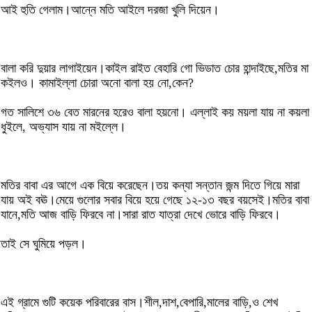
আই হুতি গেলাম।আন্নে মতি আইলে দরজা খুলি দিয়েন।
বালা করি দুয়ার লাগাইয়েন।কাইল রাইত বেহারি গো ভিডাত চোর হান্দাইছে,মতির মা
কইলও। কামাইল্লা চোরা অনো বালা হয় নো,কেন?
গত সালিশে ৩৬ বেত মারনের হরেও বালা হয়নো। এল্লাই কয় ময়লা যায় না কয়লা
ধুইলে, অভ্যাস যায় না মইল্লে।
মতির বাবা এর আগে এক বিয়ে করেছেন।তয় কন্যা সন্তান জন্ম দিতে গিয়ে মারা
যায় অই বঊ।মেয়ে গুলোর সবার বিয়ে হয়ে গেছে ১২-১৩ বছর বয়সেই।মতির বাবা
যানে,মতি আজ বাড়ি ফিরবে না।সারা রাত যাত্রা দেখে ভোরে বাড়ি ফিরবে।
তাই সে ঘুমিয়ে পড়ল।
এই গ্রামে গুটি কয়েক পরিবারের বাস।শীল,দাশ,বেপারি,মালের বাড়ি,ও শেখ