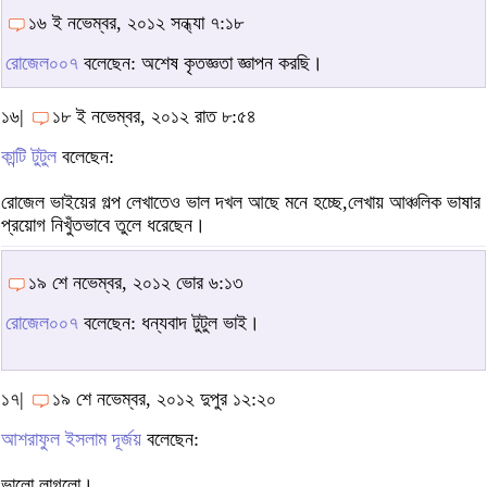
১৬ ই নভেম্বর, ২০১২ সন্ধ্যা ৭:১৮
রোজেল০০৭
বলেছেন: অশেষ কৃতজ্ঞতা জ্ঞাপন করছি।
১৬|
১৮ ই নভেম্বর, ২০১২ রাত ৮:৫৪
কান্টি টুটুল
বলেছেন:
রোজেল ভাইয়ের গল্প লেখাতেও ভাল দখল আছে মনে হচ্ছে,লেখায় আঞ্চলিক ভাষার
প্রয়োগ নিখুঁতভাবে তুলে ধরেছেন।
১৯ শে নভেম্বর, ২০১২ ভোর ৬:১৩
রোজেল০০৭
বলেছেন: ধন্যবাদ টুটুল ভাই।
১৭|
১৯ শে নভেম্বর, ২০১২ দুপুর ১২:২০
আশরাফুল ইসলাম দূর্জয়
বলেছেন:
ভালো লাগলো।