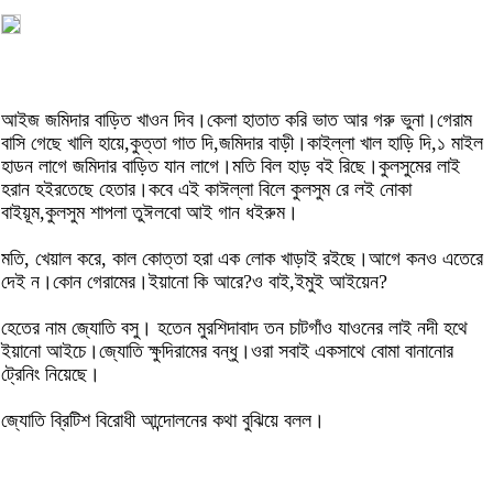
আইজ জমিদার বাড়িত খাওন দিব।কেলা হাতাত করি ভাত আর গরু ভুনা।গেরাম
বাসি গেছে খালি হায়ে,কুত্তা গাত দি,জমিদার বাড়ী।কাইল্লা খাল হাড়ি দি,১ মাইল
হাডন লাগে জমিদার বাড়িত যান লাগে।মতি বিল হাড় বই রিছে।কুলসুমের লাই
হরান হইরতেছে হেতার।কবে এই কাঈল্লা বিলে কুলসুম রে লই নোকা
বাইয়ূম,কুলসুম শাপলা তুঈলবো আই গান ধইরুম।
মতি, খেয়াল করে, কাল কোত্তা হরা এক লোক খাড়াই রইছে।আগে কনও এতেরে
দেই ন।কোন গেরামের।ইয়ানো কি আরে?ও বাই,ইমুই আইয়েন?
হেতের নাম জ্যোতি বসু। হতেন মুরশিদাবাদ তন চাটগাঁও যাওনের লাই নদী হথে
ইয়ানো আইচে।জ্যোতি ক্ষুদিরামের বন্ধু।ওরা সবাই একসাথে বোমা বানানোর
ট্রেনিং নিয়েছে।
জ্যোতি ব্রিটিশ বিরোধী আন্দোলনের কথা বুঝিয়ে বলল।