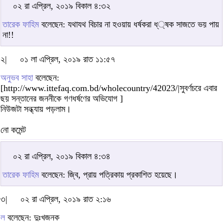
০২ রা এপ্রিল, ২০১৯ বিকাল ৪:৩২
তারেক ফাহিম
বলেছেন: যথাযথ বিচার না হওয়ায় ধর্ষকরা ধ্্ষক সাজতে ভয় পায়
না!!
২|
০১ লা এপ্রিল, ২০১৯ রাত ১১:৫৭
অনুভব সাহা
বলেছেন:
[http://www.ittefaq.com.bd/wholecountry/42023/|সুবর্ণচরে এবার
ছয় সন্তানের জননীকে গণধর্ষণের অভিযোগ ]
নিউজটা সন্ধ্যায় পড়লাম।
নো কমেন্ট
০২ রা এপ্রিল, ২০১৯ বিকাল ৪:৩৪
তারেক ফাহিম
বলেছেন: জ্বি, প্রায় পত্রিকায় প্রকাশিত হয়েছে।
৩|
০২ রা এপ্রিল, ২০১৯ রাত ২:১৬
ল
বলেছেন: দুঃখজনক