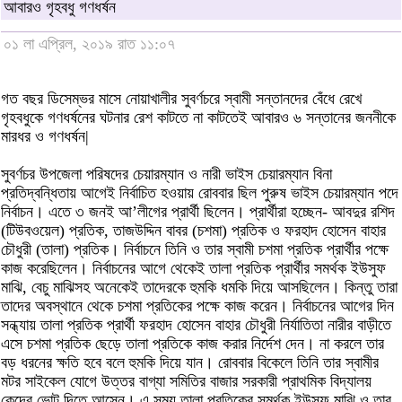
আবারও গৃহবধু গণধর্ষন
০১ লা এপ্রিল, ২০১৯ রাত ১১:০৭
গত বছর ডিসেম্ভর মাসে নোয়াখালীর সুবর্ণচরে স্বামী সন্তানদের বেঁধে রেখে
গৃহবধুকে গণধর্ষনের ঘটনার রেশ কাটতে না কাটতেই আবারও ৬ সন্তানের জননীকে
মারধর ও গণধর্ষন|
সুবর্ণচর উপজেলা পরিষদের চেয়ারম্যান ও নারী ভাইস চেয়ারম্যান বিনা
প্রতিদ্বন্ধিতায় আগেই নির্বাচিত হওয়ায় রোববার ছিল পুরুষ ভাইস চেয়ারম্যান পদে
নির্বাচন। এতে ৩ জনই আ’লীগের প্রার্থী ছিলেন। প্রার্থীরা হচ্ছেন- আবদুর রশিদ
(টিউবওয়েল) প্রতিক, তাজউদ্দিন বাবর (চশমা) প্রতিক ও ফরহাদ হোসেন বাহার
চৌধুরী (তালা) প্রতিক। নির্বাচনে তিনি ও তার স্বামী চশমা প্রতিক প্রার্থীর পক্ষে
কাজ করেছিলেন। নির্বাচনের আগে থেকেই তালা প্রতিক প্রার্থীর সমর্থক ইউসুফ
মাঝি, বেচু মাঝিসহ অনেকেই তাদেরকে হুমকি ধমকি দিয়ে আসছিলেন। কিন্তু তারা
তাদের অবস্থানে থেকে চশমা প্রতিকের পক্ষে কাজ করেন। নির্বাচনের আগের দিন
সন্ধ্যায় তালা প্রতিক প্রার্থী ফরহাদ হোসেন বাহার চৌধুরী নির্যাতিতা নারীর বাড়ীতে
এসে চশমা প্রতিক ছেড়ে তালা প্রতিকে কাজ করার নির্দেশ দেন। না করলে তার
বড় ধরনের ক্ষতি হবে বলে হুমকি দিয়ে যান। রোববার বিকেলে তিনি তার স্বামীর
মটর সাইকেল যোগে উত্তর বাগ্যা সমিতির বাজার সরকারী প্রাথমিক বিদ্যালয়
কেন্দ্রে ভোট দিতে আসেন। এ সময় তালা প্রতিকের সমর্থক ইউসুফ মাঝি ও তার