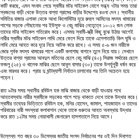
কাটি করছে, এমন সংবাদ পেয়ে স্বামীর মটর সাইকেল যোগে সন্ধ্য ৭টার সময় তারা
স্বজনের বাড়ী থেকে উত্তর বাগ্যা গ্রামের বাড়ীর উদ্দেশ্যে রওনা দেন। স্থানীয়
সমিতির বাজার এলাকা থেকে আধা কিলোমিটার দূরে রুহুল আমিনের মৎস্য খামারের
পাশের সড়কে পৌছানোর পর ইউসুফ ও বেচু মাঝির নেতেৃত্বে ১০-১২ জন লোক
তাদের মটর সাইকেল গতিরোধ করে। এসময় স্বামী-স্ত্রী কিছু বুঝে উঠার আগেই
নারীর স্বামীর মটর সাইকেল লাথি মেরে ফেলে দিয়ে তাকে এলেপাতাড়ি কিল ঘুষি ও
লাথি মেরে আহত করে দূরে নিয়ে আটক করে রাখে। এ সময় ৫-৬ জন নারীকে
জোর পূর্বক মৎস্য খামারের পাশে একটি কলাগাছ বাগানে তুলে নিয়ে যায়। সেখানে
উত্তর বাগ্যা গ্রামের আবদুল মতিনের ছেলে বেচু মাঝি (৪০) সিরাজ সর্দ্দারের ছেলে
ফজলু (২৫) ও খালেক মাঝির ছেলে আবুল বাসার (৩০) তাকে উপর্যুপুরী ধর্ষন করে
এবং মারধর করে। প্রায় দু ঘন্টাব্যাপী নির্যাতন চালানোর পর তিনি অচেতন হয়ে
পড়েন।
রাত ৯টার সময় স্থানীয় রবিউল হক মাঝি বাজার থেকে বাড়ী যাওয়ার পথে
আহতবস্থায় নারীর স্বামীকে সড়কের পাশে পড়ে থাকতে দেখে তাকে উদ্ধার করে।
স্বামীর তথ্যের ভিত্তিতে রবিউল হক, মনির হোসেন, জামাল, শাহজাহান ও তাদের
পরিবারের নারী সদস্যরা কলাবাগান থেকে তাকে গুরুতর আহত অবস্থায় উদ্ধার
করে রাত ১২টার সময় নোয়াখালী জেনারেল হাসপাতালে নিয়ে আসে।
উল্লেখ্য গত বছর ৩০ ডিসেম্বর জাতীয় সংসদ নির্বাচনের পর ওই দিন দিবাগত