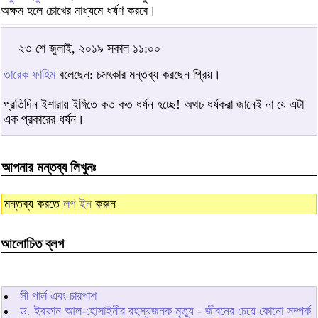
অক্ষম হলে চোখের মাধ্যমে ধর্ষণ করবে।
২৩ শে জুলাই, ২০১৯ সকাল ১১:০০
তারেক ফাহিম
বলেছেন: চমৎকার মন্তব্য করছেন প্রিয়।
প্রতিদিন ইশারায় ইঙ্গিতে কত কত ধর্ষন হচ্ছে! অথচ ধর্ষকরা জানেই না যে এটা
এক প্রকারের ধর্ষন।
আপনার মন্তব্য লিখুনঃ
মন্তব্য করতে
লগ ইন
করুন
আলোচিত ব্লগ
সী পার্ল এবং চারপাশ
ড. ইরফান আল-হোসাইনীর রহস্যজনক মৃত্যু - জীবনের চেয়ে কোনো সম্পর্ক