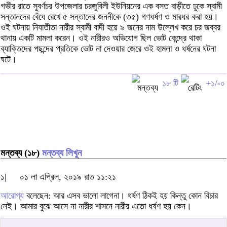
গভীর রাতে সুবর্ণচর উপজেলার চরজুবিলী ইউনিয়নের এক বসত বাড়ীতে ঢুকে স্বামী
সন্তানদের বেঁধে রেখে ৫ সন্তানের জননীকে (৩৫) গণধর্ষণ ও মারধর করা হয়।
ওই ঘটনায় নিযাতীতা নারীর স্বামী বাদী হয়ে ৯ জনের নাম উল্লেখ করে চর জব্বর
থানায় একটি মামলা করেন। ওই নারীরও অভিযোগ ছিল ভোট কেন্দ্রে থাকা
ব্যাক্তিদের পছন্দের প্রতিকে ভোট না দেওয়ার জেরে ওই হামলা ও ধর্ষনের ঘটনা
ঘটে।
১৮ টি
+১/-০
মন্তব্য (১৮)
মন্তব্য লিখুন
১|
০১ লা এপ্রিল, ২০১৯ রাত ১১:২১
আরোগ্য
বলেছেন: আর এসব ভালো লাগেনা। ধর্ষণ ঠিকই হয় কিন্তু কোন বিচার
নেই। আমার বুঝে আসে না নারীর শাসনে নারীর এতো ধর্ষণ হয় কেন।