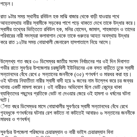
পড়েন।
রাত ৯টার সময় স্থানীয় রবিউল হক মাঝি বাজার থেকে বাড়ী যাওয়ার পথে
আহতবস্থায় নারীর স্বামীকে সড়কের পাশে পড়ে থাকতে দেখে তাকে উদ্ধার করে।
স্বামীর তথ্যের ভিত্তিতে রবিউল হক, মনির হোসেন, জামাল, শাহজাহান ও তাদের
পরিবারের নারী সদস্যরা কলাবাগান থেকে তাকে গুরুতর আহত অবস্থায় উদ্ধার
করে রাত ১২টার সময় নোয়াখালী জেনারেল হাসপাতালে নিয়ে আসে।
উল্লেখ্য গত বছর ৩০ ডিসেম্বর জাতীয় সংসদ নির্বাচনের পর ওই দিন দিবাগত
গভীর রাতে সুবর্ণচর উপজেলার চরজুবিলী ইউনিয়নের এক বসত বাড়ীতে ঢুকে স্বামী
সন্তানদের বেঁধে রেখে ৫ সন্তানের জননীকে (৩৫) গণধর্ষণ ও মারধর করা হয়।
ওই ঘটনায় নিযাতীতা নারীর স্বামী বাদী হয়ে ৯ জনের নাম উল্লেখ করে চর জব্বর
থানায় একটি মামলা করেন। ওই নারীরও অভিযোগ ছিল ভোট কেন্দ্রে থাকা
ব্যাক্তিদের পছন্দের প্রতিকে ভোট না দেওয়ার জেরে ওই হামলা ও ধর্ষনের ঘটনা
ঘটে।
ঁগত বছর ডিসেম্ভর মাসে নোয়াখালীর সুবর্ণচরে স্বামী সন্তানদের বেঁধে রেখে
গৃহবধুকে গণধর্ষনের ঘটনার রেশ কাটতে না কাটতেই আবারও ৬ সন্তানের জননীকে
মারধর ও গণধর্ষন|
সুবর্ণচর উপজেলা পরিষদের চেয়ারম্যান ও নারী ভাইস চেয়ারম্যান বিনা