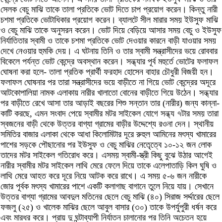
সেলক বেচু মাঝি তাকে তালা প্রতিকে ভোট দিতে চাপ প্রয়োগ করেন। কিন্তু নারী
চশমা প্রতিকে ভোটাধিকার প্রয়োগ করেন। ব্যালটে সীল মারার সময় ইউসুফ মাঝি
ও বেচু মাঝি তাকে অনুসরন করেন। ভোট দিয়ে বেড়িয়ে আসার সময় বেচু ও ইউসুফ
নির্যাতিতার স্বামী ও তাকে চশমা প্রতিকে ভোট দেওয়ার কারনে বাড়ী যাওয়ার সময়
দেখে নেওয়ার হুমকি দেয়। এ ঘটনায় তিনি ও তার স্বামী সন্ত্রাসীদের ভয়ে রোববার
বিকেলে পর্যন্ত ভোট কেন্দ্রে অবস্থান করেন। সন্ধ্যার পূর্ব মহুর্তে ভোটের ফলাফল
ঘোষনা করা হলে- তালা প্রতিক প্রার্থী ফরহাদ হোসেন বাহার চৌধুরী বিজয়ী হন।
ফলাফল ঘোষনার পর তারা সন্ত্রাসীদের ভয়ে বাড়ীতে না গিয়ে ভোট কেন্দ্রের অদূরে
আটকোপালিয়া নামক এলাকায় নারীর খালাতো বোনের বাড়ীতে গিয়ে উঠেন। সন্ধ্যার
পর বাড়ীতে রেখে আসা তার আড়াই বছরের শিশু সন্তান তার (নারীর) জন্য কান্না-
কাটি করছে, এমন সংবাদ পেয়ে স্বামীর মটর সাইকেল যোগে সন্ধ্য ৭টার সময় তারা
স্বজনের বাড়ী থেকে উত্তর বাগ্যা গ্রামের বাড়ীর উদ্দেশ্যে রওনা দেন। স্থানীয়
সমিতির বাজার এলাকা থেকে আধা কিলোমিটার দূরে রুহুল আমিনের মৎস্য খামারের
পাশের সড়কে পৌছানোর পর ইউসুফ ও বেচু মাঝির নেতেৃত্বে ১০-১২ জন লোক
তাদের মটর সাইকেল গতিরোধ করে। এসময় স্বামী-স্ত্রী কিছু বুঝে উঠার আগেই
নারীর স্বামীর মটর সাইকেল লাথি মেরে ফেলে দিয়ে তাকে এলেপাতাড়ি কিল ঘুষি ও
লাথি মেরে আহত করে দূরে নিয়ে আটক করে রাখে। এ সময় ৫-৬ জন নারীকে
জোর পূর্বক মৎস্য খামারের পাশে একটি কলাগাছ বাগানে তুলে নিয়ে যায়। সেখানে
উত্তর বাগ্যা গ্রামের আবদুল মতিনের ছেলে বেচু মাঝি (৪০) সিরাজ সর্দ্দারের ছেলে
ফজলু (২৫) ও খালেক মাঝির ছেলে আবুল বাসার (৩০) তাকে উপর্যুপুরী ধর্ষন করে
এবং মারধর করে। প্রায় দু ঘন্টাব্যাপী নির্যাতন চালানোর পর তিনি অচেতন হয়ে