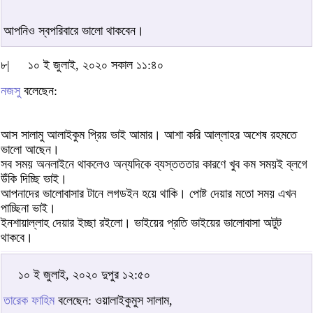
আপনিও স্বপরিবারে ভালো থাকবেন।
৮|
১০ ই জুলাই, ২০২০ সকাল ১১:৪০
নজসু
বলেছেন:
আস সালামু আলাইকুম প্রিয় ভাই আমার। আশা করি আল্লাহর অশেষ রহমতে
ভালো আছেন।
সব সময় অনলাইনে থাকলেও অন্যদিকে ব্যস্তততার কারণে খুব কম সময়ই ব্লগে
উঁকি দিচ্ছি ভাই।
আপনাদের ভালোবাসার টানে লগডইন হয়ে থাকি। পোষ্ট দেয়ার মতো সময় এখন
পাচ্ছিনা ভাই।
ইনশায়াল্লাহ দেয়ার ইচ্ছা রইলো। ভাইয়ের প্রতি ভাইয়ের ভালোবাসা অটুট
থাকবে।
১০ ই জুলাই, ২০২০ দুপুর ১২:৫০
তারেক ফাহিম
বলেছেন: ওয়ালাইকুমুস সালাম,