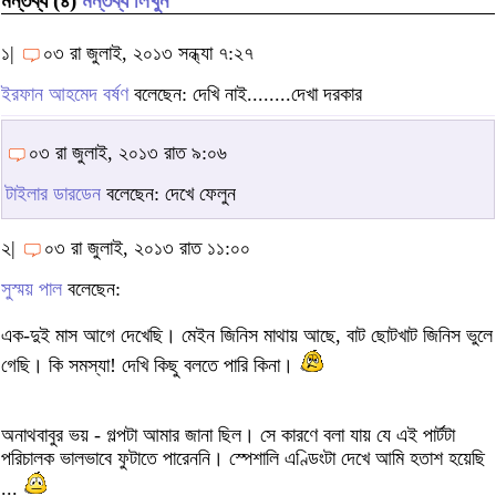
মন্তব্য (৪)
মন্তব্য লিখুন
১|
০৩ রা জুলাই, ২০১৩ সন্ধ্যা ৭:২৭
ইরফান আহমেদ বর্ষণ
বলেছেন: দেখি নাই........দেখা দরকার
০৩ রা জুলাই, ২০১৩ রাত ৯:০৬
টাইলার ডারডেন
বলেছেন: দেখে ফেলুন
২|
০৩ রা জুলাই, ২০১৩ রাত ১১:০০
সুস্ময় পাল
বলেছেন:
এক-দুই মাস আগে দেখেছি। মেইন জিনিস মাথায় আছে, বাট ছোটখাট জিনিস ভুলে
গেছি। কি সমস্যা! দেখি কিছু বলতে পারি কিনা।
অনাথবাবুর ভয় - গল্পটা আমার জানা ছিল। সে কারণে বলা যায় যে এই পার্টটা
পরিচালক ভালভাবে ফুটাতে পারেননি। স্পেশালি এণ্ডিংটা দেখে আমি হতাশ হয়েছি
...