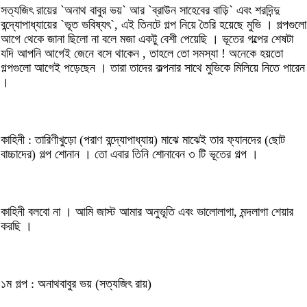
সত্যজিৎ রায়ের `অনাথ বাবুর ভয়` আর `ব্রাউন সাহেবের বাড়ি` এবং শরদিন্দু
বন্দ্যোপাধ্যায়ের `ভূত ভবিষ্যৎ`, এই তিনটে গল্প নিয়ে তৈরি হয়েছে মুভি । গল্পগুলো
আগে থেকে জানা ছিলো না বলে মজা একটু বেশী পেয়েছি । ভূতের গল্পের শেষটা
যদি আপনি আগেই জেনে বসে থাকেন , তাহলে তো সমস্যা ! অনেকে হয়তো
গল্পগুলো আগেই পড়েছেন । তারা তাদের কল্পনার সাথে মুভিকে মিলিয়ে নিতে পারেন
।
কাহিনী : তারিণীখুড়ো (পরাণ বন্দ্যোপাধ্যায়) মাঝে মাঝেই তার ফ্যানদের (ছোট
বাচ্চাদের) গল্প শোনান । তো এবার তিনি শোনাবেন ৩ টি ভূতের গল্প ।
কাহিনী বলবো না । আমি জাস্ট আমার অনুভূতি এবং ভালোলাগা, মন্দলাগা শেয়ার
করছি ।
১ম গল্প : অনাথবাবুর ভয় (সত্যজিৎ রায়)