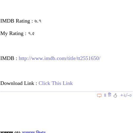
IMDB Rating : ৬.৭
My Rating : ৭.৫
IMDB :
http://www.imdb.com/title/tt2551650/
Download Link :
Click This Link
৪ টি
+২/-০