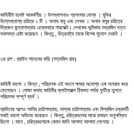
কাহিনীটা যথেষ্ট আকর্ষণীয় । উপস্থাপনাও প্রশংসার যোগ্য । মুভির
উল্লেখযোগ্য চরিত্র ২ টি । অনাথ বাবু এবং লেখক । অনাথ বাবুর চরিত্রে
দ্বিজেন বন্দ্যোপাধ্যায় এক্কেবারে পারফেক্ট। লেখকের ভূমিকায় শুভ্রজিৎ দত্ত
যথাসাধ্য চেষ্টা করেছেন । কিন্তু , চিত্রনাট্য তাকে বিশেষ সুযোগ দেয়নি ।
২য় গল্প : ব্রাউন সাহেবের বাড়ি (সত্যজিৎ রায়)
কাহিনী ভালো । কিন্ত , পরিচালক এই অংশে ক্ষমার অযোগ্য এক অপরাধ করে
ফেলেছেন । সোজা কথায় কাহিনীর ক্লাইম্যাক্স ঠিকমত পর্দায় ফুটিয়ে তুলতে
পরিচালক সম্পূর্ণ ব্যর্থ ।
ব্রাউনের গল্পেও আবির চট্টোপাধ্যায়, ভাস্বর চট্টোপাধ্যায় এবং বিশ্বজিৎ চক্রবর্তী
সবাই ভালো অভিনয় করেছেন । কিন্তু, চরিত্রগুলোর মাঝে রসায়ন অনুপস্থিত
ছিলো । মানে , চরিত্রগুলোকে কেমন জানি আলাদা আলাদা লেগেছে ।