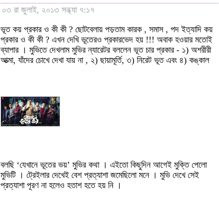
০৩ রা জুলাই, ২০১৩ সন্ধ্যা ৭:১৭
ভূত কয় প্রকার ও কী কী ? ছোটবেলায় পড়তাম কারক , সমাস , পদ ইত্যাদি কয়
প্রকার ও কী কী ? এখন দেখি ভূতেরও প্রকারভেদ হয় !!! অবাক হওয়ার মতোই
ব্যাপার । মুভিতে দেখলাম মুভির ন্যারেটর বললেন ভূত চার প্রকার - ১) অশরীরী
আত্মা, যাঁদের চোখে দেখা যায় না , ২) ছায়ামূর্তি, ৩) নিরেট ভূত এবং ৪) কঙ্কাল
বলছি ‘যেখানে ভূতের ভয়’ মুভির কথা । এইতো কিছুদিন আগেই মুক্তি পেলো
মুভিটি । ট্রেইলার দেখেই বেশ প্রত্যাশা জমেছিলো মনে । মুভি দেখে সেই
প্রত্যাশা পূরণ না হলেও হতাশ হতে হয় নি ।