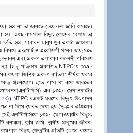
 দেওয়া হবে না তা জানতে চেয়ে রুল জারি করেছে।
 হয়, অথচ রামপাল বিদুৎ কেন্দ্রের বেলায় তা
ের ক্ষতি হবে, সাধারন মানুষ খুব একটা জানেনা।
এ বিষয়ে এক্সপার্ট ও প্রকৌশলী গনের ভাষ্যমতে
 বন সুন্দরবন এবং প্রকল্প এলাকার নদ-নদী,পরিবেশ
যা হিন্দু পত্রিকায় প্রকাশিত NTPC’s coal-
 কয়লা ভিত্তিক প্রকল্প বাতিল’ শীর্ষক খবরে
কেন্দ্র গ্রহনযোগ্য হতে পারে না বলে ভারতের
ার করপোরেশন(এনটিপিসি) এর ১৩২০ মেগাওয়াটের
Link
)। NTPC’রএকই ধরণের বিদ্যুৎ উৎপাদন
পত্র না দিয়ে ফেরত দেয়া হয় (সুত্রঃ ৪ এপ্রিলের
 সেই এনটিপিসিকে ১৩২০ মেগাওয়াটের বিদ্যুৎ
টি বনাঞ্চল, কৃষি জমি, স্থানীয় মানুষের জীবন-
মপাল বিদুৎ কেন্দ্রটির প্রতিটি ক্ষেত্রে রয়েছে