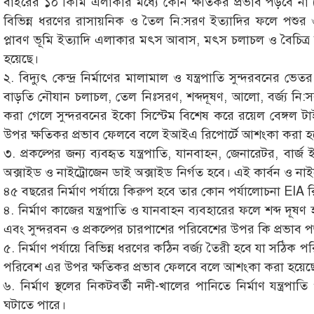
বাইরের ১০ কিমি এলাকার মধ্যে কোন ক্ষতিকর প্রভাব পড়বে না (!)
বিভিন্ন ধরণের রাসায়নিক ও তৈল নি:সরণ ইত্যাদির ফলে পশুর
প্লাবণ ভূমি ইত্যাদি এলাকার মৎস আবাস, মৎস চলাচল ও বৈচিত্র ক
হয়েছে।
২. বিদ্যুৎ কেন্দ্র নির্মাণের মালামাল ও যন্ত্রপাতি সুন্দরবনে
বাড়তি নৌযান চলাচল, তেল নিঃসরণ, শব্দদূষণ, আলো, বর্জ্য নি:সর
করা গেলে সুন্দরবনের ইকো সিস্টেম বিশেষ করে রয়েল বেঙ্গল টা
উপর ক্ষতিকর প্রভাব ফেলবে বলে ইআইএ রিপোর্টে আশংকা করা হয
৩. প্রকল্পের জন্য ব্যবহৃত যন্ত্রপাতি, যানবাহন, জেনারেটর, বার্জ
অক্সাইড ও নাইট্রোজেন ডাই অক্সাইড নির্গত হবে। এই কার্বন ও না
৪৫ বছরের নির্মাণ পর্যায়ে কিরুপ হবে তার কোন পর্যালোচনা EIA রি
৪. নির্মাণ কাজের যন্ত্রপাতি ও যানবাহন ব্যবহারের ফলে শব্দ দূষণ হবে।
এবং সুন্দরবন ও প্রকল্পের চারপাশের পরিবেশের উপর কি প্রভাব প
৫. নির্মাণ পর্যায়ে বিভিন্ন ধরণের কঠিন বর্জ্য তৈরী হবে যা সঠিক পরি
পরিবেশ এর উপর ক্ষতিকর প্রভাব ফেলবে বলে আশংকা করা হয়েছ
৬. নির্মাণ স্থলের নিকটবর্তী নদী-খালের পানিতে নির্মাণ যন্ত্র
ঘটাতে পারে।