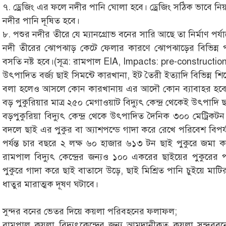
৭. ড্রেজিং এর ফলে নদীর পানি ঘোলা হবে। ড্রেজিং সঠিক ভাবে নিয়ন্
নদীর পানি দূষিত হবে।
৮. পশুর নদীর তীরে যে ম্যানগ্রোভ বনের সারি আছে তা নির্মাণ পর্যা
নদী তীরের ঝোপঝাড় কেটে ফেলার কারণে ঝোপঝাড়ের বিভিন্ন 
বসতি নষ্ট হবে।(সূত্র: রামপাল EIA, Impacts: pre-construct
উৎপাদিত বর্জ্য ছাই সিমন্টে কারখানা, ইট তৈরী ইত্যাদি বিভিন্ন শ
বলা হলেও আসলে কোন কারখানায় এর আদৌ কোন ব্যাবাহর হবে 
বড় পুকুরিয়ার মাত্র ২৫০ মেগাওয়াট বিদ্যুৎ কেন্দ্র থেকেই উৎপাদি
বড়পুকুরিয়া বিদ্যুৎ কেন্দ্র থেকে উৎপাদিত দৈনিক ৩০০ মেট্রিকটন
বদলে ছাই এর পুকুর বা অ্যাশপন্ডে গাদা করে রেখে পরিবেশ বিপ
পর্যন্ত চার বছরে ২ লক্ষ ৬০ হাজার ৬১৩ টন ছাই পুকুরে জমা কর
রামপাল বিদ্যুৎ কেন্দ্রের জন্যও ১০০ একরের ছাইয়ের পুকুরের 
পুকুরে গাদা করে ছাই বাতাসে উড়ে, ছাই মিশ্রিত পানি চুইয়ে মা
ধাতুর মারাত্মক দূষণ ঘটাবে।
সুন্দর বনের ভেতর দিয়ে কয়লা পরিবহনের ফলাফল;
রামপাল কয়লা বিদ্যুৎকেন্দ্রের জন্য আমদানীকৃত কয়লা সুন্দ