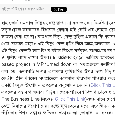
এই পোস্টটি শেয়ার করতে চাইলে :
হাই কোর্ট রামপাল বিদ্যুৎ কেন্দ্র স্থাপন না করতে কেন নির্দেশনা
তত্বাবধায়ক সরকারের বিধানের বেলায় হাই কোর্ট এর দোহায় দেয়া
আমলে নেয়া হয় না। রামপাল বিদুৎ কেন্দ্র চুক্তির প্রভাবে কি ধরন
খোদ সচেতন মহলও এ‌ই বিদুৎ কেন্দ্র চুক্তি নিয়ে আছে অন্ধকারে। 
এই বিদুৎ কেন্দ্রটি হলে বিপর্য ঘটবে বিশ্বের সর্ববৃহৎ ম্যানগ্রোভ
ও স্থানীয় বাসিন্দাদের উপর। ৮ অক্টোবর ২০১০ তারিখে ভারতের দ্
based project in MP turned down বা ‘মধ্যপ্রদেশে এনটিপিসির
বলা হয়: জনবসতি সম্পন্ন এলাকায় কৃষিজমির উপর তাপ বিদ্যুৎ
কেন্দ্রীয় গ্রীন প্যানেল মধ্যপ্রদেশে ন্যাশনাল থারমাল পাওয়
একটি বিদ্যুৎ উৎপাদন প্রকল্পের অনুমোদন দেয়নি (
Click This 
প্রকল্পের প্রস্তাব গাজমারা উড়িষ্যা থেকে পরিবেশ বিভাগ থেকে ছাড়
The Business Line লিংকঃ-
Click This Link
)অথচ বাংলাদেশে
কেন্দ্র নির্মাণের সুযোগ দেয়া হচ্ছে সুন্দরবনের মতো সংরক্ষিত এক
জীবিকার উপর সম্ভাব্য ক্ষতিকর প্রভাবগুলো তোয়াক্কা না করেই। রা