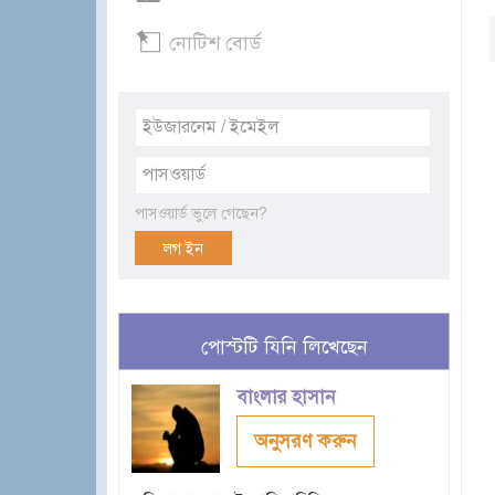
নোটিশ বোর্ড
পাসওয়ার্ড ভুলে গেছেন?
পোস্টটি যিনি লিখেছেন
বাংলার হাসান
অনুসরণ করুন