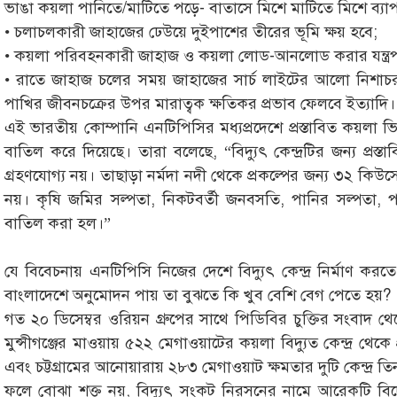
ভাঙা কয়লা পানিতে/মাটিতে পড়ে- বাতাসে মিশে মাটিতে মিশে ব্যাপ
• চলাচলকারী জাহাজের ঢেউয়ে দুইপাশের তীরের ভূমি ক্ষয় হবে;
• কয়লা পরিবহনকারী জাহাজ ও কয়লা লোড-আনলোড করার যন্ত্রপা
• রাতে জাহাজ চলের সময় জাহাজের সার্চ লাইটের আলো নিশাচর প
পাখির জীবনচক্রের উপর মারাত্বক ক্ষতিকর প্রভাব ফেলবে ইত্যাদি।
এই ভারতীয় কোম্পানি এনটিপিসির মধ্যপ্রদেশে প্রস্তাবিত কয়লা ভিত্
বাতিল করে দিয়েছে। তারা বলেছে, “বিদ্যুৎ কেন্দ্রটির জন্য প্রস্তা
গ্রহণযোগ্য নয়। তাছাড়া নর্মদা নদী থেকে প্রকল্পের জন্য ৩২ কিউসে
নয়। কৃষি জমির সল্পতা, নিকটবর্তী জনবসতি, পানির সল্পতা, 
বাতিল করা হল।”
যে বিবেচনায় এনটিপিসি নিজের দেশে বিদ্যুৎ কেন্দ্র নির্মাণ কর
বাংলাদেশে অনুমোদন পায় তা বুঝতে কি খুব বেশি বেগ পেতে হয়?
গত ২০ ডিসেম্বর ওরিয়ন গ্রুপের সাথে পিডিবির চুক্তির সংবাদ থেকে
মুন্সীগঞ্জের মাওয়ায় ৫২২ মেগাওয়াটের কয়লা বিদ্যুত কেন্দ্র থে
এবং চট্টগ্রামের আনোয়ারায় ২৮৩ মেগাওয়াট ক্ষমতার দুটি কেন্দ্র ত
ফলে বোঝা শক্ত নয়, বিদ্যুৎ সংকট নিরসনের নামে আরেকটি বিদেশ