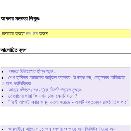
আপনার মন্তব্য লিখুনঃ
মন্তব্য করতে
লগ ইন
করুন
আলোচিত ব্লগ
আমরা ইতিহাসের ছিন্নপত্র...
শেখ হাসিনার আজকের ভার্চুয়াল বক্তব্য: উপস্থাপনা, নেতৃত্বের অভিজ্ঞতা
ও জন-প্রতিক্রিয়া
আমার জীবনে দেখা শ্রেষ্ঠ তিনটি পলায়ন দৃশ্যঃ-
তেহরানের ছায়া কি এখন ঢাকা সেনানিবাসে ?
"‘৫ই আগস্ট সবার জন্য ভালো হয়েছে’- একটি বক্তব্যের রাজনৈতিক পাঠ"
অনলাইনে আছেনঃ
১১
জন ব্লগার ও
৩২৫
জন ভিজিটর (২৩৪ জন