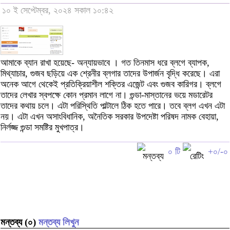
১০ ই সেপ্টেম্বর, ২০২৪ সকাল ১০:৪২
আমাকে ব্যান রাখা হয়েছে- অন্যায়ভাবে । গত তিনমাস ধরে ব্লগে ব্যাপক,
মিথ্যাচার, গুজব ছড়িয়ে এক শ্রেনীর ব্লগার তাদের উপার্জন বৃদ্ধি করেছে। এরা
অনেক আগে থেকেই প্রতিক্রিয়াশীল শক্তির এজেন্ট এবং গুজব কারিগর। ব্লগে
তাদের লেখার স্বপক্ষে কোন প্রমান লাগে না। গুন্ডা-মাস্তানের ভয়ে মডারেটর
তাদের কথায় চলে। এটা পরিস্থিতি পাল্টালে ঠিক হতে পারে। তবে ব্লগ এখন এটা
নয়। এটা এখন অসাংবিধানিক, অনৈতিক সরকার উপদেষ্টা পরিষদ নামক বেহায়া,
নির্লজ্জ গুন্ডা সমষ্টির মুখপাত্র।
০ টি
+০/-০
মন্তব্য (০)
মন্তব্য লিখুন