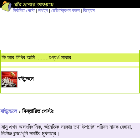
নির্বাচিত পোস্ট
|
লগইন
|
রেজিস্ট্রেশন করুন
|
রিফ্রেস
কি আর লিখিব আমি ........শুণ্যর্ও মাঝার
বাউন্ডেলে
বাউন্ডেলে
› বিস্তারিত পোস্টঃ
সামু এখন অসাংবিধানিক, অনৈতিক সরকার তথা উপদেষ্টা পরিষদ নামক বেহায়া,
নির্লজ্জ গুন্ডা/খুনি সমষ্টির মুখপাত্র।