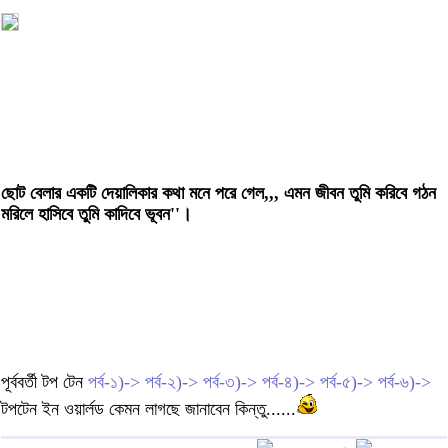
ছোট বেলার একটি দেয়ালিকার কথা মনে পরে গেল,,, এমন জীবন তুমি করিবে গঠন
মরিলে হাসিবে তুমি কাদিবে ভূবন''।
পূর্ববর্তী টপ টেন
পর্ব-১)->
পর্ব-২)->
পর্ব-৩)->
পর্ব-৪)->
পর্ব-৫)->
পর্ব-৬)->
টপটেন ইন ওয়ার্লড কেমন লাগছে জানাবেন কিন্তু......