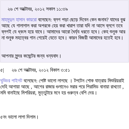
২৬ শে অক্টোবর, ২০১২ সকাল ১১:৩৯
মাহমুদুল হাসান কায়রো
বলেছেন: ব্লগ পড়া ছেড়ে দিবেন কেন জনাব? যাদের বুঝ
আছে যে গালাগাল করা অপরকে হেয় করা খারাপ তারা যদি না আসে ব্লগে তবে
ব্লগই যে ধ্বংস হয়ে যাবে। আমাদের আরো ধৈর্য্য ধরতে হবে। কেহ শুনুক আর
না শুনুক মহত্বের গান গেয়েই যেতে হবে। কারন বিজয়ী আমাদের হতেই হবে।
আপনার সুন্দর কমেন্টের জন্য ধন্যবাদ।
৫|
২৬ শে অক্টোবর, ২০১২ বিকাল ৩:৫১
ঘুড্ডির পাইলট
বলেছেন: পোষ্ট ভালো লাগছে । টপটেন শোক যাত্রায় মিশুরিয়রাই
দেহি আগায়া আছে , আগের রাজার গুলানেও মরার পরে পিরামিড বানায়া রাখতো ,
মমি বানাইছে মিশরিয়রা, মুত্তুটারে মনে হয় গুরুত্ব বেশি দেয়।
৫নং ভালো লাগা দিলাম।