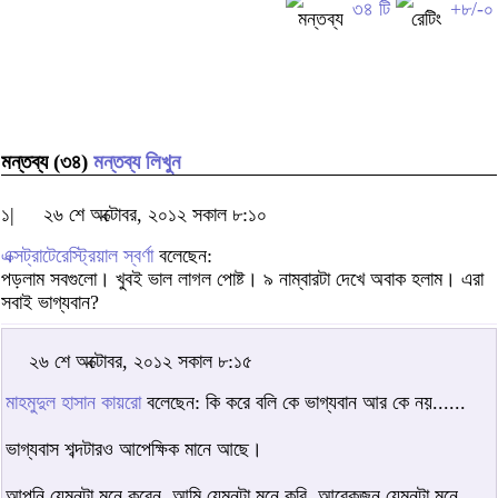
৩৪ টি
+৮/-০
মন্তব্য (৩৪)
মন্তব্য লিখুন
১|
২৬ শে অক্টোবর, ২০১২ সকাল ৮:১০
এক্সট্রাটেরেস্ট্রিয়াল স্বর্ণা
বলেছেন:
পড়লাম সবগুলো। খুবই ভাল লাগল পোষ্ট। ৯ নাম্বারটা দেখে অবাক হলাম। এরা
সবাই ভাগ্যবান?
২৬ শে অক্টোবর, ২০১২ সকাল ৮:১৫
মাহমুদুল হাসান কায়রো
বলেছেন: কি করে বলি কে ভাগ্যবান আর কে নয়......
ভাগ্যবাস শব্দটারও আপেক্ষিক মানে আছে।
আপনি যেমনটা মনে করেন, আমি যেমনটা মনে করি, আরেকজন যেমনটা মনে