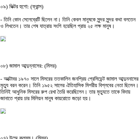
০৯) ভিক্টর হুগো: (ফ্রান্স)
- তিনি কোন সেলেব্রেটি ছিলেন না। তিনি কেবল মানুষকে সুন্দর সুন্দর কথা বলতেন
ও লিখতেন। তার শেষ যাত্রায় সংগি হয়েছিল প্রায় ২৫ লক্ষ মানুষ।
০৮) জামাল আব্দুন্নাসের: (মিসর)
- অক্টোবর ১৯৭০ সালে মিসরের ততকালিন জনপ্রিয় প্রেসিডেন্ট জামাল আব্দুননাসের
মৃত্যু বরন করেন। তিনি ১৯৫২ সালের ঐতিহাসিক মিশরীয় বিপ্লবের নেতা ছিলেন।
তিনিই আধুনিক মিসরের রুপ রেখা তৈরি করেছিলেন। তার মৃত্যুতে তাকে বিদায়
জানাতে প্রায় চার মিলিয়ন মানুষ কায়রোতে জড়ো হয়।
০৭) উম্মে কুলসুম। (মিসর)