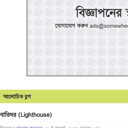
আলোচিত ব্লগ
বাতিঘর (Lighthouse)