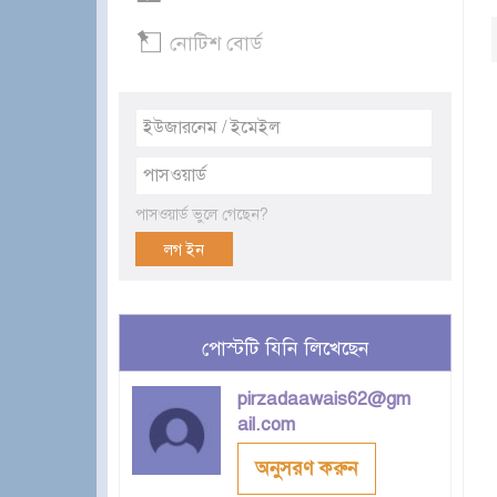
নোটিশ বোর্ড
পাসওয়ার্ড ভুলে গেছেন?
পোস্টটি যিনি লিখেছেন
pirzadaawais62@gm
ail.com
অনুসরণ করুন