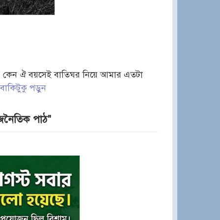
। কেন ঐ বয়সেই বাতিঘর নিয়ে আমার এতটা
.বাকিটুকু পড়ুন
াজনৈতিক পাঠ"