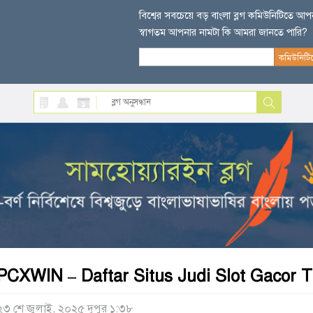
বিশ্বের সবচেয়ে বড় বাংলা ব্লগ কমিউনিটিতে আ
স্বাগতম আপনার নামটা কি আমরা জানতে পারি?
PCXWIN – Daftar Situs Judi Slot Gacor 
২৩ শে জুলাই, ২০২৫ দুপুর ১:৩৮