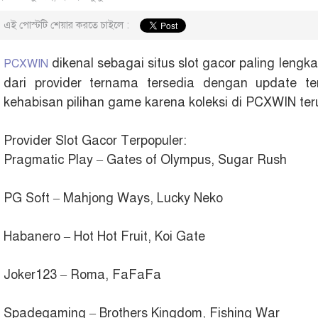
এই পোস্টটি শেয়ার করতে চাইলে :
dikenal sebagai situs slot gacor paling lengk
PCXWIN
dari provider ternama tersedia dengan update te
kehabisan pilihan game karena koleksi di PCXWIN te
Provider Slot Gacor Terpopuler:
Pragmatic Play – Gates of Olympus, Sugar Rush
PG Soft – Mahjong Ways, Lucky Neko
Habanero – Hot Hot Fruit, Koi Gate
Joker123 – Roma, FaFaFa
Spadegaming – Brothers Kingdom, Fishing War