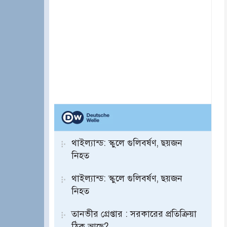
থাইল্যান্ড: স্কুলে গুলিবর্ষণ, ছয়জন
নিহত
থাইল্যান্ড: স্কুলে গুলিবর্ষণ, ছয়জন
নিহত
তানভীর গ্রেপ্তার : সরকারের প্রতিক্রিয়া
ঠিক আছে?