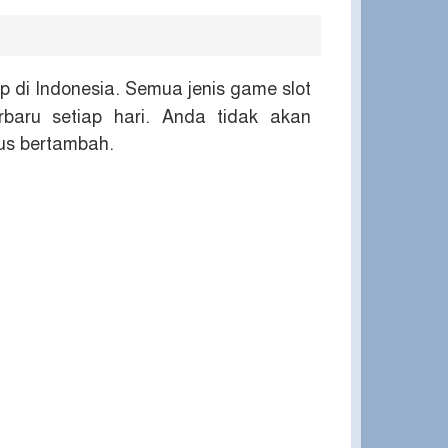
ap di Indonesia. Semua jenis game slot
rbaru setiap hari. Anda tidak akan
rus bertambah.