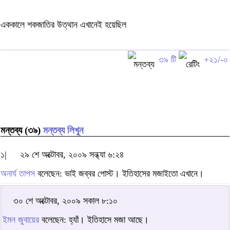
এককালে শকজাতির উত্থান এখানেই হয়েছিল
৩৯ টি
+২১/-০
মন্তব্য (৩৯)
মন্তব্য লিখুন
১|
২৯ শে অক্টোবর, ২০০৯ সন্ধ্যা ৬:২৪
অনার্য তাপস
বলেছেন: ভাই জব্বর পোস্ট। ইতিহাসের মজাইতো এখানে।
৩০ শে অক্টোবর, ২০০৯ সকাল ৮:১০
ইমন জুবায়ের
বলেছেন: হ্যাঁ। ইতিহাসে মজা আছে।