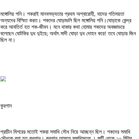
মঙ্গোলিয় পনি। শকরাই মানবসভ্যতার প্রথম অশ্বারোহী, যাদের গতিময়তা
অন্যদের বিস্মিত করত। শকদের ঘোড়াগুলি ছিল মঙ্গোলিয় পনি।ঘোড়াকে কেন্দ্র
করে আবতির্ত হত শক-জীবন। মনে থাকার কথা হোমার শকদের অবজ্ঞাভরে
বলেছেন ঘোটকির দুধ দুইয়ে; অর্থাৎ মাদী ঘোড়া দুধ দোহন করে! তবে ঘোড়ার জিন
ছিল না।
কুরগান
প্রাচীন মিশরের মতোই শকরা সমাধি সৌধ নিয়ে আচ্ছন্ন ছিল। শকদের সমাধি
সৌধকে বলা হত কুরগান। কুরগান আসলে সমাধিস্তুপ । মাটি থেকে ২০ মিটার