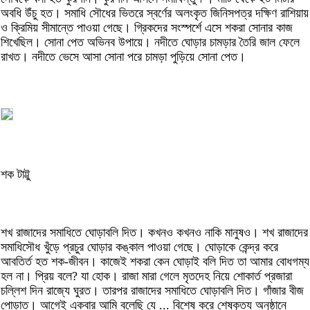
অবধি উঁচু হত। সমাধি সৌধের ভিতরে স্বর্ণের অলংকৃত জিনিসপত্র দক্ষিণ রাশিয়ায়
ও ক্রিমিয় সীমান্তে পাওয়া গেছে। গ্রিকদের সংস্পর্শে এসে শকরা সোনার কাজ
শিখেছিল। সোনা পেত অভিনব উপায়ে। নদীতে ঘোড়ার চামড়ার তৈরি জাল ফেলে
রাখত। নদীতে ভেসে আসা সোনা পরে চামড়া পুড়িয়ে সোনা পেত।
শক টাট্টু
শখ রাজাদের সমাধিতে ঘোড়াবলি দিত। কখনও কখনও নাকি মানুষও। শখ রাজাদের
সমাধিসৌধ খুঁড়ে প্রচুর ঘোড়ার কঙ্কাল পাওয়া গেছে। ঘোড়াকে কেন্দ্র করে
আবতির্ত হত শক-জীবন। কাজেই শকরা কেন ঘোড়াই বলি দিত তা আমার বোধগম্য
হল না। প্রিয় বলে? যা হোক। রাজা মারা গেলে মৃতদেহ নিয়ে শোকার্ত প্রজারা
চল্লিশ দিন রাজ্যে ঘুরত। তারপর রাজাদের সমাধিতে ঘোড়াবলি দিত। গাঁজার বীজ
পোড়াত। আগেই একবার আমি বলেছি যে ... বিশেষ করে শেষকৃত্য অনুষ্ঠানে