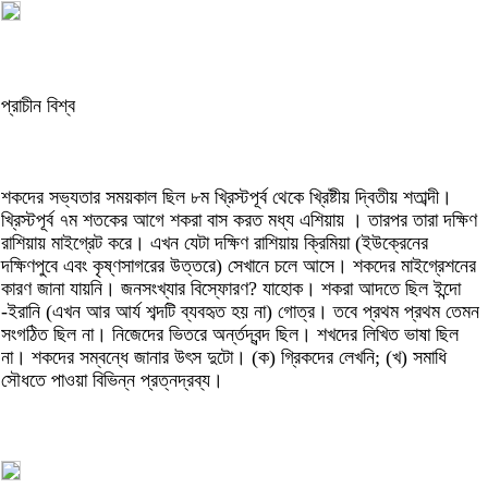
প্রাচীন বিশ্ব
শকদের সভ্যতার সময়কাল ছিল ৮ম খ্রিস্টপূর্ব থেকে খ্রিষ্টীয় দ্বিতীয় শতাব্দী।
খ্রিস্টপূর্ব ৭ম শতকের আগে শকরা বাস করত মধ্য এশিয়ায় । তারপর তারা দক্ষিণ
রাশিয়ায় মাইগ্রেট করে। এখন যেটা দক্ষিণ রাশিয়ায় ক্রিমিয়া (ইউক্রেনের
দক্ষিণপুবে এবং কৃষ্ণসাগরের উত্তরে) সেখানে চলে আসে। শকদের মাইগ্রেশনের
কারণ জানা যায়নি। জনসংখ্যার বিস্ফোরণ? যাহোক। শকরা আদতে ছিল ইন্দো
-ইরানি (এখন আর আর্য শব্দটি ব্যবহৃত হয় না) গোত্র। তবে প্রথম প্রথম তেমন
সংগঠিত ছিল না। নিজেদের ভিতরে অর্ন্তদ্বন্দ ছিল। শখদের লিখিত ভাষা ছিল
না। শকদের সম্বন্ধে জানার উৎস দুটো। (ক) গ্রিকদের লেখনি; (খ) সমাধি
সৌধতে পাওয়া বিভিন্ন প্রত্নদ্রব্য।