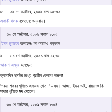
৮|
২৯ শে অক্টোবর, ২০০৯ রাত ১০:৩২
একাকী বালক
বলেছেন: ধন্যবাদ।
৩০ শে অক্টোবর, ২০০৯ সকাল ৮:০২
ইমন জুবায়ের
বলেছেন: আপনাকেও ধন্যবাদ।
৯|
৩০ শে অক্টোবর, ২০০৯ রাত ১২:০৩
আকাশ অম্বর
বলেছেন:
ক্যানাবিস শব্দটির মধ্যে প্রাচীন কেনান! দারুণ!
'শকরা শক্রর খুলিতে জল/মদ খেত।' - হুম। আচ্ছা, ইমন ভাই, বায়রনও কি
মাথার খুলিতে মদ খেতেন?
৩০ শে অক্টোবর, ২০০৯ সকাল ৮:০৪