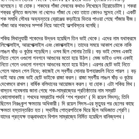
বলেছেন। যা হোক। শকদের গাঁজা সেবনের কথাও লিখেছেন হিরোডোটাস। শকরা
শক্রর খুলিতে জল/মদ না খেলেও গাঁজা যে খেত তাতে কোনও সন্দেহ নেই। একটি
শক সমাধি সৌধর অভ্যন্তরে ব্রোঞ্জের কড়াইয়ে ভিতর পাওয়া গেছে গাঁজার বীজ।
গাঁজা আর শকদের সম্পর্ক নিয়ে আগেই অল্পবিস্তর বলেছি।
শকিয় মিথানুযায়ী শকেদের উদ্ভব হয়েছিল তিন ভাই থেকে। এদের নাম যথাক্রমে
লিপোক্সাইস, আরপোক্সাইস এবং কোলাক্সাইস। তাদের সময়ে আকাশ থেকে নাকি
লাঙল ষাঁড় ও কুঠার পড়েছিল। ওসব ছিল সোনার তৈরি। বড় ভাই সেসব একাই
নিতে গেলে ওগুলো গনগনে আগুনের মতো হয়ে উঠল। মেজ ভাইও ওসব একাই
নিতে গেলে ওগুলো গনগনে আগুনের মতো হয়ে উঠল। এরপর ছোট ভাই নিতে
গেলে আগুন গেল নিভে; কাজেই সে স্বর্গীয় সোনার উপহারগুলি নিতে পারল । বড়
ভাই আর মেজ ভাই ছোট ভাইকে রাজা করল। রাজা স্বর্গীয় লাঙল ষাঁড় ও কুঠার
দেখেশুনে রাখল। বার্ষিক বলিদানের আয়োজন করল। যা হোক। এটা শকিয় মিথ।
বাস্তব গবেষনায় জানা গেছে শক-সাম্রাজ্যের প্রতিষ্ঠাতার নাম সম্রাট
কোলোসাকাই। শখদের সম্রাটের পদবি ‘শখ প্রধান’ ( দি রয়েল সিদস); তিনি
ছিলেন নিরঙ্কুশ ক্ষমতার অধিকারী। দি রয়েল সিদস-এর মৃত্যুর পর ছেলের কাছে
ক্ষমতা হস্তান্তরিত হত। স্থানীয় গোত্রপতিকে ঘিরে ছিল অভিজাত শ্রেণি।
যাদের প্রত্যক্ষ তত্ত্বাবধানে বিশাল সাম্রাজ্যে নির্মিত হয়েছিল বানিজ্যপথ।