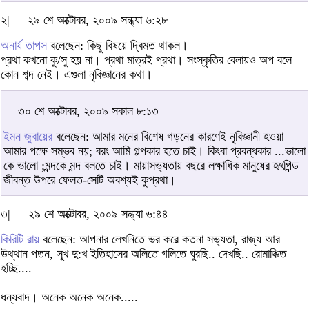
২|
২৯ শে অক্টোবর, ২০০৯ সন্ধ্যা ৬:২৮
অনার্য তাপস
বলেছেন: কিছু বিষয়ে দ্বিমত থাকল।
প্রথা কখনো কু/সু হয় না। প্রথা মাত্রই প্রথা। সংস্কৃতির বেলায়ও অপ বলে
কোন শব্দ নেই। এগুলা নৃবিজ্ঞানের কথা।
৩০ শে অক্টোবর, ২০০৯ সকাল ৮:১৩
ইমন জুবায়ের
বলেছেন: আমার মনের বিশেষ গড়নের কারণেই নৃবিজ্ঞানী হওয়া
আমার পক্ষে সম্ভব নয়; বরং আমি গল্পকার হতে চাই। কিংবা প্রবন্ধকার ...ভালো
কে ভালো ;মন্দকে মন্দ বলতে চাই। মায়াসভ্যতায় বছরে লক্ষাধিক মানুষের হৃৎপিন্ড
জীবন্ত উপরে ফেলত-সেটি অবশ্যই কুপ্রথা।
৩|
২৯ শে অক্টোবর, ২০০৯ সন্ধ্যা ৬:৪৪
কিরিটি রায়
বলেছেন: আপনার লেখনিতে ভর করে কতনা সভ্যতা, রাজ্য আর
উথ্থান পতন, সূখ দু:খ ইতিহাসের অলিতে গলিতে ঘুরছি.. দেখছি.. রোমাঞ্চিত
হচ্ছি....
ধন্যবাদ। অনেক অনেক অনেক.....