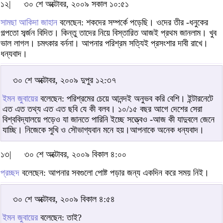
১২|
৩০ শে অক্টোবর, ২০০৯ সকাল ১০:৫১
সামছা আকিদা জাহান
বলেছেন: শকদের সম্পর্কে পড়েছি। ওদের তীর -ধনুকের
গল্পতো সর্ব্জন বিদিত। কিন্তু তাদের নিয়ে বিস্তারিত আজই প্রথম জানলাম। খুব
ভাল লাগল। চমৎকার বর্ননা। আপনার পরিশ্রম সত্যিই প্রসংশার দাবী রাখে।
ধন্যবাদ।
৩০ শে অক্টোবর, ২০০৯ দুপুর ১২:৩৭
ইমন জুবায়ের
বলেছেন: পরিশ্রমের চেয়ে আনন্দই অনুভব করি বেশি। ইন্টারনেটে
এত এত তথ্য এত এত ছবি যে কী বলব। ১০/১৫ বছর আগে দেশের সেরা
বিশ্ববিদ্যালয়ে পড়েও যা জানতে পারিনি ইচ্ছে সত্ত্বেও -আজ কী যাদুবলে জেনে
যাচ্ছি। নিজেকে সুখি ও সৌভাগ্যবান মনে হয়।আপনাকে অনেক ধন্যবাদ।
১৩|
৩০ শে অক্টোবর, ২০০৯ বিকাল ৪:০০
প্রচ্ছদ
বলেছেন: আপনার সবগুলো পোষ্ট পড়ার জন্য একদিন করে সময় নিই।
৩০ শে অক্টোবর, ২০০৯ বিকাল ৪:৫৪
ইমন জুবায়ের
বলেছেন: তাই?