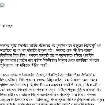
শক রাজ্য
শকদের দ্বারা সিমেরিয় জাতির পরাজয়ের পর কৃষ্ণসাগরের উত্তরে খ্রিস্টপূর্ব ৭ম
শতাব্দীতে প্রথম শক রাষ্ট্রটির উদ্ভব ঘটে। শকদের রাজধানী ছিল বর্তমান
ক্রিমিয়ার নিয়াপলিস। শকদের রাজ্যটি তারপর ক্রমান্বয়ে ছড়িয়ে পড়েছিল
কৃষ্ণসাগরের (প্রাচীন নাম পনটাস ইউক্সিনাস) উত্তর থেকে কাসপিয়ান সাগরের
পূর্বপ্রান্ত এবং দক্ষিণের সিরিয়া অবধি।
শকদের সম্বন্ধে বিস্তারিত লিখেছেন খ্রিস্টপূর্ব ৫ম শাব্দীর গ্রিক ঐতিহাসিক
হিরোডোটাস। তিনি শকদের বলেছেন নিষ্ঠুর জাতি। কেন? কারণ শকরা শক্রর
খুলিতে জল/মদ খেত। হিরোডোটাস-এর মন্তব্যে রাজনীতি আছে। হিরোডোটাস
মনে করতেন, গ্রিকরা সভ্য, শকরা অ-সভ্য। নইলে শক্রর খুলিতে জল/মদ খায়।
হিরোডোটাস এর আমলে গ্রিসে সমকামিতা ছিল প্রকাশ্য। এ বিষয়ে শকদের
মন্তব্য কি ছিল কে জানে। অধিকন্তু, শকরা মূলত পারসিক (গ্রিকদের জাতশক্র)
বলে মহাকবি হোমার শকদের ‘ঘোটকির দুধ দুইয়ে জাতি’ (মেয়ার মিলকারস)