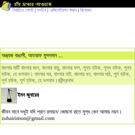
নির্বাচিত পোস্ট
|
লগইন
|
রেজিস্ট্রেশন করুন
|
রিফ্রেস
অন্ত্যজ বাঙালী, আতরাফ মুসলমান ...
বাংলার মাটি বাংলার জল, বাংলার বায়ু, বাংলার ফল, পুন্য হউক, পুন্য হউক, পুন্য
হউক, হে ভগবান। বাংলার ঘর, বাংলার হাট, বাংলার বন, বাংলার মাঠ, পুর্ন হউক,
পূর্ন হউক, পূর্ন হ্‌উক, হে ভগবান।রবীন্দ্রনাথ
ইমন জুবায়ের
জীবন মানে শুধুই যদি প্রাণ রসায়ন/ জোছনা রাতে মুগ্ধ কেন আমার নয়ন।
zubairimon@gmail.com