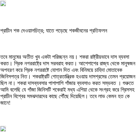
প্রাচীন শক দেওয়ালচিত্র; যাতে পড়েছে শকজীবনের প্রতিফলন
তবে মানুষের অতীত খুব একটা পরিচ্ছন্ন নয়। শকরা রাষ্ট্রীয়ভাবে দাস ব্যবসা
করত। গ্রিক নগররাষ্ট্রে দাস সরবরাহ করত। আশেপাশের রাজ্য থেকে মানুষজন
অপহরণ করে গ্রিক নগররাষ্টে যোগান দিত এবং বিনিময়ে চাহিদা মোতাবেক
জিনিসপত্র নিত। শকরাষ্ট্রটি গোত্রতান্ত্রিক হওয়ায় দাসশ্রমের তেমন প্রয়োজন
ছিল না। শকরা দাসব্যবসার পাশাপাশি গাঁজার ব্যবসাও করত সম্ভবত । শুরুতে
আমি বলেছি যে গাঁজা জিনিসটি শকেরাই মধ্য এশিয়া থেকে সংগ্রহ করে গ্রিসসহ
প্রাচীন বিশ্বের সমঝদারদের কাছে পৌঁছে দিয়েছিল। তবে লাভ কেমন হত কে
জানে!