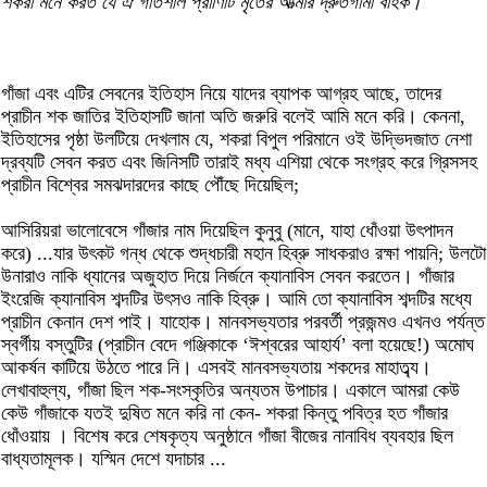
শকরা মনে করত যে ঐ গতিশীল প্রাণিটি মৃতের আত্মার দ্রুতগামী বাহক।
গাঁজা এবং এটির সেবনের ইতিহাস নিয়ে যাদের ব্যাপক আগ্রহ আছে, তাদের
প্রাচীন শক জাতির ইতিহাসটি জানা অতি জরুরি বলেই আমি মনে করি। কেননা,
ইতিহাসের পৃষ্ঠা উলটিয়ে দেখলাম যে, শকরা বিপুল পরিমানে ওই উদ্ভিদজাত নেশা
দ্রব্যটি সেবন করত এবং জিনিসটি তারাই মধ্য এশিয়া থেকে সংগ্রহ করে গ্রিসসহ
প্রাচীন বিশ্বের সমঝদারদের কাছে পৌঁছে দিয়েছিল;
আসিরিয়রা ভালোবেসে গাঁজার নাম দিয়েছিল কুনুবু (মানে, যাহা ধোঁওয়া উৎপাদন
করে) ...যার উৎকট গন্ধ থেকে শুদ্ধচারী মহান হিব্রু সাধকরাও রক্ষা পায়নি; উলটো
উনারাও নাকি ধ্যানের অজুহাত দিয়ে নির্জনে ক্যানাবিস সেবন করতেন। গাঁজার
ইংরেজি ক্যানাবিস শব্দটির উৎসও নাকি হিব্রু। আমি তো ক্যানাবিস শব্দটির মধ্যে
প্রাচীন কেনান দেশ পাই। যাহোক। মানবসভ্যতার পরবর্তী প্রজন্মও এখনও পর্যন্ত
স্বর্গীয় বস্তুটির (প্রাচীন বেদে গঞ্জিকাকে ‘ঈশ্বরের আহার্য’ বলা হয়েছে!) অমোঘ
আকর্ষন কাটিয়ে উঠতে পারে নি। এসবই মানবসভ্যতায় শকদের মাহাত্ব্য।
লেখাবাহুল্য, গাঁজা ছিল শক-সংস্কৃতির অন্যতম উপাচার। একালে আমরা কেউ
কেউ গাঁজাকে যতই দুষিত মনে করি না কেন- শকরা কিন্তু পবিত্র হত গাঁজার
ধোঁওয়ায় । বিশেষ করে শেষকৃত্য অনুষ্ঠানে গাঁজা বীজের নানাবিধ ব্যবহার ছিল
বাধ্যতামূলক। যস্মিন দেশে যদাচার ...