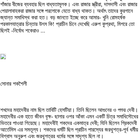
গাঁজার বীজের ব্যবহার ছিল বাধ্যতামূলক। এবং রাজার স্ত্রীরা, দাসদাসী এবং রাজার
পেয়ালাবাহকরা রাজার সঙ্গে পরলোকে যেতে বাধ্য থাকত। অর্থাৎ তাদের কুরগানে
জ্যান্ত সমাধিস্থ করা হত। বড় জানতে ইচ্ছে করে আমার- খুনি রোমহর্ষক
পরকালযাত্রার চিন্তার উৎস কি! প্রাচীন চিনে দেখেছি এরুপ কুপ্রথা, মিশরে তো
ছিলই -নির্বোধ শকেরাও ...
সোনার শকশৈলী
শখদের মহাদেবীর নাম ছিল তাবিটি হেসটিয়া। তিনি ছিলেন আগুনের ও পশুর দেবী।
মহাদেবীর এক হাতে জীবন বৃক্ষ- ছালার ওপর আঁকা এমন একটি চিত্র সমাধিসৌধের
ভিতরে পাওয়া গিয়েছে। মহাদেবীই শকদের একমাত্র দেবী; যিনি ছিলেন গ্রিকদেবী
আর্তেমিস এর সমতূল্য। শকদের ধর্মটি ছিল প্রাচীন পারস্যের জরথুশত্র-পূর্ব ধর্মীয়
বিশ্বাস অনুরুপ এবং জরথুশত্রর ধর্মের সঙ্গে সাদৃশ্য ছিল না।