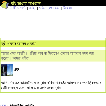
নির্বাচিত পোস্ট
|
লগইন
|
রেজিস্ট্রেশন করুন
|
রিফ্রেস
ফ্রী থাকলে আসেন গেজাই
আমরা হেরে যাইনি। এশিয়া কাপ না জিতলেও তোমরা আমাদের হৃদয় জয়
করেছ। আমরা গর্বিত
চেরু
আমি চে'র মত আর্মসটাগলে বিশ্বাস করিনা,পরিবর্তন আসবে নিয়মত্নাত্রিকভাবে।
যেটা হয়েছিল ৬২৩ সালে এক মহামানবের দ্বারা।
চেরু
› বিস্তারিত পোস্টঃ