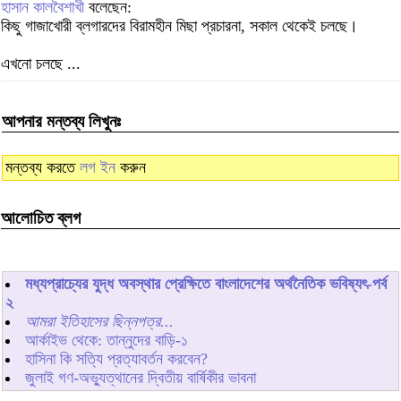
হাসান কালবৈশাখী
বলেছেন:
কিছু গাজাখোরী ব্লগারদের বিরামহীন মিছা প্রচারনা, সকাল থেকেই চলছে।
এখনো চলছে ...
আপনার মন্তব্য লিখুনঃ
মন্তব্য করতে
লগ ইন
করুন
আলোচিত ব্লগ
মধ্যপ্রাচ্যের যুদ্ধ অবস্থার প্রেক্ষিতে বাংলাদেশের অর্থনৈতিক ভবিষ্যৎ-পর্ব
২
আমরা ইতিহাসের ছিন্নপত্র...
আর্কাইভ থেকে: তান্নুদের বাড়ি-১
হাসিনা কি সত্যি প্রত্যাবর্তন করবেন?
জুলাই গণ-অভ্যুত্থানের দ্বিতীয় বার্ষিকীর ভাবনা