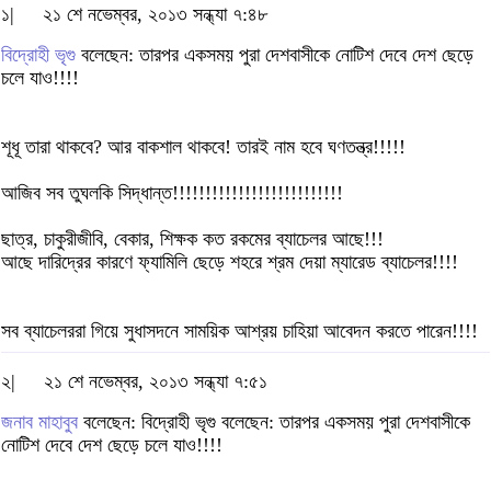
১|
২১ শে নভেম্বর, ২০১৩ সন্ধ্যা ৭:৪৮
বিদ্রোহী ভৃগু
বলেছেন: তারপর একসময় পুরা দেশবাসীকে নোটিশ দেবে দেশ ছেড়ে
চলে যাও!!!!
শূধূ তারা থাকবে? আর বাকশাল থাকবে! তারই নাম হবে ঘণতন্ত্র!!!!!
আজিব সব তুঘলকি সিদ্ধান্ত!!!!!!!!!!!!!!!!!!!!!!!!!!
ছাত্র, চাকুরীজীবি, বেকার, শিক্ষক কত রকমের ব্যাচেলর আছে!!!
আছে দারিদ্রের কারণে ফ্যামিলি ছেড়ে শহরে শ্রম দেয়া ম্যারেড ব্যাচেলর!!!!
সব ব্যাচেলররা গিয়ে সুধাসদনে সাময়িক আশ্রয় চাহিয়া আবেদন করতে পারেন!!!!
২|
২১ শে নভেম্বর, ২০১৩ সন্ধ্যা ৭:৫১
জনাব মাহাবুব
বলেছেন: বিদ্রোহী ভৃগু বলেছেন: তারপর একসময় পুরা দেশবাসীকে
নোটিশ দেবে দেশ ছেড়ে চলে যাও!!!!