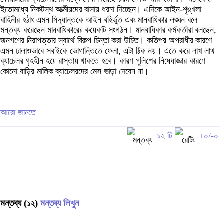
ইতোমধ্যে নিকটস্থ আত্মীয়দের বাসায় ধরনা দিচ্ছেন। এদিকে আইন-শৃঙ্খলা
বাহিনীর হঠাৎ এমন সিদ্ধান্তকে আইন বহির্ভুত এবং মানবাধিকার লঙ্ঘন বলে
মন্তব্য করেছেন মানবাধিকারের কয়েকটি সংগঠন। মানবাধিকার কর্মকর্তারা বলছেন,
জনগণের নিরাপত্তার স্বার্থে বিকল্প চিন্তা করা উচিত। কতিপয় অপরাধীর কারণে
এমন ঢালাওভাবে সবাইকে ভোগান্তিতে ফেলা, এটা ঠিক নয়। এতে করে লাখ লাখ
ব্যাচেলর গৃহহীন হয়ে রাস্তায় থাকতে হবে। কারণ পুলিশের নিষেধাজ্ঞার কারণে
কোনো বাড়ির মালিক ব্যাচেলরদের মেস ভাড়া দেবেন না।
আরো জানতে
১২ টি
+০/-০
মন্তব্য (১২)
মন্তব্য লিখুন