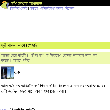
নির্বাচিত পোস্ট
|
লগইন
|
রেজিস্ট্রেশন করুন
|
রিফ্রেস
ফ্রী থাকলে আসেন গেজাই
আমরা হেরে যাইনি। এশিয়া কাপ না জিতলেও তোমরা আমাদের হৃদয় জয়
করেছ। আমরা গর্বিত
চেরু
আমি চে'র মত আর্মসটাগলে বিশ্বাস করিনা,পরিবর্তন আসবে নিয়মত্নাত্রিকভাবে।
যেটা হয়েছিল ৬২৩ সালে এক মহামানবের দ্বারা।
চেরু
› বিস্তারিত পোস্টঃ