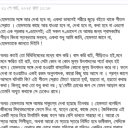
২১ শে মার্চ, ২০২৫ রাত ১১:১৮
হেমলতার সঙ্গে আর দেখা হবে না; একথা ভাবলেই শরীরে জুড়ে বইতে থাকে শীতল
স্রোত । হেমলতার কাছে আর যাওয়া হবে না, দেখা হবে না, কথা হবে না এগুলো
তো এক প্রকার দণ্ডাদেশই; এই সকল দণ্ডাদেশ যে আমার জন্য শ্বাসকষ্টের
পীড়ন কিংবা স্তব্ধতার মন্থন; একথা শুধু আমি জানি, হেমলতা জানে না,
হেমলতাকে জানতে দিইনি !
অথচ কতই তো বিধিনিষেধের মধ্যে বাস করি। বাস করি বটে, পীড়িত‌ও হ‌ই,মনে
মনে ক্ষরিত হই বটে, তবে সেটা কোন না কোন মূল্য উৎপাদনের শর্তে বাধ্য হই
বলে। হেমলতার সঙ্গে দেখা হওয়াটা বাস্তবিক কোনো মূল্য উৎপাদন করে না। ফলে
দেখা না হওয়াটাও একই রকম অনুৎপাদক, কারো কিছু যায় আসে না । প্রশ্ন জাগে
আসলে ঘটনাটা কি? এই শীতল স্রোত টোত! হয়তো হ্যাঁ, হয়তো না, হয়তো কথার
কথা। কিন্তু কথা তো শুধু কথা নয় ; দু’ফোঁটা চোখের জল সে যেমন আড়াল করে
তেমনি অযুত কথাকে সে ঢেকেও রাখে।
অথচ হেমলতার সঙ্গে আমার সাকুল্যে দেখা হয়েছে তিনবার । হেমলতা বলেছিল
জীবনের মিথ্যাগুলোকে ফেলে দিও না, যত্নে রেখো, কাজে দেবে। জৈবিকতার এই
একটি স্তর নিয়ে টানাটানি করছ ফলে আর বেশি ভাবতে পারছো না। আরো যে
স্তর আছে শিলীভূত, অথবা আরো যে স্তরে স্তরে নির্মিত হবে ভাবীকাল, সেদিকে
একটু তাকাও ; যেখানে বাঘ চোখে হারায় হরিণকে বা হরিণও একদিন চোখে হারাবে