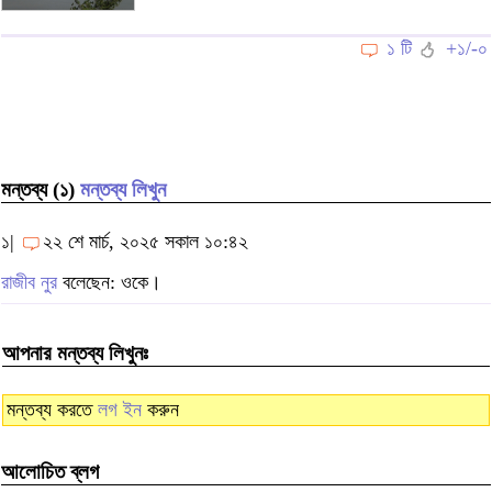
১ টি
+১/-০
মন্তব্য (১)
মন্তব্য লিখুন
১|
২২ শে মার্চ, ২০২৫ সকাল ১০:৪২
রাজীব নুর
বলেছেন: ওকে।
আপনার মন্তব্য লিখুনঃ
মন্তব্য করতে
লগ ইন
করুন
আলোচিত ব্লগ