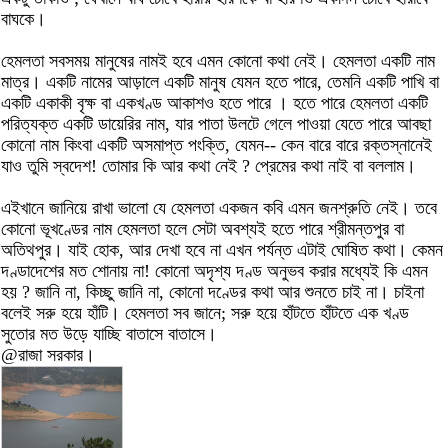
বাঘকে।
হেমলতা সবসময় মানুষের নাম‌ই হবে এমন কোনো কথা নেই। হেমলতা একটি নাম
মাত্র। একটি নামের আড়ালে একটি মানুষ যেমন হতে পারে, তেমনি একটি পাখি বা
একটি একাকী বৃক্ষ বা একখণ্ড আকাশও হতে পারে । হতে পারে হেমলতা একটি
পরিত্যক্ত একটি ডায়েরির নাম, যার পাতা উলটে গেলে পাওয়া যেতে পারে আবছা
কোনো নাম কিংবা একটি অসমাপ্ত পংক্তি, যেমন-- কেন বারে বারে রক্তস্নানেই
যাও তুমি স্বদেশ! তোমার কি আর কথা নেই ? প্রেমের কথা নাই বা বললাম।
এইখানে জানিয়ে রাখা ভালো যে হেমলতা একজন কবি এমন জনশ্রুতি নেই। তবে
কোনো ভূখণ্ডের নাম হেমলতা হলে সেটা অবশ্য‌ই হতে পারে শ্রীমন্তপুর বা
অতিথপুর। যাই হোক, আর দেখা হবে না এখন পর্যন্ত এটাই ঘোষিত কথা। কেমন
দণ্ডাদেশের মত শোনায় না! কোনো অদৃশ্য দণ্ড অনুভব করার মধ্যেই কি এমন
হয় ? জানি না, কিচ্ছু জানি না, কোনো দণ্ডের কথা আর শুনতে চাই না। চাইনা
বলেই সরু হয়ে হাঁটি। হেমলতা সব জানে; সরু হয়ে হাঁটতে হাঁটতে এক খণ্ড
সুতোর মত উড়ে যাচ্ছি বাতাসে বাতাসে।
@রাজা সরকার।