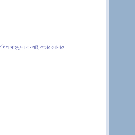
ঠ খলিল মাহ্‌মুদ। এ-আই কভার সোনারু