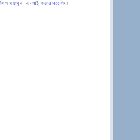
 খলিল মাহ্‌মুদ। এ-আই কভার সহেলিয়া