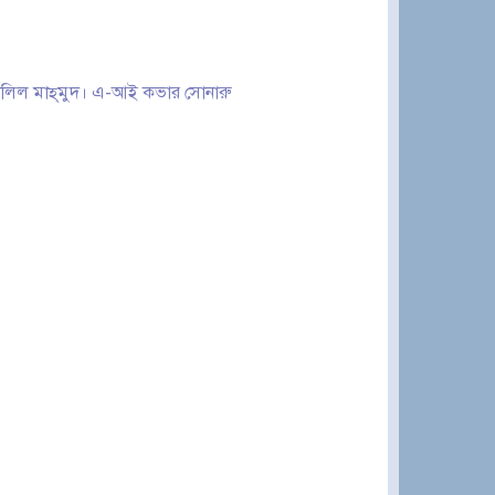
 খলিল মাহ্‌মুদ। এ-আই কভার সোনারু