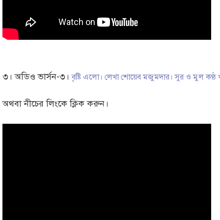
৩। অডিও ভার্সন-৩।
বৃষ্টি এলো। লেখা শোয়েব মজুমদার। সুর ও মুল কণ্
অথবা নীচের লিংকে ক্লিক করুন।