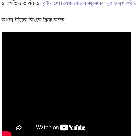
১। অডিও ভার্সন-১।
বৃষ্টি এলো। লেখা শোয়েব মজুমদার। সুর ও মুল কণ্ঠ
অথবা নীচের লিংকে ক্লিক করুন।