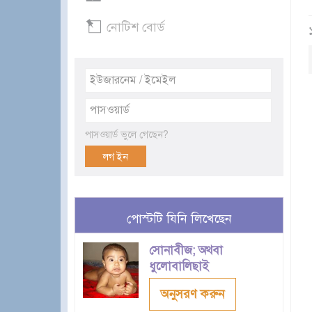
নোটিশ বোর্ড
পাসওয়ার্ড ভুলে গেছেন?
পোস্টটি যিনি লিখেছেন
সোনাবীজ; অথবা
ধুলোবালিছাই
অনুসরণ করুন