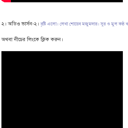
২। অডিও ভার্সন-২।
বৃষ্টি এলো। লেখা শোয়েব মজুমদার। সুর ও মুল কণ্ঠ
অথবা নীচের লিংকে ক্লিক করুন।